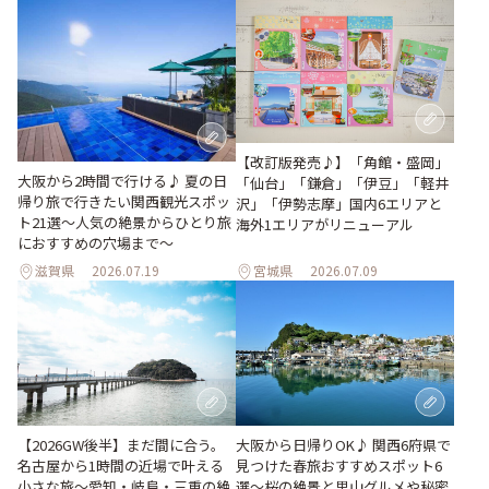
【改訂版発売♪】「角館・盛岡」
大阪から2時間で行ける♪ 夏の日
「仙台」「鎌倉」「伊豆」「軽井
帰り旅で行きたい関西観光スポッ
沢」「伊勢志摩」国内6エリアと
ト21選～人気の絶景からひとり旅
海外1エリアがリニューアル
におすすめの穴場まで～
滋賀県
2026.07.19
宮城県
2026.07.09
【2026GW後半】まだ間に合う。
大阪から日帰りOK♪ 関西6府県で
名古屋から1時間の近場で叶える
見つけた春旅おすすめスポット6
小さな旅～愛知・岐阜・三重の絶
選～桜の絶景と里山グルメや秘密