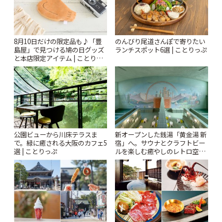
8月10日だけの限定品も♪「豊
のんびり尾道さんぽで寄りたい
島屋」で見つける鳩の日グッズ
ランチスポット6選 | ことりっぷ
と本店限定アイテム | ことりっ
ぷ
公園ビューから川床テラスま
新オープンした銭湯「黄金湯 新
で。緑に癒される大阪のカフェ5
宿」へ。サウナとクラフトビー
選 | ことりっぷ
ルを楽しむ癒やしのレトロ空間
| ことりっぷ