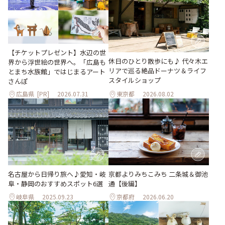
【チケットプレゼント】水辺の世
休日のひとり散歩にも♪ 代々木エ
界から浮世絵の世界へ。「広島も
リアで巡る絶品ドーナツ＆ライフ
とまち水族館」ではじまるアート
スタイルショップ
さんぽ
広島県
[PR]
2026.07.31
東京都
2026.08.02
名古屋から日帰り旅へ♪愛知・岐
京都よりみちこみち 二条城＆御池
阜・静岡のおすすめスポット6選
通【後編】
岐阜県
2025.09.23
京都府
2026.06.20