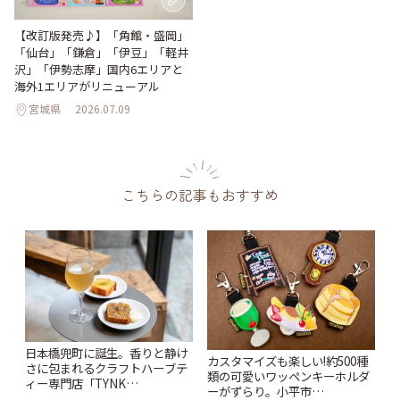
【改訂版発売♪】「角館・盛岡」
「仙台」「鎌倉」「伊豆」「軽井
沢」「伊勢志摩」国内6エリアと
海外1エリアがリニューアル
宮城県
2026.07.09
こちらの記事もおすすめ
日本橋兜町に誕生。香りと静け
カスタマイズも楽しい!約500種
さに包まれるクラフトハーブテ
類の可愛いワッペンキーホルダ
ィー専門店「TYNK
ーがずらり。小平市
Kabutocho」 | ことりっぷ