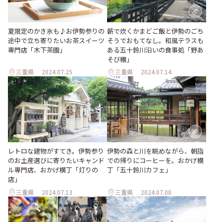
薪で炊くかまどご飯と伊勢のごち
夏限定のかき氷も♪お伊勢参りの
そうでおもてなし。和風テラスも
途中で立ち寄りたいお茶スイーツ
ある五十鈴川沿いの食事処「野あ
専門店「木下茶園」
そび棚」
三重県
2024.07.25
三重県
2024.07.14
レトロな建物がすてき。伊勢参り
伊勢の森と川を眺めながら、朝詣
のお土産選びに寄りたいキャンド
での帰りにコーヒーを。おかげ横
ル専門店、おかげ横丁「灯りの
丁「五十鈴川カフェ」
店」
三重県
2024.07.13
三重県
2024.07.08