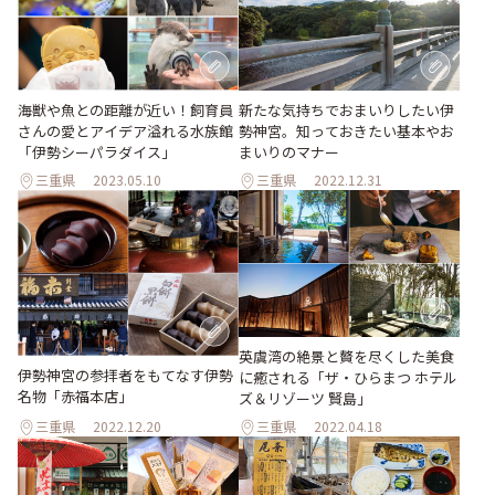
海獣や魚との距離が近い！飼育員
新たな気持ちでおまいりしたい伊
さんの愛とアイデア溢れる水族館
勢神宮。知っておきたい基本やお
「伊勢シーパラダイス」
まいりのマナー
三重県
2023.05.10
三重県
2022.12.31
英虞湾の絶景と贅を尽くした美食
伊勢神宮の参拝者をもてなす伊勢
に癒される「ザ・ひらまつ ホテル
名物「赤福本店」
ズ＆リゾーツ 賢島」
三重県
2022.12.20
三重県
2022.04.18