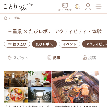
ガイド・マガジン
三重県
三重県
×
たびレポ
、
アクティビティ・体験
絞り込む
たびレポ
イベント
アクティビテ
スポット
記事
投稿
【プレゼント】飛行機で行く、名
志摩の海女さんが心を込めておも