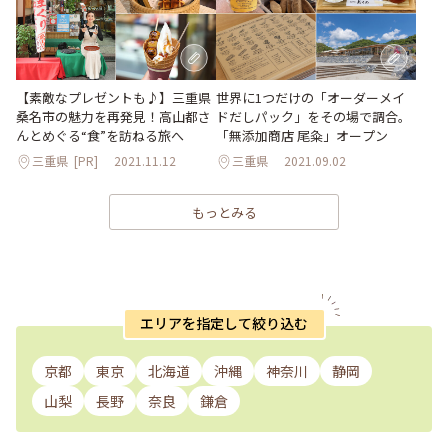
【素敵なプレゼントも♪】三重県
世界に1つだけの「オーダーメイ
桑名市の魅力を再発見！高山都さ
ドだしパック」をその場で調合。
んとめぐる“食”を訪ねる旅へ
「無添加商店 尾粂」オープン
三重県
[PR]
2021.11.12
三重県
2021.09.02
もっとみる
エリアを指定して絞り込む
京都
東京
北海道
沖縄
神奈川
静岡
山梨
長野
奈良
鎌倉