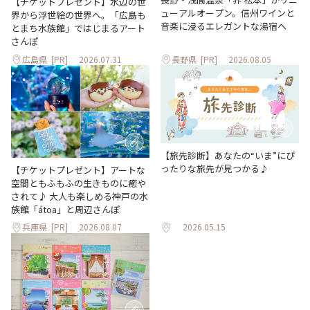
【チケットプレゼント】水辺の世
ューアルオープン。信州ワインと
界から浮世絵の世界へ。「広島も
音楽に浸るエレガントな湯宿へ
とまち水族館」ではじまるアート
さんぽ
広島県
[PR]
2026.07.31
長野県
[PR]
2026.08.05
【旅先診断】あなたの“いま”にぴ
ったりな旅先が見つかる♪
【チケットプレゼント】アートな
空間ともふもふの生きものに癒や
されて♪ 大人も楽しめる神戸の水
族館「átoa」と周辺さんぽ
兵庫県
[PR]
2026.08.07
2026.05.15