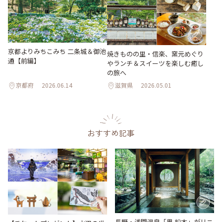
京都よりみちこみち 二条城＆御池
焼きものの里・信楽、窯元めぐり
通【前編】
やランチ＆スイーツを楽しむ癒し
の旅へ
京都府
2026.06.14
滋賀県
2026.05.01
おすすめ記事
長野・浅間温泉「界 松本」がリニ