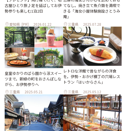
古屋ひとり旅♪足を延ばしてお伊
てなし。焼き立て魚介類を満喫で
勢参りも楽しむ1泊2日
きる「海女小屋体験施設さとうみ
庵」
愛知県
[PR]
2026.01.22
三重県
2025.07.28
レトロな洋館で昔ながらの洋食
皇室ゆかりのばら園から涼スイー
を。伊勢・おかげ横丁の穴場レス
ツまで。新緑の町をおさんぽしな
トラン「はいからさん」
がら、お伊勢参りへ
三重県
2025.05.21
三重県
2025.05.12