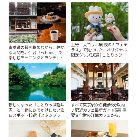
「Kimamaya T&K」 | ことりっ
ぷ
上野「大ゴッホ展 夜のカフェテ
青葉通の緑を眺めながら、静か
ラス」で見つけた、オリジナル
な時間を。仙台「Echoes」で
限定グッズ10選 | ことりっぷ
楽しむモーニングとランチ | こ
とりっぷ
新しくなった「ことりっぷ軽井
すべて東京駅から徒歩5分以内
沢」と一緒におでかけしたい注
♪駅近カフェ最新ガイド6選~重
目スポット13選【スタンプラリ
要文化財の洋館カフェから、改
ー開催中】 | ことりっぷ
札すぐのレトロ喫茶まで~ | こと
りっぷ