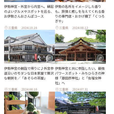
伊勢神宮・外宮から内宮へ。縁起
伊勢の名所をイメージした香り
のよいグルメやスポットを巡る、
も。旅情と癒しを与えてくれる香
お伊勢さんおさんぽコース
りの専門店・おかげ横丁「くつろ
ぎや」
三重県
2024.10.16
三重県
2024.08.12
伊勢神宮の朝詣で帰りに♪外宮参
伊勢神宮と共に参詣したい。最強
道沿いのモダンな日本家屋で贅沢
パワースポット・みちひらきの神
な朝粥を／「あそらの茶屋」
様「猿田彦神社」と「佐瑠女神
社」へ
三重県
2024.08.10
三重県
2024.07.31