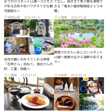
おでかけスポット11選～コスモス
てなし。焼き立て魚介類を満喫で
が彩る古刹や秋バラがすてきな観
きる「海女小屋体験施設さとうみ
光施設も～
庵」
和歌山県
2025.09.14
三重県
2025.07.28
関西で行きたいあじさいスポット
10選〜絶景の丘から湖畔の彩りま
女性の願いを叶えてくれる神様
で〜
「石神さん」訪ねて。海女さんの
町、三重・相差へ
三重県
2025.07.15
大阪府
2025.05.25