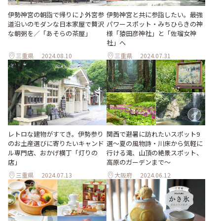
伊勢神宮の朝詣で帰りに♪外宮参
伊勢神宮と共に参詣したい。最強
道沿いのモダンな日本家屋で贅沢
パワースポット・みちひらきの神
な朝粥を／「あそらの茶屋」
様「猿田彦神社」と「佐瑠女神
社」へ
三重県
2024.08.10
三重県
2024.07.31
関西で避暑に訪れたいスポット9
レトロな建物がすてき。伊勢参り
選～夏の風物詩・川床から気軽に
のお土産選びに寄りたいキャンド
行ける滝、山頂の絶景スポット、
ル専門店、おかげ横丁「灯りの
高原のガーデンまで～
店」
三重県
2024.07.13
大阪府
2024.06.12