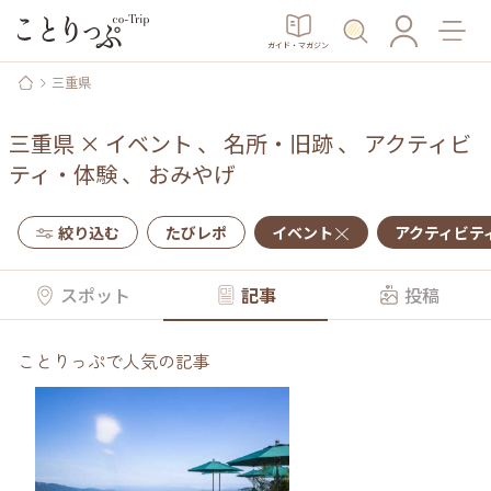
ガイド・マガジン
三重県
三重県
×
イベント
、
名所・旧跡
、
アクティビ
ティ・体験
、
おみやげ
絞り込む
たびレポ
イベント
アクティビテ
スポット
記事
投稿
ことりっぷで人気の記事