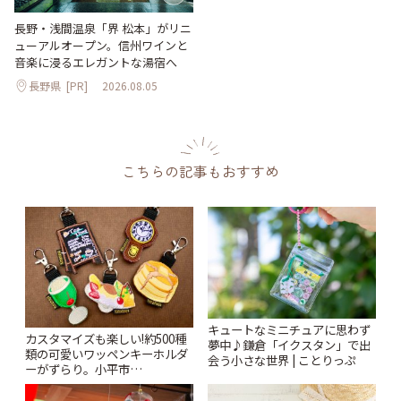
長野・浅間温泉「界 松本」がリニ
ューアルオープン。信州ワインと
音楽に浸るエレガントな湯宿へ
長野県
[PR]
2026.08.05
こちらの記事もおすすめ
キュートなミニチュアに思わず
カスタマイズも楽しい!約500種
夢中♪鎌倉「イクスタン」で出
類の可愛いワッペンキーホルダ
会う小さな世界 | ことりっぷ
ーがずらり。小平市
「Kimamaya T&K」 | ことりっ
ぷ