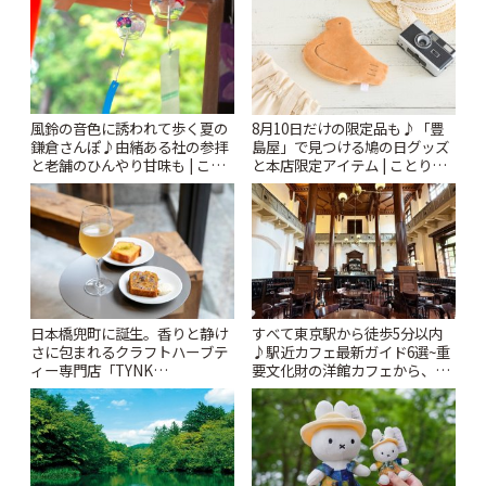
風鈴の音色に誘われて歩く夏の
8月10日だけの限定品も♪「豊
鎌倉さんぽ♪由緒ある社の参拝
島屋」で見つける鳩の日グッズ
と老舗のひんやり甘味も | こと
と本店限定アイテム | ことりっ
りっぷ
ぷ
日本橋兜町に誕生。香りと静け
すべて東京駅から徒歩5分以内
さに包まれるクラフトハーブテ
♪駅近カフェ最新ガイド6選~重
ィー専門店「TYNK
要文化財の洋館カフェから、改
Kabutocho」 | ことりっぷ
札すぐのレトロ喫茶まで~ | こと
りっぷ