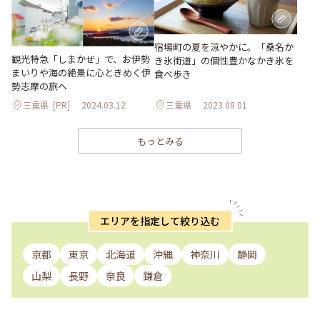
宿場町の夏を涼やかに。「桑名か
観光特急「しまかぜ」で、お伊勢
き氷街道」の個性豊かなかき氷を
まいりや海の絶景に心ときめく伊
食べ歩き
勢志摩の旅へ
三重県
[PR]
2024.03.12
三重県
2023.08.01
もっとみる
エリアを指定して絞り込む
京都
東京
北海道
沖縄
神奈川
静岡
山梨
長野
奈良
鎌倉