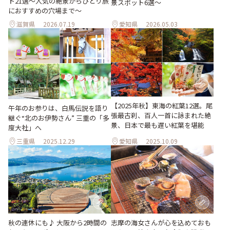
ト21選～人気の絶景からひとり旅
景スポット6選～
におすすめの穴場まで～
滋賀県
2026.07.19
愛知県
2026.05.03
【2025年秋】東海の紅葉12選。尾
午年のお参りは、白馬伝説を語り
張最古刹、百人一首に詠まれた絶
継ぐ“北のお伊勢さん” 三重の「多
景、日本で最も遅い紅葉を堪能
度大社」へ
三重県
2025.12.29
愛知県
2025.10.09
秋の連休にも♪ 大阪から2時間の
志摩の海女さんが心を込めておも