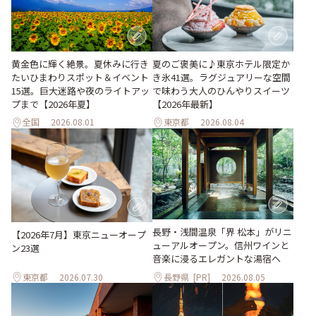
黄金色に輝く絶景。夏休みに行き
夏のご褒美に♪東京ホテル限定か
たいひまわりスポット＆イベント
き氷41選。ラグジュアリーな空間
15選。巨大迷路や夜のライトアッ
で味わう大人のひんやりスイーツ
プまで【2026年夏】
【2026年最新】
全国
2026.08.01
東京都
2026.08.04
長野・浅間温泉「界 松本」がリニ
【2026年7月】東京ニューオープ
ューアルオープン。信州ワインと
ン23選
音楽に浸るエレガントな湯宿へ
東京都
2026.07.30
長野県
[PR]
2026.08.05