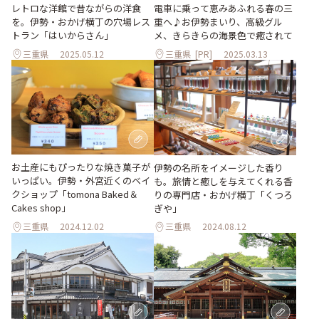
レトロな洋館で昔ながらの洋食
電車に乗って恵みあふれる春の三
を。伊勢・おかげ横丁の穴場レス
重へ♪お伊勢まいり、高級グル
トラン「はいからさん」
メ、きらきらの海景色で癒されて
三重県
2025.05.12
三重県
[PR]
2025.03.13
お土産にもぴったりな焼き菓子が
伊勢の名所をイメージした香り
いっぱい。伊勢・外宮近くのベイ
も。旅情と癒しを与えてくれる香
クショップ「tomona Baked＆
りの専門店・おかげ横丁「くつろ
Cakes shop」
ぎや」
三重県
2024.12.02
三重県
2024.08.12