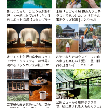
新しくなった「ことりっぷ軽井
上野「大ゴッホ展 夜のカフェテ
沢」と一緒におでかけしたい注
ラス」で見つけた、オリジナル
目スポット13選【スタンプラリ
限定グッズ10選 | ことりっぷ
ー開催中】 | ことりっぷ
オリエント急行の客車のよう♪
名物いなり寿司やスイーツの食
アガサ・クリスティーの世界に
べ歩きも楽しい♪愛知・豊川稲
浸れるブックカフェ/神田「サロ
荷参道さんぽ | ことりっぷ
ンクリスティ」 | ことりっぷ
公園ビューから川床テラスま
青葉通の緑を眺めながら、静か
で。緑に癒される大阪のカフェ5