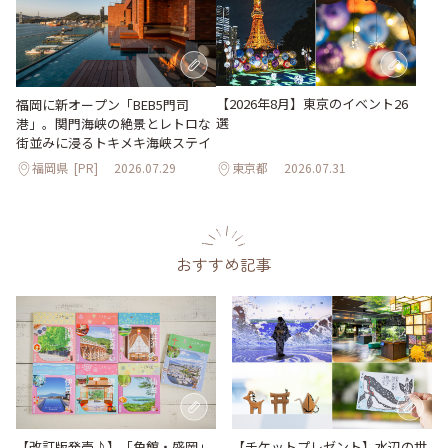
【2026年8月】東京のイベント26
福岡に新オープン「BEB5門司
選
港」。関門海峡の絶景とレトロな
街並みに浸るトキメキ海峡ステイ
福岡県
[PR]
2026.07.29
東京都
2026.07.31
おすすめ記事
【改訂版発売♪】「角館・盛岡」
【チケットプレゼント】水辺の世