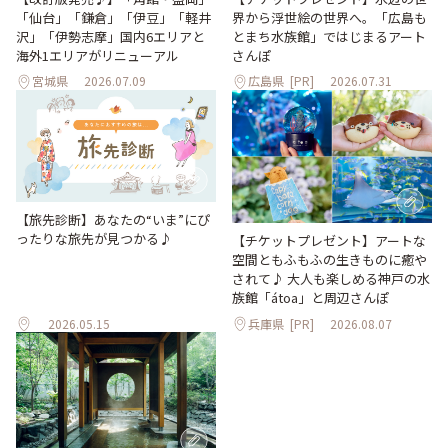
「仙台」「鎌倉」「伊豆」「軽井
界から浮世絵の世界へ。「広島も
沢」「伊勢志摩」国内6エリアと
とまち水族館」ではじまるアート
海外1エリアがリニューアル
さんぽ
宮城県
2026.07.09
広島県
[PR]
2026.07.31
【旅先診断】あなたの“いま”にぴ
ったりな旅先が見つかる♪
【チケットプレゼント】アートな
空間ともふもふの生きものに癒や
されて♪ 大人も楽しめる神戸の水
族館「átoa」と周辺さんぽ
2026.05.15
兵庫県
[PR]
2026.08.07