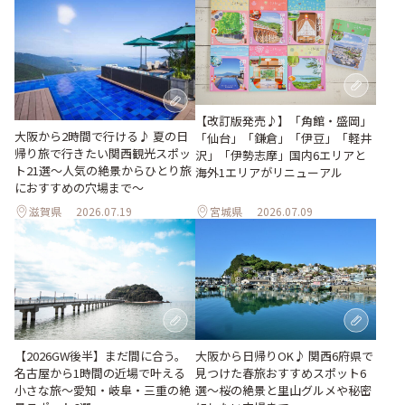
【改訂版発売♪】「角館・盛岡」
大阪から2時間で行ける♪ 夏の日
「仙台」「鎌倉」「伊豆」「軽井
帰り旅で行きたい関西観光スポッ
沢」「伊勢志摩」国内6エリアと
ト21選～人気の絶景からひとり旅
海外1エリアがリニューアル
におすすめの穴場まで～
滋賀県
2026.07.19
宮城県
2026.07.09
【2026GW後半】まだ間に合う。
大阪から日帰りOK♪ 関西6府県で
名古屋から1時間の近場で叶える
見つけた春旅おすすめスポット6
小さな旅～愛知・岐阜・三重の絶
選～桜の絶景と里山グルメや秘密