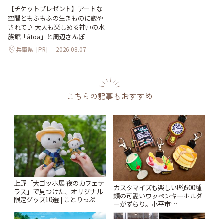
【チケットプレゼント】アートな
空間ともふもふの生きものに癒や
されて♪ 大人も楽しめる神戸の水
族館「átoa」と周辺さんぽ
兵庫県
[PR]
2026.08.07
こちらの記事もおすすめ
上野「大ゴッホ展 夜のカフェテ
カスタマイズも楽しい!約500種
ラス」で見つけた、オリジナル
類の可愛いワッペンキーホルダ
限定グッズ10選 | ことりっぷ
ーがずらり。小平市
「Kimamaya T&K」 | ことりっ