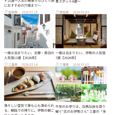
ト21選～人気の絶景からひとり旅
景スポット6選～
におすすめの穴場まで～
滋賀県
2026.07.19
愛知県
2026.05.03
一度は泊まりたい、志摩・鳥羽の
一度は泊まりたい、伊勢の人気宿
人気宿13選【2026年】
7選【2026年】
三重県
2026.03.14
三重県
2026.03.03
清々しい空気で身も心も清められ
午年のお参りは、白馬伝説を語り
る、朝詣での帰りに。伊勢の朝ご
継ぐ“北のお伊勢さん” 三重の「多