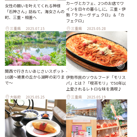
カーヴとカフェ、2つのお店でワ
女性の願いを叶えてくれる神様
インを日々の暮らしに。三重・伊
「石神さん」訪ねて。海女さんの
勢「ラ カーヴ デュ クロ」＆「カ
町、三重・相差へ
フェクロ」
三重県
2025.07.15
三重県
2025.05.28
関西で行きたいあじさいスポット
10選〜絶景の丘から湖畔の彩りま
伊勢市民のソウルフード「モリス
で〜
パ」とは？「喫茶モリ」で50年以
上愛されるレトロな味を満喫♪
大阪府
2025.05.25
三重県
2025.05.19