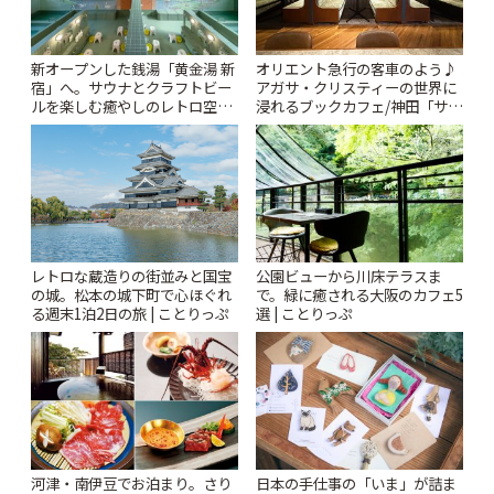
新オープンした銭湯「黄金湯 新
オリエント急行の客車のよう♪
宿」へ。サウナとクラフトビー
アガサ・クリスティーの世界に
ルを楽しむ癒やしのレトロ空間
浸れるブックカフェ/神田「サロ
| ことりっぷ
ンクリスティ」 | ことりっぷ
レトロな蔵造りの街並みと国宝
公園ビューから川床テラスま
の城。松本の城下町で心ほぐれ
で。緑に癒される大阪のカフェ5
る週末1泊2日の旅 | ことりっぷ
選 | ことりっぷ
河津・南伊豆でお泊まり。さり
日本の手仕事の「いま」が詰ま