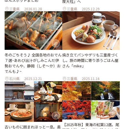
はんスポットまとめ
度大社」へ
三重県
2026.01.28
三重県
2025.12.29
冬のごちそう♪ 全国各地のおでん
焼き立てパンやデリも三重産づく
７選~あわび出汁がしみこんだ伊
し。旅の時間に寄り添うごはん屋
勢おでんや、静岡（しぞ〜か）お
さん「mike」
でんも♪~
石川県
2025.12.21
三重県
2025.11.16
【2025年秋】東海の紅葉12選。尾
古いものに囲まれほっと一息。奥