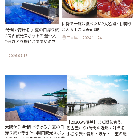
伊勢で一度は食べたい2大名物・伊勢う
どん＆手こね寿司6選
ら2時間で行ける♪ 夏の日帰り旅
たい関西観光スポット21選～人
三重県
2024.11.24
景からひとり旅におすすめの穴
～
県
2026.07.19
【2026GW後半】まだ間に合う。
大阪から2時間で行ける♪ 夏の日
名古屋から1時間の近場で叶える
帰り旅で行きたい関西観光スポッ
小さな旅～愛知・岐阜・三重の絶