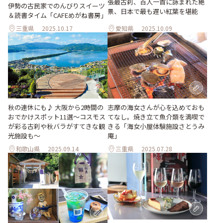
張最古刹、百人一首に詠まれた絶
伊勢の古民家でのんびりスイーツ
景、日本で最も遅い紅葉を堪能
＆読書タイム「CAFEめがね書房」
三重県
2025.10.17
愛知県
2025.10.09
秋の連休にも♪ 大阪から2時間の
志摩の海女さんが心を込めておも
おでかけスポット11選～コスモス
てなし。焼き立て魚介類を満喫で
が彩る古刹や秋バラがすてきな観
きる「海女小屋体験施設さとうみ
光施設も～
庵」
和歌山県
2025.09.14
三重県
2025.07.28