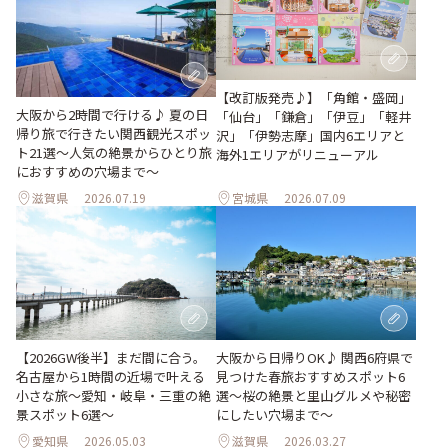
【改訂版発売♪】「角館・盛岡」
大阪から2時間で行ける♪ 夏の日
「仙台」「鎌倉」「伊豆」「軽井
帰り旅で行きたい関西観光スポッ
沢」「伊勢志摩」国内6エリアと
ト21選～人気の絶景からひとり旅
海外1エリアがリニューアル
におすすめの穴場まで～
滋賀県
2026.07.19
宮城県
2026.07.09
【2026GW後半】まだ間に合う。
大阪から日帰りOK♪ 関西6府県で
名古屋から1時間の近場で叶える
見つけた春旅おすすめスポット6
小さな旅～愛知・岐阜・三重の絶
選～桜の絶景と里山グルメや秘密
景スポット6選～
にしたい穴場まで～
愛知県
2026.05.03
滋賀県
2026.03.27