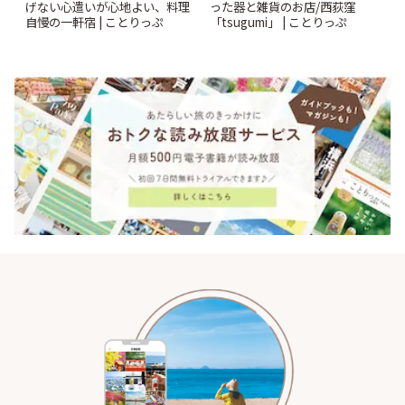
げない心遣いが心地よい、料理
った器と雑貨のお店/西荻窪
自慢の一軒宿 | ことりっぷ
「tsugumi」 | ことりっぷ