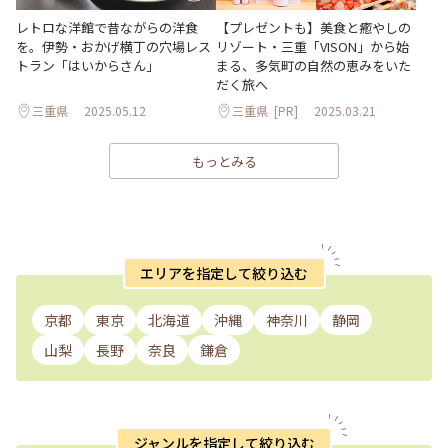
レトロな洋館で昔ながらの洋食
【プレゼントも】美食と癒やしの
を。伊勢・おかげ横丁の穴場レス
リゾート・三重「VISON」から始
トラン「はいからさん」
まる、多気町の自然の恵みをいた
だく旅へ
三重県
2025.05.12
三重県
[PR]
2025.03.21
もっとみる
エリアを指定して絞り込む
京都
東京
北海道
沖縄
神奈川
静岡
山梨
長野
奈良
鎌倉
ジャンルを指定して絞り込む