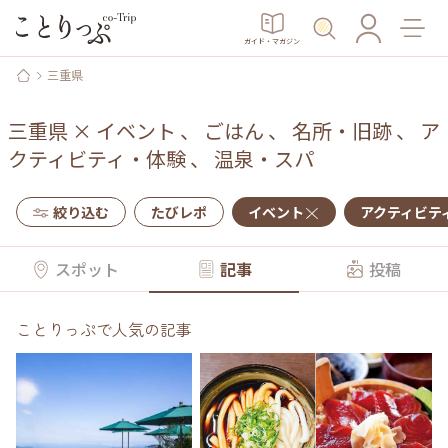
ガイド・マガジン
三重県
三重県
×
イベント
、
ごはん
、
名所・旧跡
、
ア
クティビティ・体験
、
温泉・スパ
絞り込む
たびレポ
イベント
アクティビテ
スポット
記事
投稿
ことりっぷで人気の記事