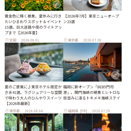
黄金色に輝く絶景。夏休みに行き
【2026年7月】東京ニューオープ
たいひまわりスポット＆イベント
ン23選
15選。巨大迷路や夜のライトアッ
プまで【2026年夏】
全国
2026.08.01
東京都
2026.07.30
夏のご褒美に♪東京ホテル限定か
福岡に新オープン「BEB5門司
き氷41選。ラグジュアリーな空間
港」。関門海峡の絶景とレトロな
で味わう大人のひんやりスイーツ
街並みに浸るトキメキ海峡ステイ
【2026年最新】
東京都
2026.08.04
福岡県
[PR]
2026.07.29