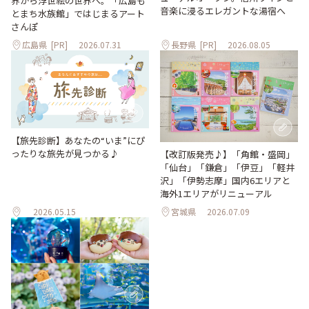
界から浮世絵の世界へ。「広島も
音楽に浸るエレガントな湯宿へ
とまち水族館」ではじまるアート
さんぽ
広島県
[PR]
2026.07.31
長野県
[PR]
2026.08.05
【旅先診断】あなたの“いま”にぴ
ったりな旅先が見つかる♪
【改訂版発売♪】「角館・盛岡」
「仙台」「鎌倉」「伊豆」「軽井
沢」「伊勢志摩」国内6エリアと
海外1エリアがリニューアル
2026.05.15
宮城県
2026.07.09