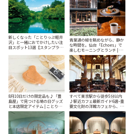
ぷ
新しくなった「ことりっぷ軽井
青葉通の緑を眺めながら、静か
沢」と一緒におでかけしたい注
な時間を。仙台「Echoes」で
目スポット13選【スタンプラリ
楽しむモーニングとランチ | こ
ー開催中】 | ことりっぷ
とりっぷ
8月10日だけの限定品も♪「豊
すべて東京駅から徒歩5分以内
島屋」で見つける鳩の日グッズ
♪駅近カフェ最新ガイド6選~重
と本店限定アイテム | ことりっ
要文化財の洋館カフェから、改
ぷ
札すぐのレトロ喫茶まで~ | こと
りっぷ