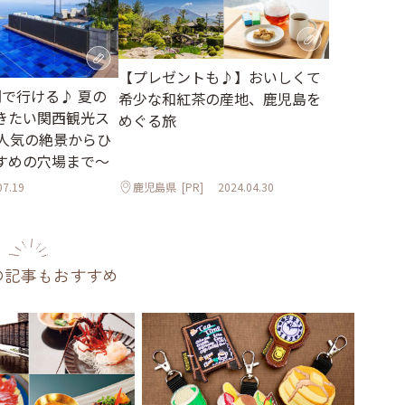
【プレゼントも♪】おいしくて
間で行ける♪ 夏の
希少な和紅茶の産地、鹿児島を
きたい関西観光ス
めぐる旅
～人気の絶景からひ
すめの穴場まで～
07.19
鹿児島県
[PR]
2024.04.30
の記事もおすすめ