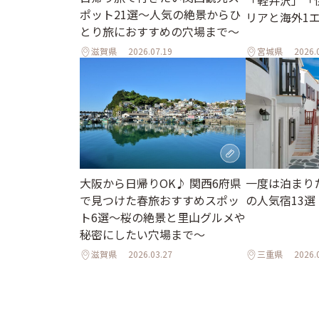
「軽井沢」「
ポット21選～人気の絶景からひ
リアと海外1
とり旅におすすめの穴場まで～
ル
滋賀県
2026.07.19
宮城県
2026.
一度は泊まり
大阪から日帰りOK♪ 関西6府県
の人気宿13選
で見つけた春旅おすすめスポッ
ト6選～桜の絶景と里山グルメや
秘密にしたい穴場まで～
滋賀県
2026.03.27
三重県
2026.