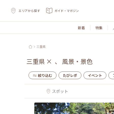
エリアから探す
ガイド・マガジン
新着
特集
三重県
三重県
×
、
風景・景色
絞り込む
たびレポ
イベント
スポット