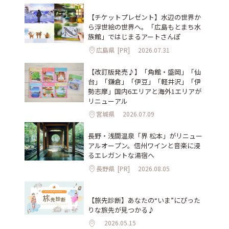
【チケットプレゼント】水辺の世界か
ら浮世絵の世界へ。「広島もとまち水
族館」ではじまるアートさんぽ
広島県
[PR]
2026.07.31
【改訂版発売♪】「角館・盛岡」「仙
台」「鎌倉」「伊豆」「軽井沢」「伊
勢志摩」国内6エリアと海外1エリアが
リニューアル
宮城県
2026.07.09
長野・浅間温泉「界 松本」がリニュー
アルオープン。信州ワインと音楽に浸
るエレガントな湯宿へ
長野県
[PR]
2026.08.05
【旅先診断】あなたの“いま”にぴった
りな旅先が見つかる♪
2026.05.15