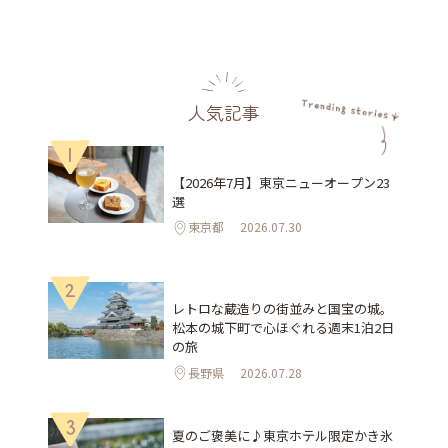
人気記事
1
【2026年7月】東京ニューオープン23
選
東京都
2026.07.30
2
レトロな蔵造りの街並みと国宝の城。
松本の城下町で心ほぐれる週末1泊2日
の旅
長野県
2026.07.28
3
夏のご褒美に♪東京ホテル限定かき氷