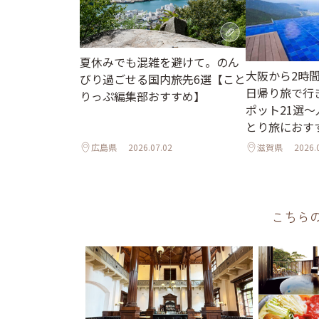
夏休みでも混雑を避けて。のん
大阪から2時
びり過ごせる国内旅先6選【こと
日帰り旅で行
りっぷ編集部おすすめ】
ポット21選
とり旅におす
広島県
2026.07.02
滋賀県
2026.
こちら