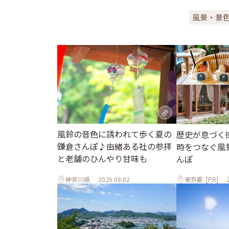
風景・景
風鈴の音色に誘われて歩く夏の
歴史が息づく
鎌倉さんぽ♪由緒ある社の参拝
時をつなぐ風
と老舗のひんやり甘味も
んぽ
神奈川県
2026.08.02
東京都
[PR]