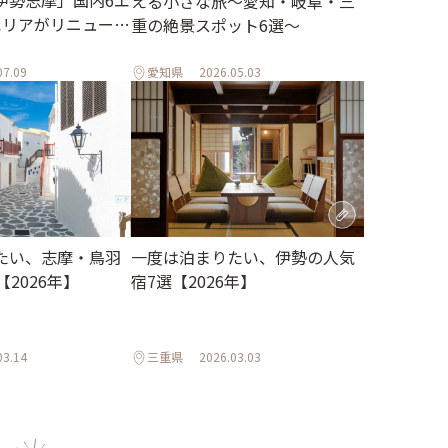
伊勢志摩」国内6エ
える小さな旅～愛知・岐阜・三
エリアがリニューア
重の絶景スポット6選～
07.09
愛知県
2026.05.03
たい、志摩・鳥羽
一度は泊まりたい、伊勢の人気
【2026年】
宿7選【2026年】
03.14
三重県
2026.03.03