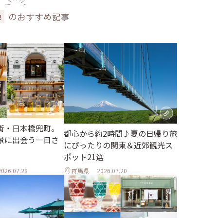
のおすすめ記事
色
街・日本橋兜町。
都心から約2時間♪夏の日帰り旅
景に出会う一日さ
にぴったりの関東＆近郊観光ス
ポット21選
2026.07.28
群馬県
2026.07.20