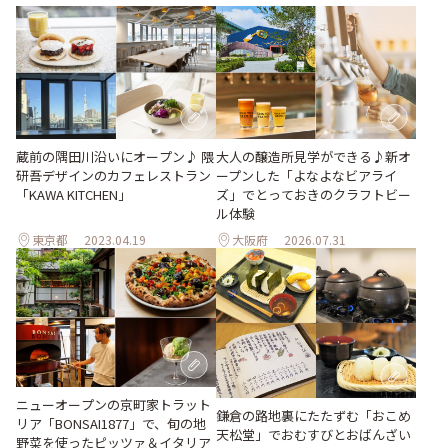
大人の醸造所見学ができる♪新オ
蔵前の隅田川沿いにオープン♪ 隈
ープンした「よなよなビアライ
研吾デザインのカフェレストラン
ズ」でとっておきのクラフトビー
「KAWA KITCHEN」
ル体験
東京都
2023.04.19
大阪府
2026.07.31
ニューオープンの京町家トラット
鎌倉の路地裏にたたずむ「おこめ
リア「BONSAI1877」で、旬の地
天松堂」でおむすびとおばんざい
野菜を使ったピッツァ＆イタリア