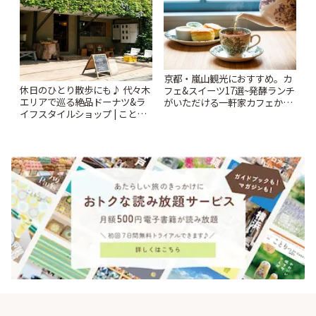
京都・嵐山観光におすすめ。カ
休日のひとり散歩にも♪ 代々木
フェ&スイーツ17選~発酵ランチ
エリアで巡る絶品ドーナツ&ラ
がいただける一軒家カフェから
イフスタイルショップ | ことり
人気の抹茶スイーツ店まで~ | こ
っぷ
とりっぷ