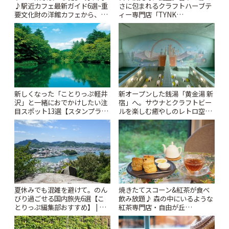
♪駅近カフェ最新ガイド6選~重
さに包まれるクラフトハーブテ
要文化財の洋館カフェから、改
ィー専門店「TYNK
札すぐのレトロ喫茶まで~ | こと
Kabutocho」 | ことりっぷ
りっぷ
新しくなった「ことりっぷ軽井
新オープンした銭湯「黄金湯 新
沢」と一緒におでかけしたい注
宿」へ。サウナとクラフトビー
目スポット13選【スタンプラリ
ルを楽しむ癒やしのレトロ空間
ー開催中】 | ことりっぷ
| ことりっぷ
夏休みでも混雑を避けて。のん
焼きたてスコーン&紅茶が食べ
びり過ごせる国内旅先6選【こ
飲み放題♪ 森の中にいるような
とりっぷ編集部おすすめ】 | こ
紅茶専門店・自由が丘
とりっぷ
「YOTSUBA TEA」でのんびり
時間 | ことりっぷ