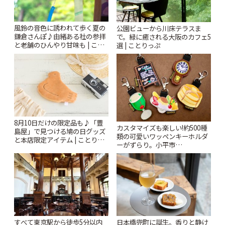
風鈴の音色に誘われて歩く夏の
公園ビューから川床テラスま
鎌倉さんぽ♪由緒ある社の参拝
で。緑に癒される大阪のカフェ5
と老舗のひんやり甘味も | こと
選 | ことりっぷ
りっぷ
8月10日だけの限定品も♪「豊
カスタマイズも楽しい!約500種
島屋」で見つける鳩の日グッズ
類の可愛いワッペンキーホルダ
と本店限定アイテム | ことりっ
ーがずらり。小平市
ぷ
「Kimamaya T&K」 | ことりっ
ぷ
すべて東京駅から徒歩5分以内
日本橋兜町に誕生。香りと静け