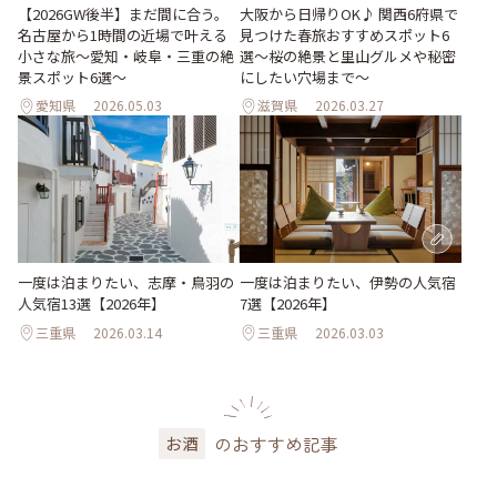
【2026GW後半】まだ間に合う。
大阪から日帰りOK♪ 関西6府県で
名古屋から1時間の近場で叶える
見つけた春旅おすすめスポット6
小さな旅～愛知・岐阜・三重の絶
選～桜の絶景と里山グルメや秘密
景スポット6選～
にしたい穴場まで～
愛知県
2026.05.03
滋賀県
2026.03.27
一度は泊まりたい、志摩・鳥羽の
一度は泊まりたい、伊勢の人気宿
人気宿13選【2026年】
7選【2026年】
三重県
2026.03.14
三重県
2026.03.03
のおすすめ記事
お酒