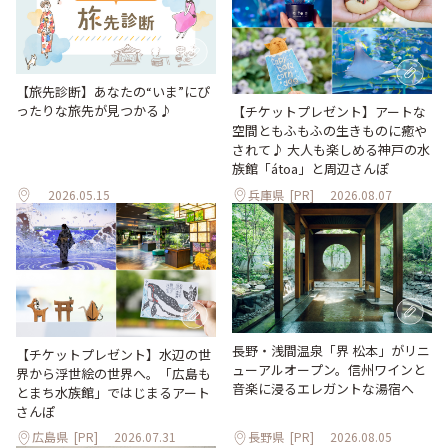
【旅先診断】あなたの“いま”にぴ
ったりな旅先が見つかる♪
【チケットプレゼント】アートな
空間ともふもふの生きものに癒や
されて♪ 大人も楽しめる神戸の水
族館「átoa」と周辺さんぽ
2026.05.15
兵庫県
[PR]
2026.08.07
長野・浅間温泉「界 松本」がリニ
【チケットプレゼント】水辺の世
ューアルオープン。信州ワインと
界から浮世絵の世界へ。「広島も
音楽に浸るエレガントな湯宿へ
とまち水族館」ではじまるアート
さんぽ
広島県
[PR]
2026.07.31
長野県
[PR]
2026.08.05