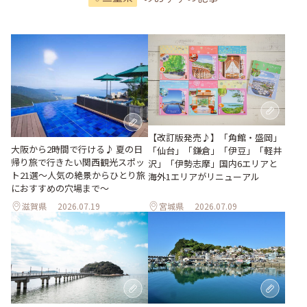
【改訂版発売♪】「角館・盛岡」
大阪から2時間で行ける♪ 夏の日
「仙台」「鎌倉」「伊豆」「軽井
帰り旅で行きたい関西観光スポッ
沢」「伊勢志摩」国内6エリアと
ト21選～人気の絶景からひとり旅
海外1エリアがリニューアル
におすすめの穴場まで～
滋賀県
2026.07.19
宮城県
2026.07.09