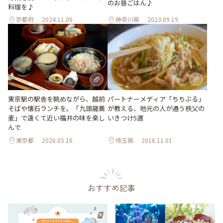
のお昼ごはん♪
料理を♪
京都府
2024.11.06
神奈川県
2023.09.19
東京駅の駅舎を眺めながら、越前
パートナーメディア「ちちぶる」
そばや懐石ランチを。「九頭龍蕎
が教える、地元の人が通う秩父の
麦」で遠くて近い福井の味を楽し
いきつけ5選
んで
東京都
2026.05.16
埼玉県
2016.11.01
おすすめ記事