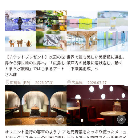
世界で最も美しい美術館に選出。
【チケットプレゼント】水辺の世
瀬戸内の絶景に溶け込む、動く
界から浮世絵の世界へ。「広島も
「下瀬美術館」へ
とまち水族館」ではじまるアート
さんぽ
広島県
[PR]
2026.07.31
広島県
2026.07.27
地元野菜をたっぷり使ったメニュ
オリエント急行の客車のよう♪ ア
ーも♪アート空間でくつろぎタイ
ガサ・クリスティーの世界に浸れ