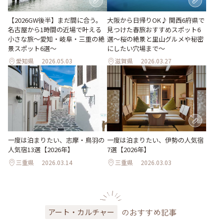
【2026GW後半】まだ間に合う。
大阪から日帰りOK♪ 関西6府県で
名古屋から1時間の近場で叶える
見つけた春旅おすすめスポット6
小さな旅～愛知・岐阜・三重の絶
選～桜の絶景と里山グルメや秘密
景スポット6選～
にしたい穴場まで～
愛知県
2026.05.03
滋賀県
2026.03.27
一度は泊まりたい、志摩・鳥羽の
一度は泊まりたい、伊勢の人気宿
人気宿13選【2026年】
7選【2026年】
三重県
2026.03.14
三重県
2026.03.03
のおすすめ記事
アート・カルチャー