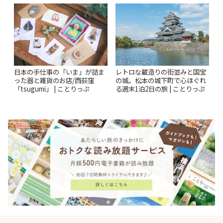
ヴルルド遙華2026年 夏の運勢
~Summer~ | ことりっぷ
日本の手仕事の「いま」が詰ま
レトロな蔵造りの街並みと国宝
った器と雑貨のお店/西荻窪
の城。松本の城下町で心ほぐれ
「tsugumi」 | ことりっぷ
る週末1泊2日の旅 | ことりっぷ