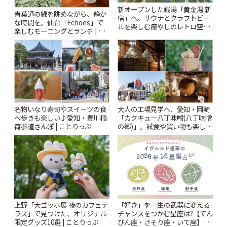
新オープンした銭湯「黄金湯 新
青葉通の緑を眺めながら、静か
宿」へ。サウナとクラフトビー
な時間を。仙台「Echoes」で
ルを楽しむ癒やしのレトロ空間
楽しむモーニングとランチ | こ
| ことりっぷ
とりっぷ
名物いなり寿司やスイーツの食
大人の工場見学へ、愛知・岡崎
べ歩きも楽しい♪愛知・豊川稲
「カクキュー八丁味噌(八丁味噌
荷参道さんぽ | ことりっぷ
の郷)」。試食や買い物も楽しみ
♪ | ことりっぷ
上野「大ゴッホ展 夜のカフェテ
「好き」を一生の武器に変える
ラス」で見つけた、オリジナル
チャンスをつかむ星座は?【てん
限定グッズ10選 | ことりっぷ
びん座・さそり座・いて座】 イ