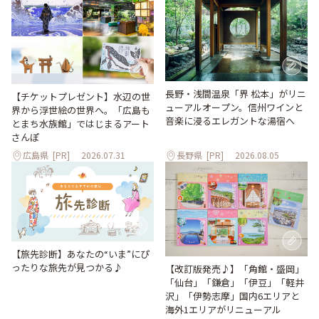
長野・浅間温泉「界 松本」がリニ
【チケットプレゼント】水辺の世
ューアルオープン。信州ワインと
界から浮世絵の世界へ。「広島も
音楽に浸るエレガントな湯宿へ
とまち水族館」ではじまるアート
さんぽ
広島県
[PR]
2026.07.31
長野県
[PR]
2026.08.05
【旅先診断】あなたの“いま”にぴ
ったりな旅先が見つかる♪
【改訂版発売♪】「角館・盛岡」
「仙台」「鎌倉」「伊豆」「軽井
沢」「伊勢志摩」国内6エリアと
海外1エリアがリニューアル