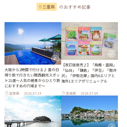
のおすすめ記事
三重県
【改訂版発売♪】「角館・盛岡」
大阪から2時間で行ける♪ 夏の日
「仙台」「鎌倉」「伊豆」「軽井
帰り旅で行きたい関西観光スポッ
沢」「伊勢志摩」国内6エリアと
ト21選～人気の絶景からひとり旅
海外1エリアがリニューアル
におすすめの穴場まで～
滋賀県
2026.07.19
宮城県
2026.07.09