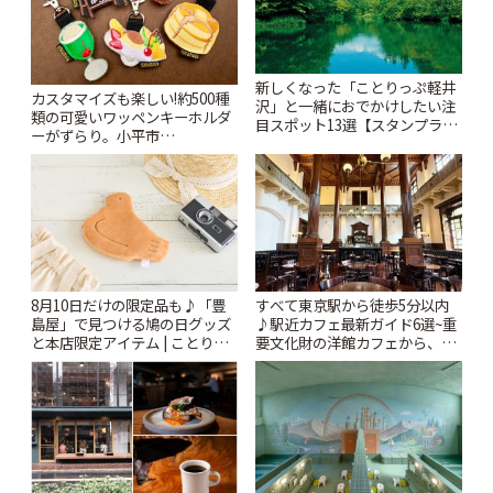
新しくなった「ことりっぷ軽井
カスタマイズも楽しい!約500種
沢」と一緒におでかけしたい注
類の可愛いワッペンキーホルダ
目スポット13選【スタンプラリ
ーがずらり。小平市
ー開催中】 | ことりっぷ
「Kimamaya T&K」 | ことりっ
ぷ
8月10日だけの限定品も♪「豊
すべて東京駅から徒歩5分以内
島屋」で見つける鳩の日グッズ
♪駅近カフェ最新ガイド6選~重
と本店限定アイテム | ことりっ
要文化財の洋館カフェから、改
ぷ
札すぐのレトロ喫茶まで~ | こと
りっぷ