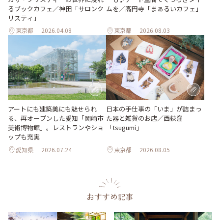
ムを／高円寺「まぁるいカフェ」
るブックカフェ／神田「サロンク
リスティ」
東京都
2026.04.08
東京都
2026.08.03
日本の手仕事の「いま」が詰まっ
アートにも建築美にも魅せられ
た器と雑貨のお店／西荻窪
る、再オープンした愛知「岡崎市
「tsugumi」
美術博物館」。レストランやショ
ップも充実
愛知県
2026.07.24
東京都
2026.08.05
おすすめ記事