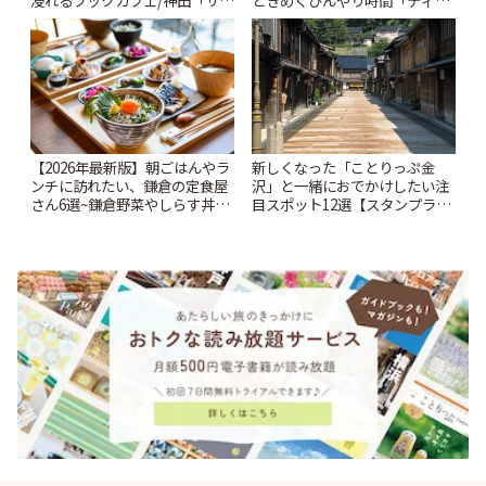
ンクリスティ」 | ことりっぷ
スイーツ ラボ コンテナート」 |
ことりっぷ
【2026年最新版】朝ごはんやラ
新しくなった「ことりっぷ金
ンチに訪れたい、鎌倉の定食屋
沢」と一緒におでかけしたい注
さん6選~鎌倉野菜やしらす丼な
目スポット12選【スタンプラリ
どここならではの味も~ | ことり
ー開催中】 | ことりっぷ
っぷ