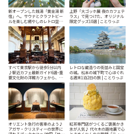
新オープンした銭湯「黄金湯 新
上野「大ゴッホ展 夜のカフェテ
宿」へ。サウナとクラフトビー
ラス」で見つけた、オリジナル
ルを楽しむ癒やしのレトロ空間
限定グッズ10選 | ことりっぷ
| ことりっぷ
すべて東京駅から徒歩5分以内
レトロな蔵造りの街並みと国宝
♪駅近カフェ最新ガイド6選~重
の城。松本の城下町で心ほぐれ
要文化財の洋館カフェから、改
る週末1泊2日の旅 | ことりっぷ
札すぐのレトロ喫茶まで~ | こと
りっぷ
オリエント急行の客車のよう♪
紅茶専門店がつくるご褒美かき
アガサ・クリスティーの世界に
氷が人気♪ 代々木の路地裏で心
浸れるブックカフェ/神田「サロ
ときめくひんやり時間「ティー