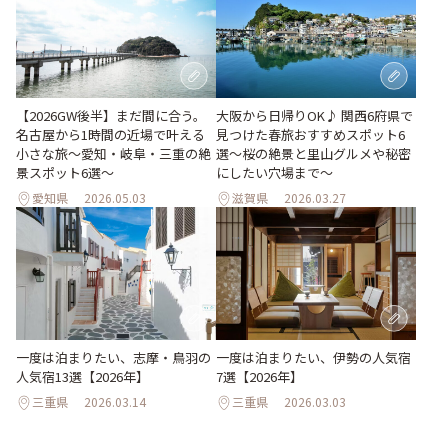
【2026GW後半】まだ間に合う。
大阪から日帰りOK♪ 関西6府県で
名古屋から1時間の近場で叶える
見つけた春旅おすすめスポット6
小さな旅～愛知・岐阜・三重の絶
選～桜の絶景と里山グルメや秘密
景スポット6選～
にしたい穴場まで～
愛知県
2026.05.03
滋賀県
2026.03.27
一度は泊まりたい、志摩・鳥羽の
一度は泊まりたい、伊勢の人気宿
人気宿13選【2026年】
7選【2026年】
三重県
2026.03.14
三重県
2026.03.03