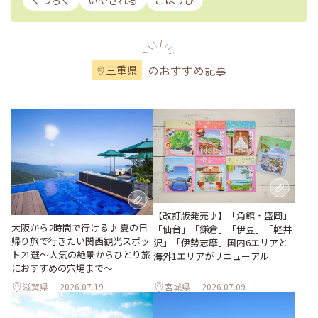
くつろぐ
いやされる
ごほうび
のおすすめ記事
三重県
【改訂版発売♪】「角館・盛岡」
大阪から2時間で行ける♪ 夏の日
「仙台」「鎌倉」「伊豆」「軽井
帰り旅で行きたい関西観光スポッ
沢」「伊勢志摩」国内6エリアと
ト21選～人気の絶景からひとり旅
海外1エリアがリニューアル
におすすめの穴場まで～
滋賀県
2026.07.19
宮城県
2026.07.09