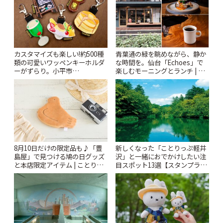
カスタマイズも楽しい!約500種
青葉通の緑を眺めながら、静か
類の可愛いワッペンキーホルダ
な時間を。仙台「Echoes」で
ーがずらり。小平市
楽しむモーニングとランチ | こ
「Kimamaya T&K」 | ことりっ
とりっぷ
ぷ
8月10日だけの限定品も♪「豊
新しくなった「ことりっぷ軽井
島屋」で見つける鳩の日グッズ
沢」と一緒におでかけしたい注
と本店限定アイテム | ことりっ
目スポット13選【スタンプラリ
ぷ
ー開催中】 | ことりっぷ