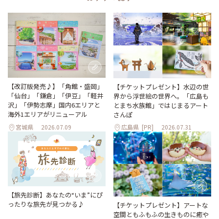
【改訂版発売♪】「角館・盛岡」
【チケットプレゼント】水辺の世
「仙台」「鎌倉」「伊豆」「軽井
界から浮世絵の世界へ。「広島も
沢」「伊勢志摩」国内6エリアと
とまち水族館」ではじまるアート
海外1エリアがリニューアル
さんぽ
宮城県
2026.07.09
広島県
[PR]
2026.07.31
【旅先診断】あなたの“いま”にぴ
ったりな旅先が見つかる♪
【チケットプレゼント】アートな
空間ともふもふの生きものに癒や