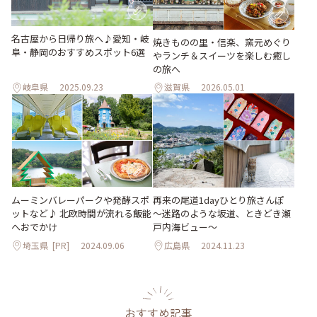
名古屋から日帰り旅へ♪愛知・岐
焼きものの里・信楽、窯元めぐり
阜・静岡のおすすめスポット6選
やランチ＆スイーツを楽しむ癒し
の旅へ
岐阜県
2025.09.23
滋賀県
2026.05.01
ムーミンバレーパークや発酵スポ
再来の尾道1dayひとり旅さんぽ
ットなど♪ 北欧時間が流れる飯能
～迷路のような坂道、ときどき瀬
へおでかけ
戸内海ビュー～
埼玉県
[PR]
2024.09.06
広島県
2024.11.23
おすすめ記事