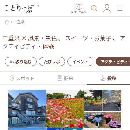
ガイド・マガジン
三重県
三重県
×
風景・景色
、
スイーツ・お菓子
、
ア
クティビティ・体験
絞り込む
たびレポ
イベント
アクティビティ
スポット
記事
投稿