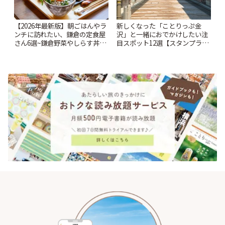
【2026年最新版】朝ごはんやラ
新しくなった「ことりっぷ金
ンチに訪れたい、鎌倉の定食屋
沢」と一緒におでかけしたい注
さん6選~鎌倉野菜やしらす丼な
目スポット12選【スタンプラリ
どここならではの味も~ | ことり
ー開催中】 | ことりっぷ
っぷ