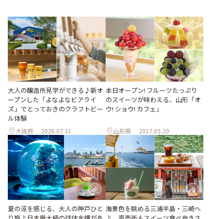
大人の醸造所見学ができる♪新オ
本日オープン! フルーツたっぷり
ープンした「よなよなビアライ
のスイーツが味わえる、山形「オ
ズ」でとっておきのクラフトビー
ウ! ショウ! カフェ」
ル体験
大阪府
2026.07.31
山形県
2017.05.20
夏の涼を感じる、大人の神戸ひと
海景色を眺める三浦半島・三崎へ
り旅♪日本最大級の球体水槽があ
♪ 直売所＆スイーツ食べ歩きさ