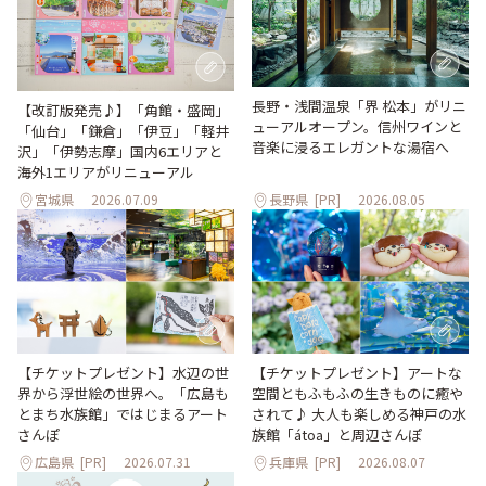
長野・浅間温泉「界 松本」がリニ
【改訂版発売♪】「角館・盛岡」
ューアルオープン。信州ワインと
「仙台」「鎌倉」「伊豆」「軽井
音楽に浸るエレガントな湯宿へ
沢」「伊勢志摩」国内6エリアと
海外1エリアがリニューアル
宮城県
2026.07.09
長野県
[PR]
2026.08.05
【チケットプレゼント】水辺の世
【チケットプレゼント】アートな
界から浮世絵の世界へ。「広島も
空間ともふもふの生きものに癒や
とまち水族館」ではじまるアート
されて♪ 大人も楽しめる神戸の水
さんぽ
族館「átoa」と周辺さんぽ
広島県
[PR]
2026.07.31
兵庫県
[PR]
2026.08.07