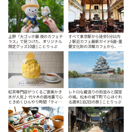
上野「大ゴッホ展 夜のカフェテ
すべて東京駅から徒歩5分以内
ラス」で見つけた、オリジナル
♪駅近カフェ最新ガイド6選~重
限定グッズ10選 | ことりっぷ
要文化財の洋館カフェから、改
札すぐのレトロ喫茶まで~ | こと
りっぷ
紅茶専門店がつくるご褒美かき
レトロな蔵造りの街並みと国宝
氷が人気♪ 代々木の路地裏で心
の城。松本の城下町で心ほぐれ
ときめくひんやり時間「ティー
る週末1泊2日の旅 | ことりっぷ
スイーツ ラボ コンテナート」 |
ことりっぷ