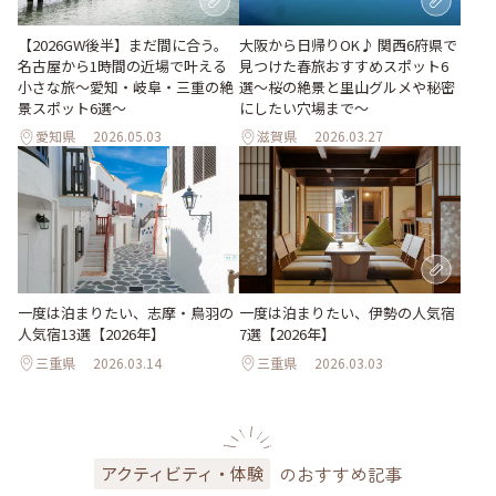
【2026GW後半】まだ間に合う。
大阪から日帰りOK♪ 関西6府県で
名古屋から1時間の近場で叶える
見つけた春旅おすすめスポット6
小さな旅～愛知・岐阜・三重の絶
選～桜の絶景と里山グルメや秘密
景スポット6選～
にしたい穴場まで～
愛知県
2026.05.03
滋賀県
2026.03.27
一度は泊まりたい、志摩・鳥羽の
一度は泊まりたい、伊勢の人気宿
人気宿13選【2026年】
7選【2026年】
三重県
2026.03.14
三重県
2026.03.03
のおすすめ記事
アクティビティ・体験