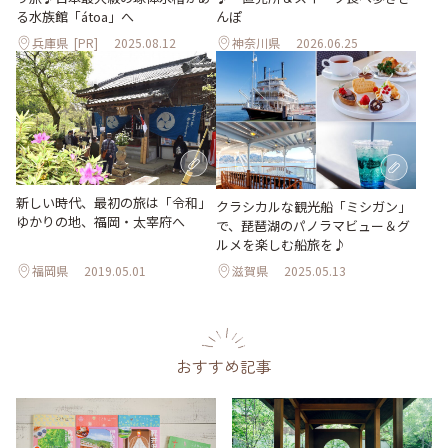
る水族館「átoa」へ
んぽ
兵庫県
[PR]
2025.08.12
神奈川県
2026.06.25
新しい時代、最初の旅は「令和」
クラシカルな観光船「ミシガン」
ゆかりの地、福岡・太宰府へ
で、琵琶湖のパノラマビュー＆グ
ルメを楽しむ船旅を♪
福岡県
2019.05.01
滋賀県
2025.05.13
おすすめ記事