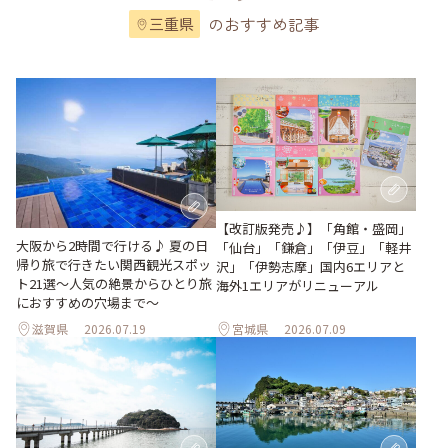
のおすすめ記事
三重県
【改訂版発売♪】「角館・盛岡」
大阪から2時間で行ける♪ 夏の日
「仙台」「鎌倉」「伊豆」「軽井
帰り旅で行きたい関西観光スポッ
沢」「伊勢志摩」国内6エリアと
ト21選～人気の絶景からひとり旅
海外1エリアがリニューアル
におすすめの穴場まで～
滋賀県
2026.07.19
宮城県
2026.07.09