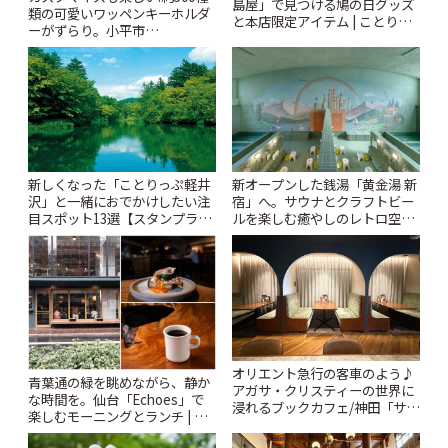
島屋」で見つける鳩の日グッズ
類の可愛いワッペンキーホルダ
と本店限定アイテム | ことりっ
ーがずらり。小平市
ぷ
「Kimamaya T&K」 | ことりっ
ぷ
新しくなった「ことりっぷ軽井
新オープンした銭湯「黄金湯 新
沢」と一緒におでかけしたい注
宿」へ。サウナとクラフトビー
目スポット13選【スタンプラリ
ルを楽しむ癒やしのレトロ空間
ー開催中】 | ことりっぷ
| ことりっぷ
オリエント急行の客車のよう♪
青葉通の緑を眺めながら、静か
アガサ・クリスティーの世界に
な時間を。仙台「Echoes」で
浸れるブックカフェ/神田「サロ
楽しむモーニングとランチ | こ
ンクリスティ」 | ことりっぷ
とりっぷ