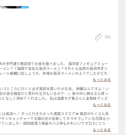
251
浜大手門通り商店街でお昼を食べました。 海洋堂フィギュアミュー
ラーメン？？福岡で有名な長浜ラーメン？それとも滋賀の長浜市オリ
トレート細麺に紅しょうが。本場の長浜ラーメンのようでしたがどち
が作られていて、スープもごくごく飲めるほどで美味しかったです😊
もっとみる
カレーパンを買いました。持ち帰り用の冷凍とその場で食べる用があり、5
ルなカレーパンとチーズ入り。 黒壁スクエアらしく、ブラックココ
こういうところに行くと必ず風鈴を買いたがる夫。 綺麗なんですよ！い
入っていて美味しかったです😍 #ことりっぷ旅2024 #
鈴の音を騒音だと思われる方もいるので…💧 家の中に飾るなら買っ
#ラーメン #近江牛CurryBread #カレーパン #近江牛 #長浜 #
おとなしく諦めてくれました。 私は遠慮せず亀さんと金魚鉢グッズ
☺️ 夏つながりで、香川でお土産に頂いた寳月堂さんの丸亀うちわせん
もっとみる
#長浜 #滋賀 #香川 #丸亀
とは長浜へ！ ずっと行きたかった黒壁スクエア💓 風鈴がたくさん吊
花やサンキャッチャーで太陽の光が反射してキラキラしている花降る小
いました✨ 昭和感漂う黒板やバス停もかわいいです🥰 #ことりっ
ラス館 #ガラスインスタレーション #花降る小径 #風鈴 #長浜 #滋賀
もっとみる