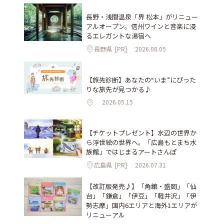
長野・浅間温泉「界 松本」がリニュー
アルオープン。信州ワインと音楽に浸
るエレガントな湯宿へ
長野県
[PR]
2026.08.05
【旅先診断】あなたの“いま”にぴった
りな旅先が見つかる♪
2026.05.15
【チケットプレゼント】水辺の世界か
ら浮世絵の世界へ。「広島もとまち水
族館」ではじまるアートさんぽ
広島県
[PR]
2026.07.31
【改訂版発売♪】「角館・盛岡」「仙
台」「鎌倉」「伊豆」「軽井沢」「伊
勢志摩」国内6エリアと海外1エリアが
リニューアル