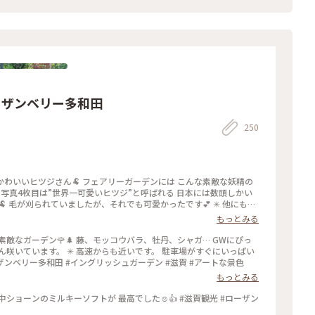
ーザンベリー多和田
250
かわいいヒツジさん🐏 フェアリーガーデンには こんな素敵な妖精の
︎ 写真4枚目は”世界一可愛いヒツジ”と呼ばれる 日本には数頭しかい
 毛が刈られていましたが、それでも可愛かったです💕 ✳︎ 他にも、
コやロンドンバスがあったり お菓子のエリアがあったり‥ 色々なス
もっとみる
ンベリー多和田 #滋賀 #アートな景色
敵なガーデン🌹🌲 藤、モッコウバラ、牡丹、シャガ… GWにぴっ
咲いています。 ✳︎ 高速からも近いです。 駐車場がすぐにいっぱい
ザンベリー多和田 #イングリッシュガーデン #滋賀 #アートな景色
もっとみる
キーソフトが 最高でした☺️‪👍 #滋賀観光 #ローザン