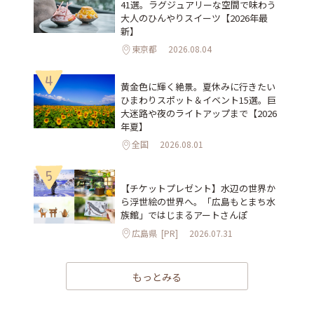
41選。ラグジュアリーな空間で味わう
大人のひんやりスイーツ【2026年最
新】
東京都
2026.08.04
4
黄金色に輝く絶景。夏休みに行きたい
ひまわりスポット＆イベント15選。巨
大迷路や夜のライトアップまで【2026
年夏】
全国
2026.08.01
5
【チケットプレゼント】水辺の世界か
ら浮世絵の世界へ。「広島もとまち水
族館」ではじまるアートさんぽ
広島県
[PR]
2026.07.31
もっとみる