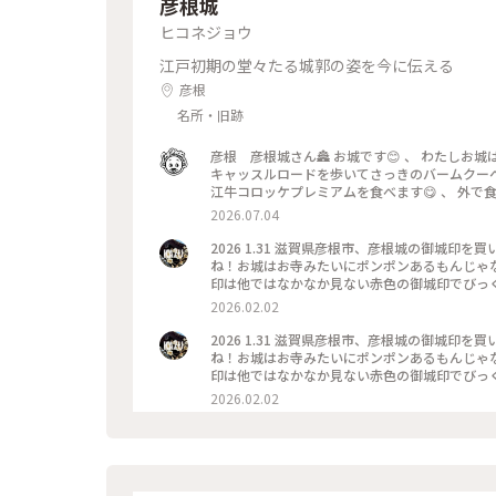
彦根城
ヒコネジョウ
江戸初期の堂々たる城郭の姿を今に伝える
彦根
名所・旧跡
彦根 彦根城さん🏯 お城です😊 、 わたしお城は全然詳しくないのですが国宝５城と３名城は何故か行ってます😊 、
キャッスルロードを歩いてさっきのバームクーヘ
江牛コロッケプレミアムを食べます😋 、 外で
高校の前を通ると練習してますね⚾️ 滋賀県は7月
2026.07.04
は最終入場時間が迫ってました🫨 、 彦根城は
石垣の上😳 ぐるっと回って橋を渡った先が入
2026 1.31 滋賀県彦根市、彦根城の御城
🫨 、 さらにこの橋は落とし橋と言われる そ
ね！お城はお寺みたいにポンポンあるもんじゃ
段の高さや踏面は不均等になって駆け上がりにく
印は他ではなかなか見ない赤色の御城印でびっ
あり何処から狙われてるのかわかりません🙃 、
う資料館で買うことができます。御城印以外にも
2026.02.02
きら🔰は暑さと体力の限界で中には入らず逃げ帰って来ま
すが、彦根に関する歴史や模型があってなかな
さんでか
が、撮影オッケーなことを知らずに写真を撮らずに
2026 1.31 滋賀県彦根市、彦根城の御城
印 #博物館 #資料館 #コレクション
ね！お城はお寺みたいにポンポンあるもんじゃ
印は他ではなかなか見ない赤色の御城印でびっ
う資料館で買うことができます。御城印以外にも
2026.02.02
すが、彦根に関する歴史や模型があってなかな
が、撮影オッケーなことを知らずに写真を撮らずに
印 #博物館 #資料館 #コレクション