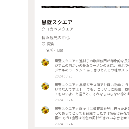
黒壁スクエア
クロカベスクエア
長浜観光の中心
長浜
名所・旧跡
黒壁スクエア✨ 連獅子の歌舞伎門が印象的な長
ジアムの向かいの長浜ラーメンのお店。 長浜
ジナルのラーメン？ あっさりとんこつ味のス
らかは分かりません💦 気さくなお母さんたち
2024.08.25
食べ歩き用に、近江牛CurryBreadさんで
分ほど待って温めたものを頂きました。 ノーマ
黒壁スクエア✨ 黒壁ガラス館でお買い物🛍 
アを練りこんだ真っ黒でスパイシーなルーにゴロゴロ近江牛が
い音なんですよ！！ でも、こういうご時世、風
黒壁スクエア #長浜大手門通り商店街 #長浜ラーメン 
てもいいよ、と言うと、それならいらない🥲と
滋賀
を買いました🥰 見ているだけでも涼し気です
2024.08.24
べいと愛用している丸亀うちわと一緒に💙 #ことりっぷ旅2024 #透明の世界 #黒壁スクエア #黒壁ガラス館 #ガラス
細工 #寳月堂 #丸亀うちわせんべい #丸亀うちわ 
黒壁スクエア✨ 醒ヶ井に梅花藻を見に行ったあ
ってあってとっても綺麗でした🎐 1箇所は造
径🌸 もう1箇所は虹色の風鈴がきれいな音を奏でて
ぷ旅2024 #透明の世界 #黒壁スクエア #黒壁ガ
2024.08.24