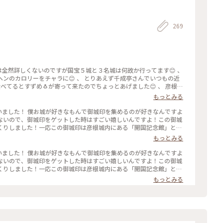
269
ンのカロリーをチャラに😊 、 とりあえず千成亭さんでいつもの近
食べてるとすずめ🐧が寄って来たのでちょっとあげました😊 、 彦根東
5日開幕です🎊 ちょっと見ていきましょう🙂 、 彦根城に着いた頃に
もっとみる
天守閣までの道のりにいろんな仕掛けがされてます😊 、 まず入り口が
り口です🚪✨ しかし入り口の両脇に櫓があり弓や鉄砲の的になります
印を買いました！ 僕お城が好きなもんで御城印を集めるのが好きなんですよ
の名の通り敵が来たら簡単に落とせる構造です😊 、 入り口まで行く階
ないので、御城印をゲットした時はすごい嬉しいんですよ！この御城
くなってます😊 、 天守には外から見えにくい矢狭間、鉄砲狭間が
くりしました！一応この御城印は彦根城内にある「開国記念館」とい
 彦根城に行く時は攻めるつもりで行くと楽しいですよ😊 、 そんなあ
日本100名城スタンプもここで押せます。 ちなみに中は撮影禁止で
もっとみる
した😂 、 はやく降りてかき氷食べたい🥹 、 祥福 たこ壱
か楽しかったですよ！中にレゴで作られた彦根城の模型があるんです
き氷🍧とたこ焼き🐙食べました☺️ 、 #あきらの近畿
通り過ぎてしまいました...まあ仕方ないですね。#滋賀 #城 #御城
印を買いました！ 僕お城が好きなもんで御城印を集めるのが好きなんですよ
ないので、御城印をゲットした時はすごい嬉しいんですよ！この御城
くりしました！一応この御城印は彦根城内にある「開国記念館」とい
日本100名城スタンプもここで押せます。 ちなみに中は撮影禁止で
もっとみる
か楽しかったですよ！中にレゴで作られた彦根城の模型があるんです
通り過ぎてしまいました...まあ仕方ないですね。#滋賀 #城 #御城