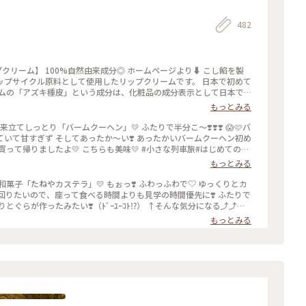
482
ージより⬇️ こし餡を製
ップサイクル原料として使用したリップクリームです。 日本で初めて
ームの「アズキ種皮」という成分は、化粧品の成分表示として日本で
もっとみる
 おみやげにしても喜ばれる
る #琵琶湖ことりっぷ#自分におみやげ#クラブハリエ#たねや#あず
していて甘すぎず そしてあったか〜い❣️ あったかいバームクーヘン初め
ナの遠足 #世界はステキな出逢いにあふれてる #いざ琵琶湖#店内植物
もっとみる
リ🐜#ラコリーナ#出来立てバームクーヘン#琵琶湖ふたりっぷ
たいので、座って食べる時間よりも見学の時間優先に❣️ ふたりで
ぐりとぐらが作ったみたい❣️（ﾄﾞｰﾕｰｺﾄ⁉️） ↑そんな気分になる⤴️⤴️⤴️
 #オトナの社会科見学 #オトナの遠足 #世界はステキな出逢いにあふ
もっとみる
コリーナ近江八幡のシンボル#アリ🐜#ラコリーナ#出来立てカステラ#