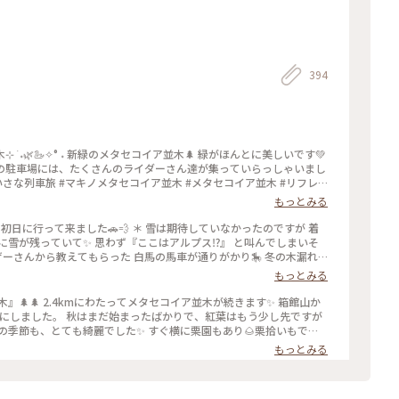
394
 ࣪ ˖🌿🦢✧° ˖ 新緑のメタセコイア並木🌲 緑がほんとに美しいです💚
の駐車場には、たくさんのライダーさん達が集っていらっしゃいまし
メタセコイア並木 #リフレ
新緑の季節 #ことりっぷ滋賀
もっとみる
の初日に行って来ました🚗💨 ＊ 雪は期待していなかったのですが 着
雪が残っていて✨ 思わず『ここはアルプス⁉️』 と叫んでしまいそ
ーザーさんから教えてもらった 白馬の馬車が通りがかり🎠 冬の木漏れ
 （行った事ないけど🤣） ＊ 今日は春を通り越して初夏のような
もっとみる
なのに まだ冬行かないでって思う気持ちも ありますね😅 メタセコイ
🌲🌲 2.4kmにわたってメタセコイア並木が続きます✨ 箱館山か
事にしました。 秋はまだ始まったばかりで、紅葉はもう少し先ですが
の季節も、とても綺麗でした✨ すぐ横に栗園もあり🌰栗拾いもでき
もたくさん売られていて 美味しそうな焼き栗を買って帰りました😊
もっとみる
え隊 #ことりっぷと一緒 #ことりっぷ #秋の