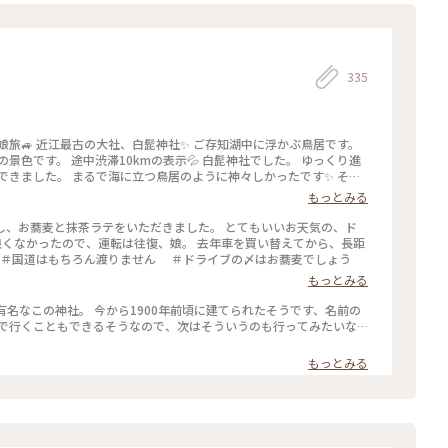
335
娘旅🚙 近江最古の大社、白髭神社✨ ご存知湖中に浮かぶ鳥居です。
景色です。 途中渋滞10kmの表示💦 白髭神社でした。 ゆっくり進
できました。 まるで海に立つ鳥居のように神々しかったです✨ その
手にずっと続く琵琶湖は海でした💙 途中海水浴場もあり、完全に海
もっとみる
の到着予定です。 琵琶
と メロディ音が聞こえてきました。 🚙♬.*ﾟ•*¨*•.¸¸♬︎♬.*ﾟ
し、お蕎麦と抹茶ラテをいただきました。 とてもいいお天気の、ド
残念ながら知らないメロディでした😆 橋を渡ると湖岸を走ってなん
良くなかったので、運転は往復、娘。 去年車を買い替えてから、長距
と安全運転で走ってくれた娘に感謝です ε-(´∀｀*) ・ ・ #私の
様。 ＃近江最古の大社 ＃国道はもちろん渡りません ＃ドライブの〆はお蕎麦でしょう
もっとみる
居 #琵琶湖大橋 #橋 #メロディロード #ことりっぷ滋賀 #ドライブ滋賀 #ドライブ #琵琶湖ドライブ #滋賀 #滋賀県
有名なこの神社。 今から1900年前頃に建てられたそうです、名前の
もっとみる