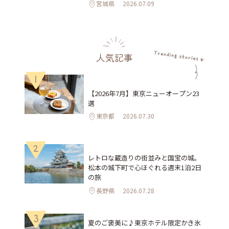
宮城県
2026.07.09
人気記事
1
【2026年7月】東京ニューオープン23
選
東京都
2026.07.30
2
レトロな蔵造りの街並みと国宝の城。
松本の城下町で心ほぐれる週末1泊2日
の旅
長野県
2026.07.28
3
夏のご褒美に♪東京ホテル限定かき氷