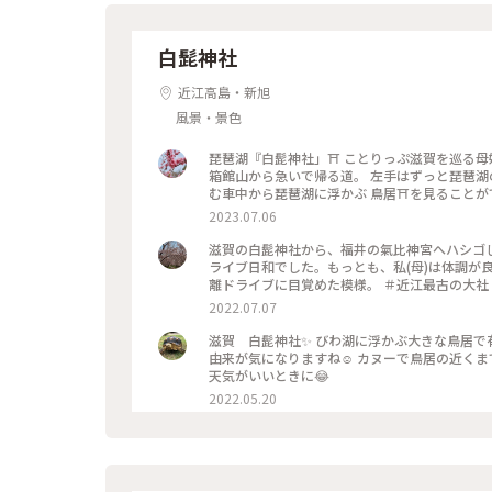
白髭神社
近江高島・新旭
風景・景色
琵琶湖『白髭神社」⛩ ことりっぷ滋賀を巡る母
箱館山から急いで帰る道。 左手はずっと琵琶湖の
む車中から琵琶湖に浮かぶ 鳥居⛩を見ることが
後少し渋滞は解消され湖岸道路を進みます。 左
2023.07.06
に見えました😆 やっと琵琶湖大橋までたどり着きます。 ٩(¨ )ว=͟͟͞͞٩ 18時まで残り30分ギリギリ
湖にかかる琵琶湖大橋。 美しい湖を見ながら渡っている
滋賀の白髭神社から、福井の氣比神宮へハシゴ
世界初、橋に施されたメロディロードだそう♡ 
ライブ日和でした。もっとも、私(母)は体調が
とか 5分遅れでレンタカーを返納出来ました！ ずっ
離ドライブに目覚めた模
ことりっぷ旅 #美しい町 #母娘旅 #ことりっぷ滋賀を巡る母娘旅 #琵琶湖 #白髭神社 #鳥居 #湖に浮かぶ鳥居 #湖中鳥
2022.07.07
滋賀 白髭神社✨ びわ湖に浮かぶ大きな鳥居で
由来が気になりますね☺️ カヌーで鳥居の近くまで行くこともできるそうなので、次はそういうのも行ってみたいな…
天気がいいときに😂
2022.05.20