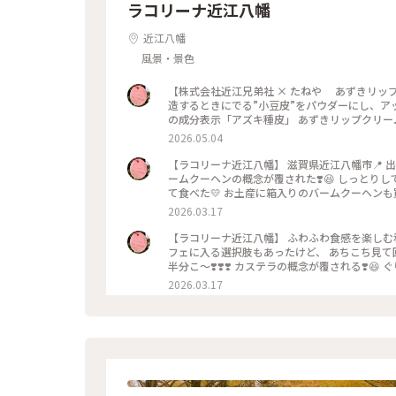
ラコリーナ近江八幡
近江八幡
風景・景色
【株式会社近江兄弟社 × たねや あずきリップクリーム】 100%自然由来成分◎ ホームペ
造するときにでる”小豆皮”をパウダーにし、ア
の成分表示「アズキ種皮」 あずきリップクリ
初めて記載されました。 🪧 ｳﾌ💜開封の儀😆 近江兄弟社さんとのコラボ商品♡ 使ってみたらメンソレータムの香り🤭
2026.05.04
あずき🫘感はほぼ無し🤭 アズキ種皮は保湿成分なんだそう。 パッケージがかわいくて◎
お品♡ オンライン販売もしていまーす♪ #ちいさな列車旅 #はじめての投稿 #らんらんらん #オトナの社会科見学 #
【ラコリーナ近江八幡】 滋賀県近江八幡市📍 出来立てしっとり「バームクーヘン」💛 ふたりで半分こ〜❣️❣️❣️ 😱🩷バ
オトナの遠足 #世界はステキな出逢いにあふれて
ームクーヘンの概念が覆された❣️😆 しっとり
きリップクリーム#いざ琵琶湖
て食べた💛 お土産に箱入りのバームクーヘンも買って帰りましたよ💛 こちらも美味💛 #小さな列車旅#はじめての投
稿 #らんらんらん #オトナの社会科見学 #オト
2026.03.17
#土佐みずき#ラコリーナ近江八幡のシンボル#ア
【ラコリーナ近江八幡】 ふわふわ⾷感を楽しむ和菓⼦「たねやカステラ」💛 もぉっ❣️ ふわっふわで♡ ゆっくりとカ
フェに入る選択肢もあったけど、 あちこち見て回り
半分こ〜❣️❣️❣️ カステラの概念が覆される❣️😆 
#小さな列車旅#はじめての投稿 #らんらんらん
2026.03.17
れてる #いざ琵琶湖#店内植物#土佐みずき#ラ
琵琶湖ふたりっぷ