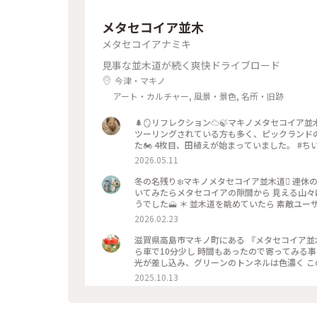
メタセコイア並木
メタセコイアナミキ
見事な並木道が続く爽快ドライブロード
今津・マキノ
アート・カルチャー, 風景・景色, 名所・旧跡
🌲🪞リフレクション☁️🍃マキノメタセコイア並木⊹
ツーリングされている方も多く、ピックランド
た🏍️ 4枚目、田植えが始まっていました。 #ちいさな列車旅 #マキノメタセコイア並木 #
クション #滋賀観光 #滋賀旅 #高島市 #水面 #
2026.05.11
冬の名残り❄️マキノメタセコイア並木道🪾 連休
いてみたらメタセコイアの隙間から 見える山々に
うでした🗻 ＊ 並木道を眺めていたら 素敵ユ
日の中を進んで行く姿は 今度はモンゴルでした
2026.02.23
陽気でしたね☀️ 暖かくなるのを待っていたはず
ア並木の投稿続きます･.｡*･.｡ #滋賀ことりっぷ #メタセコイア並木 #マキノメタセコイア並木 #メタセコイア #メ
滋賀県高島市マキノ町にある 『メタセコイア並木』
タセコイヤ #はなまっぷ #白馬 #開運旅
ら車で10分少し 時間もあったので寄ってみる
光が差し込み、グリーンのトンネルは色濃く こ
るそうです。 マキノピクニックランドでは、栗
2025.10.13
#メタセコイア #マキノピクニックランド #滋賀 #高島 #滋賀の魅力を伝
装い