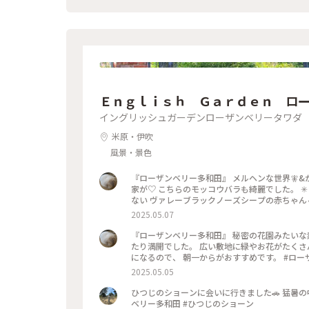
Ｅｎｇｌｉｓｈ Ｇａｒｄｅｎ ロ
イングリッシュガーデンローザンベリータワダ
米原・伊吹
風景・景色
『ローザンベリー多和田』 メルヘンな世界🧚&
家が♡ こちらのモッコウバラも綺麗でした。 ✳
ない ヴァレーブラックノーズシープの赤ちゃん🐏
ヒツジさんにエサをあげたり ハンモックブラン
2025.05.07
ポットがあり、思う存分楽しみました。 #ローザ
『ローザンベリー多和田』 秘密の花園みたいな素
たり満開でした。 広い敷地に緑やお花がたくさん
になるので、 朝一からがおすすめです。 #ロー
2025.05.05
ひつじのショーンに会いに行きました🚗 猛暑の中ショーンのミル
ベリー多和田 #ひつじのショーン