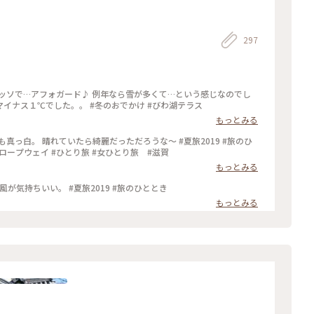
297
年なら雪が多くて…という感じなのでし
ょうが。今年はどこも雪不足…けれど山の上はマイナス１℃でした。。 #冬のおでかけ #びわ湖テラス
もっとみる
真っ白。 晴れていたら綺麗だっただろうな～ #夏旅2019 #旅のひ
#ロープウェイ #ひとり旅 #女ひとり旅 #滋賀
もっとみる
ロープウェイから降りると、下の気温－10℃！ 風が気持ちいい。 #夏旅2019 #旅のひととき
もっとみる