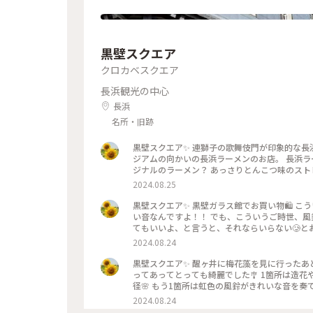
黒壁スクエア
クロカベスクエア
長浜観光の中心
長浜
名所・旧跡
黒壁スクエア✨ 連獅子の歌舞伎門が印象的な長
ジアムの向かいの長浜ラーメンのお店。 長浜
ジナルのラーメン？ あっさりとんこつ味のス
らかは分かりません💦 気さくなお母さんたち
2024.08.25
食べ歩き用に、近江牛CurryBreadさんで
分ほど待って温めたものを頂きました。 ノーマ
黒壁スクエア✨ 黒壁ガラス館でお買い物🛍 
アを練りこんだ真っ黒でスパイシーなルーにゴロゴロ近江牛が
い音なんですよ！！ でも、こういうご時世、風
黒壁スクエア #長浜大手門通り商店街 #長浜ラーメン 
てもいいよ、と言うと、それならいらない🥲と
滋賀
を買いました🥰 見ているだけでも涼し気です
2024.08.24
べいと愛用している丸亀うちわと一緒に💙 #ことりっぷ旅2024 #透明の世界 #黒壁スクエア #黒壁ガラス館 #ガラス
細工 #寳月堂 #丸亀うちわせんべい #丸亀うちわ 
黒壁スクエア✨ 醒ヶ井に梅花藻を見に行ったあ
ってあってとっても綺麗でした🎐 1箇所は造
径🌸 もう1箇所は虹色の風鈴がきれいな音を奏でて
ぷ旅2024 #透明の世界 #黒壁スクエア #黒壁ガ
2024.08.24