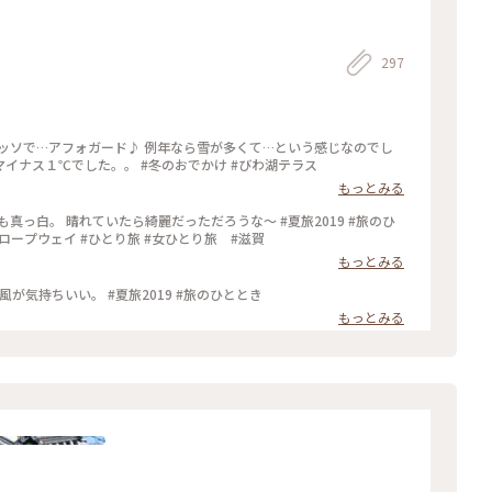
297
年なら雪が多くて…という感じなのでし
ょうが。今年はどこも雪不足…けれど山の上はマイナス１℃でした。。 #冬のおでかけ #びわ湖テラス
もっとみる
真っ白。 晴れていたら綺麗だっただろうな～ #夏旅2019 #旅のひ
#ロープウェイ #ひとり旅 #女ひとり旅 #滋賀
もっとみる
ロープウェイから降りると、下の気温－10℃！ 風が気持ちいい。 #夏旅2019 #旅のひととき
もっとみる