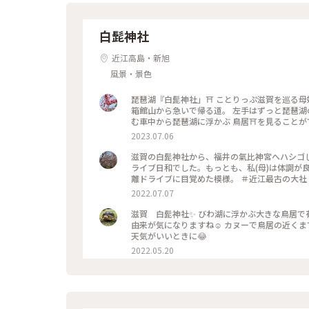
白髭神社
近江高島・新旭
風景・景色
琵琶湖『白髭神社」⛩ ことりっぷ滋賀を巡る母
箱館山から急いで帰る道。 左手はずっと琵琶湖の
む車中から琵琶湖に浮かぶ 鳥居⛩を見ることが
後少し渋滞は解消され湖岸道路を進みます。 左
2023.07.06
に見えました😆 やっと琵琶湖大橋までたどり着きます。 ٩(¨ )ว=͟͟͞͞٩ 18時まで残り30分ギリギリ
湖にかかる琵琶湖大橋。 美しい湖を見ながら渡っている
滋賀の白髭神社から、福井の氣比神宮へハシゴ
世界初、橋に施されたメロディロードだそう♡ 
ライブ日和でした。もっとも、私(母)は体調が
とか 5分遅れでレンタカーを返納出来ました！ ずっ
離ドライブに目覚めた模
ことりっぷ旅 #美しい町 #母娘旅 #ことりっぷ滋賀を巡る母娘旅 #琵琶湖 #白髭神社 #鳥居 #湖に浮かぶ鳥居 #湖中鳥
2022.07.07
滋賀 白髭神社✨ びわ湖に浮かぶ大きな鳥居で
由来が気になりますね☺️ カヌーで鳥居の近くまで行くこともできるそうなので、次はそういうのも行ってみたいな…
天気がいいときに😂
2022.05.20