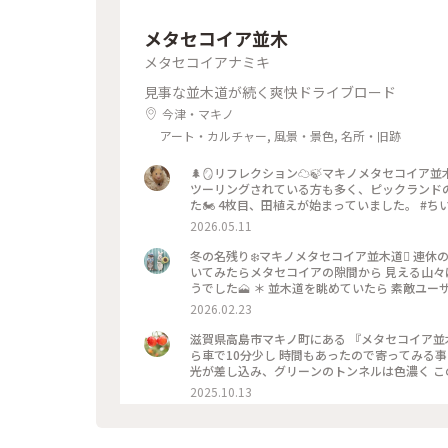
メタセコイア並木
メタセコイアナミキ
見事な並木道が続く爽快ドライブロード
今津・マキノ
アート・カルチャー, 風景・景色, 名所・旧跡
🌲🪞リフレクション☁️🍃マキノメタセコイア並木⊹
ツーリングされている方も多く、ピックランド
た🏍️ 4枚目、田植えが始まっていました。 #ちいさな列車旅 #マキノメタセコイア並木 #
クション #滋賀観光 #滋賀旅 #高島市 #水面 #
2026.05.11
冬の名残り❄️マキノメタセコイア並木道🪾 連休
いてみたらメタセコイアの隙間から 見える山々に
うでした🗻 ＊ 並木道を眺めていたら 素敵ユ
日の中を進んで行く姿は 今度はモンゴルでした
2026.02.23
陽気でしたね☀️ 暖かくなるのを待っていたはず
ア並木の投稿続きます･.｡*･.｡ #滋賀ことりっぷ #メタセコイア並木 #マキノメタセコイア並木 #メタセコイア #メ
滋賀県高島市マキノ町にある 『メタセコイア並木』
タセコイヤ #はなまっぷ #白馬 #開運旅
ら車で10分少し 時間もあったので寄ってみる
光が差し込み、グリーンのトンネルは色濃く こ
るそうです。 マキノピクニックランドでは、栗
2025.10.13
#メタセコイア #マキノピクニックランド #滋賀 #高島 #滋賀の魅力を伝
装い