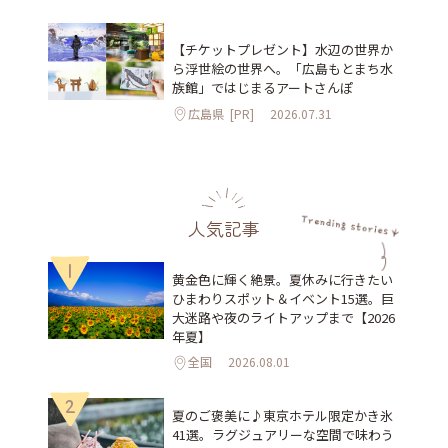
【チケットプレゼント】水辺の世界か
ら浮世絵の世界へ。「広島もとまち水
族館」ではじまるアートさんぽ
広島県
[PR]
2026.07.31
人気記事
1
黄金色に輝く絶景。夏休みに行きたい
ひまわりスポット＆イベント15選。巨
大迷路や夜のライトアップまで【2026
年夏】
全国
2026.08.01
2
夏のご褒美に♪東京ホテル限定かき氷
41選。ラグジュアリーな空間で味わう