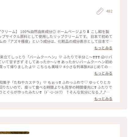
482
ージより⬇️ こし餡を製
ップサイクル原料として使用したリップクリームです。 日本で初めて
ームの「アズキ種皮」という成分は、化粧品の成分表示として日本で
もっとみる
 おみやげにしても喜ばれる
る #琵琶湖ことりっぷ#自分におみやげ#クラブハリエ#たねや#あず
していて甘すぎず そしてあったか〜い❣️ あったかいバームクーヘン初め
ナの遠足 #世界はステキな出逢いにあふれてる #いざ琵琶湖#店内植物
もっとみる
リ🐜#ラコリーナ#出来立てバームクーヘン#琵琶湖ふたりっぷ
たいので、座って食べる時間よりも見学の時間優先に❣️ ふたりで
ぐりとぐらが作ったみたい❣️（ﾄﾞｰﾕｰｺﾄ⁉️） ↑そんな気分になる⤴️⤴️⤴️
 #オトナの社会科見学 #オトナの遠足 #世界はステキな出逢いにあふ
もっとみる
コリーナ近江八幡のシンボル#アリ🐜#ラコリーナ#出来立てカステラ#