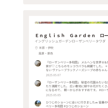
Ｅｎｇｌｉｓｈ Ｇａｒｄｅｎ ロ
イングリッシュガーデンローザンベリータワダ
米原・伊吹
風景・景色
『ローザンベリー多和田』 メルヘンな世界🧚&
家が♡ こちらのモッコウバラも綺麗でした。 ✳
ない ヴァレーブラックノーズシープの赤ちゃん🐏
ヒツジさんにエサをあげたり ハンモックブラン
2025.05.07
ポットがあり、思う存分楽しみました。 #ローザ
『ローザンベリー多和田』 秘密の花園みたいな素
たり満開でした。 広い敷地に緑やお花がたくさん
になるので、 朝一からがおすすめです。 #ロー
2025.05.05
ひつじのショーンに会いに行きました🚗 猛暑の中ショーンのミル
ベリー多和田 #ひつじのショーン