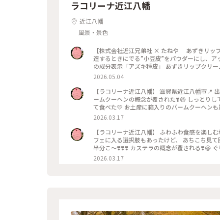
ラコリーナ近江八幡
近江八幡
風景・景色
【株式会社近江兄弟社 × たねや あずきリップクリーム】 100%自然由来成分◎ ホームペ
造するときにでる”小豆皮”をパウダーにし、ア
の成分表示「アズキ種皮」 あずきリップクリ
初めて記載されました。 🪧 ｳﾌ💜開封の儀😆 近江兄弟社さんとのコラボ商品♡ 使ってみたらメンソレータムの香り🤭
2026.05.04
あずき🫘感はほぼ無し🤭 アズキ種皮は保湿成分なんだそう。 パッケージがかわいくて◎
お品♡ オンライン販売もしていまーす♪ #ちいさな列車旅 #はじめての投稿 #らんらんらん #オトナの社会科見学 #
【ラコリーナ近江八幡】 滋賀県近江八幡市📍 出来立てしっとり「バームクーヘン」💛 ふたりで半分こ〜❣️❣️❣️ 😱🩷バ
オトナの遠足 #世界はステキな出逢いにあふれて
ームクーヘンの概念が覆された❣️😆 しっとり
きリップクリーム#いざ琵琶湖
て食べた💛 お土産に箱入りのバームクーヘンも買って帰りましたよ💛 こちらも美味💛 #小さな列車旅#はじめての投
稿 #らんらんらん #オトナの社会科見学 #オト
2026.03.17
#土佐みずき#ラコリーナ近江八幡のシンボル#ア
【ラコリーナ近江八幡】 ふわふわ⾷感を楽しむ和菓⼦「たねやカステラ」💛 もぉっ❣️ ふわっふわで♡ ゆっくりとカ
フェに入る選択肢もあったけど、 あちこち見て回り
半分こ〜❣️❣️❣️ カステラの概念が覆される❣️😆 
#小さな列車旅#はじめての投稿 #らんらんらん
2026.03.17
れてる #いざ琵琶湖#店内植物#土佐みずき#ラ
琵琶湖ふたりっぷ