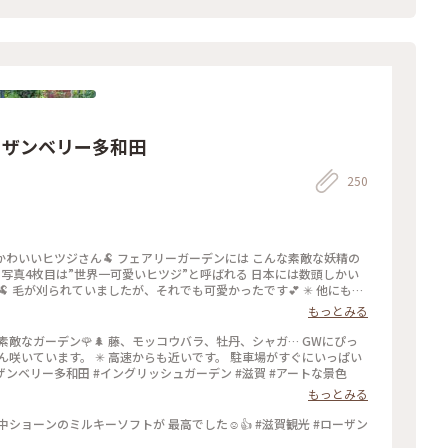
ーザンベリー多和田
250
かわいいヒツジさん🐏 フェアリーガーデンには こんな素敵な妖精の
︎ 写真4枚目は”世界一可愛いヒツジ”と呼ばれる 日本には数頭しかい
 毛が刈られていましたが、それでも可愛かったです💕 ✳︎ 他にも、
コやロンドンバスがあったり お菓子のエリアがあったり‥ 色々なス
もっとみる
ンベリー多和田 #滋賀 #アートな景色
敵なガーデン🌹🌲 藤、モッコウバラ、牡丹、シャガ… GWにぴっ
咲いています。 ✳︎ 高速からも近いです。 駐車場がすぐにいっぱい
ザンベリー多和田 #イングリッシュガーデン #滋賀 #アートな景色
もっとみる
キーソフトが 最高でした☺️‪👍 #滋賀観光 #ローザン