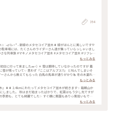
394
 ࣪ ˖🌿🦢✧° ˖ 新緑のメタセコイア並木🌲 緑がほんとに美しいです💚
の駐車場には、たくさんのライダーさん達が集っていらっしゃいまし
メタセコイア並木 #リフレ
新緑の季節 #ことりっぷ滋賀
もっとみる
の初日に行って来ました🚗💨 ＊ 雪は期待していなかったのですが 着
雪が残っていて✨ 思わず『ここはアルプス⁉️』 と叫んでしまいそ
ーザーさんから教えてもらった 白馬の馬車が通りがかり🎠 冬の木漏れ
 （行った事ないけど🤣） ＊ 今日は春を通り越して初夏のような
もっとみる
なのに まだ冬行かないでって思う気持ちも ありますね😅 メタセコイ
🌲🌲 2.4kmにわたってメタセコイア並木が続きます✨ 箱館山か
事にしました。 秋はまだ始まったばかりで、紅葉はもう少し先ですが
の季節も、とても綺麗でした✨ すぐ横に栗園もあり🌰栗拾いもでき
もたくさん売られていて 美味しそうな焼き栗を買って帰りました😊
もっとみる
え隊 #ことりっぷと一緒 #ことりっぷ #秋の