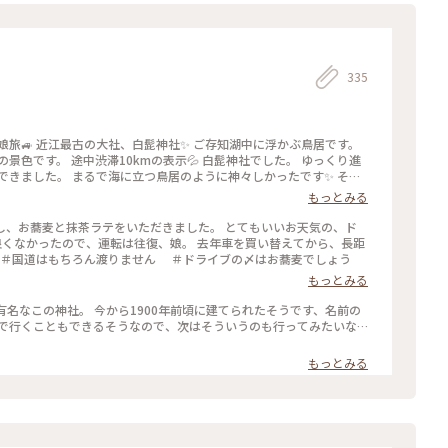
335
娘旅🚙 近江最古の大社、白髭神社✨ ご存知湖中に浮かぶ鳥居です。
景色です。 途中渋滞10kmの表示💦 白髭神社でした。 ゆっくり進
できました。 まるで海に立つ鳥居のように神々しかったです✨ その
手にずっと続く琵琶湖は海でした💙 途中海水浴場もあり、完全に海
もっとみる
の到着予定です。 琵琶
と メロディ音が聞こえてきました。 🚙♬.*ﾟ•*¨*•.¸¸♬︎♬.*ﾟ
し、お蕎麦と抹茶ラテをいただきました。 とてもいいお天気の、ド
残念ながら知らないメロディでした😆 橋を渡ると湖岸を走ってなん
良くなかったので、運転は往復、娘。 去年車を買い替えてから、長距
と安全運転で走ってくれた娘に感謝です ε-(´∀｀*) ・ ・ #私の
様。 ＃近江最古の大社 ＃国道はもちろん渡りません ＃ドライブの〆はお蕎麦でしょう
もっとみる
居 #琵琶湖大橋 #橋 #メロディロード #ことりっぷ滋賀 #ドライブ滋賀 #ドライブ #琵琶湖ドライブ #滋賀 #滋賀県
有名なこの神社。 今から1900年前頃に建てられたそうです、名前の
もっとみる