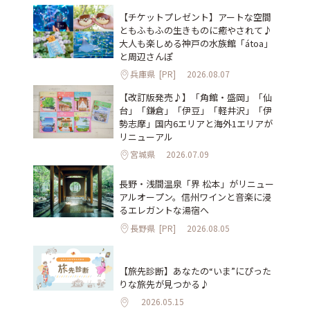
【チケットプレゼント】アートな空間
ともふもふの生きものに癒やされて♪
大人も楽しめる神戸の水族館「átoa」
と周辺さんぽ
兵庫県
[PR]
2026.08.07
【改訂版発売♪】「角館・盛岡」「仙
台」「鎌倉」「伊豆」「軽井沢」「伊
勢志摩」国内6エリアと海外1エリアが
リニューアル
宮城県
2026.07.09
長野・浅間温泉「界 松本」がリニュー
アルオープン。信州ワインと音楽に浸
るエレガントな湯宿へ
長野県
[PR]
2026.08.05
【旅先診断】あなたの“いま”にぴった
りな旅先が見つかる♪
2026.05.15