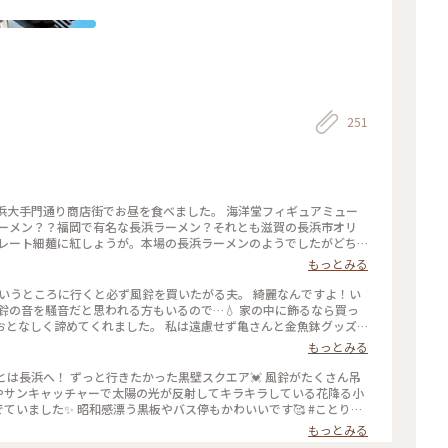
251
浜大手門通り商店街でお昼を食べました。 海洋堂フィギュアミュー
ラーメン？？福岡で有名な長浜ラーメン？それとも滋賀の長浜市オリ
トレート細麺に紅しょうが。本場の長浜ラーメンのようでしたがどち
が作られていて、スープもごくごく飲めるほどで美味しかったです😊
もっとみる
カレーパンを買いました。持ち帰り用の冷凍とその場で食べる用があり、5
ルなカレーパンとチーズ入り。 黒壁スクエアらしく、ブラックココ
こういうところに行くと必ず風鈴を買いたがる夫。 綺麗なんですよ！い
入っていて美味しかったです😍 #ことりっぷ旅2024 #
鈴の音を騒音だと思われる方もいるので…💧 家の中に飾るなら買っ
#ラーメン #近江牛CurryBread #カレーパン #近江牛 #長浜 #
おとなしく諦めてくれました。 私は遠慮せず亀さんと金魚鉢グッズ
☺️ 夏つながりで、香川でお土産に頂いた寳月堂さんの丸亀うちわせん
もっとみる
#長浜 #滋賀 #香川 #丸亀
とは長浜へ！ ずっと行きたかった黒壁スクエア💓 風鈴がたくさん吊
花やサンキャッチャーで太陽の光が反射してキラキラしている花降る小
いました✨ 昭和感漂う黒板やバス停もかわいいです🥰 #ことりっ
ラス館 #ガラスインスタレーション #花降る小径 #風鈴 #長浜 #滋賀
もっとみる