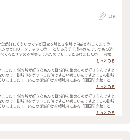
269
ンのカロリーをチャラに😊 、 とりあえず千成亭さんでいつもの近
食べてるとすずめ🐧が寄って来たのでちょっとあげました😊 、 彦根東
5日開幕です🎊 ちょっと見ていきましょう🙂 、 彦根城に着いた頃に
もっとみる
天守閣までの道のりにいろんな仕掛けがされてます😊 、 まず入り口が
り口です🚪✨ しかし入り口の両脇に櫓があり弓や鉄砲の的になります
印を買いました！ 僕お城が好きなもんで御城印を集めるのが好きなんですよ
の名の通り敵が来たら簡単に落とせる構造です😊 、 入り口まで行く階
ないので、御城印をゲットした時はすごい嬉しいんですよ！この御城
くなってます😊 、 天守には外から見えにくい矢狭間、鉄砲狭間が
くりしました！一応この御城印は彦根城内にある「開国記念館」とい
 彦根城に行く時は攻めるつもりで行くと楽しいですよ😊 、 そんなあ
日本100名城スタンプもここで押せます。 ちなみに中は撮影禁止で
もっとみる
した😂 、 はやく降りてかき氷食べたい🥹 、 祥福 たこ壱
か楽しかったですよ！中にレゴで作られた彦根城の模型があるんです
き氷🍧とたこ焼き🐙食べました☺️ 、 #あきらの近畿
通り過ぎてしまいました...まあ仕方ないですね。#滋賀 #城 #御城
印を買いました！ 僕お城が好きなもんで御城印を集めるのが好きなんですよ
ないので、御城印をゲットした時はすごい嬉しいんですよ！この御城
くりしました！一応この御城印は彦根城内にある「開国記念館」とい
日本100名城スタンプもここで押せます。 ちなみに中は撮影禁止で
もっとみる
か楽しかったですよ！中にレゴで作られた彦根城の模型があるんです
通り過ぎてしまいました...まあ仕方ないですね。#滋賀 #城 #御城