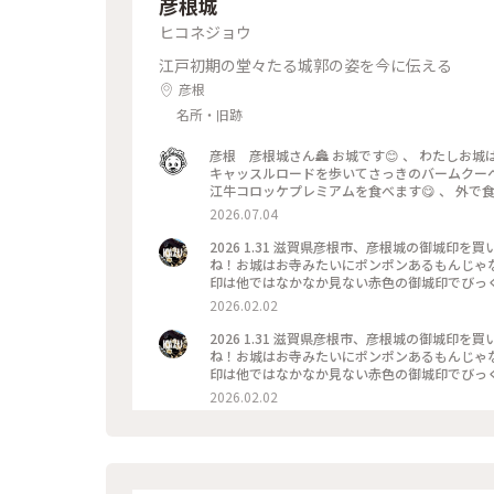
彦根城
ヒコネジョウ
江戸初期の堂々たる城郭の姿を今に伝える
彦根
名所・旧跡
彦根 彦根城さん🏯 お城です😊 、 わたしお城は全然詳しくないのですが国宝５城と３名城は何故か行ってます😊 、
キャッスルロードを歩いてさっきのバームクーヘ
江牛コロッケプレミアムを食べます😋 、 外で
高校の前を通ると練習してますね⚾️ 滋賀県は7月
2026.07.04
は最終入場時間が迫ってました🫨 、 彦根城は
石垣の上😳 ぐるっと回って橋を渡った先が入
2026 1.31 滋賀県彦根市、彦根城の御城
🫨 、 さらにこの橋は落とし橋と言われる そ
ね！お城はお寺みたいにポンポンあるもんじゃ
段の高さや踏面は不均等になって駆け上がりにく
印は他ではなかなか見ない赤色の御城印でびっ
あり何処から狙われてるのかわかりません🙃 、
う資料館で買うことができます。御城印以外にも
2026.02.02
きら🔰は暑さと体力の限界で中には入らず逃げ帰って来ま
すが、彦根に関する歴史や模型があってなかな
さんでか
が、撮影オッケーなことを知らずに写真を撮らずに
2026 1.31 滋賀県彦根市、彦根城の御城
印 #博物館 #資料館 #コレクション
ね！お城はお寺みたいにポンポンあるもんじゃ
印は他ではなかなか見ない赤色の御城印でびっ
う資料館で買うことができます。御城印以外にも
2026.02.02
すが、彦根に関する歴史や模型があってなかな
が、撮影オッケーなことを知らずに写真を撮らずに
印 #博物館 #資料館 #コレクション