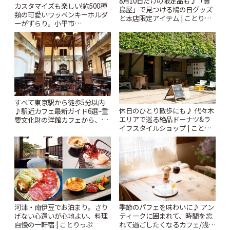
8月10日だけの限定品も♪「豊
カスタマイズも楽しい!約500種
島屋」で見つける鳩の日グッズ
類の可愛いワッペンキーホルダ
と本店限定アイテム | ことりっ
ーがずらり。小平市
ぷ
「Kimamaya T&K」 | ことりっ
ぷ
すべて東京駅から徒歩5分以内
休日のひとり散歩にも♪ 代々木
♪駅近カフェ最新ガイド6選~重
エリアで巡る絶品ドーナツ&ラ
要文化財の洋館カフェから、改
イフスタイルショップ | ことり
札すぐのレトロ喫茶まで~ | こと
っぷ
りっぷ
河津・南伊豆でお泊まり。さり
季節のパフェを味わいに♪ アン
げない心遣いが心地よい、料理
ティークに囲まれて、時間を忘
自慢の一軒宿 | ことりっぷ
れて過ごしたくなるカフェ/浅草