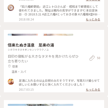
八幡 #滋賀
ぶヴォーリズ・ストリートの中心地。まちや倶楽部の目の前で
す。 #滋賀#近江八幡#滋賀の近代建築#レトロ#ヴォーリズ#旧
「旧八幡郵便局」 近江レトロさんぽ… 昭和まで郵便局として
八幡郵便局#古い郵便局#登録有形文化財#古い町並み#仲屋町
使われてきました。現在は館内の見学ができます📮 本日定休
通り#八幡伝統的建造物群保存地区#まちや倶楽部#ヴォーリズ
日…😓 2018.5.21 #近江八幡#とっておきの旅 #八幡堀#空#お
建築
すすめ#滋賀#夏色さがし#旧八幡郵便局
2018.08.24
もっとみる
信楽たぬき温泉 足楽の湯
シガラキタヌキオンセンソクラクノユ
目印の寝転がる大きなタヌキを見かけたらぜひ
50
立ち寄りたい
信楽
温泉・スパ
足湯に入れるのは土日祝のみだそうですが、写真だけ撮らせて
欲しいとお願いすると快く入れてくださいました！
2017.03.15
もっとみる