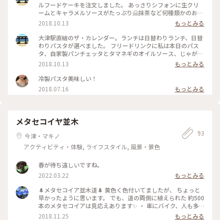
ルフードケーキを注文しました。 あっさりシフォンに生クリ
ームとキャラメルソースがたっぷり🤗抹茶など何種類かのお味
がありました
2018.10.13
もっとみる
大津駅直結のザ・カレンダー。ランチは日替わりランチ、日替
わりパスタが選べました。 フリードリンクに私は本日のパス
タ、自家製パンチェッタとタマネギのオイルソース、じゃがい
ものフリット添え。生パスタのランチもあります。かなりのボ
2018.10.13
もっとみる
リュームで、お店も満員です
冷製パスタ美味しい！
2018.07.16
もっとみる
メタセコイヤ並木
93
今津・マキノ
アクティビティ・体験, ライフスタイル, 風景・景色
春が待ち遠しいですね。
2022.03.22
もっとみる
🌲メタセコイア並木道🌲 黄色く色付いてましたが、 ちょっと
早かったように思います。 でも、道の両側に植えられた 約500
本のメタセコイアは見応えあります✨ ・ 車にバイク、人も多
かった〜😓
2018.11.25
もっとみる