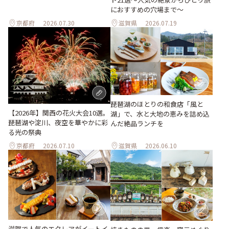
におすすめの穴場まで～
京都府
2026.07.30
滋賀県
2026.07.19
琵琶湖のほとりの和食店「風と
【2026年】関西の花火大会10選。
湖」で、水と大地の恵みを詰め込
琵琶湖や淀川、夜空を華やかに彩
んだ絶品ランチを
る光の祭典
京都府
2026.07.10
滋賀県
2026.06.10
滋賀で人気のエクレアがイートイ