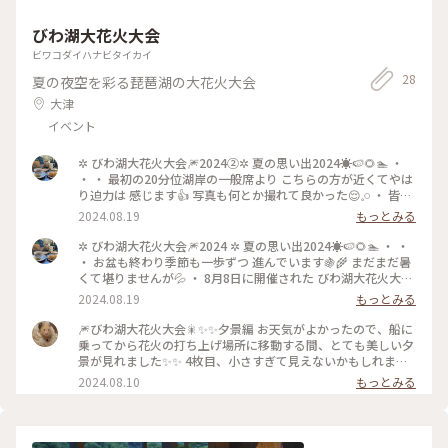
びわ湖大花火大会
ビワコダイハナビタイカイ
28
夏の夜空を彩る琵琶湖の大花火大会
大津
イベント
✲ びわ湖大花火大会🎆2024②✲ 夏の思い出2024☀️🍉🌻🏊 ・
・ ・ 最初の20分位湖岸の一般席より こちらの方が近くてやは
り迫力は 感じます👍 写真も何とか撮れて良かった😌𓈒𓏸 ・ 皆さ
んマナーが良い印象です✨️ どことは言いませんが綺麗けど あ
2024.08.19
もっとみる
んまり行きたくないです💦 ✼••┈┈┈┈┈••✼••┈┈┈┈┈••✼
#びわ湖大花火大会2024 #花火大会#打上げ花火 #fireworks#
✲ びわ湖大花火大会🎆2024 ✲ 夏の思い出2024☀️🍉🌻🏊 ・ ・
びわ湖#夏の思い出 #滋賀のええとこ#ことりっぷ滋賀 #ことり
・ お盆も終わり季節も一歩ずつ 進んでいます🍇🌾 まだまだ暑
っぷ旅2024
くて堪りませんが💦 ・ 8月8日に開催された びわ湖大花火大会
🎆 何年ぶりかに楽しみました😊 関西の花火大会の中でも 好き
2024.08.19
もっとみる
な花火です😘 ・ 高台から知り合いのご自宅より 見切れてて動
画の方が綺麗ですが…。 美しくて感動しました🥹💖
🎆びわ湖大花火大会🎇✨✨夕景編 お天気がよかったので、船に
✼••┈┈┈┈┈••✼••┈┈┈┈┈••✼ #びわ湖大花火大会2024 #
乗ってから花火の打ち上げ場所に移動する間、とても美しい夕
花火大会#打上げ花火 #fireworks#びわ湖#夏の思い出 #滋賀の
景が見れました✨✨ 4枚目、小さすぎて見えないかもしれませ
ええとこ#ことりっぷ滋賀 #ことりっぷ旅2024
んが、三日月もくっきり見えました🌙 #ことりっぷ旅2024 #透
2024.08.10
もっとみる
明の世界 #滋賀 #大津市 #びわ湖大花火大会 #夕景 #三日月も🌙