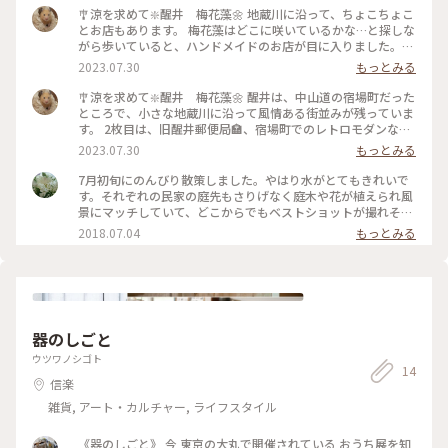
🎐涼を求めて❇️醒井 梅花藻🌼 地蔵川に沿って、ちょこちょこ
とお店もあります。 梅花藻はどこに咲いているかな…と探しな
がら歩いていると、ハンドメイドのお店が目に入りました。
気になって入ると、小さなスペースですが、所狭しとかわいい
2023.07.30
もっとみる
ハンドメイド雑貨が並んでいます💓 ついついまた欲しくなっ
て（笑）手編みのコースターをお持ち帰り🎁 帰りには醤油ソ
🎐涼を求めて❇️醒井 梅花藻🌼 醒井は、中山道の宿場町だった
フトを食べようと思っていたのですが、溶けちゃう！と皆さん
ところで、小さな地蔵川に沿って風情ある街並みが残っていま
急いで食べていらしたので、醤油プリン🍮にしました。なんか
す。 2枚目は、旧醒井郵便局🏣、宿場町でのレトロモダンな建
ゆっくり味わいもせずに一気に食べてしまい、レポートできず
築物として国の登録文化財にも指定されています。かわいく
2023.07.30
もっとみる
のごめんなさい🤣🙏 もちろんおいしかったです👍 #カメラ旅
て、来るたびに📸してしまいます。 #カメラ旅 #私のことりっ
#私のことりっぷ旅 #美しい町 #滋賀 #米原 #醒井 #梅花藻 #お
ぷ旅 #美しい町 #滋賀 #米原 #醒井 #梅花藻 #宿場町の面影✨
7月初旬にのんびり散策しました。やはり水がとてもきれいで
醤油プリンもいかがですか🍮
す。それぞれの民家の庭先もさりげなく庭木や花が植えられ風
景にマッチしていて、どこからでもベストショットが撮れそう
なところです。 梅花藻の開花には少し早い時期のようでした。
2018.07.04
もっとみる
器のしごと
ウツワノシゴト
14
信楽
雑貨, アート・カルチャー, ライフスタイル
《器のしごと》 今 東京の大丸で開催されている おうち展を知