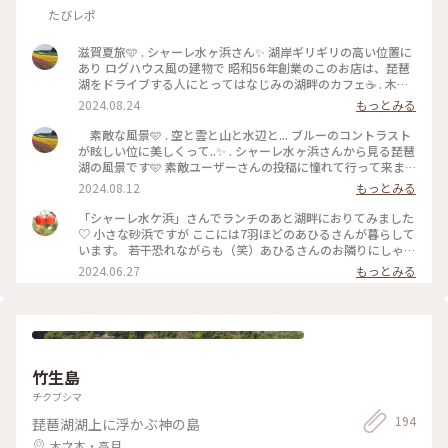
たびレポ
滋賀夏旅🩵 . シャーレ水ヶ浜さん✨ 湖岸ギリギリの高い位置に
あり ログハウス風の建物で 昭和56年創業のこのお店は、琵琶
湖をドライブする人にとってはなじみの湖畔のカフェ☕️ . 木を
ふんだんにつかわれた店内は 窓から景色が一望でき開放感と
2024.08.24
もっとみる
温かさ漂う心地の良い空間.. おすすめは天気のいい日のテラス
席です❣️ . 私達が到着した時は14時前でランチとティータイム
素敵な風景🩵 . 空と雲と山と水辺と... ブルーのコントラスト
の境目で 先に8組程待っておられてましたが、その辺の景色を
が眩しい位に美しくって..✨ . シャーレ水ヶ浜さんから見る琵琶
見ながらウロウロしていたら 30分も待たずに店内へ案内され
湖の風景です🩵 素敵ユーザーさんの投稿に憧れて行って来ま
ました. . 先に入り口で注文をしてから 席に着くシステムでし
した. . 琵琶湖の美しさにびっくり💓 . 滋賀夏旅スタートです.
2024.08.12
もっとみる
た. 外のテラス席は若いカップルや 女子で溢れていました. 夕
しばらくお付き合い下さいませ. #ことりっぷ旅2024 #透明の
日のテラス席もきっと素敵なんでしょうね💕 . 私達はテラス席
世界 #シャーレ水ヶ浜 #琵琶湖 #滋賀 #ことりっぷ滋賀 #夏旅
「シャーレ水ケ浜」さんでランチのあと湖畔におりてみました
が良く見える窓際の席が空いていたのでそちらへ. 私は蜜柑ケ
♡ 小さな砂浜ですが ここには7羽ほどのあひるさんが暮らして
ーキとレモンスカッシュを 主人はジンジャーエールを頼みま
います。 若干恐れながらも（笑）あひるさんのお隣りにしゃが
した. ランチのカレーやピラフ、ホットサンドも美味しそうで
んでみると ふふっ。。何を考えているのかな‥笑ってる♡ こ
2024.06.27
もっとみる
した. お値段もこんなに素敵な景色が見れるのに とっても良心
ちらまで自然とつられ笑顔に。 初めて見ましたが、卵もあち
的なお店でした❣️ 外の眩しい位にキラキラした景色を眺めなが
らこちらに産んであり 気をつけないと踏んでしまいそうです
ら、幸せなひとときを過ごせました. . 📷2024.8.11 #ことりっ
💦 母は100円で餌を買い、あひるさんに餌やり（笑） 長閑な
ぷ旅2024 #透明の世界 #滋賀 #ことりっぷ滋賀 #近江八幡 #シ
時間です。。 #水ケ浜 #シャーレ水ケ浜 #滋賀 #近江八幡 #滋賀
ャーレ水ヶ浜 #湖畔のカフェ #琵琶湖 #びわ湖 #テラス席がお
の魅力を伝え隊 #あひる #あひるに餌を奪われる母 #笑 #琵琶
すすめ #絶景 #ログハウス風
湖 #透明の世界
竹生島
チクブシマ
194
琵琶湖湖上に浮かぶ神の島
木之本・高月