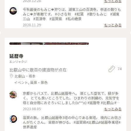
2020.12.28
もっとみる
要所に建つお寺からの眺めは圧巻でした。 信長に焼き討ちさ
れる前、ルイスフロイスによって 天空の楽園 と評されたこち
今秋最後のもみじ🍁狩りは、湖東三山の百済寺。参道の散りも
らのお寺。その評価を裏切らない景色でした。 庭園でまった
みじ🍁が素敵です。 #小さな秋 #紅葉 #散りもみじ #湖東
りしていたらやって来てくれた猫ちゃん🐈 人懐っこくて甘えた
三山 #百済寺 #滋賀県 #私の絶景
さんの可愛い猫でした！
2020.11.29
もっとみる
延暦寺
エンリャクジ
74
比叡山中に数百の建造物が点在
比叡山・坂本
イベント, 風景・景色
京都からバスで、比叡山延暦寺へ。 凛とした空気で、緑が多
く、 とても良いところでした。 ひまわりの刺繍の、元気守を
母と自分用におそろいにしました(o^^o) #延暦寺 #比叡山 #比
叡山延暦寺 #京都 #滋賀県 #滋賀 #カメラ旅 #私のことりっぷ旅
2023.08.05
もっとみる
#美しい町
滋賀の旅。 比叡山延暦寺3塔の中心である東塔。 境内にお坊さ
んがたくさん。 背筋が伸びる。 #滋賀県#比叡山#延暦寺東塔#
世界遺産