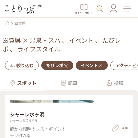
ガイド・マガジン
滋賀県
滋賀県
×
温泉・スパ
、
イベント
、
たびレ
ポ
、
ライフスタイル
絞り込む
たびレポ
イベント
アクティビ
スポット
記事
投稿
シャーレ水ヶ浜
シャーレミズガハマ
438
静かな湖畔のレストポイント
近江八幡