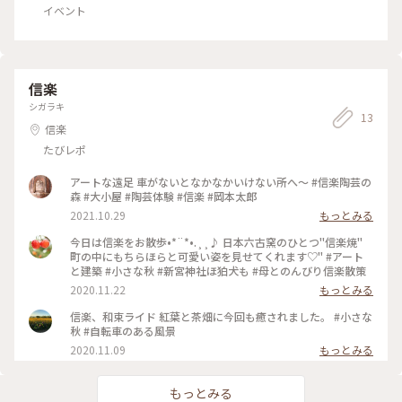
イベント
信楽
シガラキ
13
信楽
たびレポ
アートな遠足 車がないとなかなかいけない所へ～ #信楽陶芸の
森 #大小屋 #陶芸体験 #信楽 #岡本太郎
2021.10.29
もっとみる
今日は信楽をお散歩•*¨*•.¸¸♪ 日本六古窯のひとつ"信楽焼"
町の中にもちらほらと可愛い姿を見せてくれます♡" #アート
と建築 #小さな秋 #新宮神社ほ狛犬も #母とのんびり信楽散策
2020.11.22
もっとみる
信楽、和束ライド 紅葉と茶畑に今回も癒されました。 #小さな
秋 #自転車のある風景
2020.11.09
もっとみる
もっとみる