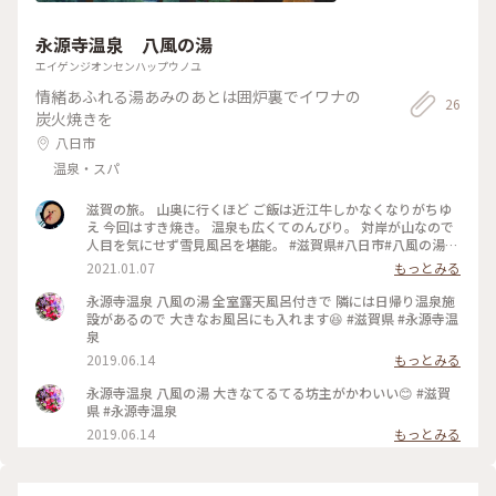
永源寺温泉 八風の湯
エイゲンジオンセンハップウノユ
情緒あふれる湯あみのあとは囲炉裏でイワナの
26
炭火焼きを
八日市
温泉・スパ
滋賀の旅。 山奥に行くほど ご飯は近江牛しかなくなりがちゆ
え 今回はすき焼き。 温泉も広くてのんびり。 対岸が山なので
人目を気にせず雪見風呂を堪能。 #滋賀県#八日市#八風の湯#
夜ご飯#近江牛すき焼き#温泉マイスター
2021.01.07
もっとみる
永源寺温泉 八風の湯 全室露天風呂付きで 隣には日帰り温泉施
設があるので 大きなお風呂にも入れます😆 #滋賀県 #永源寺温
泉
2019.06.14
もっとみる
永源寺温泉 八風の湯 大きなてるてる坊主がかわいい😊 #滋賀
県 #永源寺温泉
2019.06.14
もっとみる