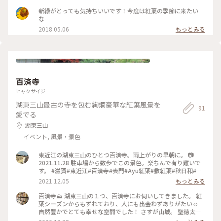
新緑がとっても気持ちいいです！今度は紅葉の季節に来たい
な…
2018.05.06
もっとみる
百済寺
ヒャクサイジ
湖東三山最古の寺を包む絢爛豪華な紅葉風景を
91
愛でる
湖東三山
イベント, 風景・景色
東近江の湖東三山のひとつ百済寺。雨上がりの早朝に。 📷
2021.11.28 駐車場から数歩でこの景色。楽ちんで有り難いで
す。 #滋賀#東近江#百済寺#表門#Ayu紅葉#敷紅葉#秋日和#私
のことりっぷ#湖東三山
2021.12.05
もっとみる
百済寺⛰ 湖東三山の１つ、百済寺にお伺いしてきました。 紅
葉シーズンからもずれており、人にも出会わずありがたい☺️
自然豊かでとても幸せな空間でした！ さすが山城。 聖徳太子
さまとも関わりの深いお寺。見晴らし台が途中にあり、交通の