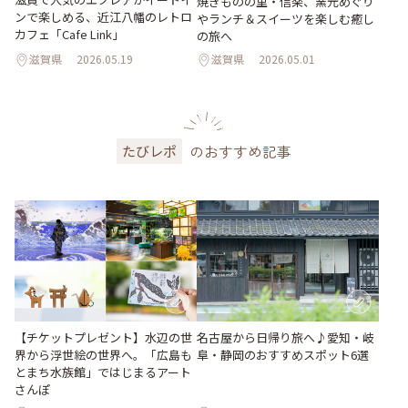
焼きものの里・信楽、窯元めぐり
ンで楽しめる、近江八幡のレトロ
やランチ＆スイーツを楽しむ癒し
カフェ「Cafe Link」
の旅へ
滋賀県
2026.05.19
滋賀県
2026.05.01
のおすすめ記事
たびレポ
【チケットプレゼント】水辺の世
名古屋から日帰り旅へ♪愛知・岐
界から浮世絵の世界へ。「広島も
阜・静岡のおすすめスポット6選
とまち水族館」ではじまるアート
さんぽ