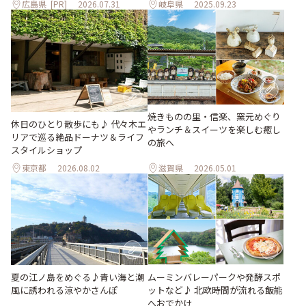
広島県
[PR]
2026.07.31
岐阜県
2025.09.23
焼きものの里・信楽、窯元めぐり
休日のひとり散歩にも♪ 代々木エ
やランチ＆スイーツを楽しむ癒し
リアで巡る絶品ドーナツ＆ライフ
の旅へ
スタイルショップ
東京都
2026.08.02
滋賀県
2026.05.01
夏の江ノ島をめぐる♪青い海と潮
ムーミンバレーパークや発酵スポ
風に誘われる涼やかさんぽ
ットなど♪ 北欧時間が流れる飯能
へおでかけ