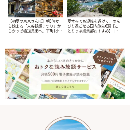
【初夏の東京さんぽ】朝5時か
夏休みでも混雑を避けて。のん
ら始まる「入谷朝顔まつり」か
びり過ごせる国内旅先6選【こ
らかっぱ橋道具街へ。下町1day
とりっぷ編集部おすすめ】 | こ
さんぽプラン | ことりっぷ
とりっぷ