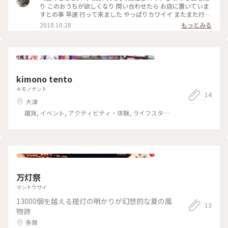
り このおうちが欲しくなり 問い合わせたら お店に置いていま
すとの事 早速 行って来ました やっぱりカワイイ またまた行っ
て来ました #器のしごと #信楽 #滋賀
2018.10.28
もっとみる
kimono tento
キモノテント
14
大津
雑貨, イベント, アクティビティ・体験, ライフスタイ
ル
万灯祭
マントウサイ
13000個を越える提灯の明かりが幻想的な夏の風
13
物詩
多賀