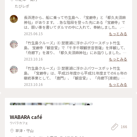
たびレポ
長浜港から、船に乗って竹生島へ . 「宝厳寺」と「都久夫須麻
神社」があります。 . 急な階段を登った先にある「宝厳寺」で
は、願い事を書いてダルマの中に入れて、奉納しました。 .
「都久夫須麻神社」では、かわらけに願いを書いて鳥居に向か
2025.06.15
もっとみる
って投げて、鳥居を通れば願い事が叶うのですが、私は残念な
事に鳥居から外れてしまいました😂
「竹生島クルーズ」④ 琵琶湖に浮かぶパワースポット竹生
島。 宝厳寺「観音堂」で「千手千眼観世音菩薩」を拝観して、
「舟廊下」を渡り、「都久夫須麻神社」にお詣りしました。本
殿は、豊臣秀吉が寄進した伏見桃山城の束力使殿を移転したも
2023.10.16
もっとみる
ので、国宝となっています。 琵琶湖に突き出した所に竜神拝所
が有り、かわらけ投げをしました。かわらけ(土器)に名前と願
「竹生島クルーズ」③ 琵琶湖に浮かぶパワースポット竹生
い事を書いて、湖面に突き出た宮崎鳥居へと投げ、鳥居をくぐ
島。 「宝厳寺」は、平成25年度から平成31年度までの6ヵ年の
れば、願い事が成就するというものです。 主人も私もトライ
継続事業として、「唐門」、「観音堂」、「舟廊下(渡廊)」の
しましたが、思った方向には全く飛ばす、大きくカーブしてし
檜皮屋根の全面葺き替え、彩色・漆塗りの塗り直し、及び飾り
2023.10.16
もっとみる
まいました。 でも、願い事は叶うと信じています。 帰りの船
金具の鍍金メッキ仕上げを主な内容とした修理保存事業を行
までは時間が有ったので、ゆっくりとクルーズ船乗り場に戻
い、令和2年3月に完成しました。 「唐門」は京都東山の豊国
り、琵琶湖を眺めて待ちました。 「竹生島」に別れを告げて、
廟の唐門または極楽門を移築したと伝わるもので、秀吉時代の
30分程景色を楽しみながら「長浜港」に戻りました。 #竹生島
大坂城の唯一の建物として注目されています。建物全体は黒漆
クルーズ#琵琶湖汽船#パワースポット#神様が棲む島#宝厳寺#
塗を主とし、飾金具や極彩色の彫刻などで飾った華麗な門で、
西国三十三所第30番札所#観音堂#舟廊下#都久夫須麻神社#竜
豪華絢爛な桃山時代の建築を代表する物です。 #竹生島クルー
WABARA café
神拝所#かわらけ投げ#秋さんぽ#私のことりっぷ旅
ズ#琵琶湖汽船#パワースポット#神様が棲む島#宝厳寺#西国三
十三所第30番札所#唐門#観音堂#舟廊下#秋さんぽ#私のことり
ワバラカフェ
166
っぷ旅
草津・守山