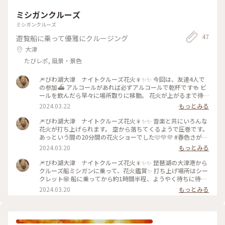
ミシガンクルーズ
ミシガンクルーズ
47
遊覧船に乗って優雅にクルージング
大津
たびレポ, 風景・景色
🎆びわ湖大津 ナイトクルーズ花火🎇✨✨ 今回は、友達4人で
の参加⛴️ アルコールがあれば必ずアルコールで乾杯です🍻 ビ
ールを飲んだら早々に場所取りに移動。 花火が上がるまで待
ち遠しかったですが、おしゃべりしながら湖岸を見ながら… 暗
2024.03.22
もっとみる
かったので、船がどこ辺りにいるのかよくわかりませんでした
が、美しい景色を見ることができました。 この日の日中は暖
🎆びわ湖大津 ナイトクルーズ花火🎇✨✨ 音楽と共にいろんな
かかったですが夜は湖の上ということもあり、それなりに寒か
花火が打ち上げられます。 空から落ちてくるようで圧巻です。
ったので、ジャンパーを着ていて正解でした。 次のクルーズ
あっという間の20分間の花火ショーでした🩷💚💜 #春色さがし
花火は5月の予定だそうです🗓️ ♪⋆｡:ﾟ #春色さがし #滋賀 #琵琶
#滋賀 #琵琶湖 #大津 #大津港 #ミシガン #びわ湖大津ナイトク
2024.03.20
もっとみる
湖 #大津 #大津港 #ミシガン #びわ湖大津ナイトクルーズ花火 #
ルーズ花火 #空から花火が降って来ました✨
湖上で乾杯🍻
🎆びわ湖大津 ナイトクルーズ花火🎇✨✨ 琵琶湖の大津港から
クルーズ船ミシガンに乗って、花火鑑賞✨ 打ち上げ場所はシー
クレット㊙️ 船に乗ってから約1時間半程、ようやく待ちに待っ
た花火が上がります。 邪魔するものが何もなく、湖面にも大き
2024.03.20
もっとみる
く映るのでもう大迫力🎆🎇✨ 色とりどりの花火が絶え間なく打
ち上がります🩷💛💚 #春色さがし #滋賀 #琵琶湖 #大津 #大津港
#ミシガン #びわ湖大津ナイトクルーズ花火 #湖面に映って大
迫力です✨