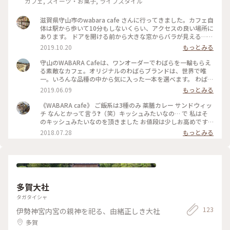
カフェ, スイーツ・お菓子, ライフスタイル
滋賀県守山市のwabara cafe さんに行ってきました。カフェ自
体は駅から歩いて10分もしないくらい、アクセスの良い場所に
あります。 ドアを開ける前から大きな窓からバラが見える…♡
開けるとバラがお出迎えしてくれました。 和バラ農家さんが
2019.10.20
もっとみる
経営されているようで、壁や床にもバラがたくさん。 好みの
バラエキスを選んでお水に香り付けできたり、バラウォータ
守山のWABARA Cafeは、ワンオーダーでわばらを一輪もらえ
ー？を混ぜた紅茶を飲めたりとご飯までバラ尽くし！！ 1人1
る素敵なカフェ。オリジナルのわばらブランドは、世界で唯
本好きなバラを選んでそれをお持ち帰りすることができ、楽し
一。いろんな品種の中から気に入った一本を選べます。 わばら
い気持ちをおうちまで持って帰ることができました。 #滋賀
農園 Rose Farm KEIJIの「まちかどフランス語 ばら園編」に参
2019.06.09
もっとみる
加した後、WABARA Cafeでオプションのランチ。 金魚すくい
ならぬ『わばらすくい』がありました。一回500円だったか
《WABARA cafe》 ご飯系は3種のみ 薬膳カレー サンドウィッ
な。 #ローズファームケイジ#わばら#わばらすくい
チ なんとかって言う❓（笑）キッシュみたいなの… で 私はそ
#RoseFarmKEIJI#WABARACafe#滋賀#守山#初夏の彩り#和ば
のキッシュみたいなのを頂きました お値段は少しお高めです
ら#WABARA
が すごく身体に良いものを頂いている感じがしました 駐車場
2018.07.28
もっとみる
も2時間無料券を頂けます(*≧∀≦*) #wabaracafe #滋賀 #滋
賀cafe #バラ
多賀大社
タガタイシャ
123
伊勢神宮内宮の親神を祀る、由緒正しき大社
多賀