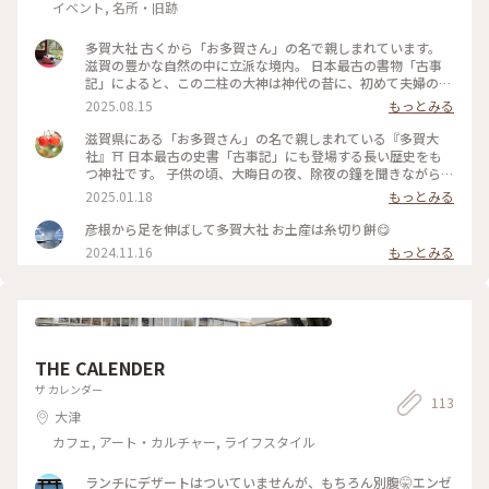
イベント, 名所・旧跡
多賀大社 古くから「お多賀さん」の名で親しまれています。
滋賀の豊かな自然の中に立派な境内。 日本最古の書物「古事
記」によると、この二柱の大神は神代の昔に、初めて夫婦の道
を始められ、日本の国土、続いて天照大神をはじめとする八百
2025.08.15
もっとみる
万（やおよろず）の神々をお産みになられました。 生命（い
のち）の親神様であることから、古く「延命長寿・縁結び・厄
滋賀県にある「お多賀さん」の名で親しまれている『多賀大
除け」の神様として信仰を集めてます。 何回か母が多賀大社で
社』⛩️ 日本最古の史書「古事記」にも登場する長い歴史をも
我が家分もご祈祷してもらい 今年も祈祷品を東京に送ってく
つ神社です。 子供の頃、大晦日の夜、除夜の鐘を聞きながら
れたので一度来てみたかったのです。
家族で初詣に来ていた神社でもあります。 今年は帰省をした
2025.01.18
もっとみる
ら、久しぶりにこちらへ来ようと決めてました😊 数日前に降
った雪が心配でしたが🚗 道路には雪がなく安心したのです
彦根から足を伸ばして多賀大社 お土産は糸切り餅😋
が‥ なんと神社に着いたとたんに雪が降り出し❄️（それも結構
2024.11.16
もっとみる
な雪😂） お詣りが終わると止むという不思議なお天気でした
（笑） 10分ほど並びやっと参拝🙏 冷えた体を温めたく母と姉
と3人で甘酒をいただきました🤍 体に沁み渡る温もりに、ホッ
と一息生き返りました☺️ #太閤橋も雪で渡れず #多賀大社 #お
多賀さん #滋賀 #滋賀の魅力を伝え隊 #ご利益めぐり #ぽかぽ
か
THE CALENDER
ザ カレンダー
113
大津
カフェ, アート・カルチャー, ライフスタイル
ランチにデザートはついていませんが、もちろん別腹🤫エンゼ