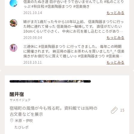
信楽のたぬき達 目が合いそうで合いませんでした #私のことり
っぷ #秋日和 #信楽陶器まつり #信楽焼き
2021.10.14
もっとみる
娘がまだ1歳だった今から10年以上前、 信楽陶器まつりに行っ
た時に連れて帰った 信楽焼の一輪挿しです。 直径がだいたい
10cmくらいで小さく、 中央にお花を差し込むところがあり、
お花がかわいくまとまります✨ いつも、生け花やフラワーアレ
2020.08.04
もっとみる
ンジメントで 使わなかったお花やグリーンを飾ることが多
く、 お花を全部大切に生かすことができ、 また場所を選ばず
三連休に #信楽陶器まつり に行ってきました。 毎年この時期
に置けるので、 とても気に入っています😊 また信楽陶器まつ
に開催されます。 納豆用の器とお茶わんを買いました^_^ 信楽
りに行きたいなぁ(*´-`)✨ #信楽焼 #信楽陶器まつり #陶器市 #
焼きがお値打ちに買えて嬉しい☺︎ #信楽陶器まつり #信楽焼き
わたしの旅 #陶器 #器 #花器 #一輪挿し #滋賀県 #旅 #旅行 #お
#滋賀県 #たぬき
2018.10.11
もっとみる
土産
醒井宿
サメガイジュク
宿場町の風情が今も残る町。資料館では当時の
15
古文書などを展示
米原・伊吹
たびレポ