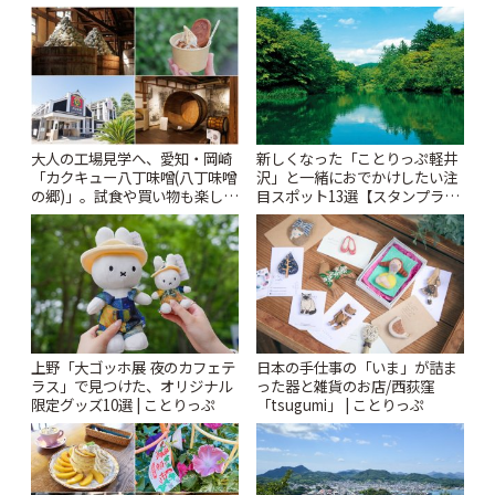
「annorum cafe」 | ことりっぷ
大人の工場見学へ、愛知・岡崎
新しくなった「ことりっぷ軽井
「カクキュー八丁味噌(八丁味噌
沢」と一緒におでかけしたい注
の郷)」。試食や買い物も楽しみ
目スポット13選【スタンプラリ
♪ | ことりっぷ
ー開催中】 | ことりっぷ
上野「大ゴッホ展 夜のカフェテ
日本の手仕事の「いま」が詰ま
ラス」で見つけた、オリジナル
った器と雑貨のお店/西荻窪
限定グッズ10選 | ことりっぷ
「tsugumi」 | ことりっぷ