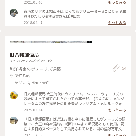
2021.01.06
もっとみる
東塔エリアの比叡山そば とってもボリューミー #ことりっぷ滋
賀 #わたしの街 #滋賀さんぽ #山菜
2018.04.17
もっとみる
旧八幡郵便局
キュウハチマンユウビンキョク
54
和洋折衷のヴォーリズ建築
近江八幡
たびレポ, 風景・景色
旧八幡郵便局 大正時代にウィリアム・メレル・ヴォーリズの
設計によって建てられたかつての郵便局。 (ちなみに、メンソ
レータムの近江兄弟社の創業者がウィリアム・メレル・ヴォー
リズです。) 一般公開されていて、この日は1階でイベントをし
2025.02.24
もっとみる
ていて見学できる状態ではなかったのですが、２階の旧電話交
換室跡は一人でゆっくり見ることが出来ました😊 5枚目はヴォ
『旧八幡郵便局』は近江八幡を中心に活躍したヴォーリズの建
ーリズ建築第一号のアンドリュース記念館。こちらは残念なが
築で、大正10年の建物。 昭和36年まで郵便局として使用。現
ら非公開でした。 #旧八幡郵便局 #アンドリュース記念館 #ウ
在は多目的スペースとして活用されている、国の登録有形文化
ィリアム･メレル･ヴォーリズ #ヴォーリズ建築 #名建築 #近江
財。 近江八幡の歴史的町並みと、ヴォーリズ建築12箇所を結
2021.12.13
もっとみる