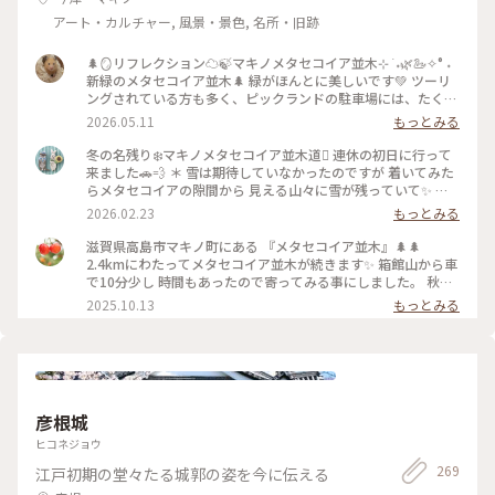
アート・カルチャー, 風景・景色, 名所・旧跡
🌲🪞リフレクション☁️🍃マキノメタセコイア並木⊹ ࣪ ˖🌿🦢✧° ˖
新緑のメタセコイア並木🌲 緑がほんとに美しいです💚 ツーリ
ングされている方も多く、ピックランドの駐車場には、たくさ
んのライダーさん達が集っていらっしゃいました🏍️ 4枚目、田
2026.05.11
もっとみる
植えが始まっていました。 #ちいさな列車旅 #マキノメタセコ
イア並木 #メタセコイア並木 #リフレクション #滋賀観光 #滋
冬の名残り❄️マキノメタセコイア並木道🪾 連休の初日に行って
賀旅 #高島市 #水面 #新緑の季節 #ことりっぷ滋賀
来ました🚗💨 ＊ 雪は期待していなかったのですが 着いてみた
らメタセコイアの隙間から 見える山々に雪が残っていて✨ 思
わず『ここはアルプス⁉️』 と叫んでしまいそうでした🗻 ＊ 並
2026.02.23
もっとみる
木道を眺めていたら 素敵ユーザーさんから教えてもらった 白
馬の馬車が通りがかり🎠 冬の木漏れ日の中を進んで行く姿は
滋賀県高島市マキノ町にある 『メタセコイア並木』🌲🌲
今度はモンゴルでした😆 （行った事ないけど🤣） ＊ 今日は春
2.4kmにわたってメタセコイア並木が続きます✨ 箱館山から車
を通り越して初夏のような 陽気でしたね☀️ 暖かくなるのを待
で10分少し 時間もあったので寄ってみる事にしました。 秋は
っていたはずなのに まだ冬行かないでって思う気持ちも あり
まだ始まったばかりで、紅葉はもう少し先ですが 光が差し込
2025.10.13
もっとみる
ますね😅 メタセコイア並木の投稿続きます･.｡*･.｡ #滋賀ことり
み、グリーンのトンネルは色濃く この季節も、とても綺麗で
っぷ #メタセコイア並木 #マキノメタセコイア並木 #メタセ
した✨ すぐ横に栗園もあり🌰栗拾いもできるそうです。 マキ
コイア #メタセコイヤ #はなまっぷ #白馬 #開運旅
ノピクニックランドでは、栗もたくさん売られていて 美味し
そうな焼き栗を買って帰りました😊 #メタセコイア #マキノピ
クニックランド #滋賀 #高島 #滋賀の魅力を伝え隊 #ことりっ
ぷと一緒 #ことりっぷ #秋の装い
彦根城
ヒコネジョウ
269
江戸初期の堂々たる城郭の姿を今に伝える