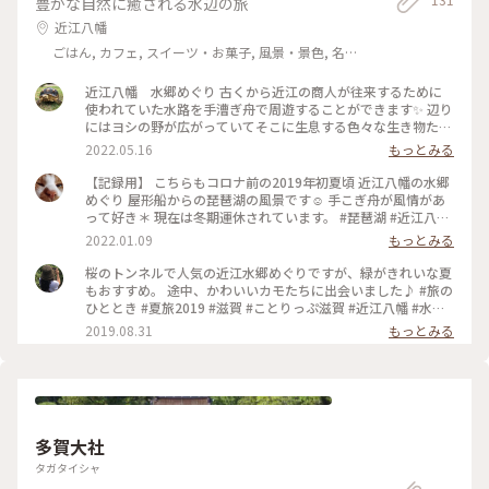
豊かな自然に癒される水辺の旅
#八幡堀 #八幡堀めぐり #近江牛 #千成亭 #牛丼 #赤こんにゃく
近江八幡
ごはん, カフェ, スイーツ・お菓子, 風景・景色, 名
所・旧跡
近江八幡 水郷めぐり 古くから近江の商人が往来するために
使われていた水路を手漕ぎ舟で周遊することができます✨ 辺り
にはヨシの野が広がっていてそこに生息する色々な生き物たち
も見ることができます😊 ゆっくりと舟に揺られながら、漕ぎ
2022.05.16
もっとみる
手の方のお話も面白く、のんびりとした時間を過ごすには最適
です！ #滋賀県 #びわ湖 #川
【記録用】 こちらもコロナ前の2019年初夏頃 近江八幡の水郷
めぐり 屋形船からの琵琶湖の風景です☺️ 手こぎ舟が風情があ
って好き＊ 現在は冬期運休されています。 #琵琶湖 #近江八幡
#観光 #水郷めぐり
2022.01.09
もっとみる
桜のトンネルで人気の近江水郷めぐりですが、緑がきれいな夏
もおすすめ。 途中、かわいいカモたちに出会いました♪ #旅の
ひととき #夏旅2019 #滋賀 #ことりっぷ滋賀 #近江八幡 #水郷
めぐり #川下り #舟下り #絶景
2019.08.31
もっとみる
多賀大社
タガタイシャ