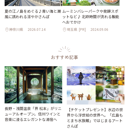
夏の江ノ島をめぐる♪青い海と潮
ムーミンバレーパークや発酵スポ
風に誘われる涼やかさんぽ
ットなど♪ 北欧時間が流れる飯能
へおでかけ
神奈川県
2026.07.14
埼玉県
[PR]
2024.09.06
おすすめ記事
長野・浅間温泉「界 松本」がリニ
【チケットプレゼント】水辺の世
ューアルオープン。信州ワインと
界から浮世絵の世界へ。「広島も
音楽に浸るエレガントな湯宿へ
とまち水族館」ではじまるアート
さんぽ