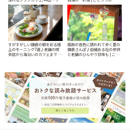
ンクリスティ」 | ことりっぷ
風鈴の音色に誘われて歩く夏の
すがすがしい鎌倉の朝を彩る極
鎌倉さんぽ♪由緒ある社の参拝
上のモーニング7選♪老舗の喫
と老舗のひんやり甘味も | こと
茶店から海沿いのカフェまで |
りっぷ
ことりっぷ