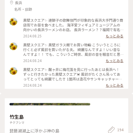
長浜
名所・旧跡
黒壁スクエア✨ 連獅子の歌舞伎門が印象的な長浜大手門通り商
店街でお昼を食べました。 海洋堂フィギュアミュージアムの
向かいの長浜ラーメンのお店。 長浜ラーメン？？福岡で有名
な長浜ラーメン？それとも滋賀の長浜市オリジナルのラーメ
2024.08.25
もっとみる
ン？ あっさりとんこつ味のストレート細麺に紅しょうが。本
場の長浜ラーメンのようでしたがどちらかは分かりません💦
黒壁スクエア✨ 黒壁ガラス館でお買い物🛍 こういうところに
気さくなお母さんたちが作られていて、スープもごくごく飲め
行くと必ず風鈴を買いたがる夫。 綺麗なんですよ！いい音な
るほどで美味しかったです😊 食べ歩き用に、近江牛
んですよ！！ でも、こういうご時世、風鈴の音を騒音だと思
CurryBreadさんでカレーパンを買いました。持ち帰り用の冷
われる方もいるので…💧 家の中に飾るなら買ってもいいよ、と
2024.08.24
もっとみる
凍とその場で食べる用があり、5分ほど待って温めたものを頂
言うと、それならいらない🥲とおとなしく諦めてくれました。
きました。 ノーマルなカレーパンとチーズ入り。 黒壁スクエ
私は遠慮せず亀さんと金魚鉢グッズを買いました🥰 見ている
黒壁スクエア✨ 醒ヶ井に梅花藻を見に行ったあとは長浜へ！
アらしく、ブラックココアを練りこんだ真っ黒でスパイシーな
だけでも涼し気です☺️ 夏つながりで、香川でお土産に頂いた
ずっと行きたかった黒壁スクエア💓 風鈴がたくさん吊ってあ
ルーにゴロゴロ近江牛が入っていて美味しかったです😍 #こと
寳月堂さんの丸亀うちわせんべいと愛用している丸亀うちわと
ってとっても綺麗でした🎐 1箇所は造花やサンキャッチャーで
りっぷ旅2024 #黒壁スクエア #長浜大手門通り商店街 #長浜ラ
一緒に💙 #ことりっぷ旅2024 #透明の世界 #黒壁スクエア #黒
太陽の光が反射してキラキラしている花降る小径🌸 もう1箇所
2024.08.24
もっとみる
ーメン #ラーメン #近江牛CurryBread #カレーパン #近江牛 #
壁ガラス館 #ガラス細工 #寳月堂 #丸亀うちわせんべい #丸亀
は虹色の風鈴がきれいな音を奏でていました✨ 昭和感漂う黒板
長浜 #滋賀
うちわ #長浜 #滋賀 #香川 #丸亀
やバス停もかわいいです🥰 #ことりっぷ旅2024 #透明の世界 #
黒壁スクエア #黒壁ガラス館 #ガラスインスタレーション #花
降る小径 #風鈴 #長浜 #滋賀
竹生島
チクブシマ
194
琵琶湖湖上に浮かぶ神の島