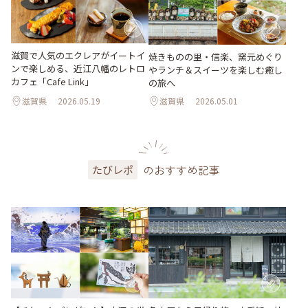
滋賀で人気のエクレアがイートイ
焼きものの里・信楽、窯元めぐり
ンで楽しめる、近江八幡のレトロ
やランチ＆スイーツを楽しむ癒し
カフェ「Cafe Link」
の旅へ
滋賀県
2026.05.19
滋賀県
2026.05.01
のおすすめ記事
たびレポ