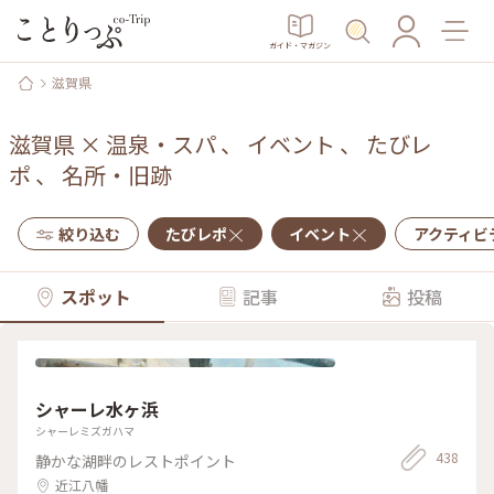
ガイド・マガジン
滋賀県
滋賀県
×
温泉・スパ
、
イベント
、
たびレ
ポ
、
名所・旧跡
絞り込む
たびレポ
イベント
アクティビ
スポット
記事
投稿
シャーレ水ヶ浜
シャーレミズガハマ
438
静かな湖畔のレストポイント
近江八幡