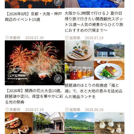
大阪から2時間で行ける♪ 夏の日
【2026年8月】京都・大阪・神戸
帰り旅で行きたい関西観光スポッ
周辺のイベント15選
ト21選～人気の絶景からひとり旅
におすすめの穴場まで～
京都府
2026.07.30
滋賀県
2026.07.19
琵琶湖のほとりの和食店「風と
【2026年】関西の花火大会10選。
湖」で、水と大地の恵みを詰め込
琵琶湖や淀川、夜空を華やかに彩
んだ絶品ランチを
る光の祭典
京都府
2026.07.10
滋賀県
2026.06.10