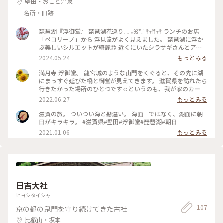
堅田・おごと温泉
名所・旧跡
琵琶湖『浮御堂』 琵琶湖花巡り𓂃𓂂ꕤ*.ﾟ𖤣𖥧𖥣𖡡𖥧𖤣 ランチのお店
「ペコリーノ」から 浮見堂がよく見えました。 琵琶湖に浮か
ぶ美しいシルエットが綺麗😍 近くにいたシラサギさんとアオ
サギ？さん 湖の上を優雅に飛んで行きました。 ・ ・ #春色さ
2024.05.24
もっとみる
がし #琵琶湖花巡り #浮御堂 #琵琶湖 #野鳥 #シラサギ #アオサ
ギ #滋賀 #滋賀県 #ドライブ滋賀 #ことりっぷ滋賀 #ことりっぷ
満月寺 浮御堂。 龍宮城のような山門をくぐると、その先に湖
滋賀を巡る母娘旅 #母娘旅 #透明の世界
にまっすぐ延びた橋と御堂が見えてきます。 滋賀県を訪れたら
行きたかった場所のひとつです☺️というのも、我が家のカーナ
ビで「滋賀県に入りました」の音声と同時に表示される名所の
2022.06.27
もっとみる
イラストがこの浮御堂✨ 聖地を訪れた感覚です😊 行ってか
ら、近江八景のひとつ「堅田の落雁」だったり多くの歌人が歌
滋賀の旅。 ついつい海と勘違い。 海面…ではなく、湖面に朝
を詠んだ場所だと知りました💦 渡り鳥が湖上に降りる風景を
日がキラキラ。 #滋賀県#堅田#浮御堂#琵琶湖#朝日
思い浮かべながら訪れているとまた違った感じ方ができたのか
2021.01.06
もっとみる
もしれませんね💧 #アートみたいな景色 #Myことりっぷ #浮御
堂 #満月寺 #近江八景 #堅田の落雁 #琵琶湖
日吉大社
ヒヨシタイシャ
107
京の都の鬼門を守り続けてきた古社
比叡山・坂本