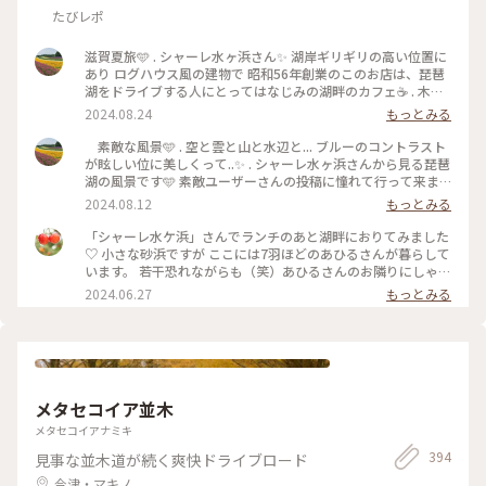
たびレポ
滋賀夏旅🩵 . シャーレ水ヶ浜さん✨ 湖岸ギリギリの高い位置に
あり ログハウス風の建物で 昭和56年創業のこのお店は、琵琶
湖をドライブする人にとってはなじみの湖畔のカフェ☕️ . 木を
ふんだんにつかわれた店内は 窓から景色が一望でき開放感と
2024.08.24
もっとみる
温かさ漂う心地の良い空間.. おすすめは天気のいい日のテラス
席です❣️ . 私達が到着した時は14時前でランチとティータイム
素敵な風景🩵 . 空と雲と山と水辺と... ブルーのコントラスト
の境目で 先に8組程待っておられてましたが、その辺の景色を
が眩しい位に美しくって..✨ . シャーレ水ヶ浜さんから見る琵琶
見ながらウロウロしていたら 30分も待たずに店内へ案内され
湖の風景です🩵 素敵ユーザーさんの投稿に憧れて行って来ま
ました. . 先に入り口で注文をしてから 席に着くシステムでし
した. . 琵琶湖の美しさにびっくり💓 . 滋賀夏旅スタートです.
2024.08.12
もっとみる
た. 外のテラス席は若いカップルや 女子で溢れていました. 夕
しばらくお付き合い下さいませ. #ことりっぷ旅2024 #透明の
日のテラス席もきっと素敵なんでしょうね💕 . 私達はテラス席
世界 #シャーレ水ヶ浜 #琵琶湖 #滋賀 #ことりっぷ滋賀 #夏旅
「シャーレ水ケ浜」さんでランチのあと湖畔におりてみました
が良く見える窓際の席が空いていたのでそちらへ. 私は蜜柑ケ
♡ 小さな砂浜ですが ここには7羽ほどのあひるさんが暮らして
ーキとレモンスカッシュを 主人はジンジャーエールを頼みま
います。 若干恐れながらも（笑）あひるさんのお隣りにしゃが
した. ランチのカレーやピラフ、ホットサンドも美味しそうで
んでみると ふふっ。。何を考えているのかな‥笑ってる♡ こ
2024.06.27
もっとみる
した. お値段もこんなに素敵な景色が見れるのに とっても良心
ちらまで自然とつられ笑顔に。 初めて見ましたが、卵もあち
的なお店でした❣️ 外の眩しい位にキラキラした景色を眺めなが
らこちらに産んであり 気をつけないと踏んでしまいそうです
ら、幸せなひとときを過ごせました. . 📷2024.8.11 #ことりっ
💦 母は100円で餌を買い、あひるさんに餌やり（笑） 長閑な
ぷ旅2024 #透明の世界 #滋賀 #ことりっぷ滋賀 #近江八幡 #シ
時間です。。 #水ケ浜 #シャーレ水ケ浜 #滋賀 #近江八幡 #滋賀
ャーレ水ヶ浜 #湖畔のカフェ #琵琶湖 #びわ湖 #テラス席がお
の魅力を伝え隊 #あひる #あひるに餌を奪われる母 #笑 #琵琶
すすめ #絶景 #ログハウス風
湖 #透明の世界
メタセコイア並木
メタセコイアナミキ
394
見事な並木道が続く爽快ドライブロード
今津・マキノ