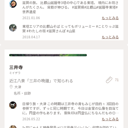
滋賀の旅。 比叡山延暦寺3塔の中心である東塔。 境内にお坊さ
んがたくさん。 背筋が伸びる。 #滋賀県#比叡山#延暦寺東塔#
世界遺産
2021.01.06
もっとみる
東塔エリアの比叡山そば とってもボリューミー #ことりっぷ滋
賀 #わたしの街 #滋賀さんぽ #山菜
2018.04.17
もっとみる
三井寺
ミイデラ
71
近江八景「三井の晩鐘」で知られる
大津
名所・旧跡
日帰り旅・大津 この時期は三井寺の青もみじが目的🚶 3回目の
参拝ですが、ずっと同じ時期です。 今日は金堂の仏像を目当て
に。円空の作もあります。 御朱印は円空仏にちなんだもの😊
今やっている大河ドラマ「豊臣兄弟！」にちなみ 企画展もあ
2026.05.22
もっとみる
りました。 今に伝わる金堂は、寧々様が再建されたとのこ
と。 ゆっくり見ていると三井の晩鐘が聞こえます。 #日帰り旅
🐾⛩️にゃんと猫寺発見🌿🐱三井寺🐰໒꒱⋆⁺ 🐾 ͗ ͗˒˒ 何度か訪れてい