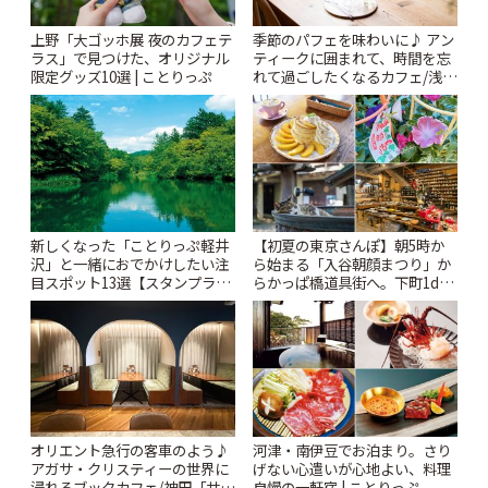
上野「大ゴッホ展 夜のカフェテ
季節のパフェを味わいに♪ アン
ラス」で見つけた、オリジナル
ティークに囲まれて、時間を忘
限定グッズ10選 | ことりっぷ
れて過ごしたくなるカフェ/浅草
「annorum cafe」 | ことりっぷ
新しくなった「ことりっぷ軽井
【初夏の東京さんぽ】朝5時か
沢」と一緒におでかけしたい注
ら始まる「入谷朝顔まつり」か
目スポット13選【スタンプラリ
らかっぱ橋道具街へ。下町1day
ー開催中】 | ことりっぷ
さんぽプラン | ことりっぷ
オリエント急行の客車のよう♪
河津・南伊豆でお泊まり。さり
アガサ・クリスティーの世界に
げない心遣いが心地よい、料理
浸れるブックカフェ/神田「サロ
自慢の一軒宿 | ことりっぷ