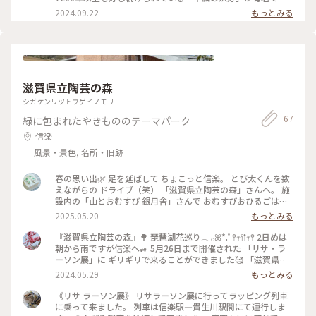
一周しておまいします。 写真を撮り忘れたのですが、お隣には
す。 2500年前のお釈迦様の教えを表現したお堂で、仏様は通
2024.09.22
もっとみる
無料休憩所「一隅会館」が有って、白色や青色のたくさんの折
常高い位置にあって見上げるのが一般的ですが、ここでは参拝
り鶴が入ったモニュメントが置かれていました。 これは毎年8
者がお参りする床の高さと仏様が祀られている床の高さが同じ
月4日に延暦寺で開催される世界宗教サミット「世界平和祈り
になっています。 2016年より約10年かけて「根本中堂の大改
の集い」の際、黙とうをささげた後、広島の平和記念公園に届
修」が行われていますが、拝観する事は出来ます。 根本中堂中
けられるそうです。 世界平和への祈りが届くと良いですね。 #
庭に修学ステージが有り、根本中堂の屋根の高さまで登って改
世界遺産 比叡山延暦寺へ#延暦寺#東塔##法華総持院東塔#阿弥
修の様子を見られます。 家内安全・身体健全のお札とお守りを
滋賀県立陶芸の森
陀堂 #戒壇院#大黒堂#萬拝堂#世界平和祈りの集い#私のことり
頂いて来ました。お守りの色は選べるので、虹色を頂きまし
っぷ旅#ことりっぷ旅2024
た。 #世界遺産 比叡山延暦寺へ#延暦寺#東塔#根本中堂#不滅
シガケンリツトウゲイノモリ
の法灯#根本中堂の大改修#修学ステージ#虹色お守り#私のこ
67
緑に包まれたやきもののテーマパーク
とりっぷ旅#ことりっぷ旅2024
信楽
風景・景色, 名所・旧跡
春の思い出🌿 足を延ばして ちょこっと信楽。 とび太くんを数
えながらの ドライブ（笑） 「滋賀県立陶芸の森」さんへ。 施
設内の「山とおむすび 銀月舎」さんで おむすびおひるごは
ん、角煮味噌汁定食を。 （おむすびふたつ選べます。） 腹ご
2025.05.20
もっとみる
しらえが終わったら 嬉し楽しい器探し。 信楽焼といえば、、
のたぬきｻﾝ。 こちらでも 親子たぬきｻﾝのお出迎え。 わ、なか
『滋賀県立陶芸の森』🌳 琵琶湖花巡り𓂃𓂂ꕤ*.ﾟ𖤣𖥧𖥣𖡡𖥧𖤣 2日めは
なかのインパクト！ お顔をじっくり見たのは 初めてかも。 駐
朝から雨ですが信楽へ🚙 5月26日まで開催された 「リサ・ラ
車場の輪止めは 大好きダックス（我が家の家族でした） かわ
ーソン展」に ギリギリで来ることができました🥰 「滋賀県立
いい〜、けど 輪止め？（泣笑） 複雑な気持ちで、頭を撫でま
陶芸の森」は 信楽の山の中にある やきものをテーマにした文
2024.05.29
もっとみる
した。 信楽にはたくさんの窯元、、 中には 巨大なたぬきもい
化公園で 様々な施設があります。 企画展の行われるミュージ
て びっくりでした。 #春の思い出#ほんのり春#信楽#滋賀県立
アム 「陶芸館」は山頂にあり 緑に囲まれた美しい景観です🌿
《リサ ラーソン展》 リサラーソン展に行ってラッピング列車
陶芸の森#山とおむすび銀月舎#たぬき大アップ笑#アートな景
「リサ・ラーソン展」は リサが大学で陶芸を始めたころから
に乗って来ました。 列車は信楽駅―貴生川駅間にて運行しま
色 #ちょこっと滋賀
これまでの代表的な作品250点と 創造の歴史が詰まった 素晴