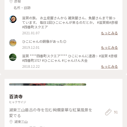
彦根
名所・旧跡
滋賀の旅。 お土産屋さんから 雑貨屋さん、魚屋さんまで揃っ
ています。 毎日1回ひこにゃんが来るのだとか。 #滋賀県#彦根
#四番町スクエア
2021.01.07
もっとみる
ひこにゃんの銅像があった😊
2019.12.01
もっとみる
滋賀 ****四番町スクエア**** ひこにゃんに遭遇✨ #滋賀 #彦根
#四番町ｽｸｴｱ #ひこにゃん #じゃんけん大会
2018.12.22
もっとみる
百済寺
ヒャクサイジ
湖東三山最古の寺を包む絢爛豪華な紅葉風景を
91
愛でる
湖東三山