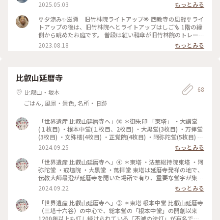
あります。 写真を撮るのに熱中していた海外の方も多かったで
2025.05.03
もっとみる
す📷 #ことりっぷ #秋の装い #日帰り旅 #庭園 #紅葉 #リフレク
ション
🎐夕涼み✨滋賀 旧竹林院ライトアップ🌟 西教寺の風鈴🎐ライ
トアップの後は、旧竹林院へとライトアップはしご🪜 1階の縁
側から眺めたお庭です。 普段は紅い和傘が旧竹林院のトレード
マークですが、この日は直前に雨が降ったので、傘は取り込ま
2023.08.18
もっとみる
れてしまったとのことです。 音楽とともに美しいグラデーショ
ンのライトアップを堪能しました♪¨̮⑅*⋆｡˚✩.*･ﾟ ライトアップ
の世界もどんどん進化しているみたいです💖💚💜 #カメラ旅 #
私のことりっぷ旅 #美しい町 #滋賀 #大津 #比叡山坂本 #旧竹林
比叡山延暦寺
院 #テーブルリフレクション #ライトアップ #進化するライト
68
アップ✨💖
比叡山・坂本
ごはん, 風景・景色, 名所・旧跡
「世界遺産 比叡山延暦寺へ」⑩ ＊御朱印 「東塔」 ・大講堂
(１枚目) ・根本中堂(１枚目、2枚目) ・大黒堂(3枚目) ・万拝堂
(3枚目) ・文殊楼(4枚目) ・正覚院(4枚目) ・阿弥陀堂(5枚目) ・
法華総持院東塔(5枚目) 「西堂」、「横川」で頂いた御朱印は
2024.09.25
もっとみる
それぞれ前投稿で紹介しました。 #世界遺産 比叡山延暦寺へ#
延暦寺#御朱印#東塔#秋の彩り#クラシカルな街#私のことりっ
「世界遺産 比叡山延暦寺へ」④ ＊東塔 ・法華総持院東塔 ・阿
ぷ旅
弥陀堂 ・戒壇院 ・大黒堂 ・萬拝堂 東塔は延暦寺発祥の地で、
伝教大師最澄が延暦寺を開いた場所で有り、重要な堂宇が集ま
っています。 「萬拝堂」は、平成になってから建てられた新し
2024.09.22
もっとみる
いお堂で、日本全国の神社仏閣の諸仏諸菩薩諸天善神を勧請
し、合わせて世界に遍満する神々をも共に迎えて奉安して、日
「世界遺産 比叡山延暦寺へ」③ ＊東塔 根本中堂 比叡山延暦寺
夜平和と人類の平安を祈願しています。煌びやかな千手観音菩
（三塔十六谷）の中心で、総本堂の「根本中堂」の開創以来
薩が祀られていて、１０８個有る大きな数珠の玉を回しながら
1200年以上も灯し続けられている「不滅の法灯」が有名で