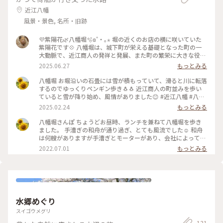
近江八幡
風景・景色, 名所・旧跡
💜紫陽花🌿八幡堀🫧ɞ˚‧｡⋆ 堀の近くのお店の横に咲いていた
紫陽花です💠 八幡堀は、城下町が栄える基礎となった町の一
大動脈で、近江商人の発祥と発展、また町の繁栄に大きな役割
を果たし賑わいを見せました。 戦後の八幡堀はドブ川となっ
2025.06.27
もっとみる
てしまい、埋め立ての危機もありましたが、地元の方たちの運
動により当時の美しさが蘇ったそうです。 美しい景観が楽しめ
八幡堀 お堀沿いの石畳には雪が積もっていて、滑ると川に転落
るのも、こういった多くの方のご尽力によるものだというこ
するのでゆっくりペンギン歩き🐧🐧 近江商人の町並みを歩い
と、本当にありがたいです😊 #ゆるり夏時間 #滋賀 #近江八幡
ていると雪が降り始め、風情がありました😊 #近江八幡 #八幡
市 #八幡堀 #花菖蒲 #紫陽花 #和舟 #八幡堀めぐり
堀 #近江商人の町並み #雪景色 #滋賀
2025.02.24
もっとみる
八幡堀さんぽ ちょうどお昼時、ランチを兼ねて八幡堀を歩き
ました。 手漕ぎの和舟が通り過ぎ、とても風流でした☺️ 和舟
は何艘がありますが手漕ぎとモーターがあり、会社によって違
うのかな？どちらか確認してから申し込んだ方が良さそうです
2022.07.01
もっとみる
😁 お昼ご飯には近江牛専門店の千成亭さんへ。 1階はコロッケ
や和牛の握りや精肉を販売していて2階がお食事できるように
なっています。2階で牛丼を頂きました。たっぷりの近江牛を
薄くスライスし、すき焼きのようなしっかりした味の贅沢牛丼
✨滋賀特産の赤こんにゃくがひょうたんの形に型抜きされてト
ッピングしてあります😊 食後は車通りをお散歩。 滋賀県発祥
水郷めぐり
と言われる飛び出し坊やが沢山いて、うなぎを持った商人風や
懐かしの学生服を着たものなどバラエティに富んでいて楽しか
スイゴウメグリ
ったです😊 #涼を感じる #アートみたいな景色 #Myことりっぷ
131