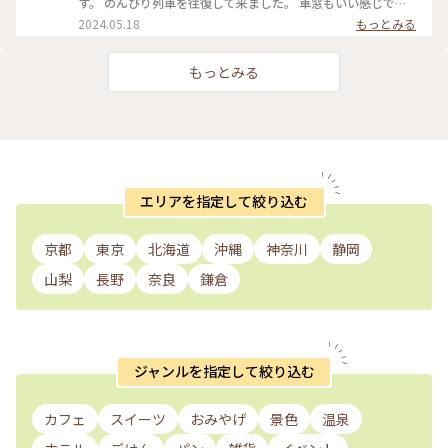
す。 のんびり列車を往復して来ました。 車窓もいい感じでし
らしいものでした✨ 展示は撮影禁止でお見せできませんが ホ
た。 これなら忍者がいてもおかしくないと思いました。 もう
2024.05.18
もっとみる
ールから見える庭には 自然と一体となったモニュメント 「生
少しで期間も終了しますが、よかったら乗ってみてください。
命の樹」が見えます Ｈ27年に「陶芸の森」で回顧展開催のお
お得なトレイン&ミュージアム共通チケットの販売も販売して
り リサがここで制作した樹です✨ 生命と創造を讃える力強い
います。 ■トレイン&ミュージアム共通チケットの販売 ・
もっとみる
素敵な作品でした🌳💓 グッズショップを見ると やはり手ぶら
価 格：１，５８０円（税込）（乗車券８６０円＋展覧会入
では帰れません🤣 新車のキーホルダーが欲しかったので かわ
場券７２０円＝１，５８０円） ・発売開始：令和６年２月
いいキャットのキーホルダー𓏲𓎨 タオルハンカチ 展覧会限定の
１日(木)より ・有効期間：令和６年２月１日(木)～５月２６
蚊帳ふきんを 買って帰りました♡ 大規模なリサラーソン展 行
日(日) ・販売場所：①信楽高原鐵道 信楽駅
くことができて嬉しかったです🥰 ・ ・ #電車旅 #琵琶湖花巡り
②滋賀県立陶芸の森 陶芸館 ミュージアムショップ #電車旅 #滋
#リサラーソン展 #リサラーソン #リサ・ラーソン #滋賀県立陶
賀 #信楽 #リサラーソン展 #リサラーソンラッピング列車
芸の森 #陶芸の森 #ミュージアム #アート #アートみたいな景
色 #アートと建築 #陶芸 #やきもの #焼きもの #信楽 #滋賀 #滋
エリアを指定して絞り込む
賀県 #ドライブ滋賀 #ことりっぷ滋賀 #ことりっぷ滋賀を巡る
母娘旅 #母娘旅 #おみやげ #キーホルダー #蚊帳ふきん #かやふ
きん
京都
東京
北海道
沖縄
神奈川
静岡
山梨
長野
奈良
鎌倉
ジャンルを指定して絞り込む
カフェ
スイーツ
おみやげ
景色
温泉