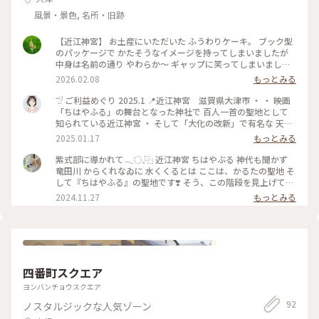
風景・景色, 名所・旧跡
【近江神宮】 お土産にいただいた ふうわりケーキ。 ブック型
のパッケージで かたそうなイメージを持ってしまいましたが
中身は名前の通り やわらか〜 ギャップに笑ってしまいました
😂 #ことりっぷ滋賀 #神社 #お土産
2026.02.08
もっとみる
𓅿 ご利益めぐり 2025.1 📍近江神宮 滋賀県大津市 ・ ・ 映画
「ちはやふる」の舞台となった神社で 百人一首の聖地として
知られている近江神宮 ・ そして「大化の改新」で有名な 天智
天皇を祀った神社 朱色が美しかった ・ ・ 切り絵の御朱印いた
2025.01.17
もっとみる
だきました ・ ・ ・ #ご利益めぐり #初詣 #神社 #かるたの聖地
#近江神宮 #百人一首の聖地 #ちはやふる #御朱印 #切り絵御朱
紫式部に導かれて𓂃◌𓈒⿻ 近江神宮 ちはやぶる 神代も聞かず
印
竜田川 からくれなゐに 水くくるとは ここは、かるたの聖地 そ
して『ちはやふる』の聖地です❣️ そう、この階段を見上げてみ
たかった✨️ 境内には百人一首が飾られて、ちゃんと紫式部の歌
2024.11.27
もっとみる
も見つけましたよ💜 めぐり逢ひて 見しやそれとも わかぬ間に
雲がくれにし 夜半の月かな この歌は、『め』ですぐ下の句が
取れるから好きです😘紫式部に怒られる～🤣 そして、ここ限
定の『ちはやふるおみくじ』を引きました🌸 小吉「人生は思
い通りにいかぬもの」 深い。。。 そして「笑顔がその道を照
らしてくれる」 はい😊✨ 向かって右の方に少し歩くと、近江
四番町スクエア
勧学館があり、ちはやふるのグッズやお土産、映画のキャスト
のサインと共に、かるたの試合の雰囲気で写真が撮れるスポッ
ヨンバンチョウスクエア
トもありますよ📸 #滋賀 #大津#近江神宮#かるた#かるたの聖
92
ノスタルジックな人気ゾーン
地#ちはやふる#百人一首#おみくじ#近江勧学館#かるたクイー
ンの試合が見てみたい#せ#割れても末に逢わむとぞ思う