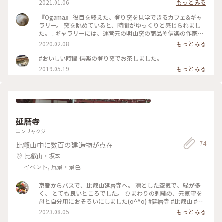
2021.01.06
もっとみる
『Ogama』 役目を終えた、登り窯を見学できるカフェ&ギャ
ラリー。 窯を眺めていると、時間がゆっくりと感じられまし
た。 . ギャラリーには、運営元の明山窯の商品や信楽の作家さ
んの作品などが並んでいます。 スタイリッシュだけどどこかほ
2020.02.08
もっとみる
っとする温かさ✨ 陶芸教室も行われているそうです。
#Ogama #器 #信楽焼 #滋賀 #信楽 #窯 #冬のおでかけ
#おいしい時間 信楽の登り窯でお茶しました。
2019.05.19
もっとみる
延暦寺
エンリャクジ
74
比叡山中に数百の建造物が点在
比叡山・坂本
イベント, 風景・景色
京都からバスで、比叡山延暦寺へ。 凛とした空気で、緑が多
く、 とても良いところでした。 ひまわりの刺繍の、元気守を
母と自分用におそろいにしました(o^^o) #延暦寺 #比叡山 #比
叡山延暦寺 #京都 #滋賀県 #滋賀 #カメラ旅 #私のことりっぷ旅
2023.08.05
もっとみる
#美しい町