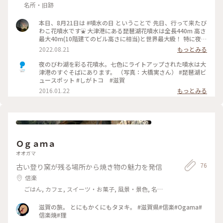
名所・旧跡
本日、8月21日は #噴水の日 ということで 先日、行って来たび
わこ花噴水です⛲️ 大津港にある琵琶湖花噴水は全長440m 高さ
最大40m(10階建てのビル高さに相当)と世界最大級！ 特に夜は
透明・橙・緑と3色のライトアップを愉しめます✨ ◇びわこ花
2022.08.21
もっとみる
噴水 ※運転時間 12:00〜12:30 15:00〜15:30 18:30〜19:30 ※
噴水運転時に強風、雨天、雷、濃霧などの 悪天候の場合や琵
夜のびわ湖を彩る花噴水。七色にライトアップされた噴水は大
琶湖の異常渇水 異常増水の場合は運転を休止する場合があり
津港のすぐそばにあります。 （写真：大橋実さん） #琵琶湖ビ
ます。 ※毎月第2・第4水曜日は噴水設備点検のため 運転を休
ュースポット #しがトコ #滋賀
止します。 ◇アクセス 車で行く場合 大津港駐車場 (地下) 利用
2016.01.22
もっとみる
されると噴水が目の前です。😊 撮影日:2022年8月14日 #私の
ことりっぷ2022 #アートみたいな景色 #Myことりっぷ #琵琶湖
#びわこ花噴水 #大津港 #しがトコ
Ｏｇａｍａ
オオガマ
76
古い登り窯が残る場所から焼き物の魅力を発信
信楽
ごはん, カフェ, スイーツ・お菓子, 風景・景色, 名
所・旧跡
滋賀の旅。 とにもかくにもタヌキ。 #滋賀県#信楽#Ogama#
信楽焼#狸