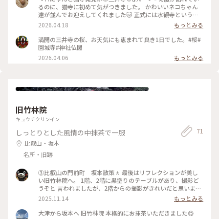
#青もみじ #御朱印
るのに、猫寺に初めて気がつきました。 かわいいネコちゃん
達が並んでお迎えしてくれました🐱 正式には水観寺というそ
うです。 小さな社務所にかわいいネコちゃんグッズが置いてあ
2026.04.18
もっとみる
りましたが、どなたもいらっしゃらなかったので、見るだけで
帰りました。 ひっそり静かな境内でした。 #ちいさな列車旅 #
満開の三井寺の桜、お天気にも恵まれて良き1日でした。#桜#
三井寺 #園城寺 #猫寺 #滋賀観光 #大津観光 #関西おでかけ #寺
園城寺#神社仏閣
巡り #猫好き #招き猫 #癒しの時間 #ことりっぷ 滋賀 #カメラ
2026.04.06
もっとみる
旅
旧竹林院
キュウチクリンイン
71
しっとりとした風情の中抹茶で一服
比叡山・坂本
名所・旧跡
③比叡山の門前町 坂本散策🚶 最後はリフレクションが美し
い旧竹林院へ。 1階、2階に黒塗りのテーブルがあり、撮影ど
うぞと 言われましたが、2階からの撮影がきれいだと思います
📷 建物から、お庭にもでることができ、 歩いてみると、敷地
2025.11.14
もっとみる
の中にはお茶室も点在しており、 とても趣きがあります🍂🍁
🍂 苔むしたつくばいがあり、たまたま入った紅葉🍁が 風情が
大津から坂本へ 旧竹林院 本格的にお抹茶いただきました😋