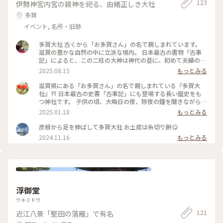
123
伊勢神宮内宮の親神を祀る、由緒正しき大社
多賀
イベント, 名所・旧跡
多賀大社 古くから「お多賀さん」の名で親しまれています。
滋賀の豊かな自然の中に立派な境内。 日本最古の書物「古事
記」によると、この二柱の大神は神代の昔に、初めて夫婦の道
を始められ、日本の国土、続いて天照大神をはじめとする八百
2025.08.15
もっとみる
万（やおよろず）の神々をお産みになられました。 生命（い
のち）の親神様であることから、古く「延命長寿・縁結び・厄
滋賀県にある「お多賀さん」の名で親しまれている『多賀大
除け」の神様として信仰を集めてます。 何回か母が多賀大社で
社』⛩️ 日本最古の史書「古事記」にも登場する長い歴史をも
我が家分もご祈祷してもらい 今年も祈祷品を東京に送ってく
つ神社です。 子供の頃、大晦日の夜、除夜の鐘を聞きながら
れたので一度来てみたかったのです。
家族で初詣に来ていた神社でもあります。 今年は帰省をした
2025.01.18
もっとみる
ら、久しぶりにこちらへ来ようと決めてました😊 数日前に降
った雪が心配でしたが🚗 道路には雪がなく安心したのです
彦根から足を伸ばして多賀大社 お土産は糸切り餅😋
が‥ なんと神社に着いたとたんに雪が降り出し❄️（それも結構
2024.11.16
もっとみる
な雪😂） お詣りが終わると止むという不思議なお天気でした
（笑） 10分ほど並びやっと参拝🙏 冷えた体を温めたく母と姉
と3人で甘酒をいただきました🤍 体に沁み渡る温もりに、ホッ
と一息生き返りました☺️ #太閤橋も雪で渡れず #多賀大社 #お
多賀さん #滋賀 #滋賀の魅力を伝え隊 #ご利益めぐり #ぽかぽ
か
浮御堂
ウキミドウ
121
近江八景「堅田の落雁」で有名