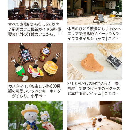
すべて東京駅から徒歩5分以内
休日のひとり散歩にも♪ 代々木
♪駅近カフェ最新ガイド6選~重
エリアで巡る絶品ドーナツ&ラ
要文化財の洋館カフェから、改
イフスタイルショップ | ことり
札すぐのレトロ喫茶まで~ | こと
っぷ
りっぷ
8月10日だけの限定品も♪「豊
カスタマイズも楽しい!約500種
島屋」で見つける鳩の日グッズ
類の可愛いワッペンキーホルダ
と本店限定アイテム | ことりっ
ーがずらり。小平市
ぷ
「Kimamaya T&K」 | ことりっ
ぷ