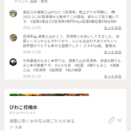
イベント, 風景・景色
東近江の湖東三山のひとつ百済寺。雨上がりの早朝に。 📷
2021.11.28 駐車場から数歩でこの景色。楽ちんで有り難いで
す。 #滋賀#東近江#百済寺#表門#Ayu紅葉#敷紅葉#秋日和#私
のことりっぷ#湖東三山
2021.12.05
もっとみる
百済寺⛰ 湖東三山の１つ、百済寺にお伺いしてきました。 紅
葉シーズンからもずれており、人にも出会わずありがたい☺️
自然豊かでとても幸せな空間でした！ さすが山城。 聖徳太子
さまとも関わりの深いお寺。見晴らし台が途中にあり、交通の
2020.12.28
もっとみる
要所に建つお寺からの眺めは圧巻でした。 信長に焼き討ちさ
れる前、ルイスフロイスによって 天空の楽園 と評されたこち
今秋最後のもみじ🍁狩りは、湖東三山の百済寺。参道の散りも
らのお寺。その評価を裏切らない景色でした。 庭園でまった
みじ🍁が素敵です。 #小さな秋 #紅葉 #散りもみじ #湖東
りしていたらやって来てくれた猫ちゃん🐈 人懐っこくて甘えた
三山 #百済寺 #滋賀県 #私の絶景
さんの可愛い猫でした！
2020.11.29
もっとみる
びわこ花噴水
ビワコハナフンスイ
82
湖面に咲く水の花は見ごたえがある
大津