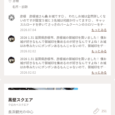
彦根
名所・旧跡
彦根 彦根城さん🏯 お城です😊 、 わたしお城は全然詳しくな
いのですが国宝５城と３名城は何故か行ってます😊 、 キャッ
スルロードを歩いてさっきのバームクーヘンのカロリーをチャ
ラに😊 、 とりあえず千成亭さんでいつもの近江牛コロッケプ
2026.07.04
もっとみる
レミアムを食べます😋 、 外で食べてるとすずめ🐧が寄って来
たのでちょっとあげました😊 、 彦根東高校の前を通ると練習
2026 1.31 滋賀県彦根市、彦根城の御城印を買いました！ 僕お
してますね⚾️ 滋賀県は7月5日開幕です🎊 ちょっと見ていきま
城が好きなもんで御城印を集めるのが好きなんですよね！お城
しょう🙂 、 彦根城に着いた頃には最終入場時間が迫ってまし
はお寺みたいにポンポンあるもんじゃないので、御城印をゲッ
た🫨 、 彦根城は天守閣までの道のりにいろんな仕掛けがされ
トした時はすごい嬉しいんですよ！この御城印は他ではなかな
2026.02.02
もっとみる
てます😊 、 まず入り口が石垣の上😳 ぐるっと回って橋を渡っ
か見ない赤色の御城印でびっくりしました！一応この御城印は
た先が入り口です🚪✨ しかし入り口の両脇に櫓があり弓や鉄砲
彦根城内にある「開国記念館」という資料館で買うことができ
2026 1.31 滋賀県彦根市、彦根城の御城印を買いました！ 僕お
の的になります🫨 、 さらにこの橋は落とし橋と言われる その
ます。御城印以外にも日本100名城スタンプもここで押せま
城が好きなもんで御城印を集めるのが好きなんですよね！お城
名の通り敵が来たら簡単に落とせる構造です😊 、 入り口まで
す。 ちなみに中は撮影禁止ですが、彦根に関する歴史や模型が
はお寺みたいにポンポンあるもんじゃないので、御城印をゲッ
行く階段の高さや踏面は不均等になって駆け上がりにくくなっ
あってなかなか楽しかったですよ！中にレゴで作られた彦根城
トした時はすごい嬉しいんですよ！この御城印は他ではなかな
2026.02.02
もっとみる
てます😊 、 天守には外から見えにくい矢狭間、鉄砲狭間があ
の模型があるんですが、撮影オッケーなことを知らずに写真を
か見ない赤色の御城印でびっくりしました！一応この御城印は
り何処から狙われてるのかわかりません🙃 、 彦根城に行く時
撮らずに通り過ぎてしまいました...まあ仕方ないですね。#滋
彦根城内にある「開国記念館」という資料館で買うことができ
は攻めるつもりで行くと楽しいですよ😊 、 そんなあきら🔰は
賀 #城 #御城印 #博物館 #資料館 #コレクション
ます。御城印以外にも日本100名城スタンプもここで押せま
暑さと体力の限界で中には入らず逃げ帰って来ました😂 、 は
す。 ちなみに中は撮影禁止ですが、彦根に関する歴史や模型が
やく降りてかき氷食べたい🥹 、 祥福 たこ壱さんでかき氷🍧と
あってなかなか楽しかったですよ！中にレゴで作られた彦根城
たこ焼き🐙食べました☺️ 、 #あきらの近畿
の模型があるんですが、撮影オッケーなことを知らずに写真を
黒壁スクエア
撮らずに通り過ぎてしまいました...まあ仕方ないですね。#滋
賀 #城 #御城印 #博物館 #資料館 #コレクション
クロカベスクエア
251
長浜観光の中心