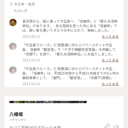
木之本・高月
たびレポ
長浜港から、船に乗って竹生島へ . 「宝厳寺」と「都久夫須麻
神社」があります。 . 急な階段を登った先にある「宝厳寺」で
は、願い事を書いてダルマの中に入れて、奉納しました。 .
「都久夫須麻神社」では、かわらけに願いを書いて鳥居に向か
2025.06.15
もっとみる
って投げて、鳥居を通れば願い事が叶うのですが、私は残念な
事に鳥居から外れてしまいました😂
「竹生島クルーズ」④ 琵琶湖に浮かぶパワースポット竹生
島。 宝厳寺「観音堂」で「千手千眼観世音菩薩」を拝観して、
「舟廊下」を渡り、「都久夫須麻神社」にお詣りしました。本
殿は、豊臣秀吉が寄進した伏見桃山城の束力使殿を移転したも
2023.10.16
もっとみる
ので、国宝となっています。 琵琶湖に突き出した所に竜神拝所
が有り、かわらけ投げをしました。かわらけ(土器)に名前と願
「竹生島クルーズ」③ 琵琶湖に浮かぶパワースポット竹生
い事を書いて、湖面に突き出た宮崎鳥居へと投げ、鳥居をくぐ
島。 「宝厳寺」は、平成25年度から平成31年度までの6ヵ年の
れば、願い事が成就するというものです。 主人も私もトライ
継続事業として、「唐門」、「観音堂」、「舟廊下(渡廊)」の
しましたが、思った方向には全く飛ばす、大きくカーブしてし
檜皮屋根の全面葺き替え、彩色・漆塗りの塗り直し、及び飾り
2023.10.16
もっとみる
まいました。 でも、願い事は叶うと信じています。 帰りの船
金具の鍍金メッキ仕上げを主な内容とした修理保存事業を行
までは時間が有ったので、ゆっくりとクルーズ船乗り場に戻
い、令和2年3月に完成しました。 「唐門」は京都東山の豊国
り、琵琶湖を眺めて待ちました。 「竹生島」に別れを告げて、
廟の唐門または極楽門を移築したと伝わるもので、秀吉時代の
30分程景色を楽しみながら「長浜港」に戻りました。 #竹生島
大坂城の唯一の建物として注目されています。建物全体は黒漆
クルーズ#琵琶湖汽船#パワースポット#神様が棲む島#宝厳寺#
塗を主とし、飾金具や極彩色の彫刻などで飾った華麗な門で、
西国三十三所第30番札所#観音堂#舟廊下#都久夫須麻神社#竜
豪華絢爛な桃山時代の建築を代表する物です。 #竹生島クルー
八幡堀
神拝所#かわらけ投げ#秋さんぽ#私のことりっぷ旅
ズ#琵琶湖汽船#パワースポット#神様が棲む島#宝厳寺#西国三
十三所第30番札所#唐門#観音堂#舟廊下#秋さんぽ#私のことり
ハチマンボリ
っぷ旅
178
かつて荷船が行き交った水路