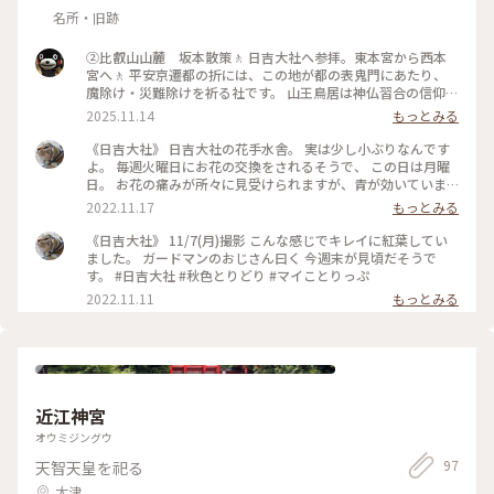
名所・旧跡
②比叡山山麓 坂本散策🚶 日吉大社へ参拝。東本宮から西本
宮へ🚶 平安京遷都の折には、この地が都の表鬼門にあたり、
魔除け・災難除けを祈る社です。 山王鳥居は神仏習合の信仰を
表す独特の形で、 「合掌鳥居」とのこと。はじめて知りまし
2025.11.14
もっとみる
た🧐 神馬は模型ですが、神猿は本物の猿さま🐒がいます。 ち
ょっとびっくり😆 紅葉🍁も鳥居⛩️も美しいです。 山の中腹に
《日吉大社》 日吉大社の花手水舎。 実は少し小ぶりなんです
あるお社は、さすがに行けませんでした😂 #ことりっぷ #秋の
よ。 毎週火曜日にお花の交換をされるそうで、 この日は月曜
装い #御朱印 #日帰り旅 #紅葉
日。 お花の痛みが所々に見受けられますが、青が効いていま
すね。 素敵な花手水舎でした。 #秋いろとりどり #Myことり
2022.11.17
もっとみる
っぷ #日吉大社
《日吉大社》 11/7(月)撮影 こんな感じでキレイに紅葉してい
ました。 ガードマンのおじさん曰く 今週末が見頃だそうで
す。 #日吉大社 #秋色とりどり #マイことりっぷ
2022.11.11
もっとみる
近江神宮
オウミジングウ
97
天智天皇を祀る
大津