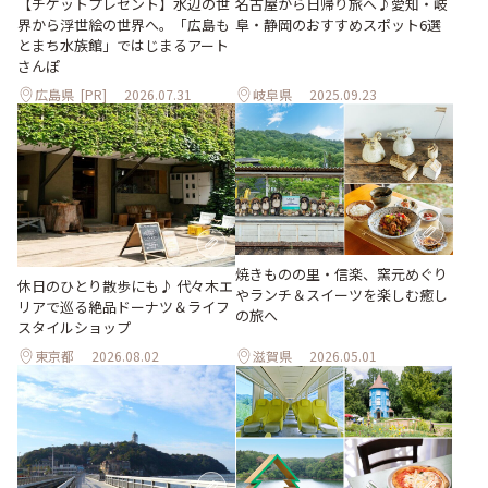
【チケットプレゼント】水辺の世
名古屋から日帰り旅へ♪愛知・岐
界から浮世絵の世界へ。「広島も
阜・静岡のおすすめスポット6選
とまち水族館」ではじまるアート
さんぽ
広島県
[PR]
2026.07.31
岐阜県
2025.09.23
焼きものの里・信楽、窯元めぐり
休日のひとり散歩にも♪ 代々木エ
やランチ＆スイーツを楽しむ癒し
リアで巡る絶品ドーナツ＆ライフ
の旅へ
スタイルショップ
東京都
2026.08.02
滋賀県
2026.05.01