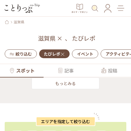
ガイド・マガジン
滋賀県
滋賀県
×
、
たびレポ
絞り込む
たびレポ
イベント
アクティビテ
スポット
記事
投稿
もっとみる
エリアを指定して絞り込む