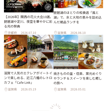
琵琶湖のほとりの和食店「風と
【2026年】関西の花火大会10選。
湖」で、水と大地の恵みを詰め込
琵琶湖や淀川、夜空を華やかに彩
んだ絶品ランチを
る光の祭典
京都府
2026.07.10
滋賀県
2026.06.10
滋賀で人気のエクレアがイートイ
焼きものの里・信楽、窯元めぐり
ンで楽しめる、近江八幡のレトロ
やランチ＆スイーツを楽しむ癒し
カフェ「Cafe Link」
の旅へ
滋賀県
2026.05.19
滋賀県
2026.05.01