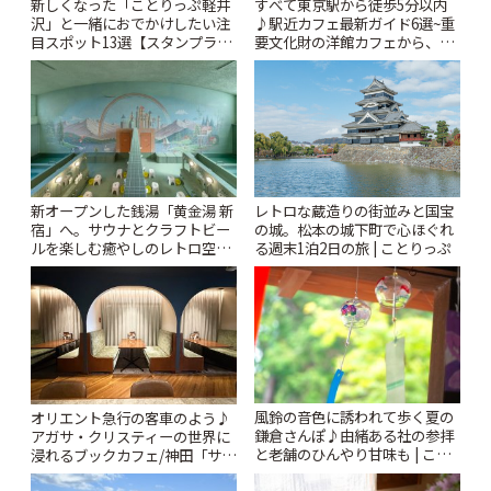
新しくなった「ことりっぷ軽井
すべて東京駅から徒歩5分以内
沢」と一緒におでかけしたい注
♪駅近カフェ最新ガイド6選~重
目スポット13選【スタンプラリ
要文化財の洋館カフェから、改
ー開催中】 | ことりっぷ
札すぐのレトロ喫茶まで~ | こと
りっぷ
新オープンした銭湯「黄金湯 新
レトロな蔵造りの街並みと国宝
宿」へ。サウナとクラフトビー
の城。松本の城下町で心ほぐれ
ルを楽しむ癒やしのレトロ空間
る週末1泊2日の旅 | ことりっぷ
| ことりっぷ
風鈴の音色に誘われて歩く夏の
オリエント急行の客車のよう♪
鎌倉さんぽ♪由緒ある社の参拝
アガサ・クリスティーの世界に
と老舗のひんやり甘味も | こと
浸れるブックカフェ/神田「サロ
りっぷ
ンクリスティ」 | ことりっぷ