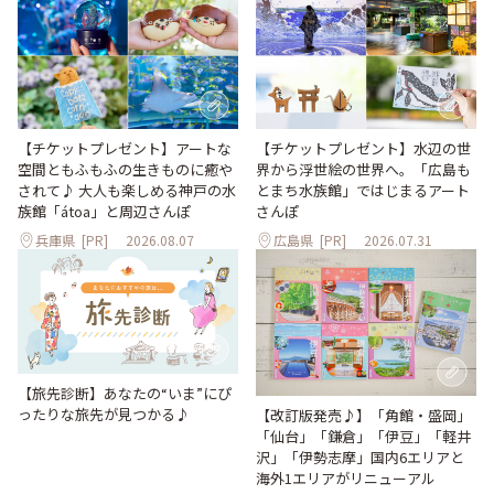
【チケットプレゼント】アートな
【チケットプレゼント】水辺の世
空間ともふもふの生きものに癒や
界から浮世絵の世界へ。「広島も
されて♪ 大人も楽しめる神戸の水
とまち水族館」ではじまるアート
族館「átoa」と周辺さんぽ
さんぽ
兵庫県
[PR]
2026.08.07
広島県
[PR]
2026.07.31
【旅先診断】あなたの“いま”にぴ
ったりな旅先が見つかる♪
【改訂版発売♪】「角館・盛岡」
「仙台」「鎌倉」「伊豆」「軽井
沢」「伊勢志摩」国内6エリアと
海外1エリアがリニューアル