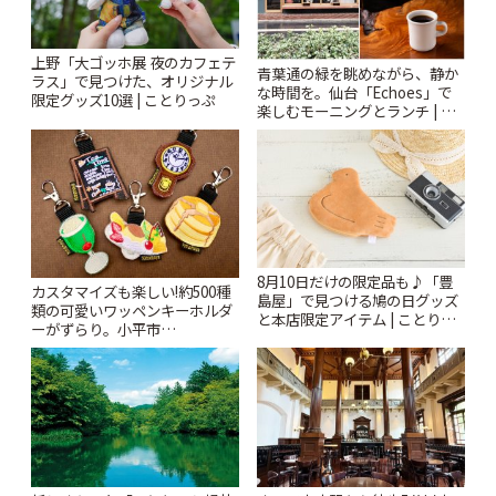
上野「大ゴッホ展 夜のカフェテ
青葉通の緑を眺めながら、静か
ラス」で見つけた、オリジナル
な時間を。仙台「Echoes」で
限定グッズ10選 | ことりっぷ
楽しむモーニングとランチ | こ
とりっぷ
8月10日だけの限定品も♪「豊
カスタマイズも楽しい!約500種
島屋」で見つける鳩の日グッズ
類の可愛いワッペンキーホルダ
と本店限定アイテム | ことりっ
ーがずらり。小平市
ぷ
「Kimamaya T&K」 | ことりっ
ぷ