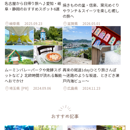
名古屋から日帰り旅へ♪愛知・岐
焼きものの里・信楽、窯元めぐり
阜・静岡のおすすめスポット6選
やランチ＆スイーツを楽しむ癒し
の旅へ
岐阜県
2025.09.23
滋賀県
2026.05.01
ムーミンバレーパークや発酵スポ
再来の尾道1dayひとり旅さんぽ
ットなど♪ 北欧時間が流れる飯能
～迷路のような坂道、ときどき瀬
へおでかけ
戸内海ビュー～
埼玉県
[PR]
2024.09.06
広島県
2024.11.23
おすすめ記事