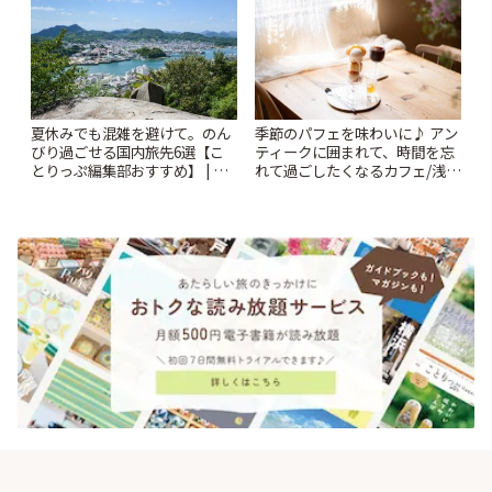
夏休みでも混雑を避けて。のん
季節のパフェを味わいに♪ アン
びり過ごせる国内旅先6選【こ
ティークに囲まれて、時間を忘
とりっぷ編集部おすすめ】 | こ
れて過ごしたくなるカフェ/浅草
とりっぷ
「annorum cafe」 | ことりっぷ