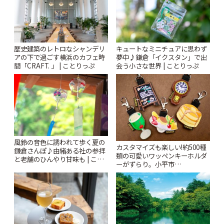
歴史建築のレトロなシャンデリ
キュートなミニチュアに思わず
アの下で過ごす横浜のカフェ時
夢中♪鎌倉「イクスタン」で出
間「CRAFT. 」 | ことりっぷ
会う小さな世界 | ことりっぷ
風鈴の音色に誘われて歩く夏の
カスタマイズも楽しい!約500種
鎌倉さんぽ♪由緒ある社の参拝
類の可愛いワッペンキーホルダ
と老舗のひんやり甘味も | こと
ーがずらり。小平市
りっぷ
「Kimamaya T&K」 | ことりっ
ぷ