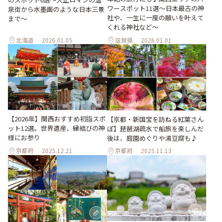
ワースポット11選～日本最古の神
泉街から水墨画のような日本三景
社や、一生に一度の願いを叶えて
まで〜
くれる神社など～
北海道
2026.01.05
滋賀県
2026.01.01
【2026年】関西おすすめ初詣スポ
【京都・新国宝を訪ねる紅葉さん
ット12選。世界遺産、縁結びの神
ぽ】琵琶湖疏水で船旅を楽しんだ
様にお参り
後は、庭園めぐりや湯豆腐も♪
京都府
2025.12.21
京都府
2025.11.13