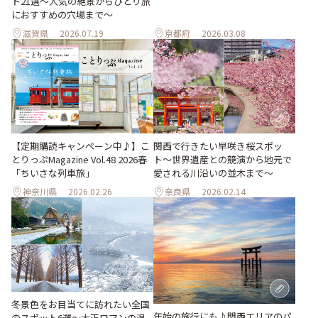
ト21選～人気の絶景からひとり旅
におすすめの穴場まで～
滋賀県
2026.07.19
京都府
2026.03.08
関西で行きたい早咲き桜スポッ
【定期購読キャンペーン中♪】こ
ト〜世界遺産との競演から地元で
とりっぷMagazine Vol.48 2026春
愛される川沿いの並木まで〜
「ちいさな列車旅」
神奈川県
2026.02.26
奈良県
2026.02.14
冬景色をお目当てに訪れたい全国
年始の旅行にも♪関西エリアのパ
のスポット6選〜大正ロマンの温