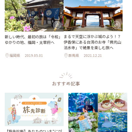
まるで天空に浮かぶ城のよう！？
新しい時代、最初の旅は「令和」
伊香保にある台湾のお寺「佛光山
ゆかりの地、福岡・太宰府へ
法水寺」で絶景を楽しむ旅へ
福岡県
2019.05.01
群馬県
2021.12.21
おすすめ記事
【旅先診断】あなたの“いま”にぴ