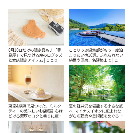
8月10日だけの限定品も♪「豊
ことりっぷ編集部がもう一度泊
島屋」で見つける鳩の日グッズ
まりたい宿10選。忘れられない
と本店限定アイテム | ことりっ
絶景や温泉、名建築まで | こと
ぷ
りっぷ
東京&横浜で見つけた、ミルク
夏の軽井沢を堪能する小さな旅
ティーの美味しいお店6選~心ほ
へ~マイナスイオンに包まれな
どける濃厚なコクと香りに癒や
がら名建築や美術館をめぐろう
されるティータイム~ | ことりっ
~ | ことりっぷ
ぷ