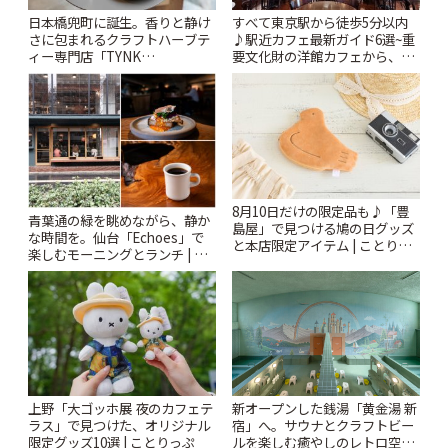
日本橋兜町に誕生。香りと静け
すべて東京駅から徒歩5分以内
さに包まれるクラフトハーブテ
♪駅近カフェ最新ガイド6選~重
ィー専門店「TYNK
要文化財の洋館カフェから、改
Kabutocho」 | ことりっぷ
札すぐのレトロ喫茶まで~ | こと
りっぷ
8月10日だけの限定品も♪「豊
青葉通の緑を眺めながら、静か
島屋」で見つける鳩の日グッズ
な時間を。仙台「Echoes」で
と本店限定アイテム | ことりっ
楽しむモーニングとランチ | こ
ぷ
とりっぷ
上野「大ゴッホ展 夜のカフェテ
新オープンした銭湯「黄金湯 新
ラス」で見つけた、オリジナル
宿」へ。サウナとクラフトビー
限定グッズ10選 | ことりっぷ
ルを楽しむ癒やしのレトロ空間