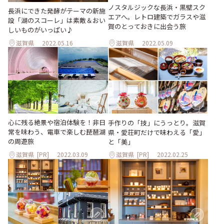
ノスタルジックな長浜・黒壁スク
長浜にできた発酵がテーマの新施
エアへ。レトロ建築でガラスや滋
設「湖のスコーレ」は素敵＆おい
賀のとっておきに出会う旅
しいものがいっぱい♪
滋賀県
2022.05.16
滋賀県
2022.05.09
心に残る絶景や宿泊体験を！非日
手作りの「技」にうっとり。滋賀
常を味わう、電車で楽しむ琵琶湖
県・愛荘町だけで味わえる「愛」
の周遊旅
と「美」
滋賀県
[PR]
2022.03.09
滋賀県
[PR]
2022.02.25