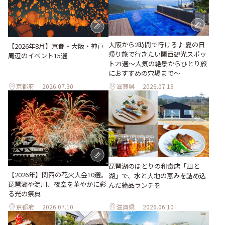
大阪から2時間で行ける♪ 夏の日
【2026年8月】京都・大阪・神戸
帰り旅で行きたい関西観光スポッ
周辺のイベント15選
ト21選～人気の絶景からひとり旅
におすすめの穴場まで～
京都府
2026.07.30
滋賀県
2026.07.19
琵琶湖のほとりの和食店「風と
【2026年】関西の花火大会10選。
湖」で、水と大地の恵みを詰め込
琵琶湖や淀川、夜空を華やかに彩
んだ絶品ランチを
る光の祭典
京都府
2026.07.10
滋賀県
2026.06.10