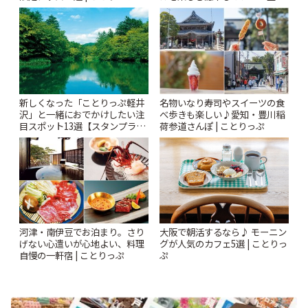
| ことりっぷ
新しくなった「ことりっぷ軽井
名物いなり寿司やスイーツの食
沢」と一緒におでかけしたい注
べ歩きも楽しい♪愛知・豊川稲
目スポット13選【スタンプラリ
荷参道さんぽ | ことりっぷ
ー開催中】 | ことりっぷ
河津・南伊豆でお泊まり。さり
大阪で朝活するなら♪ モーニン
げない心遣いが心地よい、料理
グが人気のカフェ5選 | ことりっ
自慢の一軒宿 | ことりっぷ
ぷ