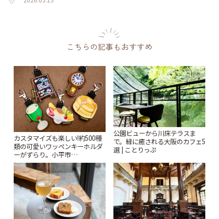
こちらの記事もおすすめ
公園ビューから川床テラスま
カスタマイズも楽しい!約500種
で。緑に癒される大阪のカフェ5
類の可愛いワッペンキーホルダ
選 | ことりっぷ
ーがずらり。小平市
「Kimamaya T&K」 | ことりっ
ぷ