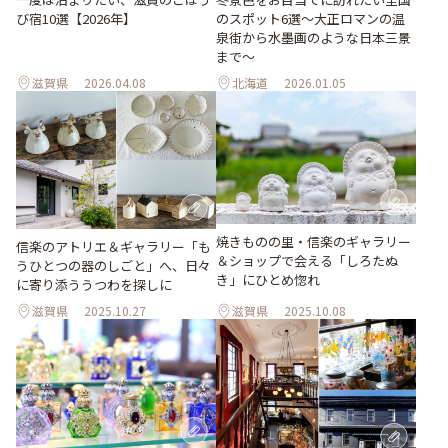
のスポット6選〜大正ロマンの温
び宿10選【2026年】
泉街から水墨画のような日本三景
まで〜
滋賀県
2026.04.08
北海道
2026.01.05
焼きものの里・信楽のギャラリー
信楽のアトリエ＆ギャラリー「も
＆ショップで会える「しろたぬ
うひとつの器のしごと」へ、日々
き」にひとめ惚れ
に寄り添ううつわを探しに
滋賀県
2025.10.27
滋賀県
2025.10.08