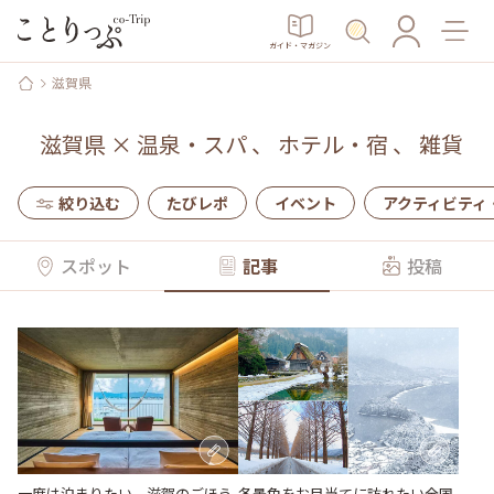
ガイド・マガジン
滋賀県
滋賀県
×
温泉・スパ
、
ホテル・宿
、
雑貨
絞り込む
たびレポ
イベント
アクティビティ
スポット
記事
投稿
冬景色をお目当てに訪れたい全国
一度は泊まりたい、滋賀のごほう