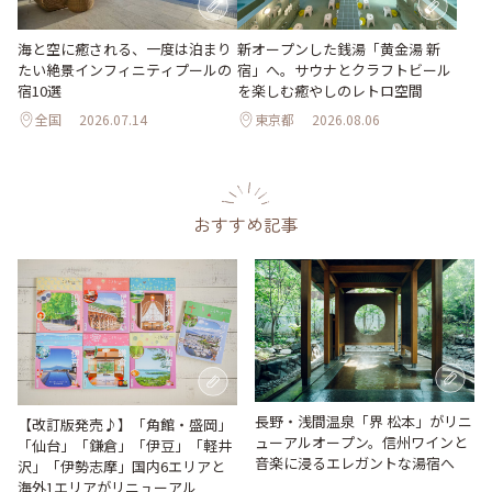
海と空に癒される、一度は泊まり
新オープンした銭湯「黄金湯 新
たい絶景インフィニティプールの
宿」へ。サウナとクラフトビール
宿10選
を楽しむ癒やしのレトロ空間
全国
2026.07.14
東京都
2026.08.06
おすすめ記事
長野・浅間温泉「界 松本」がリニ
【改訂版発売♪】「角館・盛岡」
ューアルオープン。信州ワインと
「仙台」「鎌倉」「伊豆」「軽井
音楽に浸るエレガントな湯宿へ
沢」「伊勢志摩」国内6エリアと
海外1エリアがリニューアル