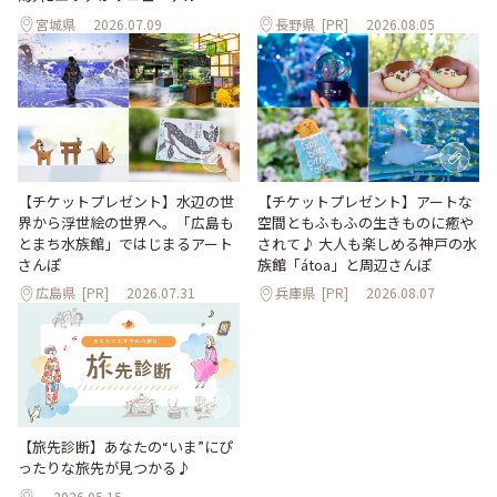
宮城県
2026.07.09
長野県
[PR]
2026.08.05
【チケットプレゼント】水辺の世
【チケットプレゼント】アートな
界から浮世絵の世界へ。「広島も
空間ともふもふの生きものに癒や
とまち水族館」ではじまるアート
されて♪ 大人も楽しめる神戸の水
さんぽ
族館「átoa」と周辺さんぽ
広島県
[PR]
2026.07.31
兵庫県
[PR]
2026.08.07
【旅先診断】あなたの“いま”にぴ
ったりな旅先が見つかる♪
2026.05.15