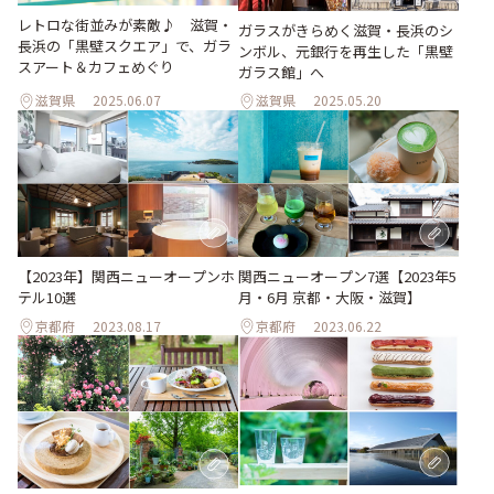
レトロな街並みが素敵♪ 滋賀・
ガラスがきらめく滋賀・長浜のシ
長浜の「黒壁スクエア」で、ガラ
ンボル、元銀行を再生した「黒壁
スアート＆カフェめぐり
ガラス館」へ
滋賀県
2025.06.07
滋賀県
2025.05.20
【2023年】関西ニューオープンホ
関西ニューオープン7選【2023年5
テル10選
月・6月 京都・大阪・滋賀】
京都府
2023.08.17
京都府
2023.06.22