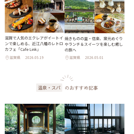
滋賀で人気のエクレアがイートイ
焼きものの里・信楽、窯元めぐり
ンで楽しめる、近江八幡のレトロ
やランチ＆スイーツを楽しむ癒し
カフェ「Cafe Link」
の旅へ
滋賀県
2026.05.19
滋賀県
2026.05.01
のおすすめ記事
温泉・スパ