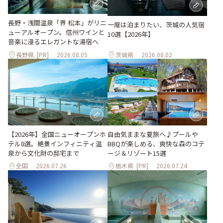
長野・浅間温泉「界 松本」がリニ
一度は泊まりたい、茨城の人気宿
ューアルオープン。信州ワインと
10選【2026年】
音楽に浸るエレガントな湯宿へ
長野県
[PR]
2026.08.05
茨城県
2026.08.02
自由気ままな夏旅へ♪プールや
【2026年】全国ニューオープンホ
BBQが楽しめる、爽快な森のコテ
テル8選。絶景インフィニティ温
ージ＆リゾート15選
泉から文化財の邸宅まで
全国
2026.07.26
栃木県
[PR]
2026.07.24