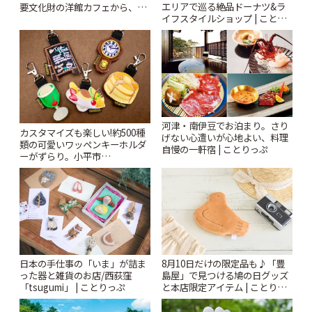
エリアで巡る絶品ドーナツ&ラ
要文化財の洋館カフェから、改
イフスタイルショップ | ことり
札すぐのレトロ喫茶まで~ | こと
っぷ
りっぷ
河津・南伊豆でお泊まり。さり
カスタマイズも楽しい!約500種
げない心遣いが心地よい、料理
類の可愛いワッペンキーホルダ
自慢の一軒宿 | ことりっぷ
ーがずらり。小平市
「Kimamaya T&K」 | ことりっ
ぷ
日本の手仕事の「いま」が詰ま
8月10日だけの限定品も♪「豊
った器と雑貨のお店/西荻窪
島屋」で見つける鳩の日グッズ
「tsugumi」 | ことりっぷ
と本店限定アイテム | ことりっ
ぷ