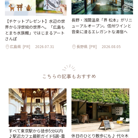
長野・浅間温泉「界 松本」がリニ
【チケットプレゼント】水辺の世
ューアルオープン。信州ワインと
界から浮世絵の世界へ。「広島も
音楽に浸るエレガントな湯宿へ
とまち水族館」ではじまるアート
さんぽ
広島県
[PR]
2026.07.31
長野県
[PR]
2026.08.05
こちらの記事もおすすめ
すべて東京駅から徒歩5分以内
休日のひとり散歩にも♪ 代々木
♪駅近カフェ最新ガイド6選~重