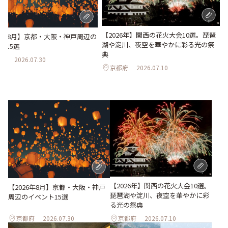
【2026年】関西の花火大会10選。琵琶
26年8月】京都・大阪・神戸周辺の
湖や淀川、夜空を華やかに彩る光の祭
ト15選
典
府
2026.07.30
京都府
2026.07.10
【2026年】関西の花火大会10選。
【2026年8月】京都・大阪・神戸
琵琶湖や淀川、夜空を華やかに彩
周辺のイベント15選
る光の祭典
京都府
2026.07.30
京都府
2026.07.10