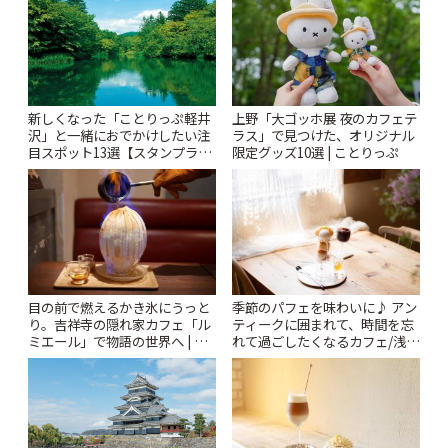
新しくなった「ことりっぷ軽井
上野「大ゴッホ展 夜のカフェテ
沢」と一緒におでかけしたい注
ラス」で見つけた、オリジナル
目スポット13選【スタンプラリ
限定グッズ10選 | ことりっぷ
ー開催中】 | ことりっぷ
季節のパフェを味わいに♪ アン
目の前で燃えるかき氷にうっと
ティークに囲まれて、時間を忘
り。吉祥寺の隠れ家カフェ「ル
れて過ごしたくなるカフェ/浅草
ミエール」で物語の世界へ | こ
「annorum cafe」 | ことりっぷ
とりっぷ