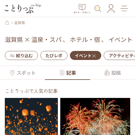
ガイド・マガジン
滋賀県
滋賀県
×
温泉・スパ
、
ホテル・宿
、
イベント
絞り込む
たびレポ
イベント
アクティビテ
スポット
記事
投稿
ことりっぷで人気の記事