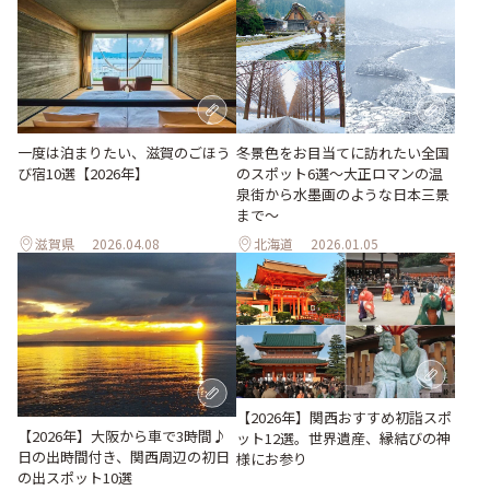
冬景色をお目当てに訪れたい全国
一度は泊まりたい、滋賀のごほう
のスポット6選〜大正ロマンの温
び宿10選【2026年】
泉街から水墨画のような日本三景
まで〜
滋賀県
2026.04.08
北海道
2026.01.05
【2026年】関西おすすめ初詣スポ
【2026年】大阪から車で3時間♪
ット12選。世界遺産、縁結びの神
日の出時間付き、関西周辺の初日
様にお参り
の出スポット10選