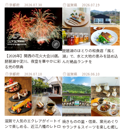
京都府
2026.07.30
滋賀県
2026.07.19
琵琶湖のほとりの和食店「風と
【2026年】関西の花火大会10選。
湖」で、水と大地の恵みを詰め込
琵琶湖や淀川、夜空を華やかに彩
んだ絶品ランチを
る光の祭典
京都府
2026.07.10
滋賀県
2026.06.10
滋賀で人気のエクレアがイートイ
焼きものの里・信楽、窯元めぐり
ンで楽しめる、近江八幡のレトロ
やランチ＆スイーツを楽しむ癒し