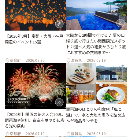
大阪から2時間で行ける♪ 夏の日
【2026年8月】京都・大阪・神戸
帰り旅で行きたい関西観光スポッ
周辺のイベント15選
ト21選～人気の絶景からひとり旅
におすすめの穴場まで～
京都府
2026.07.30
滋賀県
2026.07.19
琵琶湖のほとりの和食店「風と
【2026年】関西の花火大会10選。
湖」で、水と大地の恵みを詰め込
琵琶湖や淀川、夜空を華やかに彩
んだ絶品ランチを
る光の祭典
京都府
2026.07.10
滋賀県
2026.06.10