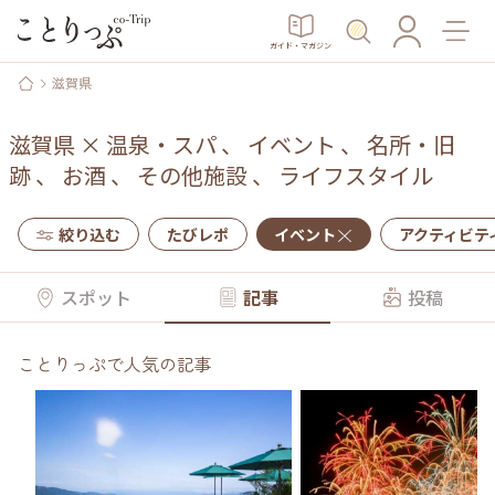
ガイド・マガジン
滋賀県
滋賀県
×
温泉・スパ
、
イベント
、
名所・旧
跡
、
お酒
、
その他施設
、
ライフスタイル
絞り込む
たびレポ
イベント
アクティビテ
スポット
記事
投稿
ことりっぷで人気の記事