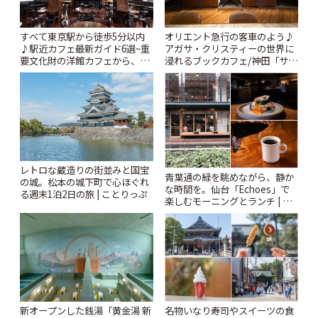
すべて東京駅から徒歩5分以内
オリエント急行の客車のよう♪
♪駅近カフェ最新ガイド6選~重
アガサ・クリスティーの世界に
要文化財の洋館カフェから、改
浸れるブックカフェ/神田「サロ
札すぐのレトロ喫茶まで~ | こと
ンクリスティ」 | ことりっぷ
りっぷ
レトロな蔵造りの街並みと国宝
青葉通の緑を眺めながら、静か
の城。松本の城下町で心ほぐれ
な時間を。仙台「Echoes」で
る週末1泊2日の旅 | ことりっぷ
楽しむモーニングとランチ | こ
とりっぷ
新オープンした銭湯「黄金湯 新
名物いなり寿司やスイーツの食