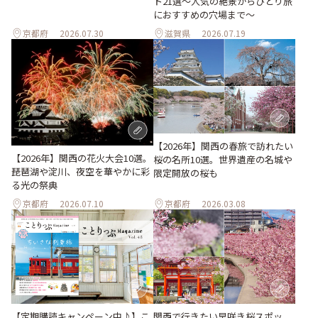
ト21選～人気の絶景からひとり旅
におすすめの穴場まで～
京都府
2026.07.30
滋賀県
2026.07.19
【2026年】関西の春旅で訪れたい
【2026年】関西の花火大会10選。
桜の名所10選。世界遺産の名城や
琵琶湖や淀川、夜空を華やかに彩
限定開放の桜も
る光の祭典
京都府
2026.07.10
京都府
2026.03.08
関西で行きたい早咲き桜スポッ
【定期購読キャンペーン中♪】こ