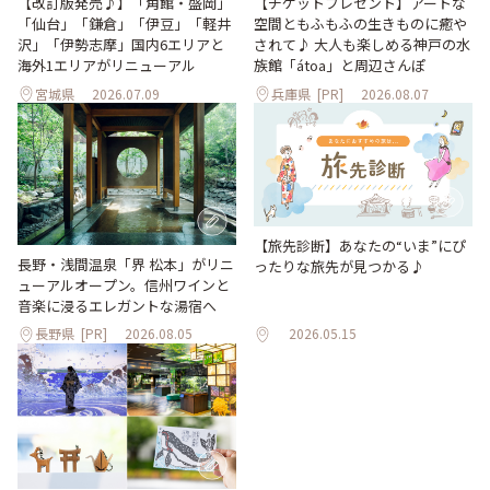
【改訂版発売♪】「角館・盛岡」
【チケットプレゼント】アートな
「仙台」「鎌倉」「伊豆」「軽井
空間ともふもふの生きものに癒や
沢」「伊勢志摩」国内6エリアと
されて♪ 大人も楽しめる神戸の水
海外1エリアがリニューアル
族館「átoa」と周辺さんぽ
宮城県
2026.07.09
兵庫県
[PR]
2026.08.07
【旅先診断】あなたの“いま”にぴ
長野・浅間温泉「界 松本」がリニ
ったりな旅先が見つかる♪
ューアルオープン。信州ワインと
音楽に浸るエレガントな湯宿へ
長野県
[PR]
2026.08.05
2026.05.15