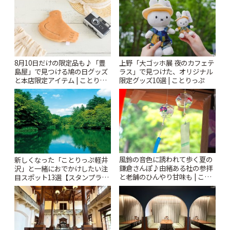
ぷ
8月10日だけの限定品も♪「豊
上野「大ゴッホ展 夜のカフェテ
島屋」で見つける鳩の日グッズ
ラス」で見つけた、オリジナル
と本店限定アイテム | ことりっ
限定グッズ10選 | ことりっぷ
ぷ
風鈴の音色に誘われて歩く夏の
新しくなった「ことりっぷ軽井
鎌倉さんぽ♪由緒ある社の参拝
沢」と一緒におでかけしたい注
と老舗のひんやり甘味も | こと
目スポット13選【スタンプラリ
りっぷ
ー開催中】 | ことりっぷ