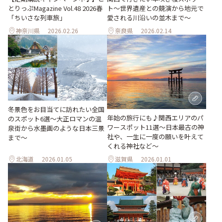
ト〜世界遺産との競演から地元で
とりっぷMagazine Vol.48 2026春
愛される川沿いの並木まで〜
「ちいさな列車旅」
神奈川県
2026.02.26
奈良県
2026.02.14
冬景色をお目当てに訪れたい全国
年始の旅行にも♪関西エリアのパ
のスポット6選〜大正ロマンの温
ワースポット11選～日本最古の神
泉街から水墨画のような日本三景
社や、一生に一度の願いを叶えて
まで〜
くれる神社など～
北海道
2026.01.05
滋賀県
2026.01.01