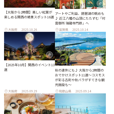
【大阪から2時間】美しい紅葉が
アートやご利益、琵琶湖の眺めも
楽しめる関西の絶景スポット16選
♪ 近江八幡の山頂にたたずむ「村
雲御所 瑞龍寺門跡」へ
大阪府
2025.10.26
滋賀県
2025.10.14
【2025年10月】関西のイベント13
選
秋の連休にも♪ 大阪から2時間の
おでかけスポット11選～コスモス
が彩る古刹や秋バラがすてきな観
光施設も～
大阪府
2025.09.29
和歌山県
2025.09.14