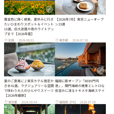
黄金色に輝く絶景。夏休みに行き
【2026年7月】東京ニューオープ
たいひまわりスポット＆イベント
ン23選
15選。巨大迷路や夜のライトアッ
プまで【2026年夏】
全国
2026.08.01
東京都
2026.07.30
夏のご褒美に♪東京ホテル限定か
福岡に新オープン「BEB5門司
き氷41選。ラグジュアリーな空間
港」。関門海峡の絶景とレトロな
で味わう大人のひんやりスイーツ
街並みに浸るトキメキ海峡ステイ
【2026年最新】
東京都
2026.08.04
福岡県
[PR]
2026.07.29