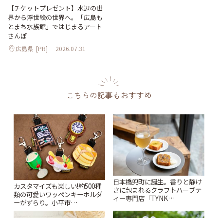
【チケットプレゼント】水辺の世
界から浮世絵の世界へ。「広島も
とまち水族館」ではじまるアート
さんぽ
広島県
[PR]
2026.07.31
こちらの記事もおすすめ
日本橋兜町に誕生。香りと静け
カスタマイズも楽しい!約500種
さに包まれるクラフトハーブテ
類の可愛いワッペンキーホルダ
ィー専門店「TYNK
ーがずらり。小平市
Kabutocho」 | ことりっぷ
「Kimamaya T&K」 | ことりっ