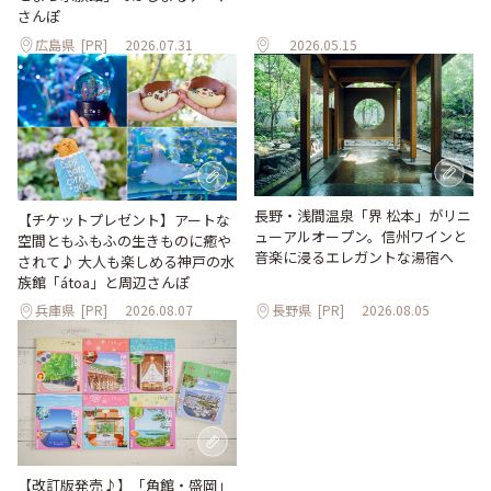
さんぽ
広島県
[PR]
2026.07.31
2026.05.15
長野・浅間温泉「界 松本」がリニ
【チケットプレゼント】アートな
ューアルオープン。信州ワインと
空間ともふもふの生きものに癒や
音楽に浸るエレガントな湯宿へ
されて♪ 大人も楽しめる神戸の水
族館「átoa」と周辺さんぽ
兵庫県
[PR]
2026.08.07
長野県
[PR]
2026.08.05
【改訂版発売♪】「角館・盛岡」