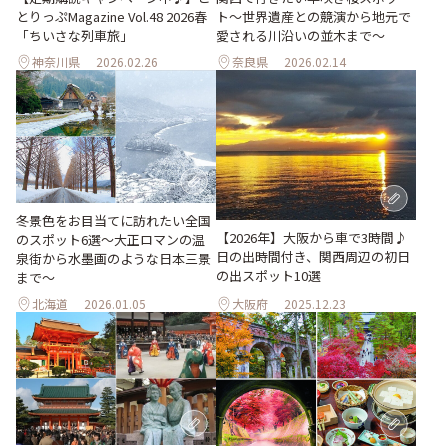
ト〜世界遺産との競演から地元で
とりっぷMagazine Vol.48 2026春
愛される川沿いの並木まで〜
「ちいさな列車旅」
神奈川県
2026.02.26
奈良県
2026.02.14
冬景色をお目当てに訪れたい全国
【2026年】大阪から車で3時間♪
のスポット6選〜大正ロマンの温
日の出時間付き、関西周辺の初日
泉街から水墨画のような日本三景
の出スポット10選
まで〜
北海道
2026.01.05
大阪府
2025.12.23