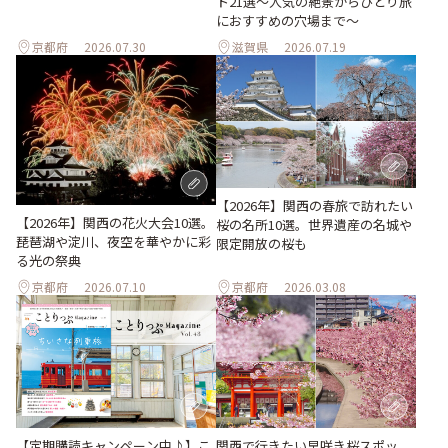
ト21選～人気の絶景からひとり旅
におすすめの穴場まで～
京都府
2026.07.30
滋賀県
2026.07.19
【2026年】関西の春旅で訪れたい
【2026年】関西の花火大会10選。
桜の名所10選。世界遺産の名城や
琵琶湖や淀川、夜空を華やかに彩
限定開放の桜も
る光の祭典
京都府
2026.07.10
京都府
2026.03.08
関西で行きたい早咲き桜スポッ
【定期購読キャンペーン中♪】こ