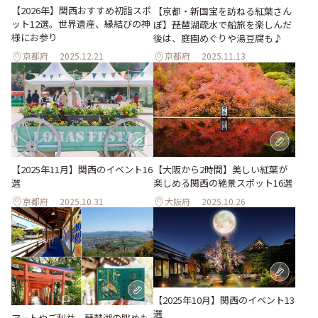
【2026年】関西おすすめ初詣スポ
【京都・新国宝を訪ねる紅葉さん
ット12選。世界遺産、縁結びの神
ぽ】琵琶湖疏水で船旅を楽しんだ
様にお参り
後は、庭園めぐりや湯豆腐も♪
京都府
2025.12.21
京都府
2025.11.13
【大阪から2時間】美しい紅葉が
【2025年11月】関西のイベント16
楽しめる関西の絶景スポット16選
選
京都府
2025.10.31
大阪府
2025.10.26
【2025年10月】関西のイベント13
選
アートやご利益、琵琶湖の眺めも