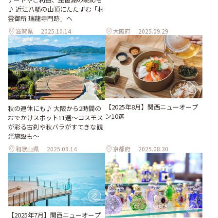
♪ 近江八幡の山頂にたたずむ「村
雲御所 瑞龍寺門跡」へ
滋賀県
2025.10.14
大阪府
2025.09.29
【2025年8月】関西ニューオープ
秋の連休にも♪ 大阪から2時間の
ン10選
おでかけスポット11選～コスモス
が彩る古刹や秋バラがすてきな観
光施設も～
和歌山県
2025.09.14
京都府
2025.08.30
【2025年7月】関西ニューオープ