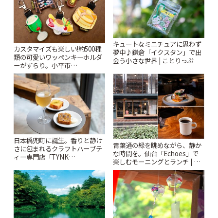
キュートなミニチュアに思わず
カスタマイズも楽しい!約500種
夢中♪鎌倉「イクスタン」で出
類の可愛いワッペンキーホルダ
会う小さな世界 | ことりっぷ
ーがずらり。小平市
「Kimamaya T&K」 | ことりっ
ぷ
日本橋兜町に誕生。香りと静け
青葉通の緑を眺めながら、静か
さに包まれるクラフトハーブテ
な時間を。仙台「Echoes」で
ィー専門店「TYNK
楽しむモーニングとランチ | こ
Kabutocho」 | ことりっぷ
とりっぷ