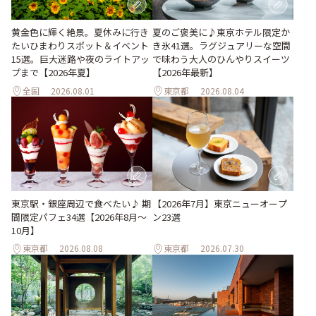
黄金色に輝く絶景。夏休みに行き
夏のご褒美に♪東京ホテル限定か
たいひまわりスポット＆イベント
き氷41選。ラグジュアリーな空間
15選。巨大迷路や夜のライトアッ
で味わう大人のひんやりスイーツ
プまで【2026年夏】
【2026年最新】
全国
2026.08.01
東京都
2026.08.04
東京駅・銀座周辺で食べたい♪ 期
【2026年7月】東京ニューオープ
間限定パフェ34選【2026年8月～
ン23選
10月】
東京都
2026.08.08
東京都
2026.07.30