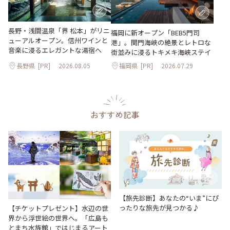
長野・浅間温泉「界 松本」がリニ
福岡に新オープン「BEB5門司
ューアルオープン。信州ワインと
港」。関門海峡の絶景とレトロな
音楽に浸るエレガントな湯宿へ
街並みに浸るトキメキ海峡ステイ
長野県
[PR]
2026.08.05
福岡県
[PR]
2026.07.29
おすすめ記事
【旅先診断】あなたの“いま”にぴ
ったりな旅先が見つかる♪
【チケットプレゼント】水辺の世
界から浮世絵の世界へ。「広島も
とまち水族館」ではじまるアート