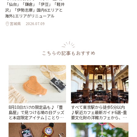
「仙台」「鎌倉」「伊豆」「軽井
沢」「伊勢志摩」国内6エリアと
海外1エリアがリニューアル
宮城県
2026.07.09
こちらの記事もおすすめ
8月10日だけの限定品も♪「豊
すべて東京駅から徒歩5分以内
島屋」で見つける鳩の日グッズ
♪駅近カフェ最新ガイド6選~重
と本店限定アイテム | ことりっ
要文化財の洋館カフェから、改
ぷ
札すぐのレトロ喫茶まで~ | こと
りっぷ