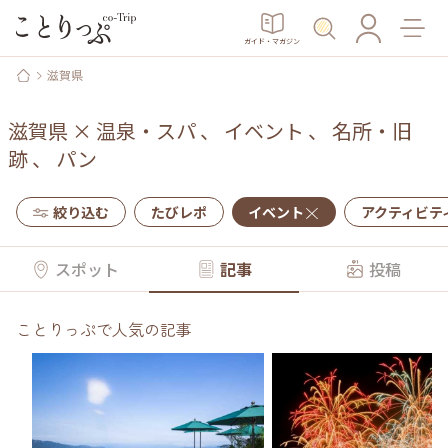
ガイド・マガジン
滋賀県
滋賀県
×
温泉・スパ
、
イベント
、
名所・旧
跡
、
パン
絞り込む
たびレポ
イベント
アクティビテ
スポット
記事
投稿
ことりっぷで人気の記事