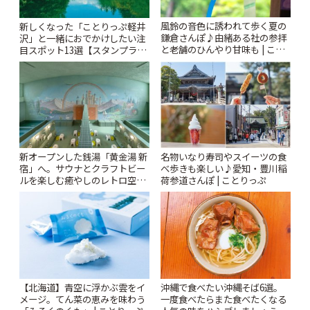
風鈴の音色に誘われて歩く夏の
新しくなった「ことりっぷ軽井
鎌倉さんぽ♪由緒ある社の参拝
沢」と一緒におでかけしたい注
と老舗のひんやり甘味も | こと
目スポット13選【スタンプラリ
りっぷ
ー開催中】 | ことりっぷ
新オープンした銭湯「黄金湯 新
名物いなり寿司やスイーツの食
宿」へ。サウナとクラフトビー
べ歩きも楽しい♪愛知・豊川稲
ルを楽しむ癒やしのレトロ空間
荷参道さんぽ | ことりっぷ
| ことりっぷ
【北海道】青空に浮かぶ雲をイ
沖縄で食べたい沖縄そば6選。
メージ。てん菜の恵みを味わう
一度食べたらまた食べたくなる