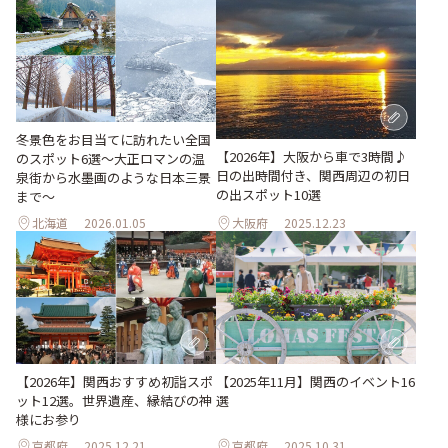
冬景色をお目当てに訪れたい全国
【2026年】大阪から車で3時間♪
のスポット6選〜大正ロマンの温
日の出時間付き、関西周辺の初日
泉街から水墨画のような日本三景
の出スポット10選
まで〜
北海道
2026.01.05
大阪府
2025.12.23
【2026年】関西おすすめ初詣スポ
【2025年11月】関西のイベント16
ット12選。世界遺産、縁結びの神
選
様にお参り
京都府
2025.12.21
京都府
2025.10.31