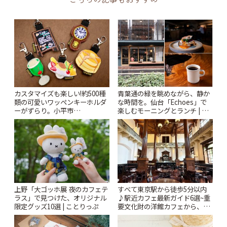
カスタマイズも楽しい!約500種
青葉通の緑を眺めながら、静か
類の可愛いワッペンキーホルダ
な時間を。仙台「Echoes」で
ーがずらり。小平市
楽しむモーニングとランチ | こ
「Kimamaya T&K」 | ことりっ
とりっぷ
ぷ
上野「大ゴッホ展 夜のカフェテ
すべて東京駅から徒歩5分以内
ラス」で見つけた、オリジナル
♪駅近カフェ最新ガイド6選~重
限定グッズ10選 | ことりっぷ
要文化財の洋館カフェから、改
札すぐのレトロ喫茶まで~ | こと
りっぷ