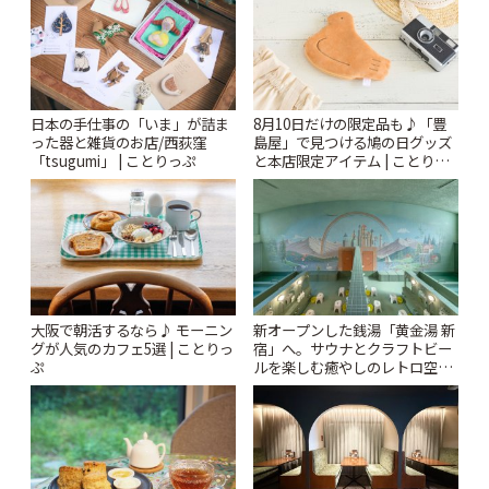
日本の手仕事の「いま」が詰ま
8月10日だけの限定品も♪「豊
った器と雑貨のお店/西荻窪
島屋」で見つける鳩の日グッズ
「tsugumi」 | ことりっぷ
と本店限定アイテム | ことりっ
ぷ
大阪で朝活するなら♪ モーニン
新オープンした銭湯「黄金湯 新
グが人気のカフェ5選 | ことりっ
宿」へ。サウナとクラフトビー
ぷ
ルを楽しむ癒やしのレトロ空間
| ことりっぷ