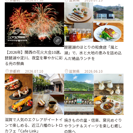
琵琶湖のほとりの和食店「風と
【2026年】関西の花火大会10選。
湖」で、水と大地の恵みを詰め込
琵琶湖や淀川、夜空を華やかに彩
んだ絶品ランチを
る光の祭典
京都府
2026.07.10
滋賀県
2026.06.10
滋賀で人気のエクレアがイートイ
焼きものの里・信楽、窯元めぐり
ンで楽しめる、近江八幡のレトロ
やランチ＆スイーツを楽しむ癒し
カフェ「Cafe Link」
の旅へ