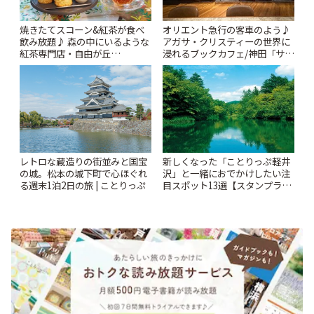
焼きたてスコーン&紅茶が食べ
オリエント急行の客車のよう♪
飲み放題♪ 森の中にいるような
アガサ・クリスティーの世界に
紅茶専門店・自由が丘
浸れるブックカフェ/神田「サロ
「YOTSUBA TEA」でのんびり
ンクリスティ」 | ことりっぷ
時間 | ことりっぷ
レトロな蔵造りの街並みと国宝
新しくなった「ことりっぷ軽井
の城。松本の城下町で心ほぐれ
沢」と一緒におでかけしたい注
る週末1泊2日の旅 | ことりっぷ
目スポット13選【スタンプラリ
ー開催中】 | ことりっぷ