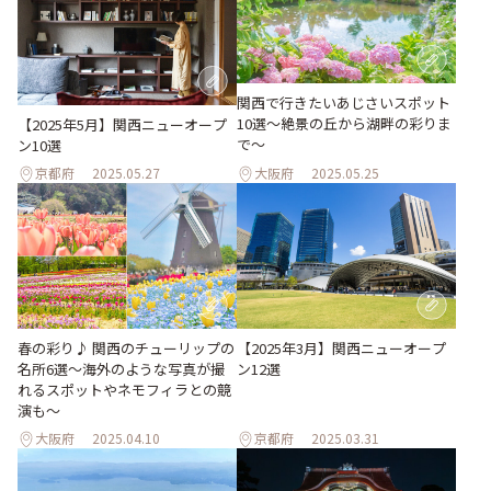
関西で行きたいあじさいスポット
10選〜絶景の丘から湖畔の彩りま
【2025年5月】関西ニューオープ
で〜
ン10選
京都府
2025.05.27
大阪府
2025.05.25
春の彩り♪ 関西のチューリップの
【2025年3月】関西ニューオープ
名所6選～海外のような写真が撮
ン12選
れるスポットやネモフィラとの競
演も～
大阪府
2025.04.10
京都府
2025.03.31