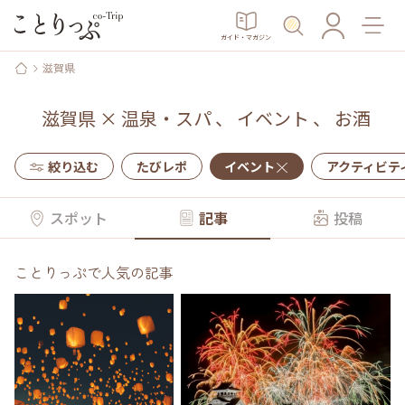
ガイド・マガジン
滋賀県
滋賀県
×
温泉・スパ
、
イベント
、
お酒
絞り込む
たびレポ
イベント
アクティビテ
スポット
記事
投稿
ことりっぷで人気の記事