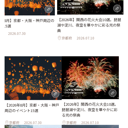
【2026年】関西の花火大会10選。琵琶
26年8月】京都・大阪・神戸周辺の
湖や淀川、夜空を華やかに彩る光の祭
ト15選
典
府
2026.07.30
京都府
2026.07.10
【2026年】関西の花火大会10選。
【2026年8月】京都・大阪・神戸
琵琶湖や淀川、夜空を華やかに彩
周辺のイベント15選
る光の祭典
京都府
2026.07.30
京都府
2026.07.10