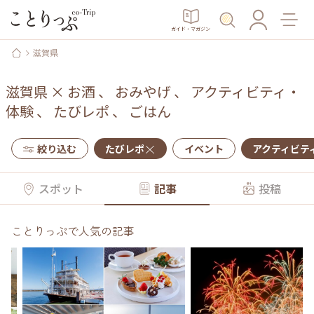
ガイド・マガジン
滋賀県
滋賀県
×
お酒
、
おみやげ
、
アクティビティ・
体験
、
たびレポ
、
ごはん
絞り込む
たびレポ
イベント
アクティビテ
スポット
記事
投稿
ことりっぷで人気の記事