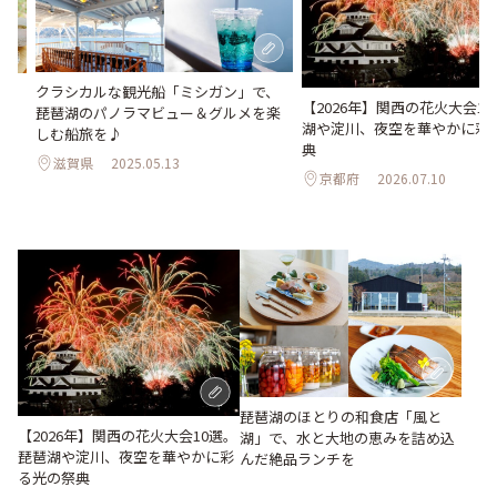
クラシカルな観光船「ミシガン」で、
ラ
【2026年】関西の花火大会1
琵琶湖のパノラマビュー＆グルメを楽
湖や淀川、夜空を華やかに彩
しむ船旅を♪
典
滋賀県
2025.05.13
京都府
2026.07.10
琵琶湖のほとりの和食店「風と
【2026年】関西の花火大会10選。
湖」で、水と大地の恵みを詰め込
琵琶湖や淀川、夜空を華やかに彩
んだ絶品ランチを
る光の祭典