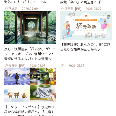
海外1エリアがリニューアル
族館「átoa」と周辺さんぽ
宮城県
2026.07.09
兵庫県
[PR]
2026.08.07
【旅先診断】あなたの“いま”にぴ
長野・浅間温泉「界 松本」がリニ
ったりな旅先が見つかる♪
ューアルオープン。信州ワインと
音楽に浸るエレガントな湯宿へ
長野県
[PR]
2026.08.05
2026.05.15
【チケットプレゼント】水辺の世
界から浮世絵の世界へ。「広島も