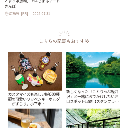
とまち水族館」ではじまるアート
さんぽ
広島県
[PR]
2026.07.31
こちらの記事もおすすめ
新しくなった「ことりっぷ軽井
カスタマイズも楽しい!約500種
沢」と一緒におでかけしたい注
類の可愛いワッペンキーホルダ
目スポット13選【スタンプラリ
ーがずらり。小平市
ー開催中】 | ことりっぷ
「Kimamaya T&K」 | ことりっ
ぷ