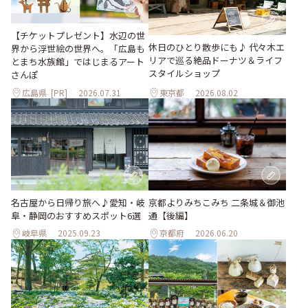
【チケットプレゼント】水辺の世
休日のひとり散歩にも♪ 代々木エ
界から浮世絵の世界へ。「広島も
リアで巡る絶品ドーナツ＆ライフ
とまち水族館」ではじまるアート
スタイルショップ
さんぽ
広島県
[PR]
2026.07.31
東京都
2026.08.02
名古屋から日帰り旅へ♪愛知・岐
京都よりみちこみち 二条城＆御池
阜・静岡のおすすめスポット6選
通【後編】
岐阜県
2025.09.23
京都府
2026.06.20