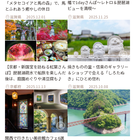
幡で1dayさんぽ～レトロ＆琵琶湖
「メタセコイアと馬の森」で、馬
ビューを満喫～
とふれあう癒やしの休日
滋賀県
2025.12.01
滋賀県
2025.11.25
【京都・新国宝を訪ねる紅葉さん
焼きものの里・信楽のギャラリー
ぽ】琵琶湖疏水で船旅を楽しんだ
＆ショップで会える「しろたぬ
後は、庭園めぐりや湯豆腐も♪
き」にひとめ惚れ
京都府
2025.11.13
滋賀県
2025.10.08
関西で行きたい美術館カフェ6選