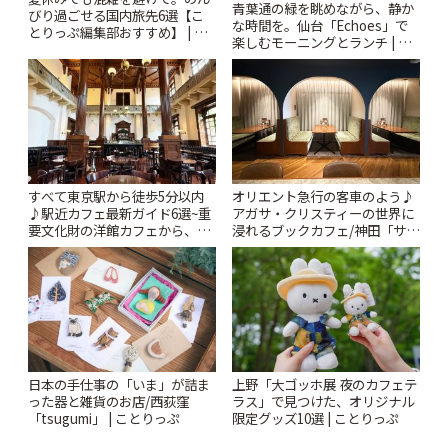
青葉通の緑を眺めながら、静か
びり過ごせる国内旅先6選【こ
な時間を。仙台「Echoes」で
とりっぷ編集部おすすめ】 | こ
楽しむモーニングとランチ | こ
とりっぷ
とりっぷ
すべて東京駅から徒歩5分以内
オリエント急行の客車のよう♪
♪駅近カフェ最新ガイド6選~重
アガサ・クリスティーの世界に
要文化財の洋館カフェから、改
浸れるブックカフェ/神田「サロ
札すぐのレトロ喫茶まで~ | こと
ンクリスティ」 | ことりっぷ
りっぷ
日本の手仕事の「いま」が詰ま
上野「大ゴッホ展 夜のカフェテ
った器と雑貨のお店/西荻窪
ラス」で見つけた、オリジナル
「tsugumi」 | ことりっぷ
限定グッズ10選 | ことりっぷ