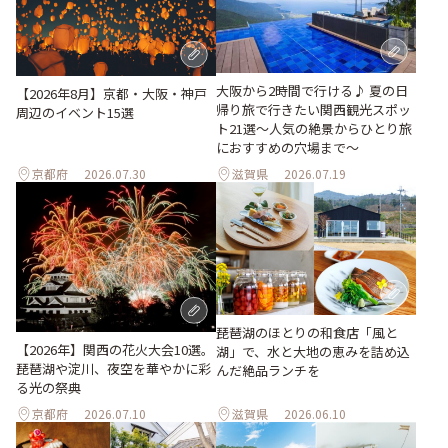
大阪から2時間で行ける♪ 夏の日
【2026年8月】京都・大阪・神戸
帰り旅で行きたい関西観光スポッ
周辺のイベント15選
ト21選～人気の絶景からひとり旅
におすすめの穴場まで～
京都府
2026.07.30
滋賀県
2026.07.19
琵琶湖のほとりの和食店「風と
【2026年】関西の花火大会10選。
湖」で、水と大地の恵みを詰め込
琵琶湖や淀川、夜空を華やかに彩
んだ絶品ランチを
る光の祭典
京都府
2026.07.10
滋賀県
2026.06.10