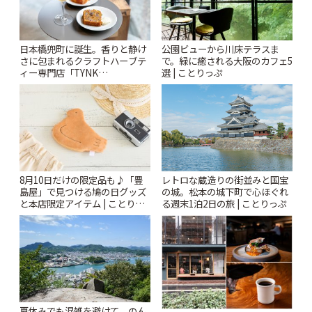
日本橋兜町に誕生。香りと静け
公園ビューから川床テラスま
さに包まれるクラフトハーブテ
で。緑に癒される大阪のカフェ5
ィー専門店「TYNK
選 | ことりっぷ
Kabutocho」 | ことりっぷ
8月10日だけの限定品も♪「豊
レトロな蔵造りの街並みと国宝
島屋」で見つける鳩の日グッズ
の城。松本の城下町で心ほぐれ
と本店限定アイテム | ことりっ
る週末1泊2日の旅 | ことりっぷ
ぷ
夏休みでも混雑を避けて。のん