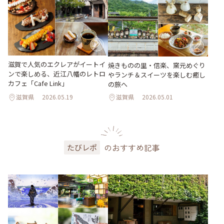
滋賀で人気のエクレアがイートイ
焼きものの里・信楽、窯元めぐり
ンで楽しめる、近江八幡のレトロ
やランチ＆スイーツを楽しむ癒し
カフェ「Cafe Link」
の旅へ
滋賀県
2026.05.19
滋賀県
2026.05.01
のおすすめ記事
たびレポ