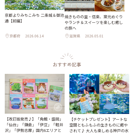
京都よりみちこみち 二条城＆御池
焼きものの里・信楽、窯元めぐり
通【前編】
やランチ＆スイーツを楽しむ癒し
の旅へ
京都府
2026.06.14
滋賀県
2026.05.01
おすすめ記事
【改訂版発売♪】「角館・盛岡」
【チケットプレゼント】アートな
「仙台」「鎌倉」「伊豆」「軽井
空間ともふもふの生きものに癒や
沢」「伊勢志摩」国内6エリアと
されて♪ 大人も楽しめる神戸の水