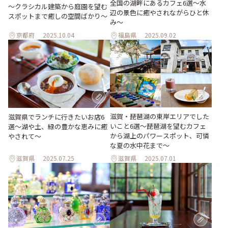
全国の湖畔にあるカフェ6選〜水
～クラシカル建築から庭園を望む
辺の景色に癒やされながらひと休
スポットまで癒しの空間ばかり～
み〜
京都府
2025.10.04
福島県
2025.09.02
滋賀・琵琶湖の東岸エリアでした
滋賀県でランチに行きたいお店6
いこと6選〜琵琶湖を望むカフェ
選〜湖や土、緑の豊かな恵みに癒
から湖上のパワースポット、可憐
やされて〜
な夏の水中花まで～
滋賀県
2025.07.25
滋賀県
2025.07.01