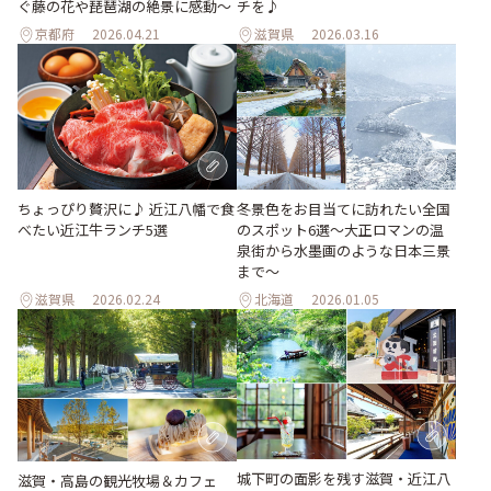
ぐ藤の花や琵琶湖の絶景に感動～
チを♪
京都府
2026.04.21
滋賀県
2026.03.16
冬景色をお目当てに訪れたい全国
ちょっぴり贅沢に♪ 近江八幡で食
のスポット6選〜大正ロマンの温
べたい近江牛ランチ5選
泉街から水墨画のような日本三景
まで〜
滋賀県
2026.02.24
北海道
2026.01.05
城下町の面影を残す滋賀・近江八
滋賀・高島の観光牧場＆カフェ