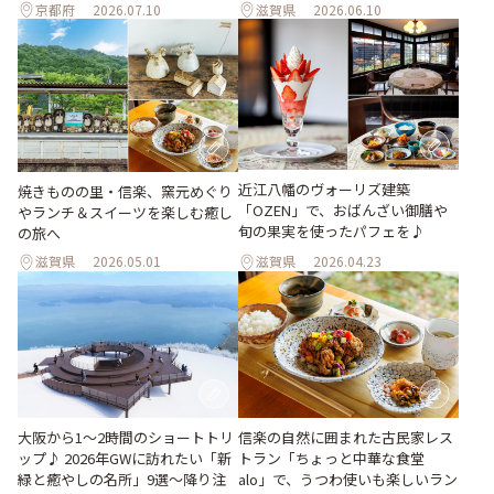
京都府
2026.07.10
滋賀県
2026.06.10
近江八幡のヴォーリズ建築
焼きものの里・信楽、窯元めぐり
「OZEN」で、おばんざい御膳や
やランチ＆スイーツを楽しむ癒し
旬の果実を使ったパフェを♪
の旅へ
滋賀県
2026.05.01
滋賀県
2026.04.23
大阪から1〜2時間のショートトリ
信楽の自然に囲まれた古民家レス
ップ♪ 2026年GWに訪れたい「新
トラン「ちょっと中華な食堂
緑と癒やしの名所」9選～降り注
alo」で、うつわ使いも楽しいラン