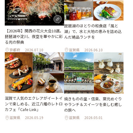
琵琶湖のほとりの和食店「風と
【2026年】関西の花火大会10選。
湖」で、水と大地の恵みを詰め込
琵琶湖や淀川、夜空を華やかに彩
んだ絶品ランチを
る光の祭典
京都府
2026.07.10
滋賀県
2026.06.10
滋賀で人気のエクレアがイートイ
焼きものの里・信楽、窯元めぐり
ンで楽しめる、近江八幡のレトロ
やランチ＆スイーツを楽しむ癒し
カフェ「Cafe Link」
の旅へ
滋賀県
2026.05.19
滋賀県
2026.05.01