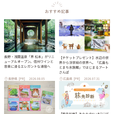
おすすめ記事
長野・浅間温泉「界 松本」がリニ
【チケットプレゼント】水辺の世
ューアルオープン。信州ワインと
界から浮世絵の世界へ。「広島も
音楽に浸るエレガントな湯宿へ
とまち水族館」ではじまるアート
さんぽ
長野県
[PR]
2026.08.05
広島県
[PR]
2026.07.31
【旅先診断】あなたの“いま”にぴ