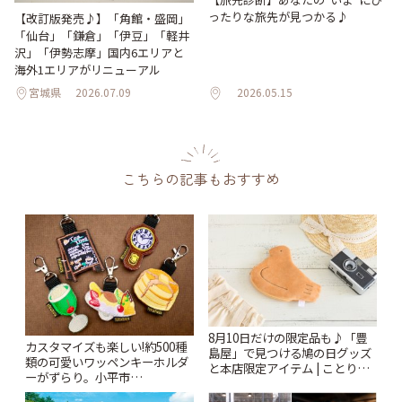
ったりな旅先が見つかる♪
【改訂版発売♪】「角館・盛岡」
「仙台」「鎌倉」「伊豆」「軽井
沢」「伊勢志摩」国内6エリアと
海外1エリアがリニューアル
宮城県
2026.07.09
2026.05.15
こちらの記事もおすすめ
8月10日だけの限定品も♪「豊
カスタマイズも楽しい!約500種
島屋」で見つける鳩の日グッズ
類の可愛いワッペンキーホルダ
と本店限定アイテム | ことりっ
ーがずらり。小平市
ぷ
「Kimamaya T&K」 | ことりっ