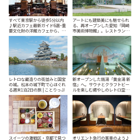
すべて東京駅から徒歩5分以内
アートにも建築美にも魅せられ
♪駅近カフェ最新ガイド6選~重
る、再オープンした愛知「岡崎
要文化財の洋館カフェから、改
市美術博物館」。レストランや
札すぐのレトロ喫茶まで~ | こと
ショップも充実 | ことりっぷ
りっぷ
レトロな蔵造りの街並みと国宝
新オープンした銭湯「黄金湯 新
の城。松本の城下町で心ほぐれ
宿」へ。サウナとクラフトビー
る週末1泊2日の旅 | ことりっぷ
ルを楽しむ癒やしのレトロ空間
| ことりっぷ
スイーツの激戦区・京都で見つ
オリエント急行の客車のよう♪