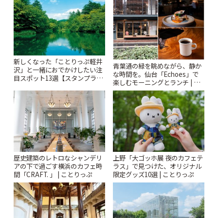
ぷ
新しくなった「ことりっぷ軽井
青葉通の緑を眺めながら、静か
沢」と一緒におでかけしたい注
な時間を。仙台「Echoes」で
目スポット13選【スタンプラリ
楽しむモーニングとランチ | こ
ー開催中】 | ことりっぷ
とりっぷ
歴史建築のレトロなシャンデリ
上野「大ゴッホ展 夜のカフェテ
アの下で過ごす横浜のカフェ時
ラス」で見つけた、オリジナル
間「CRAFT. 」 | ことりっぷ
限定グッズ10選 | ことりっぷ