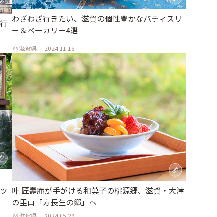
わざわざ行きたい、滋賀の個性豊かなパティスリ
行
ー＆ベーカリー4選
滋賀県
2024.11.16
ッ
叶 匠壽庵が手がける和菓子の桃源郷、滋賀・大津
の里山「寿長生の郷」へ
滋賀県
2024.05.29