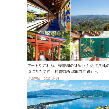
アートやご利益、琵琶湖の眺めも♪ 近江八幡
頂にたたずむ「村雲御所 瑞龍寺門跡」へ
滋賀県
2025.10.14