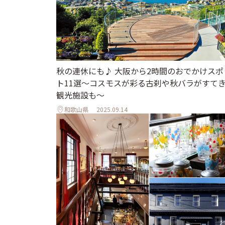
秋の連休にも♪ 大阪から2時間のおでかけスポ
ト11選～コスモスが彩る古刹や秋バラがすて
観光施設も～
和歌山県
2025.09.14