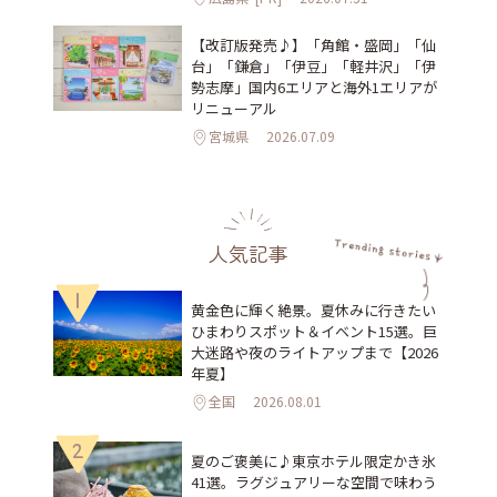
【改訂版発売♪】「角館・盛岡」「仙
台」「鎌倉」「伊豆」「軽井沢」「伊
勢志摩」国内6エリアと海外1エリアが
リニューアル
宮城県
2026.07.09
人気記事
1
黄金色に輝く絶景。夏休みに行きたい
ひまわりスポット＆イベント15選。巨
大迷路や夜のライトアップまで【2026
年夏】
全国
2026.08.01
2
夏のご褒美に♪東京ホテル限定かき氷
41選。ラグジュアリーな空間で味わう