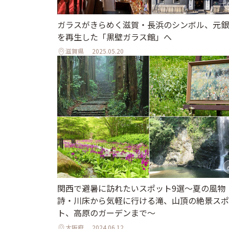
ガラスがきらめく滋賀・長浜のシンボル、元銀
を再生した「黒壁ガラス館」へ
滋賀県
2025.05.20
関西で避暑に訪れたいスポット9選～夏の風物
詩・川床から気軽に行ける滝、山頂の絶景スポ
ト、高原のガーデンまで～
大阪府
2024.06.12