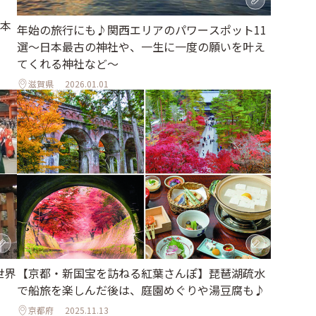
本
年始の旅行にも♪関西エリアのパワースポット11
選～日本最古の神社や、一生に一度の願いを叶え
てくれる神社など～
滋賀県
2026.01.01
世界
【京都・新国宝を訪ねる紅葉さんぽ】琵琶湖疏水
で船旅を楽しんだ後は、庭園めぐりや湯豆腐も♪
京都府
2025.11.13