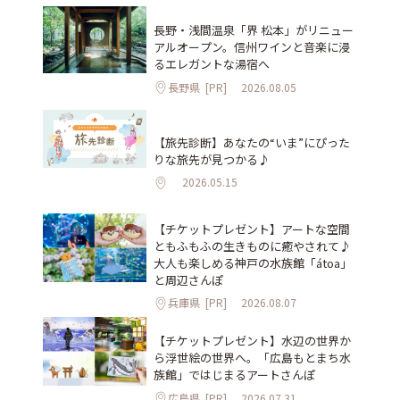
長野・浅間温泉「界 松本」がリニュー
アルオープン。信州ワインと音楽に浸
るエレガントな湯宿へ
長野県
[PR]
2026.08.05
【旅先診断】あなたの“いま”にぴった
りな旅先が見つかる♪
2026.05.15
【チケットプレゼント】アートな空間
ともふもふの生きものに癒やされて♪
大人も楽しめる神戸の水族館「átoa」
と周辺さんぽ
兵庫県
[PR]
2026.08.07
【チケットプレゼント】水辺の世界か
ら浮世絵の世界へ。「広島もとまち水
族館」ではじまるアートさんぽ
広島県
[PR]
2026.07.31