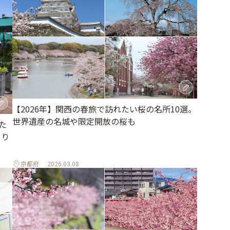
【2026年】関西の春旅で訪れたい桜の名所10選。
世界遺産の名城や限定開放の桜も
た
とり
京都府
2026.03.08