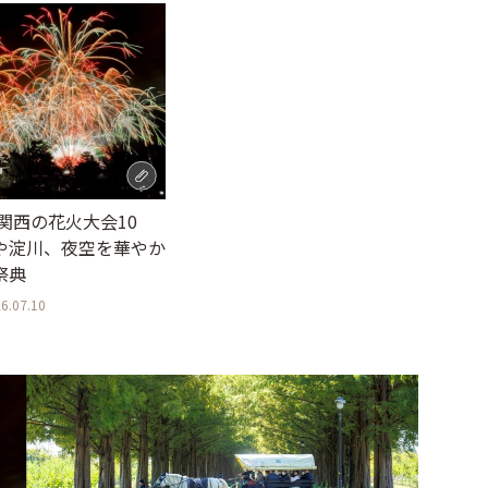
】関西の花火大会10
や淀川、夜空を華やか
祭典
6.07.10