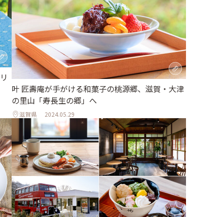
リ
叶 匠壽庵が手がける和菓子の桃源郷、滋賀・大津
の里山「寿長生の郷」へ
滋賀県
2024.05.29