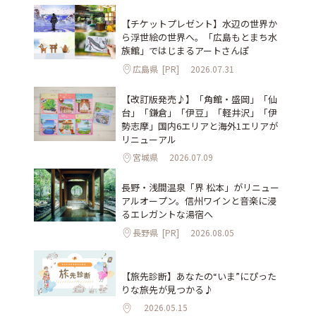
【チケットプレゼント】水辺の世界か
ら浮世絵の世界へ。「広島もとまち水
族館」ではじまるアートさんぽ
広島県
[PR]
2026.07.31
【改訂版発売♪】「角館・盛岡」「仙
台」「鎌倉」「伊豆」「軽井沢」「伊
勢志摩」国内6エリアと海外1エリアが
リニューアル
宮城県
2026.07.09
長野・浅間温泉「界 松本」がリニュー
アルオープン。信州ワインと音楽に浸
るエレガントな湯宿へ
長野県
[PR]
2026.08.05
【旅先診断】あなたの“いま”にぴった
りな旅先が見つかる♪
2026.05.15