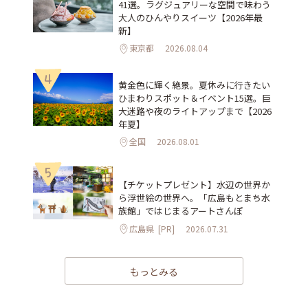
41選。ラグジュアリーな空間で味わう
大人のひんやりスイーツ【2026年最
新】
東京都
2026.08.04
4
黄金色に輝く絶景。夏休みに行きたい
ひまわりスポット＆イベント15選。巨
大迷路や夜のライトアップまで【2026
年夏】
全国
2026.08.01
5
【チケットプレゼント】水辺の世界か
ら浮世絵の世界へ。「広島もとまち水
族館」ではじまるアートさんぽ
広島県
[PR]
2026.07.31
もっとみる