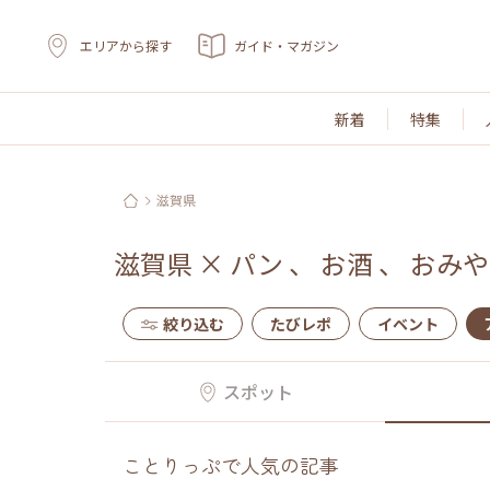
エリアから探す
ガイド・マガジン
新着
特集
滋賀県
滋賀県
×
パン
、
お酒
、
おみや
絞り込む
たびレポ
イベント
スポット
ことりっぷで人気の記事