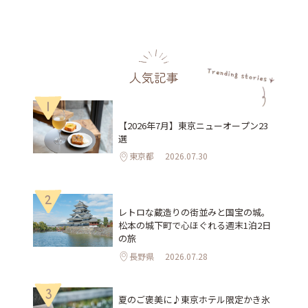
人気記事
1
【2026年7月】東京ニューオープン23
選
東京都
2026.07.30
2
レトロな蔵造りの街並みと国宝の城。
松本の城下町で心ほぐれる週末1泊2日
の旅
長野県
2026.07.28
3
夏のご褒美に♪東京ホテル限定かき氷