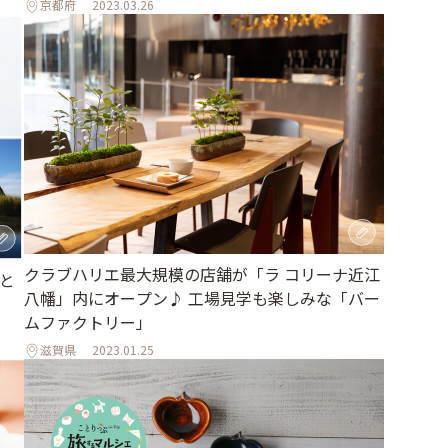
京都府
2023.03.26
クラブハリエ最大規模の店舗が「ラ コリーナ近江
と
八幡」内にオープン♪ 工場見学も楽しみな「バー
ムファクトリー」
滋賀県
2023.01.25