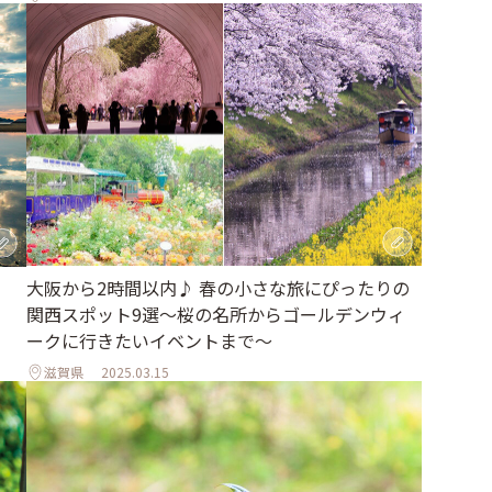
大阪から2時間以内♪ 春の小さな旅にぴったりの
関西スポット9選～桜の名所からゴールデンウィ
ークに行きたいイベントまで～
滋賀県
2025.03.15