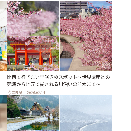
関西で行きたい早咲き桜スポット〜世界遺産との
競演から地元で愛される川沿いの並木まで〜
奈良県
2026.02.14