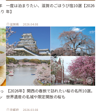
年
一度は泊まりたい、滋賀のごほうび宿10選【2026
降り
年】
滋賀県
2026.04.08
【2026年】関西の春旅で訪れたい桜の名所10選。
っ
世界遺産の名城や限定開放の桜も
ン
京都府
2026.03.08