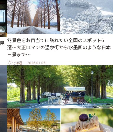
冬景色をお目当てに訪れたい全国のスポット6
古民
選〜大正ロマンの温泉街から水墨画のような日本
三景まで〜
北海道
2026.01.05