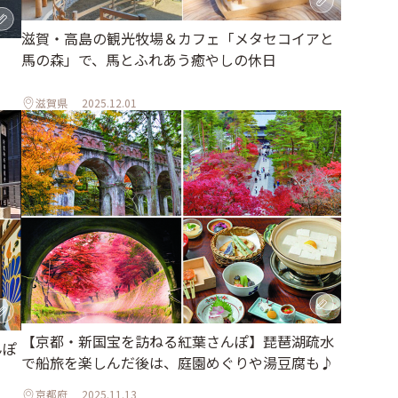
滋賀・高島の観光牧場＆カフェ「メタセコイアと
馬の森」で、馬とふれあう癒やしの休日
滋賀県
2025.12.01
【京都・新国宝を訪ねる紅葉さんぽ】琵琶湖疏水
んぽ
で船旅を楽しんだ後は、庭園めぐりや湯豆腐も♪
京都府
2025.11.13