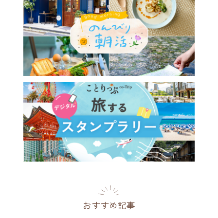
から2時間で行ける♪ 夏の日
旅で行きたい関西観光スポッ
1選～人気の絶景からひとり
おすすめの穴場まで～
県
2026.07.19
おすすめ記事