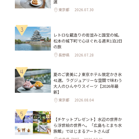
選
東京都
2026.07.30
3
レトロな蔵造りの街並みと国宝の城。
松本の城下町で心ほぐれる週末1泊2日
の旅
長野県
2026.07.28
4
夏のご褒美に♪東京ホテル限定かき氷
41選。ラグジュアリーな空間で味わう
大人のひんやりスイーツ【2026年最
新】
東京都
2026.08.04
5
【チケットプレゼント】水辺の世界か
ら浮世絵の世界へ。「広島もとまち水
族館」ではじまるアートさんぽ