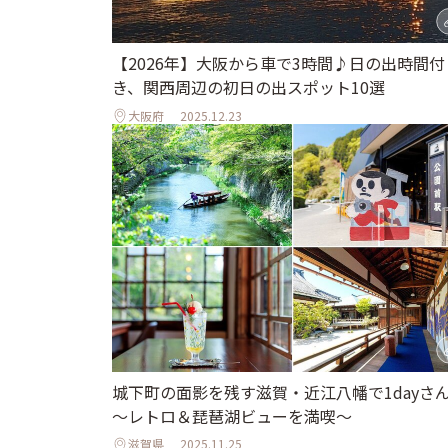
【2026年】大阪から車で3時間♪日の出時間付
き、関西周辺の初日の出スポット10選
大阪府
2025.12.23
城下町の面影を残す滋賀・近江八幡で1dayさ
～レトロ＆琵琶湖ビューを満喫～
滋賀県
2025.11.25