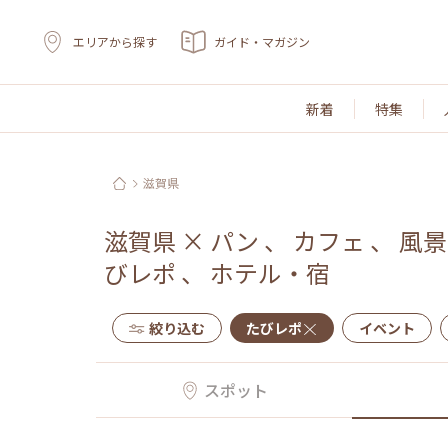
エリアから探す
ガイド・マガジン
新着
特集
滋賀県
滋賀県
×
パン
、
カフェ
、
風景
びレポ
、
ホテル・宿
絞り込む
たびレポ
イベント
スポット