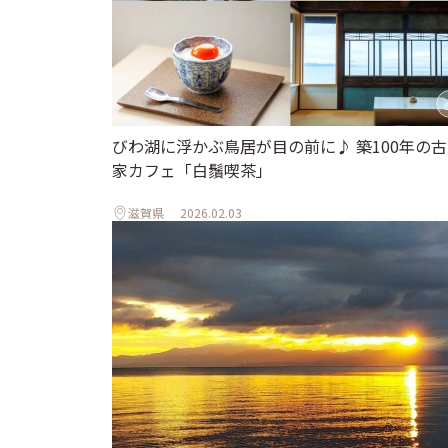
びわ湖に浮かぶ鳥居が目の前に♪ 築100年の
家カフェ「白鬚喫茶」
滋賀県
2026.02.03