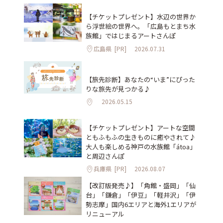
【チケットプレゼント】水辺の世界か
ら浮世絵の世界へ。「広島もとまち水
族館」ではじまるアートさんぽ
広島県
[PR]
2026.07.31
【旅先診断】あなたの“いま”にぴった
りな旅先が見つかる♪
2026.05.15
【チケットプレゼント】アートな空間
ともふもふの生きものに癒やされて♪
大人も楽しめる神戸の水族館「átoa」
と周辺さんぽ
兵庫県
[PR]
2026.08.07
【改訂版発売♪】「角館・盛岡」「仙
台」「鎌倉」「伊豆」「軽井沢」「伊
勢志摩」国内6エリアと海外1エリアが
リニューアル