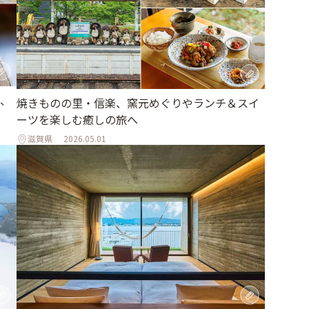
、
焼きものの里・信楽、窯元めぐりやランチ＆スイ
ーツを楽しむ癒しの旅へ
滋賀県
2026.05.01