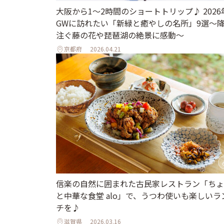
大阪から1〜2時間のショートトリップ♪ 2026
GWに訪れたい「新緑と癒やしの名所」9選～
注ぐ藤の花や琵琶湖の絶景に感動～
京都府
2026.04.21
信楽の自然に囲まれた古民家レストラン「ちょ
と中華な食堂 alo」で、うつわ使いも楽しいラ
チを♪
滋賀県
2026.03.16