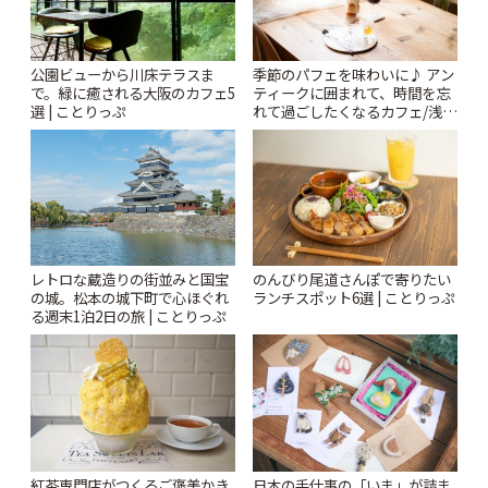
公園ビューから川床テラスま
季節のパフェを味わいに♪ アン
で。緑に癒される大阪のカフェ5
ティークに囲まれて、時間を忘
選 | ことりっぷ
れて過ごしたくなるカフェ/浅草
「annorum cafe」 | ことりっぷ
レトロな蔵造りの街並みと国宝
のんびり尾道さんぽで寄りたい
の城。松本の城下町で心ほぐれ
ランチスポット6選 | ことりっぷ
る週末1泊2日の旅 | ことりっぷ
紅茶専門店がつくるご褒美かき
日本の手仕事の「いま」が詰ま