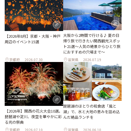
大阪から2時間で行ける♪ 夏の日
【2026年8月】京都・大阪・神戸
帰り旅で行きたい関西観光スポッ
周辺のイベント15選
ト21選～人気の絶景からひとり旅
におすすめの穴場まで～
京都府
2026.07.30
滋賀県
2026.07.19
琵琶湖のほとりの和食店「風と
【2026年】関西の花火大会10選。
湖」で、水と大地の恵みを詰め込
琵琶湖や淀川、夜空を華やかに彩
んだ絶品ランチを
る光の祭典
京都府
2026.07.10
滋賀県
2026.06.10