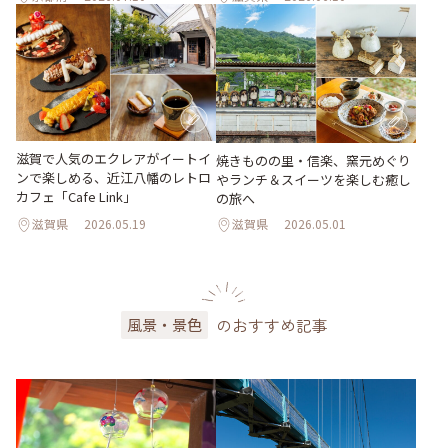
滋賀で人気のエクレアがイートイ
焼きものの里・信楽、窯元めぐり
ンで楽しめる、近江八幡のレトロ
やランチ＆スイーツを楽しむ癒し
カフェ「Cafe Link」
の旅へ
滋賀県
2026.05.19
滋賀県
2026.05.01
のおすすめ記事
風景・景色