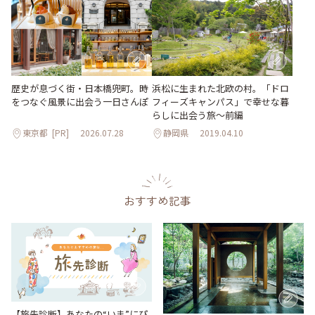
歴史が息づく街・日本橋兜町。時
浜松に生まれた北欧の村。「ドロ
をつなぐ風景に出会う一日さんぽ
フィーズキャンパス」で幸せな暮
らしに出会う旅～前編
東京都
[PR]
2026.07.28
静岡県
2019.04.10
おすすめ記事
【旅先診断】あなたの“いま”にぴ