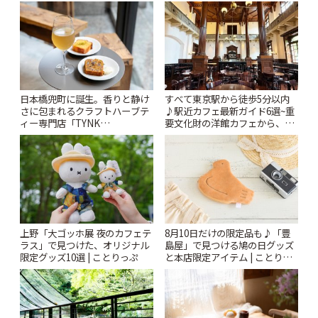
「Kimamaya T&K」 | ことりっ
ぷ
日本橋兜町に誕生。香りと静け
すべて東京駅から徒歩5分以内
さに包まれるクラフトハーブテ
♪駅近カフェ最新ガイド6選~重
ィー専門店「TYNK
要文化財の洋館カフェから、改
Kabutocho」 | ことりっぷ
札すぐのレトロ喫茶まで~ | こと
りっぷ
上野「大ゴッホ展 夜のカフェテ
8月10日だけの限定品も♪「豊
ラス」で見つけた、オリジナル
島屋」で見つける鳩の日グッズ
限定グッズ10選 | ことりっぷ
と本店限定アイテム | ことりっ
ぷ