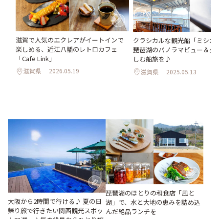
滋賀で人気のエクレアがイートインで
クラシカルな観光船「ミシガ
楽しめる、近江八幡のレトロカフェ
琵琶湖のパノラマビュー＆グ
「Cafe Link」
しむ船旅を♪
滋賀県
2026.05.19
滋賀県
2025.05.13
琵琶湖のほとりの和食店「風と
大阪から2時間で行ける♪ 夏の日
湖」で、水と大地の恵みを詰め込
帰り旅で行きたい関西観光スポッ
んだ絶品ランチを