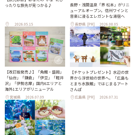
長野・浅間温泉「界 松本」がリニ
ったりな旅先が見つかる♪
ューアルオープン。信州ワインと
音楽に浸るエレガントな湯宿へ
2026.05.15
長野県
[PR]
2026.08.05
【改訂版発売♪】「角館・盛岡」
【チケットプレゼント】水辺の世
「仙台」「鎌倉」「伊豆」「軽井
界から浮世絵の世界へ。「広島も
沢」「伊勢志摩」国内6エリアと
とまち水族館」ではじまるアート
海外1エリアがリニューアル
さんぽ
宮城県
2026.07.09
広島県
[PR]
2026.07.31