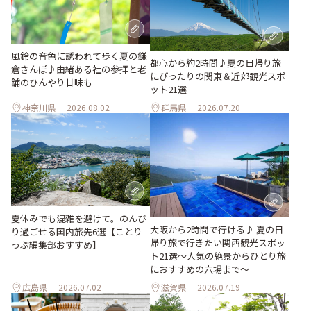
風鈴の音色に誘われて歩く夏の鎌
都心から約2時間♪夏の日帰り旅
倉さんぽ♪由緒ある社の参拝と老
にぴったりの関東＆近郊観光スポ
舗のひんやり甘味も
ット21選
神奈川県
2026.08.02
群馬県
2026.07.20
夏休みでも混雑を避けて。のんび
大阪から2時間で行ける♪ 夏の日
り過ごせる国内旅先6選【ことり
帰り旅で行きたい関西観光スポッ
っぷ編集部おすすめ】
ト21選～人気の絶景からひとり旅
におすすめの穴場まで～
広島県
2026.07.02
滋賀県
2026.07.19