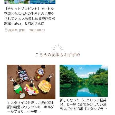
【チケットプレゼント】アートな
空間ともふもふの生きものに癒や
されて♪ 大人も楽しめる神戸の水
族館「átoa」と周辺さんぽ
兵庫県
[PR]
2026.08.07
こちらの記事もおすすめ
新しくなった「ことりっぷ軽井
カスタマイズも楽しい!約500種
沢」と一緒におでかけしたい注
類の可愛いワッペンキーホルダ
目スポット13選【スタンプラリ
ーがずらり。小平市
ー開催中】 | ことりっぷ