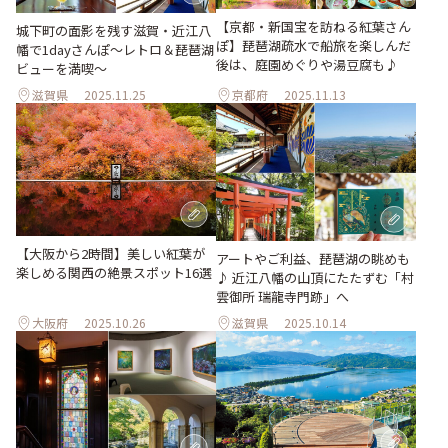
【京都・新国宝を訪ねる紅葉さん
城下町の面影を残す滋賀・近江八
ぽ】琵琶湖疏水で船旅を楽しんだ
幡で1dayさんぽ～レトロ＆琵琶湖
後は、庭園めぐりや湯豆腐も♪
ビューを満喫～
滋賀県
2025.11.25
京都府
2025.11.13
【大阪から2時間】美しい紅葉が
アートやご利益、琵琶湖の眺めも
楽しめる関西の絶景スポット16選
♪ 近江八幡の山頂にたたずむ「村
雲御所 瑞龍寺門跡」へ
大阪府
2025.10.26
滋賀県
2025.10.14