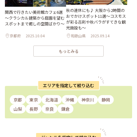
秋の連休にも♪ 大阪から2時間の
関西で行きたい美術館カフェ6選
おでかけスポット11選～コスモス
～クラシカル建築から庭園を望む
が彩る古刹や秋バラがすてきな観
スポットまで癒しの空間ばかり～
光施設も～
京都府
2025.10.04
和歌山県
2025.09.14
もっとみる
エリアを指定して絞り込む
京都
東京
北海道
沖縄
神奈川
静岡
山梨
長野
奈良
鎌倉