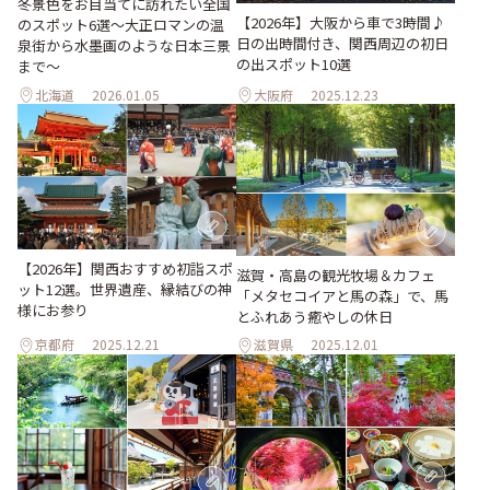
冬景色をお目当てに訪れたい全国
【2026年】大阪から車で3時間♪
のスポット6選〜大正ロマンの温
日の出時間付き、関西周辺の初日
泉街から水墨画のような日本三景
の出スポット10選
まで〜
北海道
2026.01.05
大阪府
2025.12.23
【2026年】関西おすすめ初詣スポ
滋賀・高島の観光牧場＆カフェ
ット12選。世界遺産、縁結びの神
「メタセコイアと馬の森」で、馬
様にお参り
とふれあう癒やしの休日
京都府
2025.12.21
滋賀県
2025.12.01