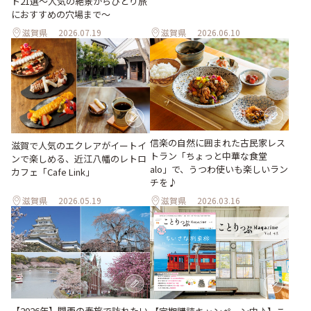
ト21選～人気の絶景からひとり旅
におすすめの穴場まで～
滋賀県
2026.07.19
滋賀県
2026.06.10
信楽の自然に囲まれた古民家レス
滋賀で人気のエクレアがイートイ
トラン「ちょっと中華な食堂
ンで楽しめる、近江八幡のレトロ
alo」で、うつわ使いも楽しいラン
カフェ「Cafe Link」
チを♪
滋賀県
2026.05.19
滋賀県
2026.03.16
【2026年】関西の春旅で訪れたい