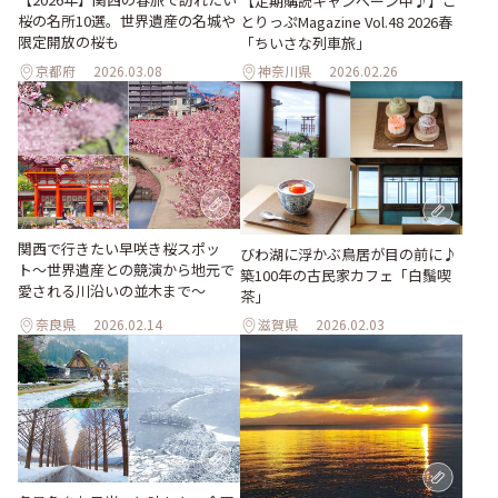
【定期購読キャンペーン中♪】こ
桜の名所10選。世界遺産の名城や
とりっぷMagazine Vol.48 2026春
限定開放の桜も
「ちいさな列車旅」
京都府
2026.03.08
神奈川県
2026.02.26
関西で行きたい早咲き桜スポッ
びわ湖に浮かぶ鳥居が目の前に♪
ト〜世界遺産との競演から地元で
築100年の古民家カフェ「白鬚喫
愛される川沿いの並木まで〜
茶」
奈良県
2026.02.14
滋賀県
2026.02.03