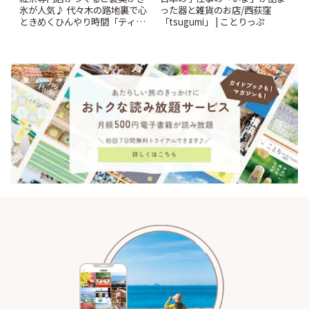
氷が人気♪ 代々木の路地裏で心
った器と雑貨のお店/西荻窪
ときめくひんやり時間「ティー
「tsugumi」 | ことりっぷ
スイーツ ラボ コンテナート」 |
ことりっぷ