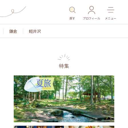
探す
プロフィール
メニュー
鎌倉
軽井沢
特集
名所・旧跡
温泉・スパ
その他施設
ごはん
カ