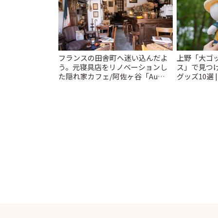
フランスの田舎町へ迷い込んだよ
上野「大ゴ
う。元寝具店をリノベーションし
ス」で見つ
た隠れ家カフェ/阿佐ヶ谷「Au
グッズ10選 
Détour café et brocante」 | こと
りっぷ