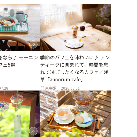
季節のパフェを味わいに♪ アン
るなら♪ モーニン
ティークに囲まれて、時間を忘
フェ5選
れて過ごしたくなるカフェ／浅
草「annorum cafe」
07.28
東京都
2026.08.01