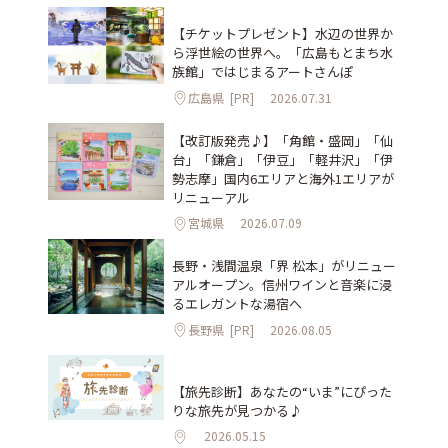
【チケットプレゼント】水辺の世界か
ら浮世絵の世界へ。「広島もとまち水
族館」ではじまるアートさんぽ
広島県
[PR]
2026.07.31
【改訂版発売♪】「角館・盛岡」「仙
台」「鎌倉」「伊豆」「軽井沢」「伊
勢志摩」国内6エリアと海外1エリアが
リニューアル
宮城県
2026.07.09
長野・浅間温泉「界 松本」がリニュー
アルオープン。信州ワインと音楽に浸
るエレガントな湯宿へ
長野県
[PR]
2026.08.05
【旅先診断】あなたの“いま”にぴった
りな旅先が見つかる♪
2026.05.15