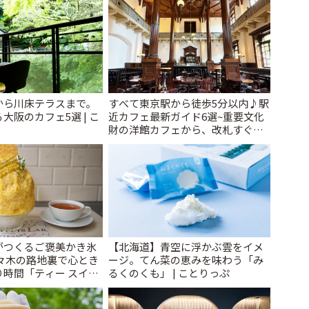
から川床テラスまで。
すべて東京駅から徒歩5分以内♪駅
大阪のカフェ5選 | こ
近カフェ最新ガイド6選~重要文化
財の洋館カフェから、改札すぐの
レトロ喫茶まで~ | ことりっぷ
がつくるご褒美かき氷
【北海道】青空に浮かぶ雲をイメ
代々木の路地裏で心とき
ージ。てん菜の恵みを味わう「み
り時間「ティー スイー
るくのくも」 | ことりっぷ
テナート」 | ことりっ