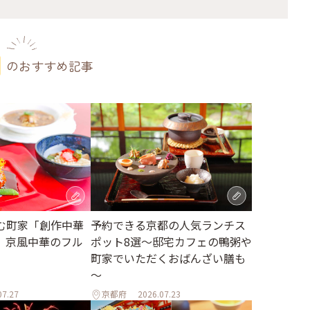
のおすすめ記事
む町家「創作中華
予約できる京都の人気ランチス
、京風中華のフル
ポット8選～邸宅カフェの鴨粥や
町家でいただくおばんざい膳も
～
07.27
京都府
2026.07.23