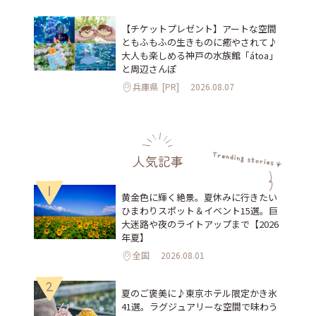
【チケットプレゼント】アートな空間
ともふもふの生きものに癒やされて♪
大人も楽しめる神戸の水族館「átoa」
と周辺さんぽ
兵庫県
[PR]
2026.08.07
人気記事
1
黄金色に輝く絶景。夏休みに行きたい
ひまわりスポット＆イベント15選。巨
大迷路や夜のライトアップまで【2026
年夏】
全国
2026.08.01
2
夏のご褒美に♪東京ホテル限定かき氷
41選。ラグジュアリーな空間で味わう