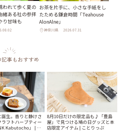
誘われて歩く夏の
お茶を片手に、小さな手紙をし
由緒ある社の参拝
たためる鎌倉時間「Teahouse
やり甘味も
AlonAlne」
6.08.02
神奈川県
2026.07.31
の記事もおすすめ
に誕生。香りと静けさ
8月10日だけの限定品も♪「豊島
クラフトハーブティー
屋」で見つける鳩の日グッズと本
 Kabutocho」 | こ
店限定アイテム | ことりっぷ