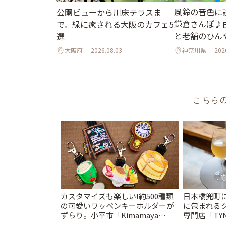
風鈴の音色に
公園ビューから川床テラスま
鎌倉さんぽ♪
で。緑に癒される大阪のカフェ5
と老舗のひん
選
大阪府
2026.08.03
神奈川県
202
こちら
カスタマイズも楽しい!約500種類
日本橋兜町
の可愛いワッペンキーホルダーが
に包まれる
ずらり。小平市「Kimamaya
専門店「TYNK
T&K」 | ことりっぷ
とりっぷ