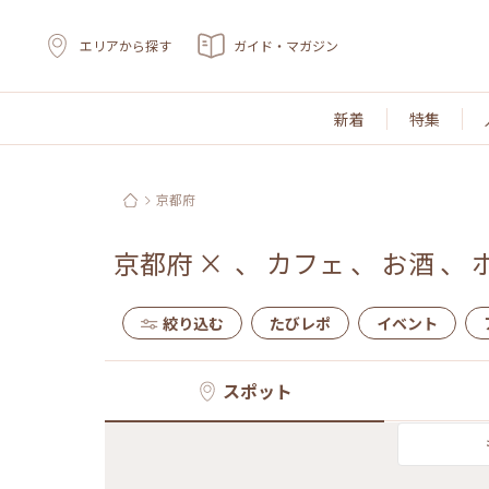
エリアから探す
ガイド・マガジン
新着
特集
京都府
京都府
×
、
カフェ
、
お酒
、
絞り込む
たびレポ
イベント
スポット