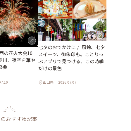
七夕のおでかけに♪ 風鈴、七夕
関西の花火大会10
スイーツ、御朱印も。ことりっ
淀川、夜空を華や
ぷアプリで見つける、この時季
祭典
だけの景色
07.10
山口県
2026.07.07
のおすすめ記事