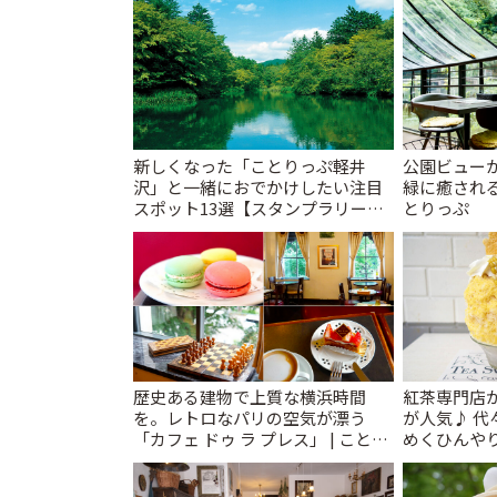
新しくなった「ことりっぷ軽井
公園ビュー
沢」と一緒におでかけしたい注目
緑に癒される
スポット13選【スタンプラリー開
とりっぷ
催中】 | ことりっぷ
歴史ある建物で上質な横浜時間
紅茶専門店
を。レトロなパリの空気が漂う
が人気♪ 
「カフェ ドゥ ラ プレス」 | ことり
めくひんや
っぷ
ツ ラボ コン
ぷ