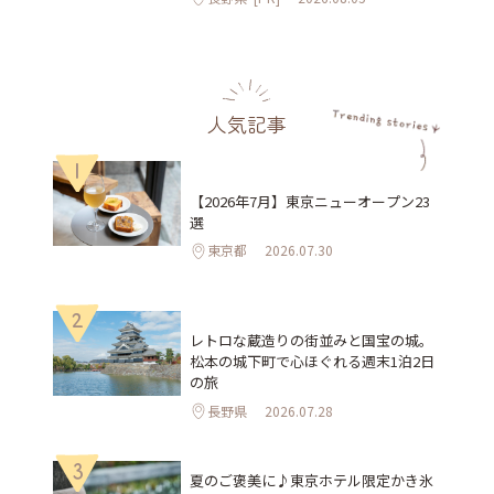
人気記事
1
【2026年7月】東京ニューオープン23
選
東京都
2026.07.30
2
レトロな蔵造りの街並みと国宝の城。
松本の城下町で心ほぐれる週末1泊2日
の旅
長野県
2026.07.28
3
夏のご褒美に♪東京ホテル限定かき氷