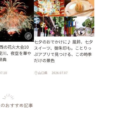
七夕のおでかけに♪ 風鈴、七夕
関西の花火大会10
スイーツ、御朱印も。ことりっ
淀川、夜空を華や
ぷアプリで見つける、この時季
祭典
だけの景色
07.10
山口県
2026.07.07
のおすすめ記事