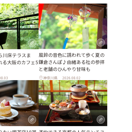
風鈴の音色に誘われて歩く夏の
ら川床テラスま
鎌倉さんぽ♪由緒ある社の参拝
れる大阪のカフェ5
と老舗のひんやり甘味も
08.03
神奈川県
2026.08.02
りたい喫茶店10選
予約できる京都の人気ランチス