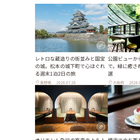
レトロな蔵造りの街並みと国宝
公園ビューか
の城。松本の城下町で心ほぐれ
で。緑に癒さ
る週末1泊2日の旅
選
長野県
2026.07.28
大阪府
2026.
オリエント急行の客車のよう♪
横浜で立ち寄