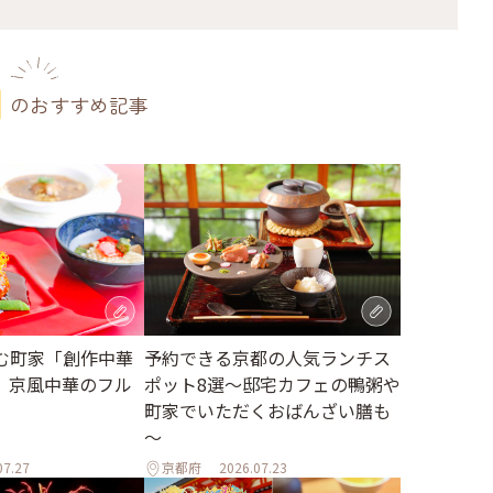
のおすすめ記事
む町家「創作中華
予約できる京都の人気ランチス
、京風中華のフル
ポット8選～邸宅カフェの鴨粥や
町家でいただくおばんざい膳も
～
07.27
京都府
2026.07.23