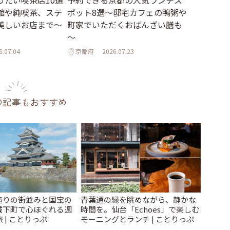
館や純喫茶、ステ
ポット8選～邸宅カフェの鴨粥や
美しいお店まで～
町家でいただくおばんざい膳も
～
6.07.04
京都府
2026.07.23
の記事もおすすめ
造りの街並みと国宝の
青葉通の緑を眺めながら、静かな
城下町で心ほぐれる週
時間を。仙台「Echoes」で楽しむ
 | ことりっぷ
モーニングとランチ | ことりっぷ