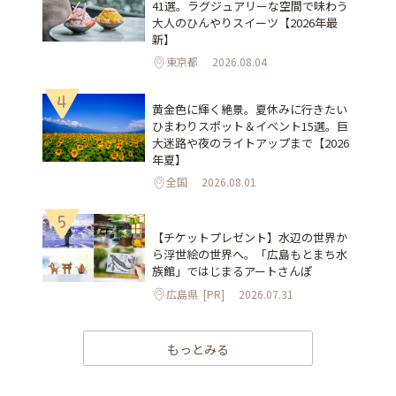
41選。ラグジュアリーな空間で味わう
大人のひんやりスイーツ【2026年最
新】
東京都
2026.08.04
4
黄金色に輝く絶景。夏休みに行きたい
ひまわりスポット＆イベント15選。巨
大迷路や夜のライトアップまで【2026
年夏】
全国
2026.08.01
5
【チケットプレゼント】水辺の世界か
ら浮世絵の世界へ。「広島もとまち水
族館」ではじまるアートさんぽ
広島県
[PR]
2026.07.31
もっとみる