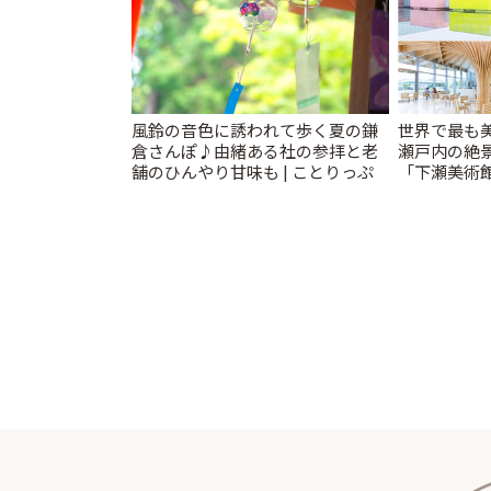
風鈴の音色に誘われて歩く夏の鎌
世界で最も
倉さんぽ♪由緒ある社の参拝と老
瀬戸内の絶
舗のひんやり甘味も | ことりっぷ
「下瀬美術館