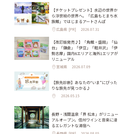
【チケットプレゼント】水辺の世界か
ら浮世絵の世界へ。「広島もとまち水
族館」ではじまるアートさんぽ
広島県
[PR]
2026.07.31
【改訂版発売♪】「角館・盛岡」「仙
台」「鎌倉」「伊豆」「軽井沢」「伊
勢志摩」国内6エリアと海外1エリアが
リニューアル
宮城県
2026.07.09
【旅先診断】あなたの“いま”にぴった
りな旅先が見つかる♪
2026.05.15
長野・浅間温泉「界 松本」がリニュー
アルオープン。信州ワインと音楽に浸
るエレガントな湯宿へ
長野県
[PR]
2026.08.05