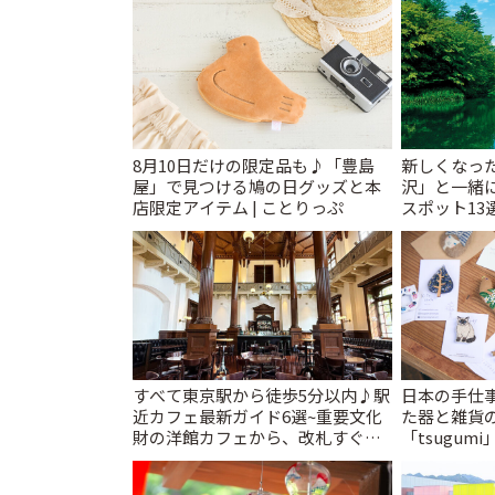
8月10日だけの限定品も♪「豊島
新しくなっ
屋」で見つける鳩の日グッズと本
沢」と一緒
店限定アイテム | ことりっぷ
スポット13
催中】 | こ
すべて東京駅から徒歩5分以内♪駅
日本の手仕
近カフェ最新ガイド6選~重要文化
た器と雑貨
財の洋館カフェから、改札すぐの
「tsugumi
レトロ喫茶まで~ | ことりっぷ