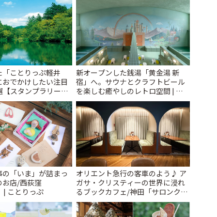
た「ことりっぷ軽井
新オープンした銭湯「黄金湯 新
におでかけしたい注目
宿」へ。サウナとクラフトビール
選【スタンプラリー開
を楽しむ癒やしのレトロ空間 | こ
とりっぷ
とりっぷ
事の「いま」が詰まっ
オリエント急行の客車のよう♪ ア
のお店/西荻窪
ガサ・クリスティーの世界に浸れ
」 | ことりっぷ
るブックカフェ/神田「サロンクリ
スティ」 | ことりっぷ