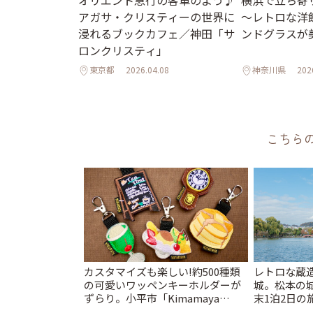
アガサ・クリスティーの世界に
～レトロな洋
浸れるブックカフェ／神田「サ
ンドグラスが
ロンクリスティ」
東京都
2026.04.08
神奈川県
202
こちら
カスタマイズも楽しい!約500種類
レトロな蔵
の可愛いワッペンキーホルダーが
城。松本の
ずらり。小平市「Kimamaya
末1泊2日の旅
T&K」 | ことりっぷ