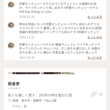
京都センチュリーホテルのランチヴュッフェ ６種類のお肉
が、ライブキッチンで楽しめます #京都センチュリーホテル
#All Day Dining La Jyho
2026.03.29
もっとみる
昨日お世話になった京都センチュリーホテル 自分へのクリス
マスプレゼントで 奮発しました このホテルに泊まるのは2回目
老舗の安定感があり インテリアも好みです #京都センチュリー
ホテル
2025.12.26
もっとみる
京都センチュリーホテルの 朝食ヴュッフェ ライブキッチンで
作っていただいた オムレツは、だし巻きを選びました 外国の
方々も楽しそうに 静かに写真を撮ったりしながら 楽しんでい
らっしゃいました #京都センチュリーホテル
2025.08.30
もっとみる
田舎亭
イナカテイ
78
旅人を優しく癒す、200年の時を重ねた宿
祇園・清水寺・銀閣寺・円山公園
ホテル・宿