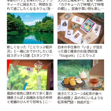
季節のパフェを味わいに♪ アン
大人の工場見学へ、愛知・岡崎
ティークに囲まれて、時間を忘
「カクキュー八丁味噌(八丁味噌
れて過ごしたくなるカフェ/浅草
の郷)」。試食や買い物も楽しみ
「annorum cafe」 | ことりっぷ
♪ | ことりっぷ
新しくなった「ことりっぷ軽井
日本の手仕事の「いま」が詰ま
沢」と一緒におでかけしたい注
った器と雑貨のお店/西荻窪
目スポット13選【スタンプラリ
「tsugumi」 | ことりっぷ
ー開催中】 | ことりっぷ
風鈴の音色に誘われて歩く夏の
焼きたてスコーン&紅茶が食べ
鎌倉さんぽ♪由緒ある社の参拝
飲み放題♪ 森の中にいるような
と老舗のひんやり甘味も | こと
紅茶専門店・自由が丘
りっぷ
「YOTSUBA TEA」でのんびり
時間 | ことりっぷ