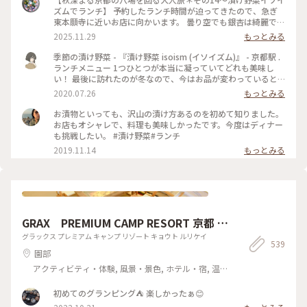
ズムでランチ】 予約したランチ時間が迫ってきたので、急ぎ
東本願寺に近いお店に向かいます。 曇り空でも銀杏は綺麗で
す。 色づきがまだまばらでした。（5枚め） 「漬け野菜イソイ
2025.11.29
もっとみる
ズム」さんで、野菜を楽しくアレンジしたランチプレートと季
節の炊き込みご飯のセットを食べました。 これにスープが付
季節の漬け野菜 - 『漬け野菜 isoism (イソイズム)』 - 京都駅 .
いて2000円と、カジュアルなのにワクワク美味しいランチで
ランチメニュー 1つひとつが本当に凝っていてどれも美味し
嬉しいです。（写真左に料理の説明シートあり）（3枚め） こ
い！ 最後に訪れたのが冬なので、今はお品が変わっていると
の日は、ぶりと九条ネギの炊き込みご飯でした。（トップ＆2
思います𓋪 また京都劇場で観劇時に行かせて頂きます☺︎ .
2020.07.26
もっとみる
枚め、かき混ぜた後はお腹もぐぅぐぅ（笑） ぶりの脂っこさ
はなく、さらりとしていて、お茶碗2杯がペロリ！ 家でも再現
お漬物といっても、沢山の漬け方あるのを初めて知りました。
したくなる美味しさです。 お次は何処へ行こう？ 食べなが
お店もオシャレで、料理も美味しかったです。今度はディナー
ら、最終2候補に絞られました。 この店は人気なので、要予約
も挑戦したい。 #漬け野菜#ランチ
です。（70分制） #秋の装い #ユーザーさんと京都散歩 #漬
2019.11.14
もっとみる
け野菜イソイズム #穴場な京都 #京都 #美味しいは幸せ #炊
き込みご飯
GRAX PREMIUM CAMP RESORT 京都 る
り渓
グラックス プレミアム キャンプ リゾート キョウト ルリケイ
539
園部
アクティビティ・体験, 風景・景色, ホテル・宿, 温
泉・スパ
初めてのグランピング⛺️ 楽しかったぁ😊