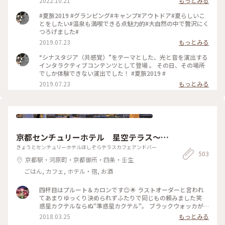
2022.10.21
もっとみる
#夏旅2019 #グランピング#キャンプ#アウトドア#夏らしいこ
とをしたい#温泉も満喫できる点魅力的#大自然の中で贅沢にく
つろげました#
2019.07.23
もっとみる
“シナスタジア（共感覚）”をテーマとした、光と音を演出する
インタラクティブコンテンツとして登場 。 その日、その場所
でしか体験できない演出でした！ #夏旅2019 #
2019.07.23
もっとみる
京都センチュリーホテル 星空テラス～C
afe＆Bar～
きょうとセンチュリーホテルほしぞらテラスカフェアンドバー
503
京都駅・河原町・京都御所・四条・壬生
ごはん, カフェ, ホテル・宿, お酒
四杯目はプルート＆カロンです😊🌟 ラストオーダーと言われ
てあまりゆっくり決められずふたりで同じもの頼みました笑
惑星カクテルならぬ"準惑星カクテル"。 ブラックウォッカが
ベースということしかわからないままウォッカ好きだからと頼
2018.03.25
もっとみる
みました✨ 中に入っている2色の星で準惑星の冥王星プルート