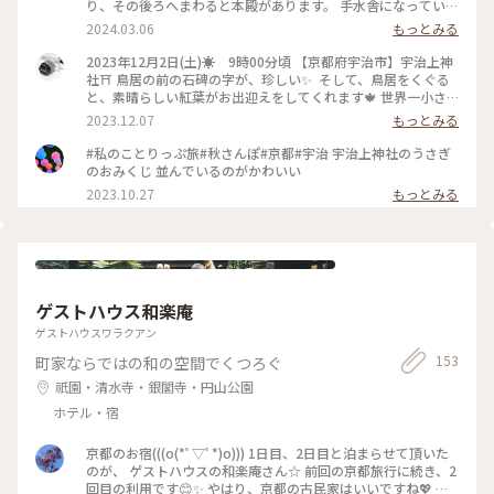
り、その後ろへまわると本殿があります。 手水舎になっている
のは縄が掛けられた建物の中の湧き水。 「宇治七名水」のな
2024.03.06
もっとみる
かで唯一現存する湧き水「桐原水(きりはらすい)」で、神聖で
厳かな雰囲気が漂います。 ちなみに飲用不可なので清めるのは
2023年12月2日(土)☀️ 9時00分頃 【京都府宇治市】宇治上神
手だけにしておいた方が良さそうです。 本殿は平安時代後期に
社⛩️ 鳥居の前の石碑の字が、珍しい✨ そして、鳥居をくぐる
建立されたと言われに菟道稚郎子、応神天皇、仁徳天皇の三柱
と、素晴らしい紅葉がお出迎えをしてくれます🍁 世界一小さ
をお祀りしています。 春らしい御朱印には兎のスタンプと、俳
い世界遺産だそうです‼️ 清め砂が出迎えてくれ、右手側に進む
2023.12.07
もっとみる
句が記されていました😊 #宇治上神社 #神社 #世界遺産 #国宝
と桐原水と言う湧水があります🎵 日本最古の神社と言うこと
#宇治 #京都
もあり、すごい歴史を感じます✨ #京都 #ことりっぷ京都 #宇
#私のことりっぷ旅#秋さんぽ#京都#宇治 宇治上神社のうさぎ
治 #私のことりっぷ旅 #Myことりっぷ
のおみくじ 並んでいるのがかわいい
2023.10.27
もっとみる
ゲストハウス和楽庵
ゲストハウスワラクアン
153
町家ならではの和の空間でくつろぐ
祇園・清水寺・銀閣寺・円山公園
ホテル・宿
京都のお宿(((o(*ﾟ▽ﾟ*)o))) 1日目、2日目と泊まらせて頂いた
のが、 ゲストハウスの和楽庵さん☆ 前回の京都旅行に続き、2
回目の利用です😊✨ やはり、京都の古民家はいいですね💖 箱