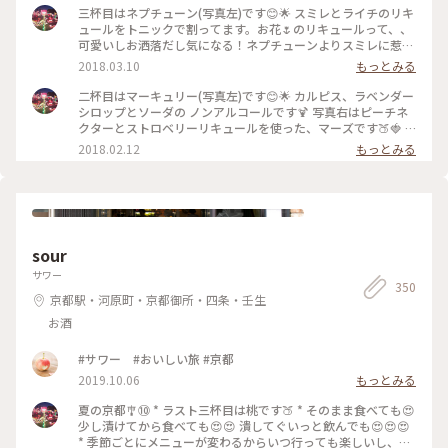
とその惑星カロンを表しているそうです。 ラストにしてTHE
三杯目はネプチューン(写真左)です😊🌟 スミレとライチのリキ
星のカクテル🍷🌟 ラストにして一番お酒〜〜って感じの味
ュールをトニックで割ってます。お花🌷のリキュールって、、
で、ほどよいほろ酔い気分でお部屋に戻りました☺️幸 #京都 #
可愛いしお洒落だし気になる！ネプチューンよりスミレに惹か
ホテル #センチュリーホテル #期間限定 #星空テラス #惑星カ
れて決めました💗星空テラスなのに笑 ほんのり香りもしてす
2018.03.10
もっとみる
クテル
っきりとした飲み心地で、ずっと飲んでいられそうな。。☺️⚠️
隣は、メロンリキュールをキウイシロップとソーダで割ったジ
二杯目はマーキュリー(写真左)です😊🌟 カルピス、ラベンダー
ュピターです💫 メロンのリキュールって少しお洒落な居酒屋
シロップとソーダの ノンアルコールです🍹 写真右はピーチネ
やダイニングバーかBarじゃないと出逢えないので貴重でした
クターとストロベリーリキュールを使った、マーズです🍑🍓 #
👀🍈💕 #京都 #ホテル #センチュリーホテル #期間限定 #星空テ
京都 #ホテル #センチュリーホテル #期間限定 #星空テラス #惑
2018.02.12
もっとみる
ラス #惑星カクテル
星カクテル
sour
サワー
350
京都駅・河原町・京都御所・四条・壬生
お酒
#サワー #おいしい旅 #京都
2019.10.06
もっとみる
夏の京都🎐⑩ * ラスト三杯目は桃です🍑 * そのまま食べても😍
少し漬けてから食べても😍😍 潰してぐいっと飲んでも😍😍😍
* 季節ごとにメニューが変わるからいつ行っても楽しいし、近