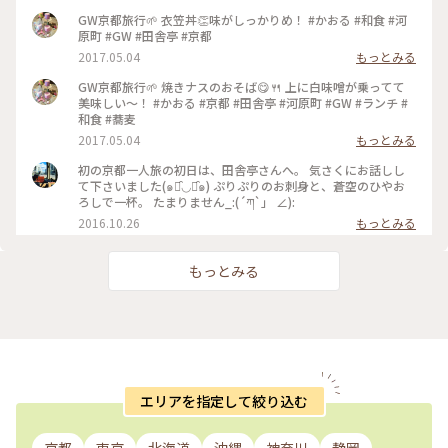
GW京都旅行🌱 衣笠丼👏味がしっかりめ！ #かおる #和食 #河
原町 #GW #田舎亭 #京都
2017.05.04
もっとみる
GW京都旅行🌱 焼きナスのおそば😋🍴 上に白味噌が乗ってて
美味しい～！ #かおる #京都 #田舎亭 #河原町 #GW #ランチ #
和食 #蕎麦
2017.05.04
もっとみる
初の京都一人旅の初日は、田舎亭さんへ。 気さくにお話しし
て下さいました(๑･̑◡･̑๑) ぷりぷりのお刺身と、蒼空のひやお
ろしで一杯。 たまりません_:(´ཀ`」 ∠):
2016.10.26
もっとみる
もっとみる
エリアを指定して絞り込む