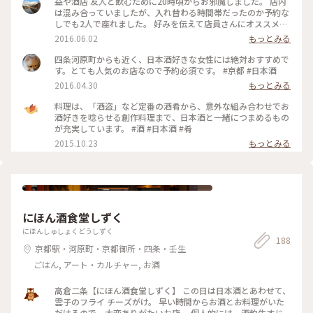
益や酒店 友人と飲むために20時頃からお邪魔しました。 店内
は混み合っていましたが、入れ替わる時間帯だったのか予約な
しでも2人で座れました。 好みを伝えて店員さんにオススメを
選んでいただきおつまみを食べながら楽しく過ごしました。
2016.06.02
もっとみる
いかなごのくぎ煮とマスカルポーネはすごくマッチしていてお
いしかったです。お食事も美味しいので大好きなお店です。
四条河原町からも近く、日本酒好きな女性には絶対おすすめで
す。とても人気のお店なので予約必須です。 #京都 #日本酒
2016.04.30
もっとみる
料理は、「酒盗」など定番の酒肴から、意外な組み合わせでお
酒好きを唸らせる創作料理まで、日本酒と一緒につまめるもの
が充実しています。 #酒 #日本酒 #肴
2015.10.23
もっとみる
にほん酒食堂しずく
にほんしゅしょくどうしずく
188
京都駅・河原町・京都御所・四条・壬生
ごはん, アート・カルチャー, お酒
高倉二条【にほん酒食堂しずく】 この日は日本酒とあわせて、
雲子のフライ チーズがけ。 早い時間からお酒とお料理がいた
だけるので、大変ありがたいお店。 個人的には、酒粕牛すじ