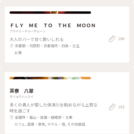
ロ感満載です😊💕 うーん、やっぱり癒される😊😊😊 #京都#ゲ
ストハウス#錺屋#台所のレトロ感半端ない#洗面所がオシャレ
ＦＬＹ ＭＥ ＴＯ ＴＨＥ ＭＯＯＮ
フライミートゥーザムーン
106
大人のバーで甘く酔いしれる
京都駅・河原町・京都御所・四条・壬生
お酒
茶寮 八翠
サリョウハッスイ
多くの貴人が愛した保津川を眺めながら上質な
103
時を過ごす
金閣寺・嵐山・高雄・嵯峨野・太秦
カフェ, 風景・景色, ホテル・宿, その他施設