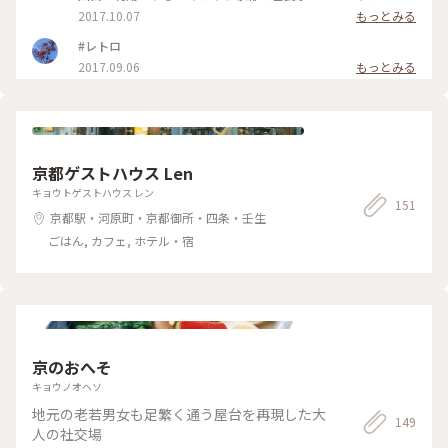
庭も可愛らしく、水道のひねるところが小鳥さん🐥！！！！可
2017.10.07
もっとみる
愛いぃ😍💕 縁側でぼーっとが癒されます😊✨ #京都#ゲストハ
ウス#和楽庵#ドミトリー#イタチが出没#全然気にならず爆
#レトロ
睡！！笑
2017.09.06
もっとみる
京都ゲストハウス Len
キョウトゲストハウス レン
151
京都駅・河原町・京都御所・四条・壬生
ごはん, カフェ, ホテル・宿
京のおへそ
キョウノオヘソ
地元の老若男女も足繁く通う屋台を再現した大
149
人の社交場