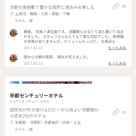
85
古都の奥座敷で豊かな自然と湯あみを楽しむ
上賀茂・鞍馬・大原・貴船・下鴨
ホテル・宿
朝食。 写真＋湯豆腐です。 部屋数も少なくて落ち着いて泊ま
れました。 スタッフさんもとても丁寧な対応でした。 晩御飯
の写真がありませんが、ボリュームたっぷり。 お風呂も
広々。
2017.02.22
もっとみる
宿からの朝の風景。 樹氷が見えました。
2017.02.22
もっとみる
京都センチュリーホテル
キョウトセンチュリーホテル
自然光が吹き抜けるロビーが心地よい京都駅か
81
ら徒歩2分のホテル
京都駅・河原町・京都御所・四条・壬生
ホテル・宿