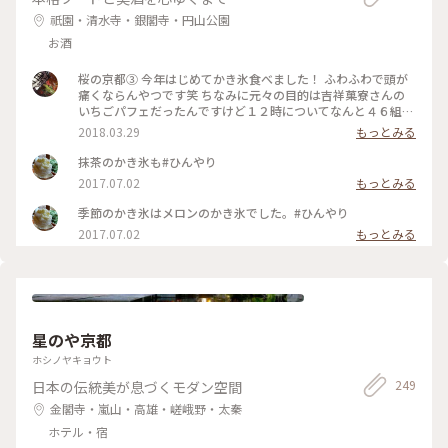
祇園・清水寺・銀閣寺・円山公園
お酒
桜の京都③ 今年はじめてかき氷食べました！ ふわふわで頭が
痛くならんやつです笑 ちなみに元々の目的は吉祥菓寮さんの
いちごパフェだったんですけど１２時についてなんと４６組待
ち( ；∀；) 入れた頃にはいちごパフェ売り切れでした…
2018.03.29
もっとみる
抹茶のかき氷も#ひんやり
2017.07.02
もっとみる
季節のかき氷はメロンのかき氷でした。#ひんやり
2017.07.02
もっとみる
星のや京都
ホシノヤキョウト
249
日本の伝統美が息づくモダン空間
金閣寺・嵐山・高雄・嵯峨野・太秦
ホテル・宿