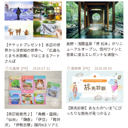
長野・浅間温泉「界 松本」がリニ
【チケットプレゼント】水辺の世
ューアルオープン。信州ワインと
界から浮世絵の世界へ。「広島も
音楽に浸るエレガントな湯宿へ
とまち水族館」ではじまるアート
さんぽ
広島県
[PR]
2026.07.31
長野県
[PR]
2026.08.05
【旅先診断】あなたの“いま”にぴ
ったりな旅先が見つかる♪
【改訂版発売♪】「角館・盛岡」
「仙台」「鎌倉」「伊豆」「軽井
沢」「伊勢志摩」国内6エリアと