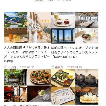
大人の醸造所見学ができる♪新オ
蔵前の隅田川沿いにオープン♪ 隈
ープンした「よなよなビアライ
研吾デザインのカフェレストラン
ズ」でとっておきのクラフトビー
「KAWA KITCHEN」
ル体験
大阪府
2026.07.31
東京都
2023.04.19