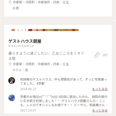
京都駅・河原町・京都御所・四条・壬生
お酒
ゲストハウス錺屋
ゲストハウスカザリヤ
暮らすように過ごしたい、乙女ごころをくすぐ
107
る宿
京都駅・河原町・京都御所・四条・壬生
ホテル・宿
初体験のゲストハウス。中も雰囲気があって、ずっと写真撮っ
てました。 #京都
2018.06.25
もっとみる
京都のお宿(((o(*ﾟ▽ﾟ*)o))) 3日目に宿泊したのも、 前回の旅行
に引き続き利用しました！！ ゲストハウス錺屋さん😊✨ ここ
も、レトロでオシャレなお宿です！！ どーやら、和楽庵さん
と姉妹店的な感じみたいです😊✨あたしは、どーやらこのオー
2017.10.07
もっとみる
ナーさんにツボッているよーです💕笑 台所なんて、本当にレト