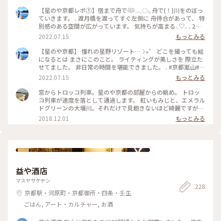
【星のや京都レポ①】宿まで舟で𓅸𓂃◌𓂂 舟で(！)川をのぼっ
ていきます。 . 渡月橋を渡ってすぐ左側に 舟待合があって、 特
別感のある空間が広がっています。 気持ちが高まる⸜♡⸝‍ . 2階
でチェックインをして、 ウェルカムドリンクに “御香煎”をい
2022.07.15
もっとみる
ただきました。 漢方を煎り粉末状にし、 白湯を注いだものだ
そうです。 . . ……興奮して味、覚えてない(´;ω;`)ｳｯ… . 星野リ
【星のや京都】 憧れの星野リゾート…☽⋆゜ どこを撮っても絵
ゾートショップもありました𖤐ˊ˗ #京都#京都嵐山#嵐山#星の
になるとは まさにこのこと。 ライティングが美しさを 際立た
や#星野リゾート
せてました。 非日常の時間を堪能できました。 . #京都嵐山#京
都#嵐山#星のや京都#星のや#星野リゾート#別世界#自然に囲
2022.07.15
もっとみる
まれて
窓からトロッコ列車。星のや京都の部屋からの眺め。 トロッ
コ列車が速度を落として通過します。 紅いもみじと、エメラル
ドグリーンの大堰川。それだけで見飽きないほど綺麗ですが、
カラフルなトロッコ列車が通ると不思議と嬉しくなって、つい
2018.12.01
もっとみる
カメラを持ってしまいます。 #京都#嵐山#星のや#星のや京都#
トロッコ列車#大堰川#Ayu紅葉#Ayuの京都旅#京都紅葉
益や酒店
マスヤサケテン
228
京都駅・河原町・京都御所・四条・壬生
ごはん, アート・カルチャー, お酒