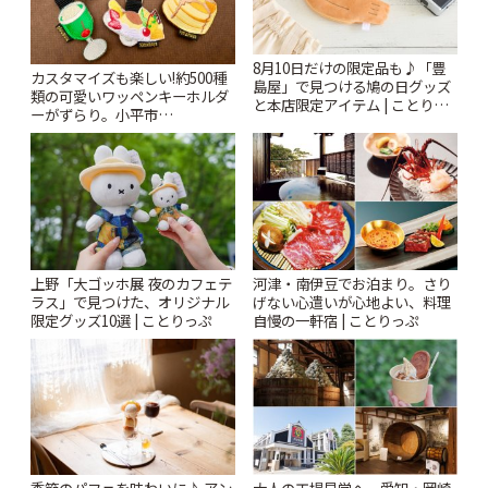
8月10日だけの限定品も♪「豊
カスタマイズも楽しい!約500種
島屋」で見つける鳩の日グッズ
類の可愛いワッペンキーホルダ
と本店限定アイテム | ことりっ
ーがずらり。小平市
ぷ
「Kimamaya T&K」 | ことりっ
ぷ
上野「大ゴッホ展 夜のカフェテ
河津・南伊豆でお泊まり。さり
ラス」で見つけた、オリジナル
げない心遣いが心地よい、料理
限定グッズ10選 | ことりっぷ
自慢の一軒宿 | ことりっぷ