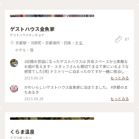
ゲストハウス金魚家
ゲストハウスキンギョヤ
87
京都駅・河原町・京都御所・四条・壬生
ホテル・宿
2日間お世話になったゲストハウスは 共有スペースから素敵な
お庭が見えます✨ スタッフさんも親切でまるで家にいるような
感覚でした(笑) ドミトリーに泊まったのですが一緒に宿泊した
人たちとも話すことができまさに一期一会の ひととき😊 朝ご
2019.06.10
もっとみる
はんもお米ツヤツヤで美味しかったです❤️ #ゲストハウス #宿
泊 #金魚 #西陣 #レトロ #古民家 #京都 #旅行
かわいらしいゲストハウス金魚家に泊まりました。 #京都のま
ちあるき
2015.08.28
もっとみる
くらま温泉
クラマオンセン