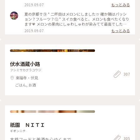
くにあったら週1で行きたいところだけどそれは耐えて絶対に
2019.09.07
もっとみる
月2は行く😆🙌🏻💗 #京都 #河原町 #サワー専門店 #sour #サワ
ー #桃
夏の京都🎐⑨ * 二杯目はメロンにしました🍈 確か隣はパッシ
ョン？フルーツ？🤔 * スイカ食べると、メロンも食べたくなり
ます💗 メロンの果肉にしゅわしゅわが染みてて最高でした
🙆🏻‍♀️✨ #京都 #河原町 #サワー専門店 #sour #サワー #メロン
2019.09.07
もっとみる
伏水酒蔵小路
フシミサカグラコウジ
307
東福寺・伏見
ごはん, お酒
祇園 ＮＩＴＩ
ギオンニチ
305
本格フードと美酒を心ゆくまで