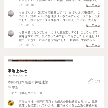
土手鍋やだし唐揚げが好物。うまし！ #日本酒 #烏丸御池 #御
2017.01.28
もっとみる
所南 #昼酒
☺︎おばんざい【にほん酒食堂しずく】 おばんざい3種盛り。 こ
の日は、鶏のレバーの醤油漬け・赤こんにゃく・ポテトサラダ
でした。ポテトサラダは燻製ベーコンが入っていて、大人なお
味♪ 全てがお酒に合うお料理で、わくわくしました！ でも一
2017.01.15
もっとみる
番のお目当ては、酒粕おでん！ だしが美味しくて、お店の方が
『だしを追加しましょうか？』と声を掛けてくださったのも嬉
☺︎日本酒に合うごはん【にほん酒食堂しずく】 ことりっぷで
しかったです♪寒い日におでんでほっこりしました。 #和む #
紹介されていて、気になったので行ってみました♪ お通しは2
日本酒 #烏丸御池 #京都
段で出てきて、お酒に合う2品でした！お酒は、季節のジャム
の日本酒カクテル♪ カウンターの目の前には、日本酒がディ
2017.01.15
もっとみる
スプレイされていて待っている間も楽しいです。 #日本酒 #烏
丸御池 #京都
宇治上神社
ウジカミジンジャ
178
本殿は日本最古の神社建築
宇治
名所・旧跡, ホテル・宿
宇治上神社へ参拝⛩ 現存する最古の神社建築と言われ、世界
遺産にも指定されています。 正門をくぐると立派な拝殿があ