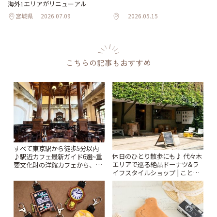
海外1エリアがリニューアル
宮城県
2026.07.09
2026.05.15
こちらの記事もおすすめ
すべて東京駅から徒歩5分以内
休日のひとり散歩にも♪ 代々木
♪駅近カフェ最新ガイド6選~重
エリアで巡る絶品ドーナツ&ラ
要文化財の洋館カフェから、改
イフスタイルショップ | ことり
札すぐのレトロ喫茶まで~ | こと
っぷ
りっぷ