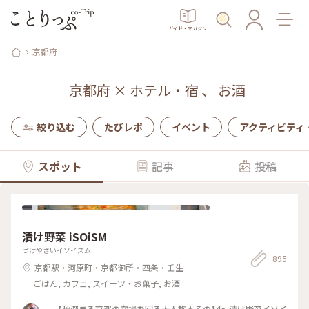
ガイド・マガジン
京都府
京都府
×
ホテル・宿
、
お酒
絞り込む
たびレポ
イベント
アクティビティ
スポット
記事
投稿
漬け野菜 iSOiSM
づけやさいイソイズム
895
京都駅・河原町・京都御所・四条・壬生
ごはん, カフェ, スイーツ・お菓子, お酒
【秋深まる京都の穴場を回る大人旅＊その14〜漬け野菜イソイ