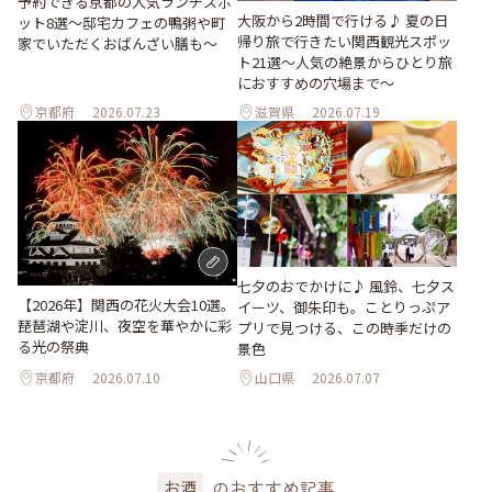
予約できる京都の人気ランチスポ
大阪から2時間で行ける♪ 夏の日
ット8選～邸宅カフェの鴨粥や町
帰り旅で行きたい関西観光スポッ
家でいただくおばんざい膳も～
ト21選～人気の絶景からひとり旅
におすすめの穴場まで～
京都府
2026.07.23
滋賀県
2026.07.19
七夕のおでかけに♪ 風鈴、七夕ス
【2026年】関西の花火大会10選。
イーツ、御朱印も。ことりっぷア
琵琶湖や淀川、夜空を華やかに彩
プリで見つける、この時季だけの
る光の祭典
景色
京都府
2026.07.10
山口県
2026.07.07
のおすすめ記事
お酒