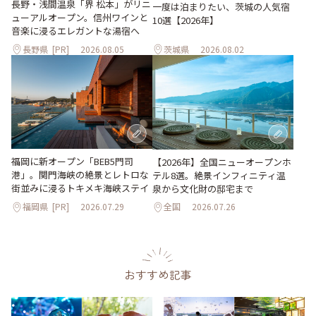
長野・浅間温泉「界 松本」がリニ
一度は泊まりたい、茨城の人気宿
ューアルオープン。信州ワインと
10選【2026年】
音楽に浸るエレガントな湯宿へ
長野県
[PR]
2026.08.05
茨城県
2026.08.02
福岡に新オープン「BEB5門司
【2026年】全国ニューオープンホ
港」。関門海峡の絶景とレトロな
テル8選。絶景インフィニティ温
街並みに浸るトキメキ海峡ステイ
泉から文化財の邸宅まで
福岡県
[PR]
2026.07.29
全国
2026.07.26
おすすめ記事