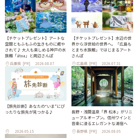
【チケットプレゼント】アートな
【チケットプレゼント】水辺の世
空間ともふもふの生きものに癒や
界から浮世絵の世界へ。「広島も
されて♪ 大人も楽しめる神戸の水
とまち水族館」ではじまるアート
族館「átoa」と周辺さんぽ
さんぽ
兵庫県
[PR]
2026.08.07
広島県
[PR]
2026.07.31
【旅先診断】あなたの“いま”にぴ
長野・浅間温泉「界 松本」がリニ
ったりな旅先が見つかる♪
ューアルオープン。信州ワインと
音楽に浸るエレガントな湯宿へ
2026.05.15
長野県
[PR]
2026.08.05