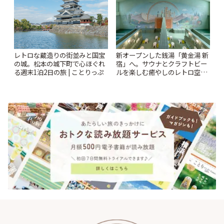
レトロな蔵造りの街並みと国宝
新オープンした銭湯「黄金湯 新
の城。松本の城下町で心ほぐれ
宿」へ。サウナとクラフトビー
る週末1泊2日の旅 | ことりっぷ
ルを楽しむ癒やしのレトロ空間
| ことりっぷ