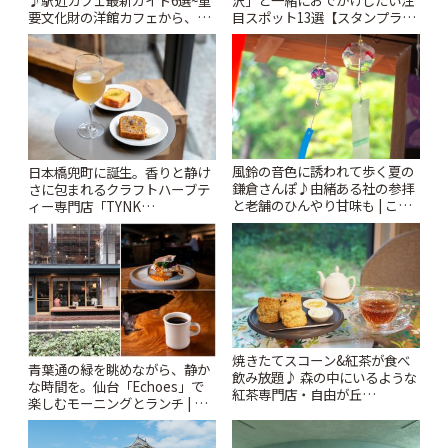
♪駅近カフェ最新ガイド6選~重
沢」と一緒におでかけしたい注
要文化財の洋館カフェから、改
目スポット13選【スタンプラリ
札すぐのレトロ喫茶まで~ | こと
ー開催中】 | ことりっぷ
りっぷ
風鈴の音色に誘われて歩く夏の
日本橋兜町に誕生。香りと静け
鎌倉さんぽ♪由緒ある社の参拝
さに包まれるクラフトハーブテ
と老舗のひんやり甘味も | こと
ィー専門店「TYNK
りっぷ
Kabutocho」 | ことりっぷ
焼きたてスコーン&紅茶が食べ
青葉通の緑を眺めながら、静か
飲み放題♪ 森の中にいるような
な時間を。仙台「Echoes」で
紅茶専門店・自由が丘
楽しむモーニングとランチ | こ
「YOTSUBA TEA」でのんびり
とりっぷ
時間 | ことりっぷ