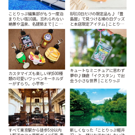
ことりっぷ編集部がもう一度泊
8月10日だけの限定品も♪「豊
まりたい宿10選。忘れられない
島屋」で見つける鳩の日グッズ
絶景や温泉、名建築まで | こと
と本店限定アイテム | ことりっ
りっぷ
ぷ
キュートなミニチュアに思わず
カスタマイズも楽しい!約500種
夢中♪鎌倉「イクスタン」で出
類の可愛いワッペンキーホルダ
会う小さな世界 | ことりっぷ
ーがずらり。小平市
「Kimamaya T&K」 | ことりっ
ぷ
すべて東京駅から徒歩5分以内
新しくなった「ことりっぷ軽井