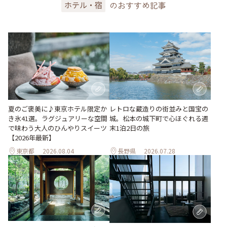
のおすすめ記事
ホテル・宿
夏のご褒美に♪東京ホテル限定か
レトロな蔵造りの街並みと国宝の
き氷41選。ラグジュアリーな空間
城。松本の城下町で心ほぐれる週
で味わう大人のひんやりスイーツ
末1泊2日の旅
【2026年最新】
東京都
2026.08.04
長野県
2026.07.28