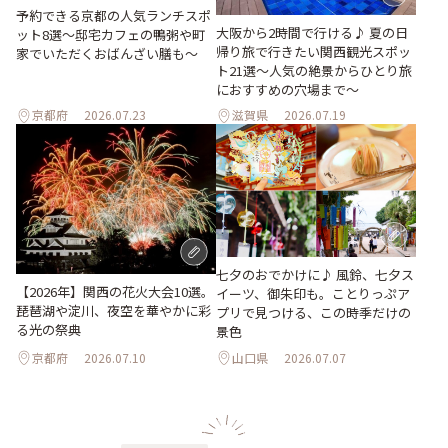
予約できる京都の人気ランチスポ
大阪から2時間で行ける♪ 夏の日
ット8選～邸宅カフェの鴨粥や町
帰り旅で行きたい関西観光スポッ
家でいただくおばんざい膳も～
ト21選～人気の絶景からひとり旅
におすすめの穴場まで～
京都府
2026.07.23
滋賀県
2026.07.19
七夕のおでかけに♪ 風鈴、七夕ス
【2026年】関西の花火大会10選。
イーツ、御朱印も。ことりっぷア
琵琶湖や淀川、夜空を華やかに彩
プリで見つける、この時季だけの
る光の祭典
景色
京都府
2026.07.10
山口県
2026.07.07