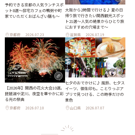
予約できる京都の人気ランチスポ
大阪から2時間で行ける♪ 夏の日
ット8選～邸宅カフェの鴨粥や町
帰り旅で行きたい関西観光スポッ
家でいただくおばんざい膳も～
ト21選～人気の絶景からひとり旅
におすすめの穴場まで～
京都府
2026.07.23
滋賀県
2026.07.19
七夕のおでかけに♪ 風鈴、七夕ス
【2026年】関西の花火大会10選。
イーツ、御朱印も。ことりっぷア
琵琶湖や淀川、夜空を華やかに彩
プリで見つける、この時季だけの
る光の祭典
景色
京都府
2026.07.10
山口県
2026.07.07