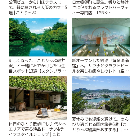
公園ビューから川床テラスま
日本橋兜町に誕生。香りと静け
で。緑に癒される大阪のカフェ5
さに包まれるクラフトハーブテ
選 | ことりっぷ
ィー専門店「TYNK
Kabutocho」 | ことりっぷ
新しくなった「ことりっぷ軽井
新オープンした銭湯「黄金湯 新
沢」と一緒におでかけしたい注
宿」へ。サウナとクラフトビー
目スポット13選【スタンプラリ
ルを楽しむ癒やしのレトロ空間
ー開催中】 | ことりっぷ
| ことりっぷ
夏休みでも混雑を避けて。のん
休日のひとり散歩にも♪ 代々木
びり過ごせる国内旅先6選【こ
エリアで巡る絶品ドーナツ&ラ
とりっぷ編集部おすすめ】 | こ
イフスタイルショップ | ことり
とりっぷ