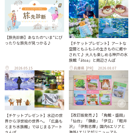
【旅先診断】あなたの“いま”にぴ
ったりな旅先が見つかる♪
【チケットプレゼント】アートな
空間ともふもふの生きものに癒や
されて♪ 大人も楽しめる神戸の水
族館「átoa」と周辺さんぽ
2026.05.15
兵庫県
[PR]
2026.08.07
【改訂版発売♪】「角館・盛岡」
【チケットプレゼント】水辺の世
「仙台」「鎌倉」「伊豆」「軽井
界から浮世絵の世界へ。「広島も
沢」「伊勢志摩」国内6エリアと
とまち水族館」ではじまるアート
海外1エリアがリニューアル
さんぽ