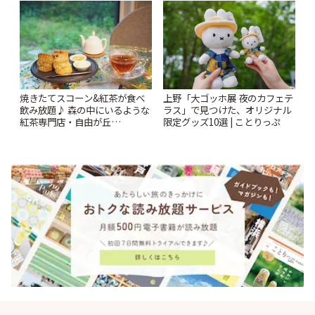
っぷ
焼きたてスコーン&紅茶が食べ
上野「大ゴッホ展 夜のカフェテ
飲み放題♪ 森の中にいるような
ラス」で見つけた、オリジナル
紅茶専門店・自由が丘
限定グッズ10選 | ことりっぷ
「YOTSUBA TEA」でのんびり
時間 | ことりっぷ