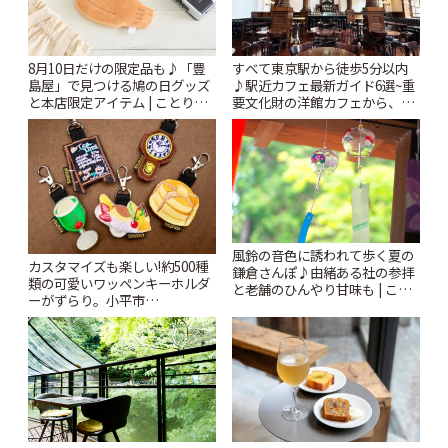
8月10日だけの限定品も♪「豊
すべて東京駅から徒歩5分以内
島屋」で見つける鳩の日グッズ
♪駅近カフェ最新ガイド6選~重
と本店限定アイテム | ことりっ
要文化財の洋館カフェから、改
ぷ
札すぐのレトロ喫茶まで~ | こと
りっぷ
風鈴の音色に誘われて歩く夏の
カスタマイズも楽しい!約500種
鎌倉さんぽ♪由緒ある社の参拝
類の可愛いワッペンキーホルダ
と老舗のひんやり甘味も | こと
ーがずらり。小平市
りっぷ
「Kimamaya T&K」 | ことりっ
ぷ