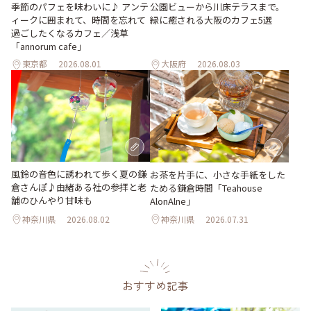
季節のパフェを味わいに♪ アンテ
公園ビューから川床テラスまで。
ィークに囲まれて、時間を忘れて
緑に癒される大阪のカフェ5選
過ごしたくなるカフェ／浅草
「annorum cafe」
東京都
2026.08.01
大阪府
2026.08.03
風鈴の音色に誘われて歩く夏の鎌
お茶を片手に、小さな手紙をした
倉さんぽ♪由緒ある社の参拝と老
ためる鎌倉時間「Teahouse
舗のひんやり甘味も
AlonAlne」
神奈川県
2026.08.02
神奈川県
2026.07.31
おすすめ記事