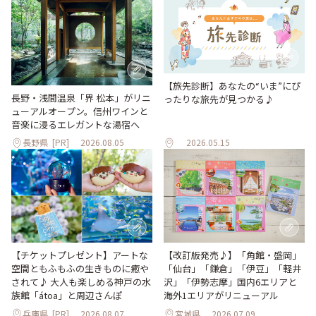
【旅先診断】あなたの“いま”にぴ
長野・浅間温泉「界 松本」がリニ
ったりな旅先が見つかる♪
ューアルオープン。信州ワインと
音楽に浸るエレガントな湯宿へ
長野県
[PR]
2026.08.05
2026.05.15
【改訂版発売♪】「角館・盛岡」
【チケットプレゼント】アートな
「仙台」「鎌倉」「伊豆」「軽井
空間ともふもふの生きものに癒や
沢」「伊勢志摩」国内6エリアと
されて♪ 大人も楽しめる神戸の水
海外1エリアがリニューアル
族館「átoa」と周辺さんぽ
兵庫県
[PR]
2026.08.07
宮城県
2026.07.09