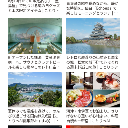
8月10日だけの限定品も♪「豊
青葉通の緑を眺めながら、静か
島屋」で見つける鳩の日グッズ
な時間を。仙台「Echoes」で
と本店限定アイテム | ことりっ
楽しむモーニングとランチ | こ
ぷ
とりっぷ
新オープンした銭湯「黄金湯 新
レトロな蔵造りの街並みと国宝
宿」へ。サウナとクラフトビー
の城。松本の城下町で心ほぐれ
ルを楽しむ癒やしのレトロ空間
る週末1泊2日の旅 | ことりっぷ
| ことりっぷ
夏休みでも混雑を避けて。のん
河津・南伊豆でお泊まり。さり
びり過ごせる国内旅先6選【こ
げない心遣いが心地よい、料理
とりっぷ編集部おすすめ】 | こ
自慢の一軒宿 | ことりっぷ
とりっぷ