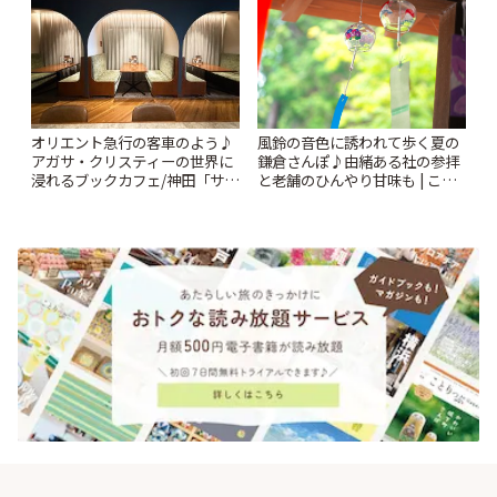
風鈴の音色に誘われて歩く夏の
オリエント急行の客車のよう♪
鎌倉さんぽ♪由緒ある社の参拝
アガサ・クリスティーの世界に
と老舗のひんやり甘味も | こと
浸れるブックカフェ/神田「サロ
りっぷ
ンクリスティ」 | ことりっぷ