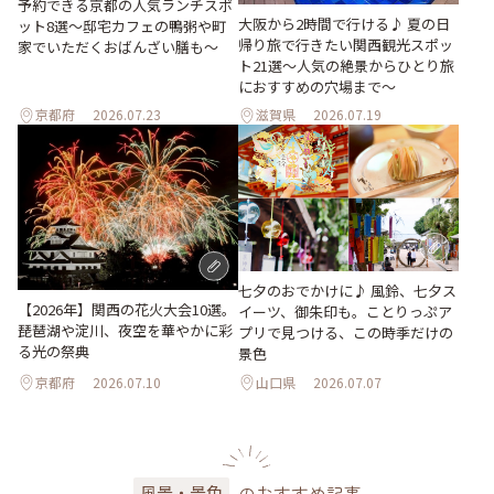
予約できる京都の人気ランチスポ
大阪から2時間で行ける♪ 夏の日
ット8選～邸宅カフェの鴨粥や町
帰り旅で行きたい関西観光スポッ
家でいただくおばんざい膳も～
ト21選～人気の絶景からひとり旅
におすすめの穴場まで～
京都府
2026.07.23
滋賀県
2026.07.19
七夕のおでかけに♪ 風鈴、七夕ス
【2026年】関西の花火大会10選。
イーツ、御朱印も。ことりっぷア
琵琶湖や淀川、夜空を華やかに彩
プリで見つける、この時季だけの
る光の祭典
景色
京都府
2026.07.10
山口県
2026.07.07
のおすすめ記事
風景・景色