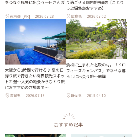
をつなぐ風景に出会う一日さんぽ
り過ごせる国内旅先6選【ことり
っぷ編集部おすすめ】
東京都
[PR]
2026.07.28
広島県
2026.07.02
浜松に生まれた北欧の村。「ドロ
大阪から2時間で行ける♪ 夏の日
フィーズキャンパス」で幸せな暮
帰り旅で行きたい関西観光スポッ
らしに出会う旅～前編
ト21選～人気の絶景からひとり旅
におすすめの穴場まで～
滋賀県
2026.07.19
静岡県
2019.04.10
おすすめ記事