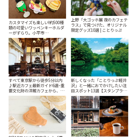
上野「大ゴッホ展 夜のカフェテ
カスタマイズも楽しい!約500種
ラス」で見つけた、オリジナル
類の可愛いワッペンキーホルダ
限定グッズ10選 | ことりっぷ
ーがずらり。小平市
「Kimamaya T&K」 | ことりっ
ぷ
すべて東京駅から徒歩5分以内
新しくなった「ことりっぷ軽井
♪駅近カフェ最新ガイド6選~重
沢」と一緒におでかけしたい注
要文化財の洋館カフェから、改
目スポット13選【スタンプラリ
札すぐのレトロ喫茶まで~ | こと
ー開催中】 | ことりっぷ
りっぷ