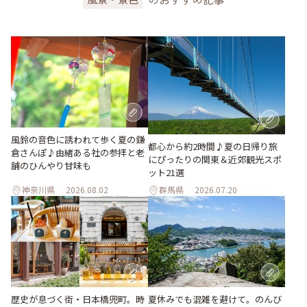
風鈴の音色に誘われて歩く夏の鎌
都心から約2時間♪夏の日帰り旅
倉さんぽ♪由緒ある社の参拝と老
にぴったりの関東＆近郊観光スポ
舗のひんやり甘味も
ット21選
神奈川県
2026.08.02
群馬県
2026.07.20
歴史が息づく街・日本橋兜町。時
夏休みでも混雑を避けて。のんび