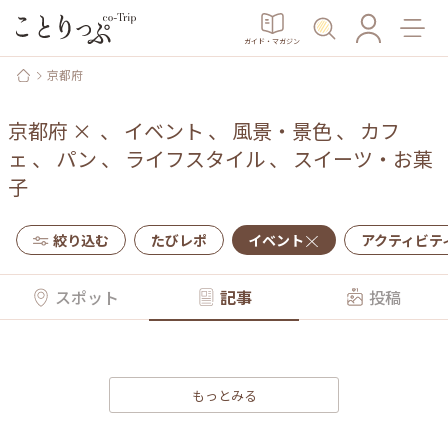
ガイド・マガジン
京都府
京都府
×
、
イベント
、
風景・景色
、
カフ
ェ
、
パン
、
ライフスタイル
、
スイーツ・お菓
子
絞り込む
たびレポ
イベント
アクティビテ
スポット
記事
投稿
もっとみる