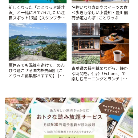
新しくなった「ことりっぷ軽井
名物いなり寿司やスイーツの食
沢」と一緒におでかけしたい注
べ歩きも楽しい♪愛知・豊川稲
目スポット13選【スタンプラリ
荷参道さんぽ | ことりっぷ
ー開催中】 | ことりっぷ
夏休みでも混雑を避けて。のん
青葉通の緑を眺めながら、静か
びり過ごせる国内旅先6選【こ
な時間を。仙台「Echoes」で
とりっぷ編集部おすすめ】 | こ
楽しむモーニングとランチ | こ
とりっぷ
とりっぷ