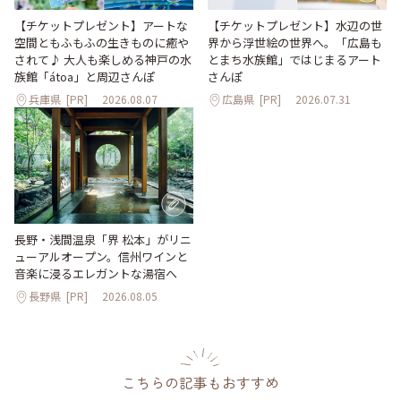
【チケットプレゼント】アートな
【チケットプレゼント】水辺の世
空間ともふもふの生きものに癒や
界から浮世絵の世界へ。「広島も
されて♪ 大人も楽しめる神戸の水
とまち水族館」ではじまるアート
族館「átoa」と周辺さんぽ
さんぽ
兵庫県
[PR]
2026.08.07
広島県
[PR]
2026.07.31
長野・浅間温泉「界 松本」がリニ
ューアルオープン。信州ワインと
音楽に浸るエレガントな湯宿へ
長野県
[PR]
2026.08.05
こちらの記事もおすすめ