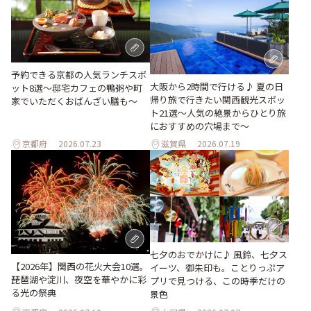
予約できる京都の人気ランチスポ
大阪から2時間で行ける♪ 夏の日
ット8選～邸宅カフェの鴨粥や町
帰り旅で行きたい関西観光スポッ
家でいただくおばんざい膳も～
ト21選～人気の絶景からひとり旅
におすすめの穴場まで～
京都府
2026.07.23
滋賀県
2026.07.19
七夕のおでかけに♪ 風鈴、七夕ス
【2026年】関西の花火大会10選。
イーツ、御朱印も。ことりっぷア
琵琶湖や淀川、夜空を華やかに彩
プリで見つける、この時季だけの
る光の祭典
景色