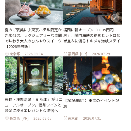
夏のご褒美に♪東京ホテル限定か
福岡に新オープン「BEB5門司
き氷41選。ラグジュアリーな空間
港」。関門海峡の絶景とレトロな
で味わう大人のひんやりスイーツ
街並みに浸るトキメキ海峡ステイ
【2026年最新】
東京都
2026.08.04
福岡県
[PR]
2026.07.29
長野・浅間温泉「界 松本」がリニ
【2026年8月】東京のイベント26
ューアルオープン。信州ワインと
選
音楽に浸るエレガントな湯宿へ
長野県
[PR]
2026.08.05
東京都
2026.07.31