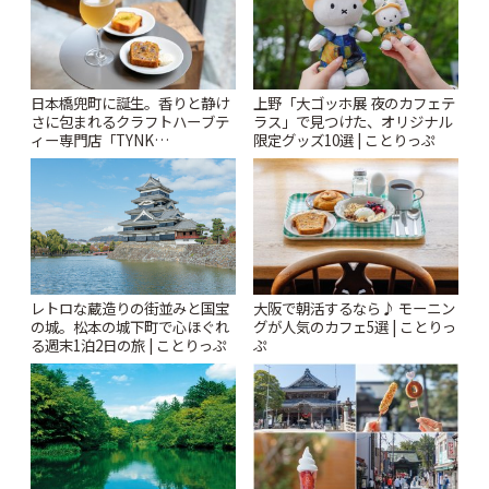
日本橋兜町に誕生。香りと静け
上野「大ゴッホ展 夜のカフェテ
さに包まれるクラフトハーブテ
ラス」で見つけた、オリジナル
ィー専門店「TYNK
限定グッズ10選 | ことりっぷ
Kabutocho」 | ことりっぷ
レトロな蔵造りの街並みと国宝
大阪で朝活するなら♪ モーニン
の城。松本の城下町で心ほぐれ
グが人気のカフェ5選 | ことりっ
る週末1泊2日の旅 | ことりっぷ
ぷ