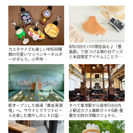
8月10日だけの限定品も♪「豊
カスタマイズも楽しい!約500種
島屋」で見つける鳩の日グッズ
類の可愛いワッペンキーホルダ
と本店限定アイテム | ことりっ
ーがずらり。小平市
ぷ
「Kimamaya T&K」 | ことりっ
ぷ
新オープンした銭湯「黄金湯 新
すべて東京駅から徒歩5分以内
宿」へ。サウナとクラフトビー
♪駅近カフェ最新ガイド6選~重
ルを楽しむ癒やしのレトロ空間
要文化財の洋館カフェから、改
| ことりっぷ
札すぐのレトロ喫茶まで~ | こと
りっぷ