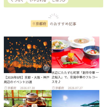
くつろぐ
いやされる
ごほうび
のおすすめ記事
京都府
水辺にたたずむ町家「創作中華 一
之船入」で、京風中華のフルコー
【2026年8月】京都・大阪・神戸
スを♪
周辺のイベント15選
京都府
2026.07.30
京都府
2026.07.27