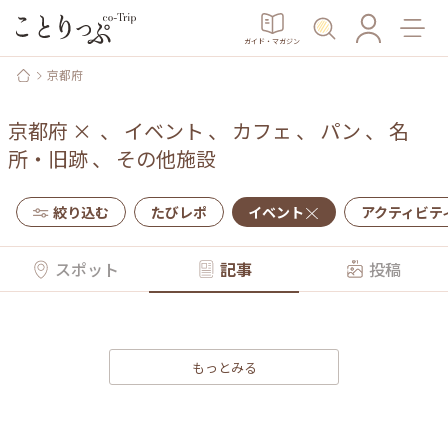
ガイド・マガジン
京都府
京都府
×
、
イベント
、
カフェ
、
パン
、
名
所・旧跡
、
その他施設
絞り込む
たびレポ
イベント
アクティビテ
スポット
記事
投稿
もっとみる