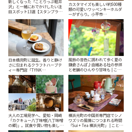
新しくなった「ことりっぷ軽井
カスタマイズも楽しい!約500種
沢」と一緒におでかけしたい注
類の可愛いワッペンキーホルダ
目スポット13選【スタンプラリ
ーがずらり。小平市
ー開催中】 | ことりっぷ
「Kimamaya T&K」 | ことりっ
ぷ
風鈴の音色に誘われて歩く夏の
日本橋兜町に誕生。香りと静け
鎌倉さんぽ♪由緒ある社の参拝
さに包まれるクラフトハーブテ
と老舗のひんやり甘味も | こと
ィー専門店「TYNK
りっぷ
Kabutocho」 | ことりっぷ
大人の工場見学へ、愛知・岡崎
横浜元町の中国茶専門店でシノ
「カクキュー八丁味噌(八丁味噌
ワズリの風情につつまれる時間
の郷)」。試食や買い物も楽しみ
「Sui + Tea 横浜元町」 | ことり
♪ | ことりっぷ
っぷ