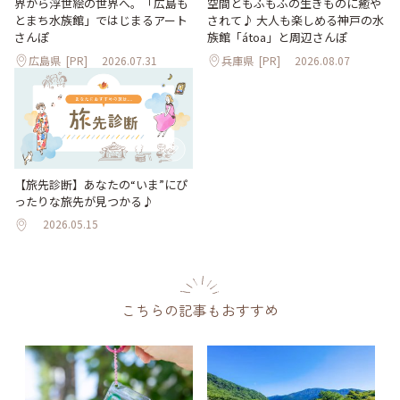
界から浮世絵の世界へ。「広島も
空間ともふもふの生きものに癒や
とまち水族館」ではじまるアート
されて♪ 大人も楽しめる神戸の水
さんぽ
族館「átoa」と周辺さんぽ
広島県
[PR]
2026.07.31
兵庫県
[PR]
2026.08.07
【旅先診断】あなたの“いま”にぴ
ったりな旅先が見つかる♪
2026.05.15
こちらの記事もおすすめ