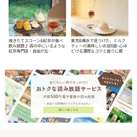
焼きたてスコーン&紅茶が食べ
東京&横浜で見つけた、ミルク
飲み放題♪ 森の中にいるような
ティーの美味しいお店6選~心ほ
紅茶専門店・自由が丘
どける濃厚なコクと香りに癒や
「YOTSUBA TEA」でのんびり
されるティータイム~ | ことりっ
時間 | ことりっぷ
ぷ