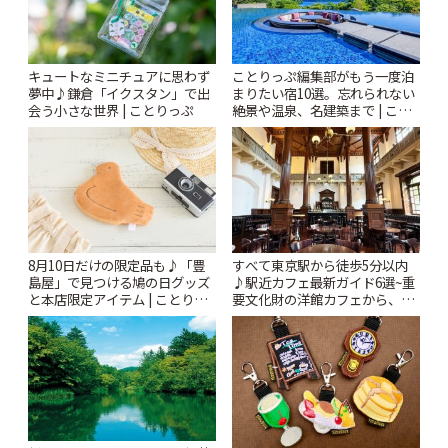
キュートなミニチュアに思わず
ことりっぷ編集部がもう一度泊
夢中♪鎌倉「イクスタン」で出
まりたい宿10選。忘れられない
会う小さな世界 | ことりっぷ
絶景や温泉、名建築まで | こと
りっぷ
8月10日だけの限定品も♪「豊
すべて東京駅から徒歩5分以内
島屋」で見つける鳩の日グッズ
♪駅近カフェ最新ガイド6選~重
と本店限定アイテム | ことりっ
要文化財の洋館カフェから、改
ぷ
札すぐのレトロ喫茶まで~ | こと
りっぷ