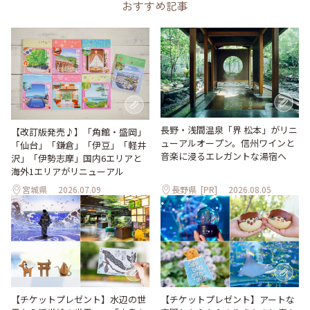
おすすめ記事
長野・浅間温泉「界 松本」がリニ
【改訂版発売♪】「角館・盛岡」
ューアルオープン。信州ワインと
「仙台」「鎌倉」「伊豆」「軽井
音楽に浸るエレガントな湯宿へ
沢」「伊勢志摩」国内6エリアと
海外1エリアがリニューアル
宮城県
2026.07.09
長野県
[PR]
2026.08.05
【チケットプレゼント】水辺の世
【チケットプレゼント】アートな