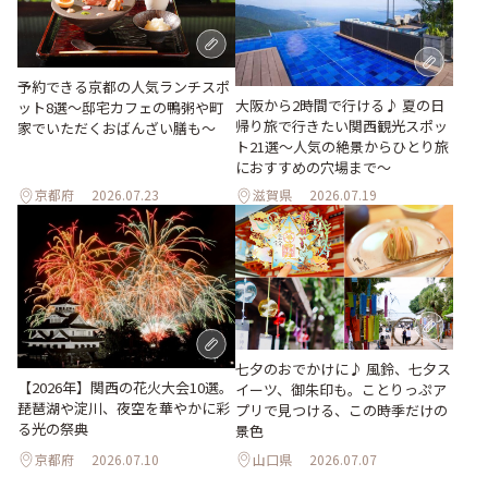
予約できる京都の人気ランチスポ
大阪から2時間で行ける♪ 夏の日
ット8選～邸宅カフェの鴨粥や町
帰り旅で行きたい関西観光スポッ
家でいただくおばんざい膳も～
ト21選～人気の絶景からひとり旅
におすすめの穴場まで～
京都府
2026.07.23
滋賀県
2026.07.19
七夕のおでかけに♪ 風鈴、七夕ス
【2026年】関西の花火大会10選。
イーツ、御朱印も。ことりっぷア
琵琶湖や淀川、夜空を華やかに彩
プリで見つける、この時季だけの
る光の祭典
景色
京都府
2026.07.10
山口県
2026.07.07