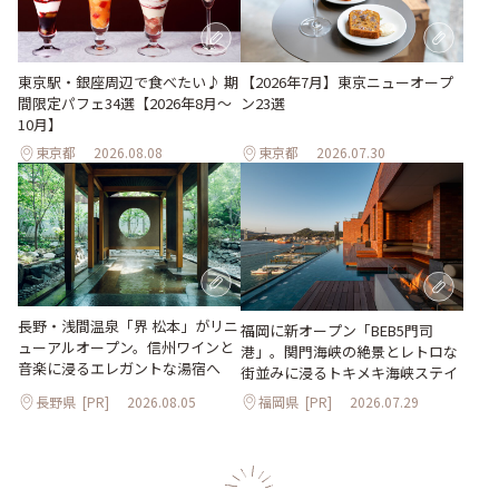
東京駅・銀座周辺で食べたい♪ 期
【2026年7月】東京ニューオープ
間限定パフェ34選【2026年8月～
ン23選
10月】
東京都
2026.08.08
東京都
2026.07.30
長野・浅間温泉「界 松本」がリニ
福岡に新オープン「BEB5門司
ューアルオープン。信州ワインと
港」。関門海峡の絶景とレトロな
音楽に浸るエレガントな湯宿へ
街並みに浸るトキメキ海峡ステイ
長野県
[PR]
2026.08.05
福岡県
[PR]
2026.07.29