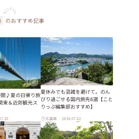
のおすすめ記事
色
夏休みでも混雑を避けて。のん
時間♪夏の日帰り旅
びり過ごせる国内旅先6選【こと
関東＆近郊観光ス
りっぷ編集部おすすめ】
07.20
広島県
2026.07.02