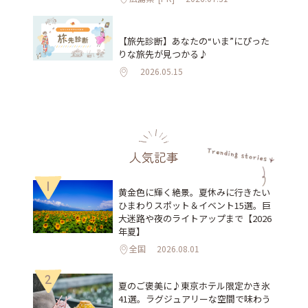
【旅先診断】あなたの“いま”にぴった
りな旅先が見つかる♪
2026.05.15
人気記事
1
黄金色に輝く絶景。夏休みに行きたい
ひまわりスポット＆イベント15選。巨
大迷路や夜のライトアップまで【2026
年夏】
全国
2026.08.01
2
夏のご褒美に♪東京ホテル限定かき氷
41選。ラグジュアリーな空間で味わう