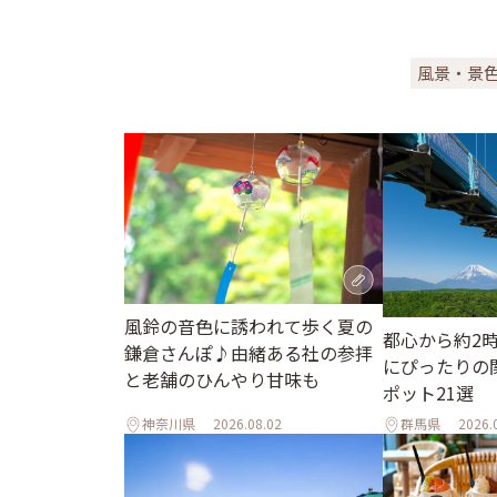
風景・景
風鈴の音色に誘われて歩く夏の
都心から約2
鎌倉さんぽ♪由緒ある社の参拝
にぴったりの
と老舗のひんやり甘味も
ポット21選
神奈川県
2026.08.02
群馬県
2026.