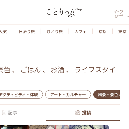
人気
日帰り旅
ひとり旅
カフェ
京都
東京
景色
、
ごはん
、
お酒
、
ライフスタイ
アクティビティ・体験
アート・カルチャー
風景・景色
記事
投稿