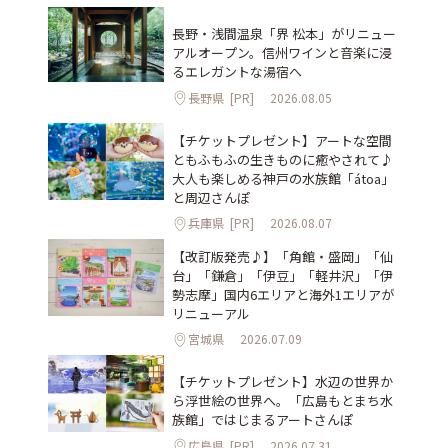
長野・浅間温泉「界 松本」がリニュー
アルオープン。信州ワインと音楽に浸
るエレガントな湯宿へ
長野県
[PR]
2026.08.05
【チケットプレゼント】アートな空間
ともふもふの生きものに癒やされて♪
大人も楽しめる神戸の水族館「átoa」
と周辺さんぽ
兵庫県
[PR]
2026.08.07
【改訂版発売♪】「角館・盛岡」「仙
台」「鎌倉」「伊豆」「軽井沢」「伊
勢志摩」国内6エリアと海外1エリアが
リニューアル
宮城県
2026.07.09
【チケットプレゼント】水辺の世界か
ら浮世絵の世界へ。「広島もとまち水
族館」ではじまるアートさんぽ
広島県
[PR]
2026.07.31