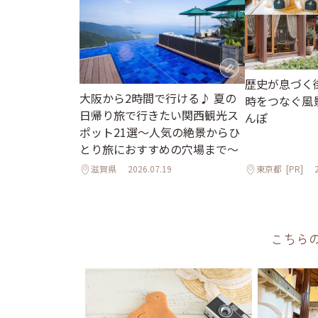
歴史が息づく
大阪から2時間で行ける♪ 夏の
時をつなぐ風
日帰り旅で行きたい関西観光ス
んぽ
ポット21選～人気の絶景からひ
とり旅におすすめの穴場まで～
滋賀県
2026.07.19
東京都
[PR]
こちら