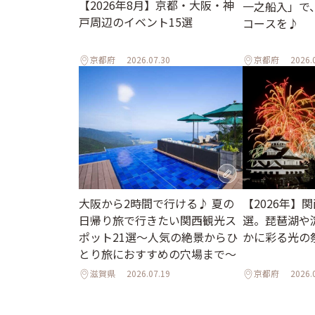
【2026年8月】京都・大阪・神
一之船入」で
戸周辺のイベント15選
コースを♪
京都府
2026.07.30
京都府
2026.
大阪から2時間で行ける♪ 夏の
【2026年】
日帰り旅で行きたい関西観光ス
選。琵琶湖や
ポット21選～人気の絶景からひ
かに彩る光の
とり旅におすすめの穴場まで～
滋賀県
2026.07.19
京都府
2026.