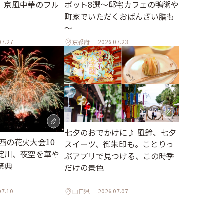
、京風中華のフル
ポット8選～邸宅カフェの鴨粥や
町家でいただくおばんざい膳も
～
07.27
京都府
2026.07.23
七夕のおでかけに♪ 風鈴、七夕
関西の花火大会10
スイーツ、御朱印も。ことりっ
淀川、夜空を華や
ぷアプリで見つける、この時季
祭典
だけの景色
07.10
山口県
2026.07.07