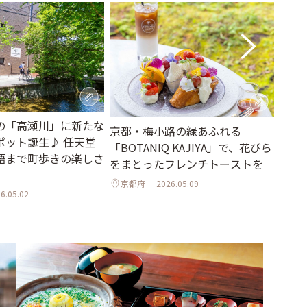
の「高瀬川」に新たな
京都
京都・梅小路の緑あふれる
ポット誕生♪ 任天堂
「am
「BOTANIQ KAJIYA」で、花びら
語まで町歩きの楽しさ
トと
をまとったフレンチトーストを
京都
京都府
2026.05.09
6.05.02