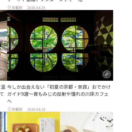
京都府
2026.04.25
、温
今しか出会えない「初夏の京都・奈良」おでかけ
て
ガイド9選～青もみじの反射や憧れの川床カフェ
へ
京都府
2026.04.18