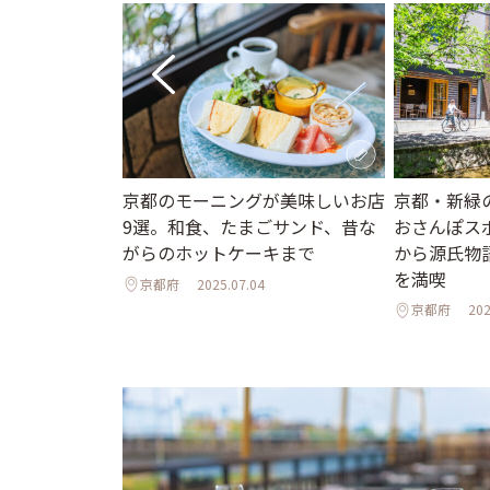
京都・新緑
京都のモーニングが美味しいお店
京町家トラット
おさんぽス
9選。和食、たまごサンド、昔な
877」で、旬の地
から源氏物
がらのホットケーキまで
ツァ＆イタリア
を満喫
京都府
2025.07.04
京都府
202