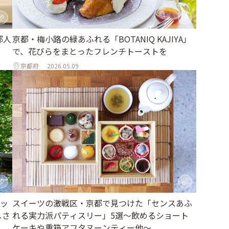
京都・梅小路の緑あふれる「BOTANIQ KAJIYA」
都人
で、花びらをまとったフレンチトーストを
京都府
2026.05.09
ッ
スイーツの激戦区・京都で見つけた「センスあふ
しさ
れる実力派パティスリー」5選～飲めるショート
ケーキや重箱アフタヌーンティー他～