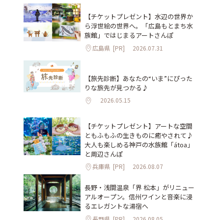
【チケットプレゼント】水辺の世界か
ら浮世絵の世界へ。「広島もとまち水
族館」ではじまるアートさんぽ
広島県
[PR]
2026.07.31
【旅先診断】あなたの“いま”にぴった
りな旅先が見つかる♪
2026.05.15
【チケットプレゼント】アートな空間
ともふもふの生きものに癒やされて♪
大人も楽しめる神戸の水族館「átoa」
と周辺さんぽ
兵庫県
[PR]
2026.08.07
長野・浅間温泉「界 松本」がリニュー
アルオープン。信州ワインと音楽に浸
るエレガントな湯宿へ
長野県
[PR]
2026.08.05