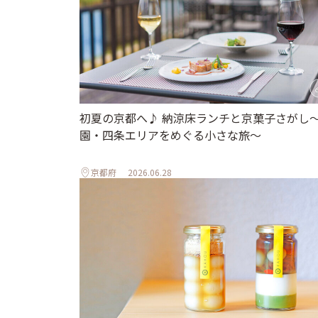
初夏の京都へ♪ 納涼床ランチと京菓子さがし
園・四条エリアをめぐる小さな旅〜
京都府
2026.06.28