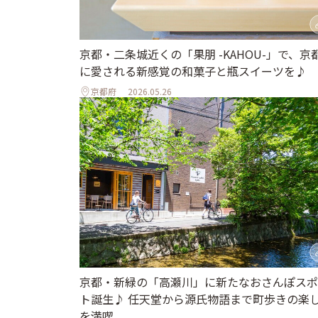
京都・二条城近くの「果朋 -KAHOU-」で、京
に愛される新感覚の和菓子と瓶スイーツを♪
京都府
2026.05.26
京都・新緑の「高瀬川」に新たなおさんぽスポ
ト誕生♪ 任天堂から源氏物語まで町歩きの楽
を満喫