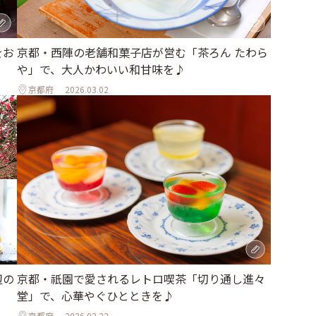
をお
京都・西陣の老舗和菓子店が営む「茶ろん たわら
や」で、大人かわいい和甘味を♪
京都府
2026.03.02
辺の
京都・祇園で愛されるレトロ喫茶「切り通し進々
堂」で、心華やぐひとときを♪
京都府
2026.02.22