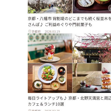
京都・八幡市 背割堤のどこまでも続く桜並木
さんぽ♪ ご利益めぐりや門前菓子も
京都府
2026.03.19
毎日ライトアップも♪ 京都・北野天満宮と周
カフェ＆ランチ10選
京都府
2026.02.25