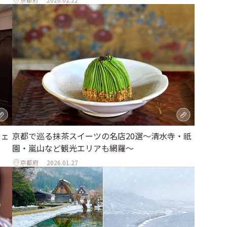
京都で巡る抹茶スイーツの名店20選～清水寺・祇
フェ
園・嵐山など観光エリアも網羅～
京都府
2026.01.27