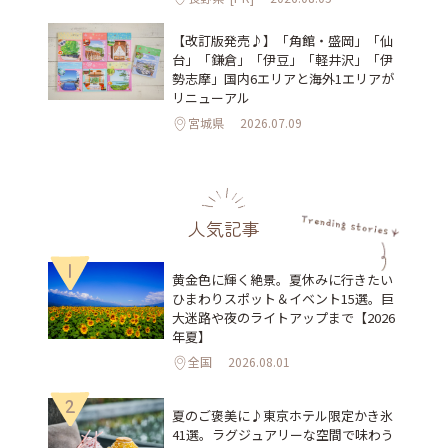
【改訂版発売♪】「角館・盛岡」「仙
台」「鎌倉」「伊豆」「軽井沢」「伊
勢志摩」国内6エリアと海外1エリアが
リニューアル
宮城県
2026.07.09
人気記事
1
黄金色に輝く絶景。夏休みに行きたい
ひまわりスポット＆イベント15選。巨
大迷路や夜のライトアップまで【2026
年夏】
全国
2026.08.01
2
夏のご褒美に♪東京ホテル限定かき氷
41選。ラグジュアリーな空間で味わう