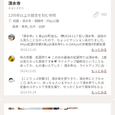
清水寺
りペースになりますが、これからもよろしくお願いします☺︎
キヨミズデラ
992
1200年以上の歴史を刻む寺院
祇園・清水寺・銀閣寺・円山公園
風景・景色, 名所・旧跡
『清水寺』と東山の町並み。 📷2024.12.7 紅い清水寺、遠目か
ら見たことなかったので、ちょっとテンションあがりました。
#Ayu紅葉#京都#東山#清水寺#レトロ#Ayuの京都旅#京都紅葉
2024.12.18
もっとみる
秋の京都 紅葉狩り🍁 この日の最後の紅葉狩りは清水寺。 1度
は見たかった景色です🍁♥️ ライトアップ最終日ということも
あってか、もの凄い人でした！ 清水寺は、ライトアップに合
わせて開門ではないのですね💧 ライトアップ時間前に受付ま
2024.12.05
もっとみる
で行くと既にたくさんの人が入っていて、清水の舞台もその先
の絶好のフォトスポットも既に人・人・人·····😱 後ろにも
【ことりっぷ京都⑨】 清水坂を登りきり、清水寺にとうちゃ
どんどん人が詰めてきて圧迫されて動けなくなり...梨泰院の事
こ😊 あちゃ〜、めっちゃ人いるやん‼️ という清水寺でした😅
故が頭の中を過りました😫 数十分かかって１枚目の写真が撮
定番のスポットで写真を撮り、せっかくなので御朱印ももらい
れる場所までたどり着きました💦 これは予想を遥かに上回る
ました（御朱印は後ほど投稿します☺️）。 御朱印は、写真撮
2023.05.24
もっとみる
美しさ✨✨ ライトアップされた紅葉と青いビームと京都の街の
影は禁止でしたが、目の前で書いてくれます。 御朱印が書き終
灯り、まさに絶景✨ ゆっくり楽しむ間もなく、数枚写真と少し
わるまでの間、さっちぶうさんはなにやらお守りをげっとん中
動画を撮って無理やり後ろに下がりました💧 もう少しスムー
だったようです😊 御朱印も無事にいただいた後は、清水坂の
ズに進めるシステムにしてくださるとありがたいです😓 坂を
人混みを縫うように歩きながら産寧坂（三年坂）に向かいまし
おりてからも池に映る三重塔や紅葉も美しかったです🍁 #清水
た😄 #私のことりっぷ旅 #京都 #清水寺 #人がいっぱい 令和５
寺 #ライトアップ #紅葉 #紅葉狩り #京都 #ベストトリップ