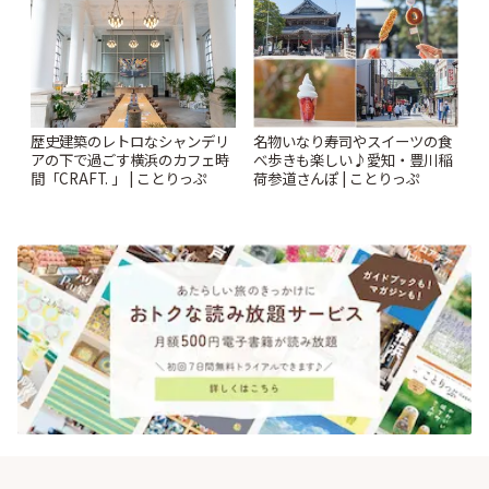
歴史建築のレトロなシャンデリ
名物いなり寿司やスイーツの食
アの下で過ごす横浜のカフェ時
べ歩きも楽しい♪愛知・豊川稲
間「CRAFT. 」 | ことりっぷ
荷参道さんぽ | ことりっぷ