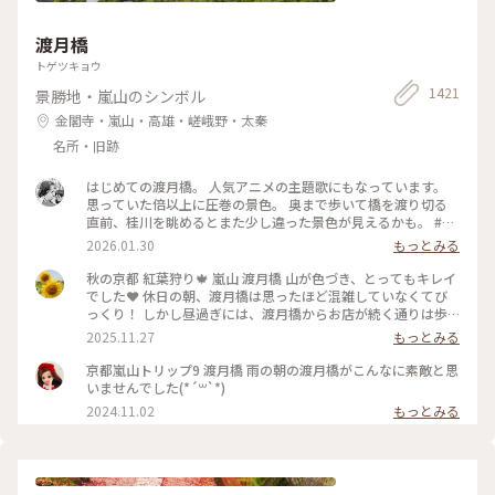
渡月橋
トゲツキョウ
1421
景勝地・嵐山のシンボル
金閣寺・嵐山・高雄・嵯峨野・太秦
名所・旧跡
はじめての渡月橋。 人気アニメの主題歌にもなっています。
思っていた倍以上に圧巻の景色。 奥まで歩いて橋を渡り切る
直前、桂川を眺めるとまた少し違った景色が見えるかも。 #渡
月橋 #嵐山 #京都旅行 #嵐電 #京都観光
2026.01.30
もっとみる
秋の京都 紅葉狩り🍁 嵐山 渡月橋 山が色づき、とってもキレイ
でした❤️ 休日の朝、渡月橋は思ったほど混雑していなくてび
っくり！ しかし昼過ぎには、渡月橋からお店が続く通りは歩
行者天国になり多くの人でごったがえし、ボート乗り場では長
2025.11.27
もっとみる
蛇の列で60分待ちになってました😳 2025.11.23 #渡月橋 #紅
葉 #嵐山 #京都 #ことりっぷ #秋の装い
京都嵐山トリップ9 渡月橋 雨の朝の渡月橋がこんなに素敵と思
いませんでした(*´꒳`*)
2024.11.02
もっとみる