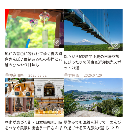
風鈴の音色に誘われて歩く夏の鎌
都心から約2時間♪夏の日帰り旅
倉さんぽ♪由緒ある社の参拝と老
にぴったりの関東＆近郊観光スポ
舗のひんやり甘味も
ット21選
神奈川県
2026.08.02
群馬県
2026.07.20
歴史が息づく街・日本橋兜町。時
夏休みでも混雑を避けて。のんび
をつなぐ風景に出会う一日さんぽ
り過ごせる国内旅先6選【ことり