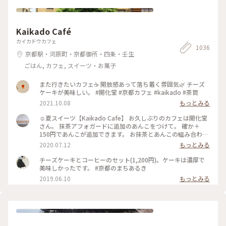
窓」は、自身を省みるためにあるそうです。 ＊ 特に書院から
見える紅葉が素晴らしく✨ ②景色独り占めする人パート1💦 ③
景色独り占めする人パート2 💦 ④そして誰もいなくなった（一
Kaikado Café
瞬だけ🤣） 紅葉が反射して床まで赤く染まってました❤️ ＊ ⑤
帰りがけに隣りの小部屋からいい匂いがすると見たら 人形型
カイカドウカフェ
の香炉で頭からスッーと煙が出てました😊 ＊ ツアーで団体の
1036
京都駅・河原町・京都御所・四条・壬生
方も来られていましたが 比較的空いている方だと思います😊
🍁 目の前がバス停で地下鉄北大路駅や京都駅からバス🚌出て
ごはん, カフェ, スイーツ・お菓子
ます。 近くに同じく紅葉で有名な光悦寺、常照寺が徒歩圏内に
あるので一緒に回られる方が多いようでした🍁 ＊ 源光庵には
また行きたいカフェ☕️ 開放感あって落ち着く雰囲気🌿 チーズ
血天井があって 伏見城が落城した時の自刃した武将の血の付
ケーキが美味しい。 #開化堂 #京都カフェ #kaikado #茶筒
いた床板を供養の為にこちらに移したものだそうですが 見る
2021.10.08
もっとみる
のを忘れてました😅 渡り廊下の天井にあったらしいので、知
らず知らず通っていたようです😱 #京都紅葉 #紅葉2023 #源光
☺︎夏スイーツ【Kaikado Cafe】 お久しぶりのカフェは開化堂
庵 #私のことりっぷ旅 #秋さんぽ
さん。 抹茶アフォガードに追加のあんこをつけて。 確か＋
150円であんこが追加できます。 お抹茶とあんこの組み合わせ
は大好きなので迷わず追加…♪ちなみにあんこは、大好きな中
2020.07.12
もっとみる
村製餡所さんのもの。きっと最中の皮も。以前 #中村製餡所 さ
んご紹介していますので良かったら☺︎ そして暑いので、水出
チーズケーキとコーヒーのセット(1,200円)。ケーキは濃厚で
し茶をチョイス。 振って自分の好きな濃さにして頂きます。
美味しかったです。 #京都のまちあるき
お茶はおかわりも頂けるんですよ◎ ☺︎ 現在は、満席だとテイ
2019.06.10
もっとみる
クアウトのみになるそうです。席の予約はできませんが、電話
で現在の空き状況を尋ねることができるので、ぜひ事前にお電
話を☺︎ #涼しげスイーツ #日本の夏景色 #kaikadocafe #開化
堂カフェ #開化堂 #カフェ #京都 1人暮らしから夫婦2人暮らし
になり、ばたばたと毎日を過ごしています。なかなか投稿が追
いつかないのと、みなさんの投稿を見に行けないです。ゆっく