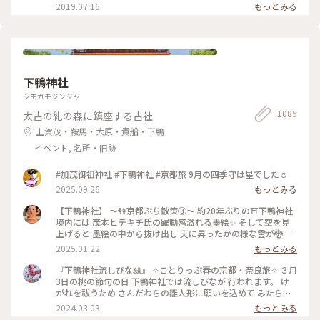
条 #AWOMB
2019.07.16
もっとみる
下鴨神社
シモガモジンジャ
1085
太古の糺の森に鎮座する古社
上賀茂・鞍馬・大原・貴船・下鴨
イベント, 名所・旧跡
#加茂御祖神社 #下鴨神社 #京都旅 9月の四季守は星でした☺️
2025.09.26
もっとみる
【下鴨神社】 〜👭京都ぷち散策③〜 約20年ぶりの⛩️下鴨神社
境内には 茂本ヒデキチ氏の躍動感溢れる墨絵✨ そして空を見
上げると 墨絵の中から抜け出し 天に昇ったかの様な雲が🐉 パ
ワーを感じ見入ってしまったd-maruでした #ご利益めぐり #
2025.01.22
もっとみる
下鴨神社
『下鴨神社流しびな🎎』 ✧︎ことりっぷ春の京都・奈良旅✧︎ ３月
3日の桃の節句の日 下鴨神社では流しびなが 行われます。 け
がれを祓うため さんだわらの雛人形に願いを込めて みたらし
川にひな人形を流します。 ちょうどこの日下鴨神社を 訪れる
2024.03.03
もっとみる
予定だったので なんとか見てみたいと思って 行きましたが、