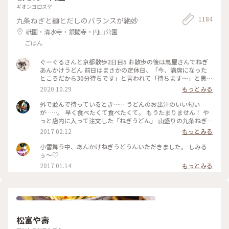
ギオンヨロズヤ
1184
九条ねぎと麺とだしのバランスが絶妙
祇園・清水寺・銀閣寺・円山公園
ごはん
ぐーぐるさんと京都散歩2日目5 お散歩の後は萬屋さんでねぎ
あんかけうどん 前日はまさかの定休日、「今、満席になった
ところだから30分待ちです」と言われて「待ちます〜」と思わ
ず♡︎😆 検温もして無事にいただきました❣️ #小さな秋 #京都 #
2020.10.29
もっとみる
食欲の秋
外で並んで待っているとき…… うどんのお出汁のいい匂い
が……。 早く食べたくて食べたくて。 もうたまりません！ や
っと店内に入って注文した「ねぎうどん」 山盛りの九条ねぎ
と、おろし生姜がのってやってきました！ あ～～もう幸せ
2017.02.12
もっとみる
～！ 出汁の匂いを嗅ぎながら、ねぎと生姜、ねぎとうどん、
出汁の順で、あっという間に平らげてしまいました。 食べ終
小雪舞う中、あんかけねぎうどうんいただきました。 しみる
わったときに友人と目を合わせて笑顔でほっこり！ 身も心も
ぅ〜♡
充電満タン！ #和む #京都さんぽ#ことりっぷ京都
2017.01.14
もっとみる
松富や壽