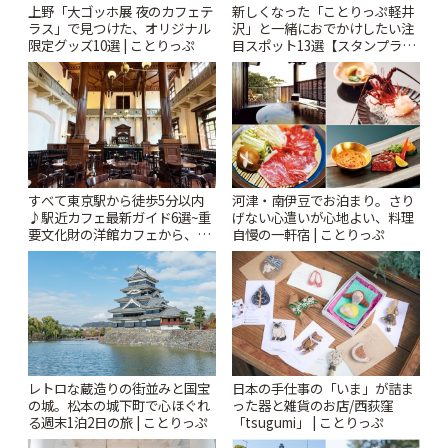
上野「大ゴッホ展 夜のカフェテ
新しくなった「ことりっぷ軽井
ラス」で見つけた、オリジナル
沢」と一緒におでかけしたい注
限定グッズ10選 | ことりっぷ
目スポット13選【スタンプラリ
ー開催中】 | ことりっぷ
すべて東京駅から徒歩5分以内
河津・南伊豆でお泊まり。さり
♪駅近カフェ最新ガイド6選~重
げない心遣いが心地よい、料理
要文化財の洋館カフェから、改
自慢の一軒宿 | ことりっぷ
札すぐのレトロ喫茶まで~ | こと
りっぷ
レトロな蔵造りの街並みと国宝
日本の手仕事の「いま」が詰ま
の城。松本の城下町で心ほぐれ
った器と雑貨のお店/西荻窪
る週末1泊2日の旅 | ことりっぷ
「tsugumi」 | ことりっぷ