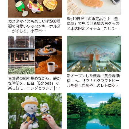
8月10日だけの限定品も♪「豊
カスタマイズも楽しい!約500種
島屋」で見つける鳩の日グッズ
類の可愛いワッペンキーホルダ
と本店限定アイテム | ことりっ
ーがずらり。小平市
ぷ
「Kimamaya T&K」 | ことりっ
ぷ
新オープンした銭湯「黄金湯 新
青葉通の緑を眺めながら、静か
宿」へ。サウナとクラフトビー
な時間を。仙台「Echoes」で
ルを楽しむ癒やしのレトロ空間
楽しむモーニングとランチ | こ
| ことりっぷ
とりっぷ