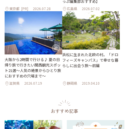
っぷ編集部おすすめ】
東京都
[PR]
2026.07.28
広島県
2026.07.02
浜松に生まれた北欧の村。「ドロ
大阪から2時間で行ける♪ 夏の日
フィーズキャンパス」で幸せな暮
帰り旅で行きたい関西観光スポッ
らしに出会う旅～前編
ト21選～人気の絶景からひとり旅
におすすめの穴場まで～
滋賀県
2026.07.19
静岡県
2019.04.10
おすすめ記事