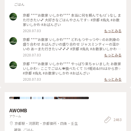
ごはん
京都 ****お数家 いしかわ**** 本当に何を頼んでもﾊｽﾞﾚなし ま
た行きたい💕 大好きなごはんやさんです✨ #京都 #烏丸 #お数
家いしかわ #おばんざい
2020.07.03
もっとみる
京都 ****お数家 いしかわ**** どれもつやっつや✨のお刺身の
盛り合わせ おばんざいの盛り合わせ ジャスミンティーの温か
いの あーまた行きたい💕💕💕 #京都 #烏丸 #お数家いしかわ #
おばんざい #お刺身 #刺盛り #おばんざい盛り合わせ
2020.07.03
もっとみる
京都 ****お数家 いしかわ**** やっぱり来ちゃいました お数家
いしかわ✨ ここでごはん🍽️食べたくて ﾗﾝﾁ軽め&ﾎﾃﾙはから京✨
#京都 #烏丸 #お数家いしかわ #おばんざい
2020.07.03
もっとみる
AWOMB
アウーム
2463
京都駅・河原町・京都御所・四条・壬生
雑貨, ごはん