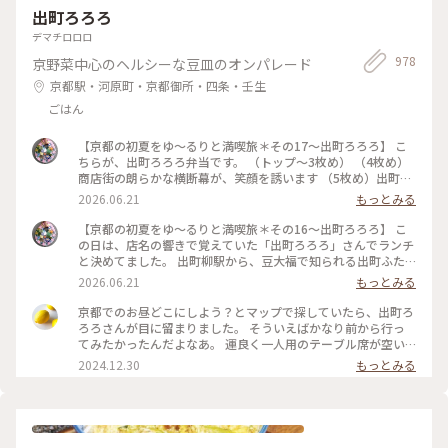
年５月20日撮影
出町ろろろ
2024 #クラシカルな街
デマチロロロ
978
京野菜中心のヘルシーな豆皿のオンパレード
京都駅・河原町・京都御所・四条・壬生
ごはん
【京都の初夏をゆ〜るりと満喫旅＊その17〜出町ろろろ】 こ
ちらが、出町ろろろ弁当です。 （トップ〜3枚め） （4枚め）
商店街の朗らかな横断幕が、笑顔を誘います （5枚め）出町座
（ミニシアター） #懐かしくて優しい #ひとり散歩 #のんび
2026.06.21
もっとみる
り #出町柳 #出町ろろろ #美味しい店 #おばんざい #こと
りっぷ京都
【京都の初夏をゆ〜るりと満喫旅＊その16〜出町ろろろ】 こ
の日は、店名の響きで覚えていた「出町ろろろ」さんでランチ
と決めてました。 出町柳駅から、豆大福で知られる出町ふた
ばを目指して、すぐ右手の脇道を行くと間もなく。 ここら辺り
2026.06.21
もっとみる
から、空気がのどかで、のんびり行きたいな。どこか懐かしく
て優しい。 それが喜びになりました。 （トップ）入口と看板
京都でのお昼どこにしよう？とマップで探していたら、出町ろ
（2枚め）店内の雰囲気もスロー （3枚め）今日のメニュー案
ろろさんが目に留まりました。 そういえばかなり前から行っ
内 お値段もリーズナブルで美味しいです！ 店内はこじんま
てみたかったんだよなあ。 運良く一人用のテーブル席が空い
りとした規模なので、予約必至です。お料理は次の投稿に。 #
ており、お昼のろろろ弁当をいただきました。 壬生菜や九条
2024.12.30
もっとみる
出町ろろろ #出町柳 #のんびり #ひとり散歩 #懐かしくて
ねぎを使ったおばんざい色々、熱々のだし巻きにザクザクのか
優しい #美味しい店 #おばんざい #ことりっぷ京都
き揚げ、おこげ付きの釜戸炊きごはんに、いつも食べるのとは
違うちょっと甘めのお味噌汁… どれもとても美味しく、寒い日
だったので身体に染み渡りました。 #京都 #出町柳 #ランチ #
おばんざい #ベストトリップ2024 #ぽかぽか