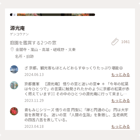
たくさんの人垣で 流しびなの様子は 全然見えませんでした😂
最後ごろ少しだけ お内裏様とお雛様の姿を遠目に やっと見る
ことができました🎎😆 平安時代の装束をした お雛様や来賓や
幼稚園のお子さんたち 京都タワーのゆるキャラ かわいいたわ
わちゃんも登場😆 和紙でできた雛人形を 流していました。 園
源光庵
児たちの歌うひな祭りの歌に ほっこり癒され 京都の雅な伝統
行事に 少しふれることができて よかったです🥰 ・ ・ #春色さ
ゲンコウアン
がし #私のことりっぷ旅 #ことりっぷ春の京都・奈良旅 #母娘
1061
庭園を鑑賞する2つの窓
旅 #下鴨神社 #流しびな #流し雛 #伝統行事 #桃の節句 #ひな祭
り #お雛様 #お内裏様 #雛人形 #たわわちゃん #京都 #出町柳 #
金閣寺・嵐山・高雄・嵯峨野・太秦
春 #春の京都 #ことりっぷ京都 #ひとり旅
名所・旧跡
ざ 京都。観光客もほとんどおらすゆっくりたっぷり堪能😄
2024.06.13
もっとみる
京都鷹峯 【源光庵】 悟りの窓と迷いの窓🍁 ＊ 「今年の紅葉
は今ひとつで」の言葉に触発されたかのように京都の紅葉が赤
く燃えています❤️‍🔥 その中のひとつの源光庵に行って来ました
😊 ＊ 本堂にあるふたつの窓は『そうだ京都行こう』のCMでも
2023.11.29
もっとみる
取り上げられた窓です 悟りの窓は円型に［禅と円通］の心を
表し、円は大宇宙を表現する 迷いの窓は角型に［人間の生
青もみじシリーズ 悟りの窓 円型に「禅と円通の心」 円は大宇
涯］を象徴し、生老病死の四苦八苦を表している と、パンフ
宙を表現する。 迷いの窓 「人間の生涯」を象徴し、生老病死
レットに書かれていました😊 想像していたより大きな窓で、
の四苦八苦を表している。
実際にはもっと明るいお部屋です🍁 正面から見ると、窓に紅
2023.04.18
もっとみる
葉が写らないので💦 だいぶ斜めから撮ったりして頭を使った
ので これが迷い＆悟りね〜と自分なりに解釈さておきました
😆 本来ならの「悟りの窓」は自分自身を見直す窓。 「迷いの