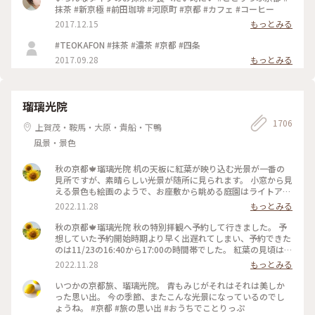
抹茶 #新京極 #前田珈琲 #河原町 #京都 #カフェ #コーヒー
2017.12.15
もっとみる
#TEOKAFON #抹茶 #濃茶 #京都 #四条
2017.09.28
もっとみる
瑠璃光院
1706
上賀茂・鞍馬・大原・貴船・下鴨
風景・景色
秋の京都🍁瑠璃光院 机の天板に紅葉が映り込む光景が一番の
見所ですが、素晴らしい光景が随所に見られます。 小窓から見
える景色も絵画のようで、お座敷から眺める庭園はライトアッ
プされてさらに雅です✨ 拝観が終わり、山門をくぐって振り返
2022.11.28
もっとみる
ると、こちらも美しくライトアップされていました🍁♥️
2022.11.23 #秋いろとりどり #Myことりっぷ #瑠璃光院 #紅葉
秋の京都🍁瑠璃光院 秋の特別拝観へ予約して行きました。 予
狩り #紅葉 #京都
想していた予約開始時期より早く出遅れてしまい、予約できた
のは11/23の16:40から17:00の時間帯でした。 紅葉の見頃はど
うかしら。昼でもなく夜でもなく。どんなふうに見えるんだろ
2022.11.28
もっとみる
うと不安でしたが、薄暗くなってライトアップも始まった頃。
予想していた以上の素晴らしい風景がひろがっていました✨ 新
いつかの京都旅、瑠璃光院。 青もみじがそれはそれは美しか
緑の頃とはまた違って雅な世界✨ 皆さんお行儀よく、机で満足
った思い出。 今の季節、またこんな光景になっているのでし
のいく写真を撮ったら後ろに並んでいる人に代わります。 敷居
ょうね。 #京都 #旅の思い出 #おうちでことりっぷ