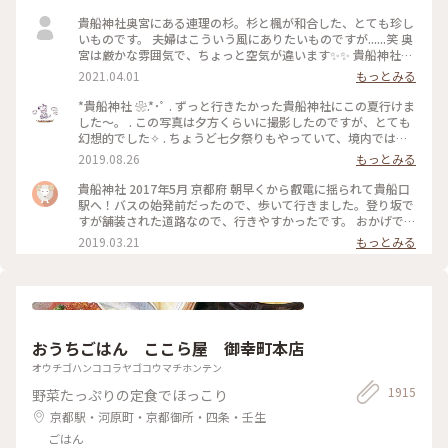
貴船神社奥宮にある連理の杉。杉と楓が和合した、とても珍し
いものです。 夫婦はこういう風にありたいものですが......笑 奥
宮は厳かな雰囲気で、ちょっと空気が違います✨✨ 貴船神社ま
で行かれたら、是非行ってみてほしいです。
2021.04.01
もっとみる
*貴船神社 ❀.*･ﾟ . ずっと行きたかった貴船神社にこの夏行けま
した～。 . この写真は夕方くらいに撮影したのですが、とても
幻想的でした✧︎ . ちょうど七夕祭りもやっていて、境内では七
夕がたくさんありました🎋✧̣̥̇ . #貴船神社 #神社巡り #旅のひと
2019.08.26
もっとみる
とき #夏旅2019
貴船神社 2017年5月 京都府 朝早くから叡電に揺られて貴船口
駅へ！バスの始発前だったので、歩いて行きました。登り坂で
すが舗装された道路なので、行きやすかったです。 おかげで人
の少ないシーンとした空気を味わえたので良かったです。 御朱
2019.03.21
もっとみる
印ももらえて大満足でした☺️ 京都旅行は早寝早起きになりま
すね笑。 #京都 #貴船神社
おうちごはん ここら屋 御幸町本店
オウチゴハンココラヤゴコウマチホンテン
1915
野菜たっぷりの定食でほっこり
京都駅・河原町・京都御所・四条・壬生
ごはん