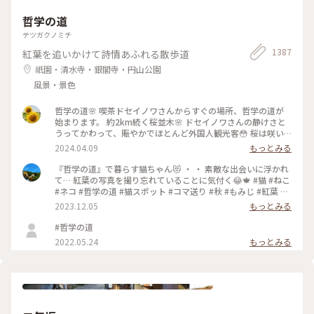
哲学の道
テツガクノミチ
1387
紅葉を追いかけて詩情あふれる散歩道
祇園・清水寺・銀閣寺・円山公園
風景・景色
哲学の道🌸 喫茶ドセイノワさんからすぐの場所、哲学の道が
始まります。 約2km続く桜並木🌸 ドセイノワさんの静けさと
うってかわって、賑やかでほとんど外国人観光客😳 桜は咲い
ているのに異国を旅行しているような気分になります☺️ 途中
2024.04.09
もっとみる
で霊鑑寺に寄りながら、気持ちのいいお散歩になりました🌸 #
哲学の道 #桜 #お花見 #京都 #春色さがし #電車旅
『哲学の道』で暮らす猫ちゃん😻 ・ ・ 素敵な出会いに浮かれ
て… 紅葉の写真を撮り忘れていることに気付く😂🍁 #猫 #ねこ
#ネコ #哲学の道 #猫スポット #コマ送り #秋 #もみじ #紅葉 #
京都紅葉 #京都散策 #京都 #左京区 #岡崎エリア #kyoto #こと
2023.12.05
もっとみる
りっぷ京都 #私のことりっぷ旅 #カフー
#哲学の道
2022.05.24
もっとみる