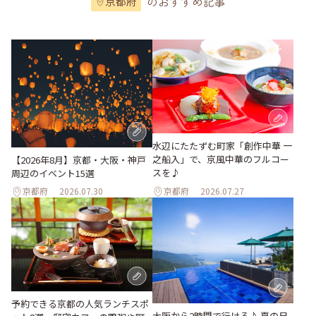
のおすすめ記事
京都府
水辺にたたずむ町家「創作中華 一
之船入」で、京風中華のフルコー
【2026年8月】京都・大阪・神戸
スを♪
周辺のイベント15選
京都府
2026.07.30
京都府
2026.07.27
予約できる京都の人気ランチスポ
大阪から2時間で行ける♪ 夏の日