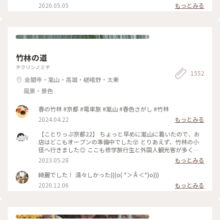
を額縁に見立てて遠目から写真を撮ろうとしたら避けてくださ
2020.05.05
もっとみる
ったり。 最初、夫は「春にも行ったのに」とブツブツ文句を
言っていましたが、最終的には大満足でした✌️ 2022.11.23 #秋
いろとりどり #Myことりっぷ #瑠璃光院 #紅葉狩り #紅葉 #京
都
竹林の道
チクリンノミチ
1552
金閣寺・嵐山・高雄・嵯峨野・太秦
風景・景色
春の竹林 #京都 #電車旅 #嵐山 #春色さがし #竹林
2024.04.22
もっとみる
【ことりっぷ京都22】 ちょっと早めに嵐山に着いたので、お
店はどこもオープンの準備中でした😵 とりあえず、竹林の小
径へ行きました😊 ここも修学旅行生と外国人観光客が多く、
特に中国系の方の声が竹林の中に響いていました🤫 竹林の小
2023.05.28
もっとみる
径には人力車専用の道が整備されており、外国人観光客を乗せ
た人力車に出会いました😄 #私のことりっぷ旅 #京都 #竹林の
綺麗でした！ 清々しかった(((o( *＞Å＜*)o)))
小径 #人力車 令和５年５月21日撮影
2020.12.06
もっとみる