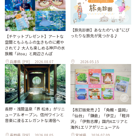
【旅先診断】あなたの“いま”にぴ
ったりな旅先が見つかる♪
【チケットプレゼント】アートな
空間ともふもふの生きものに癒や
されて♪ 大人も楽しめる神戸の水
族館「átoa」と周辺さんぽ
兵庫県
[PR]
2026.08.07
2026.05.15
長野・浅間温泉「界 松本」がリニ
【改訂版発売♪】「角館・盛岡」
ューアルオープン。信州ワインと
「仙台」「鎌倉」「伊豆」「軽井
音楽に浸るエレガントな湯宿へ
沢」「伊勢志摩」国内6エリアと
海外1エリアがリニューアル
長野県
[PR]
2026.08.05
宮城県
2026.07.09