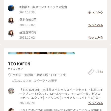
#京都 #三条 #ランチ #ミックス定食
2024.12.30
もっとみる
昼定食980円
2018.10.02
もっとみる
昼定食980円
2018.10.02
もっとみる
TEO KAFON
テオカフォン
1863
京都駅・河原町・京都御所・四条・壬生
ごはん, カフェ, スイーツ・お菓子
「TEO KAFON」 ＊抹茶スペシャルスイーツセット ・抹茶スイ
ーツプレート(タルト、ロールケーキ、チョコボール、ビスコ
ッティ、エクレア) ・ドリンク(キャラメルホワイトモカ) 抹茶
三昧出来て大満足したそうです。 フォークを2本用意して頂い
2020.02.20
もっとみる
たのですが、娘一人で完食でした。 #TEO KAFON#抹茶三昧#
プチことりっぷ京都#冬のおでかけ
いろんなタイプのお抹茶が食べたい時に💕 #ことりっぷ京都 #