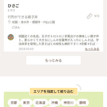
ひさご
ヒサゴ
973
行列ができる親子丼
祇園・清水寺・銀閣寺・円山公園
ごはん
祇園近くの名店。玉子がトロトロ♪京風出汁の美味しい親子丼
と、柔らかくて大きなにしんの甘露煮が入ったにしんそば。宇
治抹茶を使用した茶そばとの相性も絶妙です☆ #京都 #そば #
丼 #親子丼 #にしんそば #茶そば #ひさご
2018.03.03
もっとみる
もっとみる
エリアを指定して絞り込む
京都
東京
北海道
沖縄
神奈川
静岡