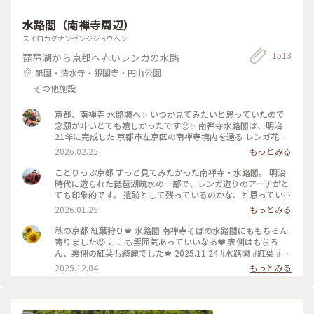
水路閣（南禅寺周辺）
スイロカクナンゼンジシュウヘン
1513
琵琶湖から京都へ赤いレンガの水路
祇園・清水寺・銀閣寺・円山公園
その他施設
京都、南禅寺 水路閣へ✨ いつか見てみたいと思っていたので
念願が叶いとても嬉しかったです🥹✨ 南禅寺水路閣は、明治
21年に完成した 京都市左京区の南禅寺境内を通る レンガ花崗
岩造りのアーチ型水道橋。 琵琶湖疏水事業の一環として 田辺
2026.02.25
もっとみる
朔郎氏が設計しました。 レトロなアーチがとても雰囲気があ
ります✨ 最後の写真は、上から見た写真です😊 帰りは水路横
ことりっぷ京都 ずっと見てみたかった南禅寺・水路閣。 明治
の道を散策しながら 駅に向かいました👣 #南禅寺水路閣 #京都
時代に造られた琵琶湖疏水の一部で、レンガ造りのアーチがと
#開運旅 #水路閣 #南禅寺
ても印象的です。 遺跡として残っているのかな、と思っていた
のですが水路橋に上がることが出来て、琵琶湖の水が京都に流
2026.01.25
もっとみる
れていく水路のすぐ横を歩くことも出来ます。けっこう感動で
した。 #開運旅#京都#南禅寺#水路閣#琵琶湖疏水
秋の京都 紅葉狩り🍁 水路閣 南禅寺そばの水路閣にももちろん
寄りました😊 ここも雰囲気あっていいなあ❤️ 表側はもちろ
ん、裏側の紅葉も綺麗でした🍁 2025.11.24 #水路閣 #紅葉 #紅
葉狩り #京都 #ことりっぷ #秋の装い
2025.12.04
もっとみる