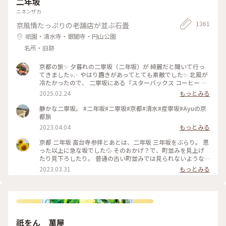
二年坂
ニネンザカ
1361
京風情たっぷりの老舗店が並ぶ石畳
祇園・清水寺・銀閣寺・円山公園
名所・旧跡
京都の旅✨ 夕暮れの二寧坂（二年坂）が 綺麗だと聞いて行っ
てきました︎︎⟡.· やはり趣きがあってとても素敵でした✨ 北風が
冷たかったので、 二寧坂にある『スターバックス コーヒー 京
都二寧坂ヤサカ茶屋店』さんへ行き コーヒーであたたまりま
2025.02.24
もっとみる
した☕️✨ 抹茶バターサンドも美味しかった♡ こちらのスタバ
は、 築100年を超える伝統的な日本家屋の店舗で、 畳の間で
静かな二寧坂。 #二年坂#二寧坂#京都#清水#産寧坂#Ayuの京
コーヒー体験が楽しめます。 私の隣にいた観光客さんが、 畳
都旅
の間はどこかと聞いてこられたので こちらですよとお伝えし
2023.04.04
もっとみる
ました😊 観光客さんは「ここに来るのが 夢だったんです✨」
と話していました。 その気持ちがよくわかります。 とても素
京都 二年坂 高台寺参拝とあとは、二年坂 三年坂をぶらり。 思
敵なスタバでした⟡.·*. のんびりと散策が楽しい 夕暮れのニ寧
った以上に急な坂でした💦 そのおかげ？で、町並みを見上げ
坂でした(˶ˊᵕˋ˵)✨ #二寧坂 #二年坂 #京都 #京都旅 #スターバ
たり見下ろしたり。 普通の古い町並みでは見られないような
ックスコーヒー京都二寧坂ヤサカ茶屋店 #スタバ #ぽかぽか #
風景でした。 そして、見たかった町並み越しの五重塔✨ ちょ
2023.03.31
もっとみる
夕暮れの二寧坂
うどお庭からしだれ桜の枝が出ていて、フォトスポットになっ
ていました☺️ #私のことりっぷ旅 #花だより #レトロな街 #My
ことりっぷ #二年坂 #二寧坂 #三年坂 #法観寺 #五重塔 #京都 #
お花見 #桜
祇をん 萬屋