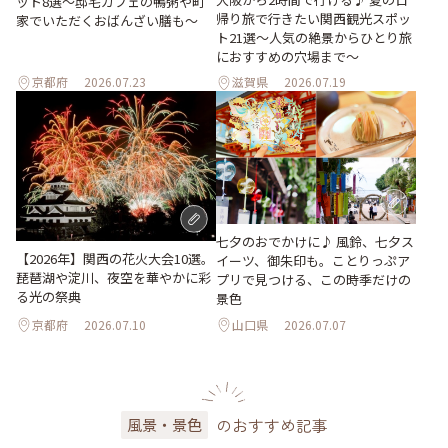
ット8選～邸宅カフェの鴨粥や町
帰り旅で行きたい関西観光スポッ
家でいただくおばんざい膳も～
ト21選～人気の絶景からひとり旅
におすすめの穴場まで～
京都府
2026.07.23
滋賀県
2026.07.19
七夕のおでかけに♪ 風鈴、七夕ス
【2026年】関西の花火大会10選。
イーツ、御朱印も。ことりっぷア
琵琶湖や淀川、夜空を華やかに彩
プリで見つける、この時季だけの
る光の祭典
景色
京都府
2026.07.10
山口県
2026.07.07
のおすすめ記事
風景・景色