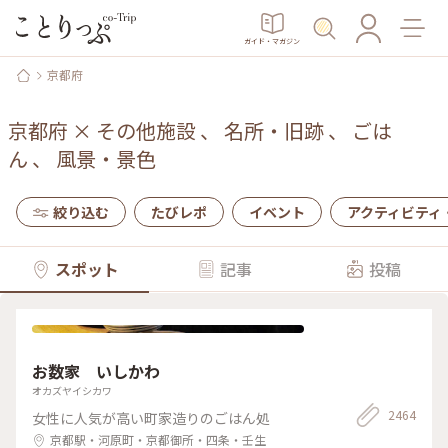
ガイド・マガジン
京都府
京都府
×
その他施設
、
名所・旧跡
、
ごは
ん
、
風景・景色
絞り込む
たびレポ
イベント
アクティビティ
スポット
記事
投稿
お数家 いしかわ
オカズヤイシカワ
2464
女性に人気が高い町家造りのごはん処
京都駅・河原町・京都御所・四条・壬生