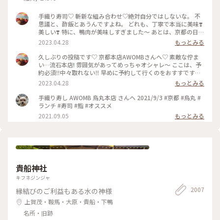
手織り寿司♡ 斬新な組み合わせ♡絶対自分ではしないな。 不
思議と、酢飯とあうんですよね。 どれも、丁寧で本当に美味❣️
美しい❣️ 特に、鴨肉が美味しすぎました〜 あとは、京都の日本
酒🍶♡ 素敵時間でした〜 #わたしのことりっぷ旅 #AWOMB #
2023.04.28
もっとみる
京都 #烏丸本店 #手織り寿司
久しぶりの投稿です♡ 京都本店AWOMBさんへ♡ 素敵な佇ま
い…流石本店! 雰囲気があってめっちゃオシャレ〜 ここは、予
約必須‼︎中々取れない‼︎ 早めに予約して行くのをおすすです♡
GW人すごそうですね… #京都 #AWOMB #烏丸本店 #手織り寿
2023.04.28
もっとみる
司
手織り寿し AWOMB 烏丸本店 さんへ 2021/9/3 #京都 #烏丸 #
ランチ #寿司 #鮨 #オススメ
2021.09.05
もっとみる
貴船神社
キフネジンジャ
2007
縁結びのご利益もある水の神様
上賀茂・鞍馬・大原・貴船・下鴨
名所・旧跡