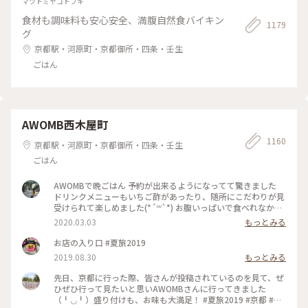
マツトミヤコトブキ
食材も調味料も安心安全、満腹自然食バイキン
1179
グ
京都駅・河原町・京都御所・四条・壬生
ごはん
AWOMB西木屋町
1160
京都駅・河原町・京都御所・四条・壬生
ごはん
AWOMBで晩ごはん 予約が出来るようになってて驚きました
ドリンクメニューもいちご酢があったり、随所にこだわりが見
受けられて楽しめました(*´꒳`*) お腹いっぱいで食べれなかっ
たデザートは次のお楽しみですー♡ #春の訪れ #女子旅 #いち
2020.03.03
もっとみる
ご #手織り寿司
お店の入り口 #夏旅2019
2019.08.30
もっとみる
先日、京都に行った際、皆さんが投稿されているのを見て、ぜ
ひぜひ行って見たいと思いAWOMBさんに行ってきました
（╹◡╹）盛り付けも、お味も大満足！ #夏旅2019 #京都 #五