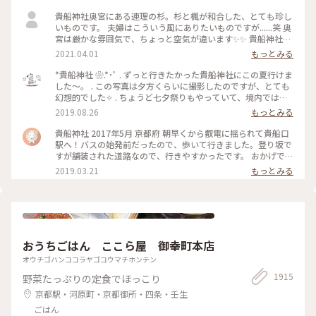
貴船神社奥宮にある連理の杉。杉と楓が和合した、とても珍し
いものです。 夫婦はこういう風にありたいものですが......笑 奥
宮は厳かな雰囲気で、ちょっと空気が違います✨✨ 貴船神社ま
で行かれたら、是非行ってみてほしいです。
2021.04.01
もっとみる
*貴船神社 ❀.*･ﾟ . ずっと行きたかった貴船神社にこの夏行けま
した～。 . この写真は夕方くらいに撮影したのですが、とても
幻想的でした✧︎ . ちょうど七夕祭りもやっていて、境内では七
夕がたくさんありました🎋✧̣̥̇ . #貴船神社 #神社巡り #旅のひと
2019.08.26
もっとみる
とき #夏旅2019
貴船神社 2017年5月 京都府 朝早くから叡電に揺られて貴船口
駅へ！バスの始発前だったので、歩いて行きました。登り坂で
すが舗装された道路なので、行きやすかったです。 おかげで人
の少ないシーンとした空気を味わえたので良かったです。 御朱
2019.03.21
もっとみる
印ももらえて大満足でした☺️ 京都旅行は早寝早起きになりま
すね笑。 #京都 #貴船神社
おうちごはん ここら屋 御幸町本店
オウチゴハンココラヤゴコウマチホンテン
1915
野菜たっぷりの定食でほっこり
京都駅・河原町・京都御所・四条・壬生
ごはん