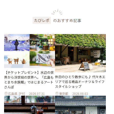
のおすすめ記事
たびレポ
【チケットプレゼント】水辺の世
休日のひとり散歩にも♪ 代々木エ
界から浮世絵の世界へ。「広島も
リアで巡る絶品ドーナツ＆ライフ
とまち水族館」ではじまるアート
スタイルショップ
さんぽ
広島県
[PR]
2026.07.31
東京都
2026.08.02