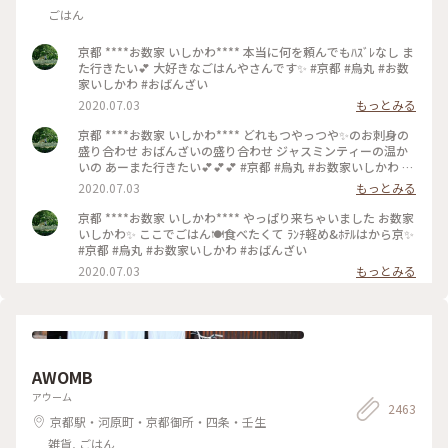
ごはん
京都 ****お数家 いしかわ**** 本当に何を頼んでもﾊｽﾞﾚなし ま
た行きたい💕 大好きなごはんやさんです✨ #京都 #烏丸 #お数
家いしかわ #おばんざい
2020.07.03
もっとみる
京都 ****お数家 いしかわ**** どれもつやっつや✨のお刺身の
盛り合わせ おばんざいの盛り合わせ ジャスミンティーの温か
いの あーまた行きたい💕💕💕 #京都 #烏丸 #お数家いしかわ #
おばんざい #お刺身 #刺盛り #おばんざい盛り合わせ
2020.07.03
もっとみる
京都 ****お数家 いしかわ**** やっぱり来ちゃいました お数家
いしかわ✨ ここでごはん🍽️食べたくて ﾗﾝﾁ軽め&ﾎﾃﾙはから京✨
#京都 #烏丸 #お数家いしかわ #おばんざい
2020.07.03
もっとみる
AWOMB
アウーム
2463
京都駅・河原町・京都御所・四条・壬生
雑貨, ごはん