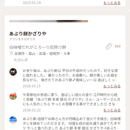
れる場所までたどり着きました💦 これは予想を遥かに上回る
ました（御朱印は後ほど投稿します☺️）。 御朱印は、写真撮
2023.05.24
もっとみる
美しさ✨✨ ライトアップされた紅葉と青いビームと京都の街の
影は禁止でしたが、目の前で書いてくれます。 御朱印が書き終
灯り、まさに絶景✨ ゆっくり楽しむ間もなく、数枚写真と少し
わるまでの間、さっちぶうさんはなにやらお守りをげっとん中
動画を撮って無理やり後ろに下がりました💧 もう少しスムー
だったようです😊 御朱印も無事にいただいた後は、清水坂の
ズに進めるシステムにしてくださるとありがたいです😓 坂を
人混みを縫うように歩きながら産寧坂（三年坂）に向かいまし
おりてからも池に映る三重塔や紅葉も美しかったです🍁 #清水
た😄 #私のことりっぷ旅 #京都 #清水寺 #人がいっぱい 令和５
寺 #ライトアップ #紅葉 #紅葉狩り #京都 #ベストトリップ
年５月20日撮影
あぶり餅かざりや
2024 #クラシカルな街
アブリモチカザリヤ
980
白味噌だれがとろ～り厄除け餅
金閣寺・嵐山・高雄・嵯峨野・太秦
たびレポ
お参り後は、あぶり餅😋 平日の午前中だったので、好きな席
に座れました。 暑かったので、お座敷へ。緑が美しいお庭を
見ながら、 焼きたてのあぶり餅💕美味しい〜🤤 香ばしくっ
て、次々と食べちゃいますね♪ 番茶と頂いて、小腹も満たされ
2026.05.15
もっとみる
ました〜🥰 #おやつ #あぶり餅 #門前グルメ
今宮神社の参道に漂う、香ばしい炭火の香り 江戸時代から続
く老舗 『あぶり餅 本家 根元 かざりや』さん✨ ユーザーさん方
にも人気のこちら やっとお邪魔する事ができました😊 きな粉
をまぶしたひとくちサイズのお餅を竹串に刺し 炭火で丁寧に
2026.02.22
もっとみる
あぶって作られるあぶり餅。 お店の方が次々とお餅を焼く姿
はまさに神技で、 列に並びながら見入ってしまいました。 丁
あぶり餅 店頭でお姉さん方が丹精込めて炭火で手焼き。白味噌
寧に炙られたお餅に、とろりと絡む白味噌のタレ。 ひとくち
ダレを絡めていただきます。 何度も目の前を通り過ぎてたオヤ
食べると、どこか懐かしくて優しい甘さが 本当に美味しくて
ツ やっと食べれました あぶり餅 本家 根元 かざりや #あぶり餅