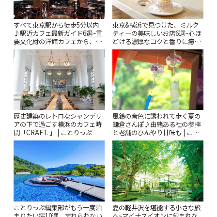
すべて東京駅から徒歩5分以内
東京&横浜で見つけた、ミルク
♪駅近カフェ最新ガイド6選~重
ティーの美味しいお店6選~心ほ
要文化財の洋館カフェから、改
どける濃厚なコクと香りに癒や
札すぐのレトロ喫茶まで~ | こと
されるティータイム~ | ことりっ
りっぷ
ぷ
風鈴の音色に誘われて歩く夏の
歴史建築のレトロなシャンデリ
鎌倉さんぽ♪由緒ある社の参拝
アの下で過ごす横浜のカフェ時
と老舗のひんやり甘味も | こと
間「CRAFT. 」 | ことりっぷ
りっぷ
ことりっぷ編集部がもう一度泊
夏の軽井沢を堪能する小さな旅
まりたい宿10選。忘れられない
へ~マイナスイオンに包まれな