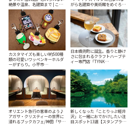
絶景や温泉、名建築まで | こと
がら名建築や美術館をめぐろう
りっぷ
~ | ことりっぷ
日本橋兜町に誕生。香りと静け
カスタマイズも楽しい!約500種
さに包まれるクラフトハーブテ
類の可愛いワッペンキーホルダ
ィー専門店「TYNK
ーがずらり。小平市
Kabutocho」 | ことりっぷ
「Kimamaya T&K」 | ことりっ
ぷ
オリエント急行の客車のよう♪
新しくなった「ことりっぷ軽井
アガサ・クリスティーの世界に
沢」と一緒におでかけしたい注
浸れるブックカフェ/神田「サロ
目スポット13選【スタンプラリ
ンクリスティ」 | ことりっぷ
ー開催中】 | ことりっぷ