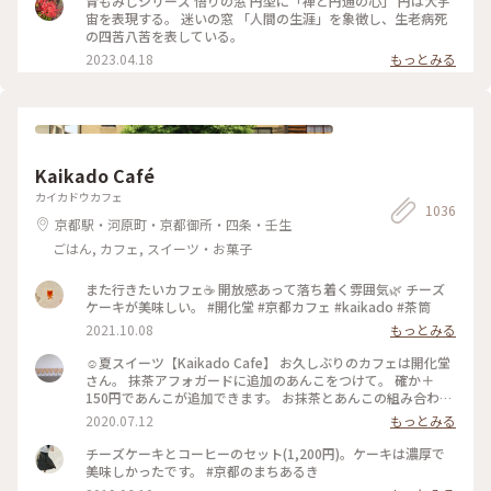
青もみじシリーズ 悟りの窓 円型に「禅と円通の心」 円は大宇
涯］を象徴し、生老病死の四苦八苦を表している と、パンフ
宙を表現する。 迷いの窓 「人間の生涯」を象徴し、生老病死
レットに書かれていました😊 想像していたより大きな窓で、
の四苦八苦を表している。
実際にはもっと明るいお部屋です🍁 正面から見ると、窓に紅
2023.04.18
もっとみる
葉が写らないので💦 だいぶ斜めから撮ったりして頭を使った
ので これが迷い＆悟りね〜と自分なりに解釈さておきました
😆 本来ならの「悟りの窓」は自分自身を見直す窓。 「迷いの
窓」は、自身を省みるためにあるそうです。 ＊ 特に書院から
見える紅葉が素晴らしく✨ ②景色独り占めする人パート1💦 ③
景色独り占めする人パート2 💦 ④そして誰もいなくなった（一
Kaikado Café
瞬だけ🤣） 紅葉が反射して床まで赤く染まってました❤️ ＊ ⑤
帰りがけに隣りの小部屋からいい匂いがすると見たら 人形型
カイカドウカフェ
の香炉で頭からスッーと煙が出てました😊 ＊ ツアーで団体の
1036
京都駅・河原町・京都御所・四条・壬生
方も来られていましたが 比較的空いている方だと思います😊
🍁 目の前がバス停で地下鉄北大路駅や京都駅からバス🚌出て
ごはん, カフェ, スイーツ・お菓子
ます。 近くに同じく紅葉で有名な光悦寺、常照寺が徒歩圏内に
あるので一緒に回られる方が多いようでした🍁 ＊ 源光庵には
また行きたいカフェ☕️ 開放感あって落ち着く雰囲気🌿 チーズ
血天井があって 伏見城が落城した時の自刃した武将の血の付
ケーキが美味しい。 #開化堂 #京都カフェ #kaikado #茶筒
いた床板を供養の為にこちらに移したものだそうですが 見る
2021.10.08
もっとみる
のを忘れてました😅 渡り廊下の天井にあったらしいので、知
らず知らず通っていたようです😱 #京都紅葉 #紅葉2023 #源光
☺︎夏スイーツ【Kaikado Cafe】 お久しぶりのカフェは開化堂
庵 #私のことりっぷ旅 #秋さんぽ
さん。 抹茶アフォガードに追加のあんこをつけて。 確か＋
150円であんこが追加できます。 お抹茶とあんこの組み合わせ
は大好きなので迷わず追加…♪ちなみにあんこは、大好きな中
2020.07.12
もっとみる
村製餡所さんのもの。きっと最中の皮も。以前 #中村製餡所 さ
んご紹介していますので良かったら☺︎ そして暑いので、水出
チーズケーキとコーヒーのセット(1,200円)。ケーキは濃厚で
し茶をチョイス。 振って自分の好きな濃さにして頂きます。
美味しかったです。 #京都のまちあるき
お茶はおかわりも頂けるんですよ◎ ☺︎ 現在は、満席だとテイ