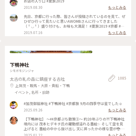
お店の入り口 #夏旅2019
2019.08.30
もっとみる
先日、京都に行った際、皆さんが投稿されているのを見て、ぜ
ひぜひ行って見たいと思いAWOMBさんに行ってきました
（╹◡╹）盛り付けも、お味も大満足！ #夏旅2019 #京都 #五
条 #AWOMB
2019.07.16
もっとみる
下鴨神社
シモガモジンジャ
1085
太古の糺の森に鎮座する古社
上賀茂・鞍馬・大原・貴船・下鴨
イベント, 名所・旧跡
#加茂御祖神社 #下鴨神社 #京都旅 9月の四季守は星でした☺️
2025.09.26
もっとみる
【下鴨神社】 〜👭京都ぷち散策③〜 約20年ぶりの⛩️下鴨神社
境内には 茂本ヒデキチ氏の躍動感溢れる墨絵✨ そして空を見
上げると 墨絵の中から抜け出し 天に昇ったかの様な雲が🐉 パ
ワーを感じ見入ってしまったd-maruでした #ご利益めぐり #
2025.01.22
もっとみる