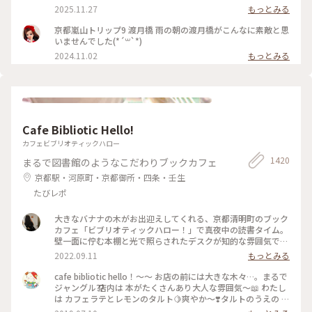
行者天国になり多くの人でごったがえし、ボート乗り場では長
2025.11.27
もっとみる
蛇の列で60分待ちになってました😳 2025.11.23 #渡月橋 #紅
葉 #嵐山 #京都 #ことりっぷ #秋の装い
京都嵐山トリップ9 渡月橋 雨の朝の渡月橋がこんなに素敵と思
いませんでした(*´꒳`*)
2024.11.02
もっとみる
Cafe Bibliotic Hello!
カフェビブリオティックハロー
1420
まるで図書館のようなこだわりブックカフェ
京都駅・河原町・京都御所・四条・壬生
たびレポ
大きなバナナの木がお出迎えしてくれる、京都清明町のブック
カフェ「ビブリオティックハロー！」で真夜中の読書タイム。
壁一面に佇む本棚と光で照らされたデスクが知的な雰囲気で、
これぞ大人カフェでした。2階に貫けている本棚を見に行く
2022.09.11
もっとみる
と、ちょっとスケスケの渡り廊下でスリリング。スイーツもド
リンクも美味しくて、夜遅くまでやっているのも嬉しくて。。
cafe bibliotic hello！〜〜 お店の前には大きな木々…。まるで
これは出張の度に立ち寄りそうです。築150年以上の町屋をリ
ジャングル⁇ 店内は 本がたくさんあり大人な雰囲気〜📖 わたし
ノベしたというところも見応えあり。観光というよりも、ロー
は カフェラテとレモンのタルト🍋爽やか〜❣️タルトのうえの レ
カルに寄り添っているようで温かい空気も感じました。 #私の
モンのドライフルーツがめちゃくちゃ美味しい❣️ カフェの横で