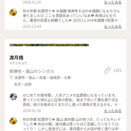
のですが水路橋に上がることが出来て、琵琶湖の水が京都に流
2026.01.25
もっとみる
れていく水路のすぐ横を歩くことも出来ます。けっこう感動で
した。 #開運旅#京都#南禅寺#水路閣#琵琶湖疏水
秋の京都 紅葉狩り🍁 水路閣 南禅寺そばの水路閣にももちろん
寄りました😊 ここも雰囲気あっていいなあ❤️ 表側はもちろ
ん、裏側の紅葉も綺麗でした🍁 2025.11.24 #水路閣 #紅葉 #紅
葉狩り #京都 #ことりっぷ #秋の装い
2025.12.04
もっとみる
渡月橋
トゲツキョウ
1421
景勝地・嵐山のシンボル
金閣寺・嵐山・高雄・嵯峨野・太秦
名所・旧跡
はじめての渡月橋。 人気アニメの主題歌にもなっています。
思っていた倍以上に圧巻の景色。 奥まで歩いて橋を渡り切る
直前、桂川を眺めるとまた少し違った景色が見えるかも。 #渡
月橋 #嵐山 #京都旅行 #嵐電 #京都観光
2026.01.30
もっとみる
秋の京都 紅葉狩り🍁 嵐山 渡月橋 山が色づき、とってもキレイ
でした❤️ 休日の朝、渡月橋は思ったほど混雑していなくてび
っくり！ しかし昼過ぎには、渡月橋からお店が続く通りは歩