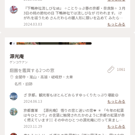
下鴨神社
『下鴨神社流しびな🎎』 ✧︎ことりっぷ春の京都・奈良旅✧︎ ３月
3日の桃の節句の日 下鴨神社では流しびなが 行われます。 け
がれを祓うため さんだわらの雛人形に願いを込めて みたらし
川にひな人形を流します。 ちょうどこの日下鴨神社を 訪れる
2024.03.03
もっとみる
予定だったので なんとか見てみたいと思って 行きましたが、
たくさんの人垣で 流しびなの様子は 全然見えませんでした😂
最後ごろ少しだけ お内裏様とお雛様の姿を遠目に やっと見る
ことができました🎎😆 平安時代の装束をした お雛様や来賓や
幼稚園のお子さんたち 京都タワーのゆるキャラ かわいいたわ
わちゃんも登場😆 和紙でできた雛人形を 流していました。 園
源光庵
児たちの歌うひな祭りの歌に ほっこり癒され 京都の雅な伝統
行事に 少しふれることができて よかったです🥰 ・ ・ #春色さ
ゲンコウアン
がし #私のことりっぷ旅 #ことりっぷ春の京都・奈良旅 #母娘
1061
庭園を鑑賞する2つの窓
旅 #下鴨神社 #流しびな #流し雛 #伝統行事 #桃の節句 #ひな祭
り #お雛様 #お内裏様 #雛人形 #たわわちゃん #京都 #出町柳 #
金閣寺・嵐山・高雄・嵯峨野・太秦
春 #春の京都 #ことりっぷ京都 #ひとり旅
名所・旧跡
ざ 京都。観光客もほとんどおらすゆっくりたっぷり堪能😄
2024.06.13
もっとみる
京都鷹峯 【源光庵】 悟りの窓と迷いの窓🍁 ＊ 「今年の紅葉
は今ひとつで」の言葉に触発されたかのように京都の紅葉が赤
く燃えています❤️‍🔥 その中のひとつの源光庵に行って来ました
😊 ＊ 本堂にあるふたつの窓は『そうだ京都行こう』のCMでも
2023.11.29
もっとみる
取り上げられた窓です 悟りの窓は円型に［禅と円通］の心を
表し、円は大宇宙を表現する 迷いの窓は角型に［人間の生