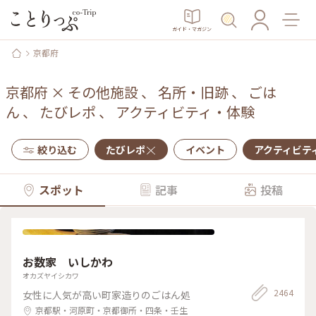
ガイド・マガジン
京都府
京都府
×
その他施設
、
名所・旧跡
、
ごは
ん
、
たびレポ
、
アクティビティ・体験
絞り込む
たびレポ
イベント
アクティビテ
スポット
記事
投稿
お数家 いしかわ
オカズヤイシカワ
2464
女性に人気が高い町家造りのごはん処
京都駅・河原町・京都御所・四条・壬生