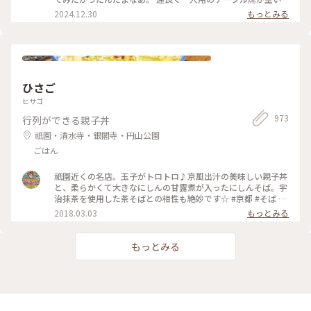
りとした規模なので、予約必至です。お料理は次の投稿に。 #
ており、お昼のろろろ弁当をいただきました。 壬生菜や九条
2024.12.30
もっとみる
出町ろろろ #出町柳 #のんびり #ひとり散歩 #懐かしくて
ねぎを使ったおばんざい色々、熱々のだし巻きにザクザクのか
優しい #美味しい店 #おばんざい #ことりっぷ京都
き揚げ、おこげ付きの釜戸炊きごはんに、いつも食べるのとは
違うちょっと甘めのお味噌汁… どれもとても美味しく、寒い日
だったので身体に染み渡りました。 #京都 #出町柳 #ランチ #
おばんざい #ベストトリップ2024 #ぽかぽか
ひさご
ヒサゴ
973
行列ができる親子丼
祇園・清水寺・銀閣寺・円山公園
ごはん
祇園近くの名店。玉子がトロトロ♪京風出汁の美味しい親子丼
と、柔らかくて大きなにしんの甘露煮が入ったにしんそば。宇
治抹茶を使用した茶そばとの相性も絶妙です☆ #京都 #そば #
丼 #親子丼 #にしんそば #茶そば #ひさご
2018.03.03
もっとみる
もっとみる