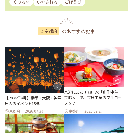
くつろぐ
いやされる
ごほうび
のおすすめ記事
京都府
水辺にたたずむ町家「創作中華 一
之船入」で、京風中華のフルコー
【2026年8月】京都・大阪・神戸
スを♪
周辺のイベント15選
京都府
2026.07.30
京都府
2026.07.27