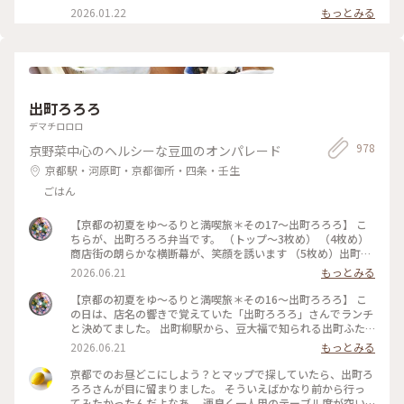
足りないくらいでした（笑） 屋根の上では、お多福さん姿の
#かざりや #jun_flat
2026.01.22
もっとみる
鍾馗さんが見守ってくれてました♡ ・ 今宮神社の東門参道
は、映画「国宝」のロケ地にもなっていて 喜久雄が人力車に
乗って襲名披露のお練りをするシーンが ここで撮影されたそ
うです🎬 #今宮神社 #あぶり餅 #かざりや #1月の帰省時に #瓦
好き #鍾馗さん #開運旅 #ことりっぷと一緒 #京都
出町ろろろ
デマチロロロ
978
京野菜中心のヘルシーな豆皿のオンパレード
京都駅・河原町・京都御所・四条・壬生
ごはん
【京都の初夏をゆ〜るりと満喫旅＊その17〜出町ろろろ】 こ
ちらが、出町ろろろ弁当です。 （トップ〜3枚め） （4枚め）
商店街の朗らかな横断幕が、笑顔を誘います （5枚め）出町座
（ミニシアター） #懐かしくて優しい #ひとり散歩 #のんび
2026.06.21
もっとみる
り #出町柳 #出町ろろろ #美味しい店 #おばんざい #こと
りっぷ京都
【京都の初夏をゆ〜るりと満喫旅＊その16〜出町ろろろ】 こ
の日は、店名の響きで覚えていた「出町ろろろ」さんでランチ
と決めてました。 出町柳駅から、豆大福で知られる出町ふた
ばを目指して、すぐ右手の脇道を行くと間もなく。 ここら辺り
2026.06.21
もっとみる
から、空気がのどかで、のんびり行きたいな。どこか懐かしく
て優しい。 それが喜びになりました。 （トップ）入口と看板
京都でのお昼どこにしよう？とマップで探していたら、出町ろ
（2枚め）店内の雰囲気もスロー （3枚め）今日のメニュー案
ろろさんが目に留まりました。 そういえばかなり前から行っ
内 お値段もリーズナブルで美味しいです！ 店内はこじんま
てみたかったんだよなあ。 運良く一人用のテーブル席が空い