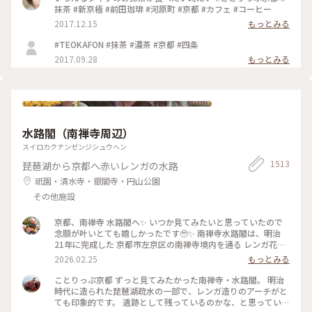
抹茶 #新京極 #前田珈琲 #河原町 #京都 #カフェ #コーヒー
2017.12.15
もっとみる
#TEOKAFON #抹茶 #濃茶 #京都 #四条
2017.09.28
もっとみる
水路閣（南禅寺周辺）
スイロカクナンゼンジシュウヘン
1513
琵琶湖から京都へ赤いレンガの水路
祇園・清水寺・銀閣寺・円山公園
その他施設
京都、南禅寺 水路閣へ✨ いつか見てみたいと思っていたので
念願が叶いとても嬉しかったです🥹✨ 南禅寺水路閣は、明治
21年に完成した 京都市左京区の南禅寺境内を通る レンガ花崗
岩造りのアーチ型水道橋。 琵琶湖疏水事業の一環として 田辺
2026.02.25
もっとみる
朔郎氏が設計しました。 レトロなアーチがとても雰囲気があ
ります✨ 最後の写真は、上から見た写真です😊 帰りは水路横
ことりっぷ京都 ずっと見てみたかった南禅寺・水路閣。 明治
の道を散策しながら 駅に向かいました👣 #南禅寺水路閣 #京都
時代に造られた琵琶湖疏水の一部で、レンガ造りのアーチがと
#開運旅 #水路閣 #南禅寺
ても印象的です。 遺跡として残っているのかな、と思っていた