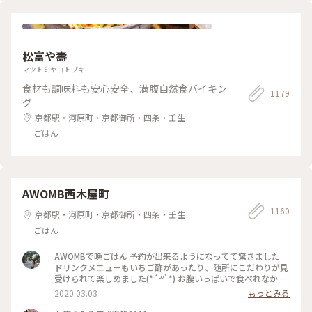
松富や壽
マツトミヤコトブキ
食材も調味料も安心安全、満腹自然食バイキン
1179
グ
京都駅・河原町・京都御所・四条・壬生
ごはん
AWOMB西木屋町
1160
京都駅・河原町・京都御所・四条・壬生
ごはん
AWOMBで晩ごはん 予約が出来るようになってて驚きました
ドリンクメニューもいちご酢があったり、随所にこだわりが見
受けられて楽しめました(*´꒳`*) お腹いっぱいで食べれなかっ
たデザートは次のお楽しみですー♡ #春の訪れ #女子旅 #いち
2020.03.03
もっとみる
ご #手織り寿司