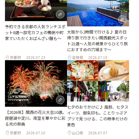
予約できる京都の人気ランチスポ
大阪から2時間で行ける♪ 夏の日
ット8選～邸宅カフェの鴨粥や町
帰り旅で行きたい関西観光スポッ
家でいただくおばんざい膳も～
ト21選～人気の絶景からひとり旅
におすすめの穴場まで～
京都府
2026.07.23
滋賀県
2026.07.19
七夕のおでかけに♪ 風鈴、七夕ス
【2026年】関西の花火大会10選。
イーツ、御朱印も。ことりっぷア
琵琶湖や淀川、夜空を華やかに彩
プリで見つける、この時季だけの
る光の祭典
景色
京都府
2026.07.10
山口県
2026.07.07