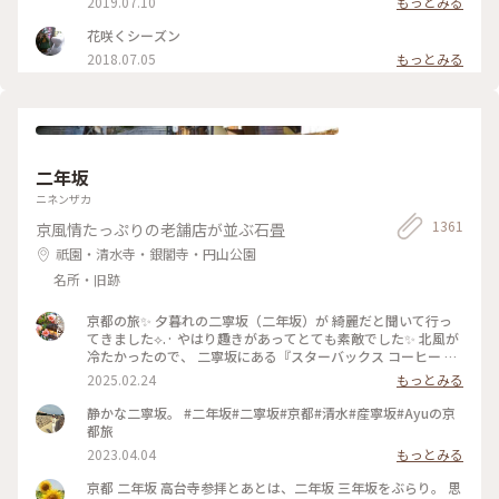
2019.07.10
もっとみる
ことりっぷ2022 #Myことりっぷ #京都カフェ #ブックカフ
は パンも販売してます。こちらも魅力的でしたが またの機会
ェ #読書 #ガトーショコラ #コーヒー
に〜 #京都#カフェ#レモンタルト
花咲くシーズン
2018.07.05
もっとみる
二年坂
ニネンザカ
1361
京風情たっぷりの老舗店が並ぶ石畳
祇園・清水寺・銀閣寺・円山公園
名所・旧跡
京都の旅✨ 夕暮れの二寧坂（二年坂）が 綺麗だと聞いて行っ
てきました︎︎⟡.· やはり趣きがあってとても素敵でした✨ 北風が
冷たかったので、 二寧坂にある『スターバックス コーヒー 京
都二寧坂ヤサカ茶屋店』さんへ行き コーヒーであたたまりま
2025.02.24
もっとみる
した☕️✨ 抹茶バターサンドも美味しかった♡ こちらのスタバ
は、 築100年を超える伝統的な日本家屋の店舗で、 畳の間で
静かな二寧坂。 #二年坂#二寧坂#京都#清水#産寧坂#Ayuの京
コーヒー体験が楽しめます。 私の隣にいた観光客さんが、 畳
都旅
の間はどこかと聞いてこられたので こちらですよとお伝えし
2023.04.04
もっとみる
ました😊 観光客さんは「ここに来るのが 夢だったんです✨」
と話していました。 その気持ちがよくわかります。 とても素
京都 二年坂 高台寺参拝とあとは、二年坂 三年坂をぶらり。 思
敵なスタバでした⟡.·*. のんびりと散策が楽しい 夕暮れのニ寧