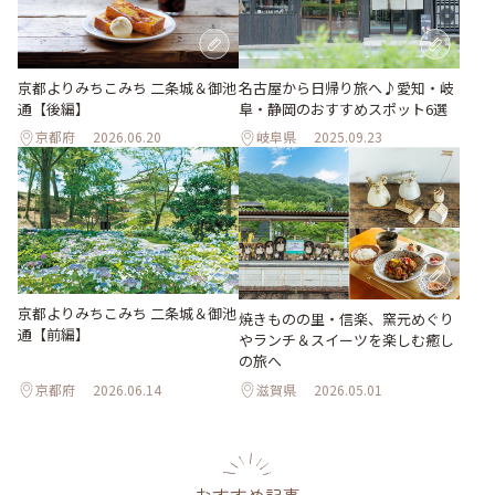
京都よりみちこみち 二条城＆御池
名古屋から日帰り旅へ♪愛知・岐
通【後編】
阜・静岡のおすすめスポット6選
京都府
2026.06.20
岐阜県
2025.09.23
京都よりみちこみち 二条城＆御池
焼きものの里・信楽、窯元めぐり
通【前編】
やランチ＆スイーツを楽しむ癒し
の旅へ
京都府
2026.06.14
滋賀県
2026.05.01