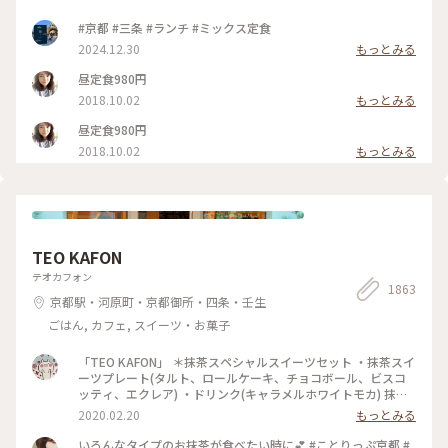
#京都 #三条 #ランチ #ミックス定食
2024.12.30
もっとみる
昼定食980円
2018.10.02
もっとみる
昼定食980円
2018.10.02
もっとみる
TEO KAFON
テオカフォン
1863
京都駅・河原町・京都御所・四条・壬生
ごはん, カフェ, スイーツ・お菓子
「TEO KAFON」 ＊抹茶スペシャルスイーツセット ・抹茶スイ
ーツプレート(タルト、ロールケーキ、チョコボール、ビスコ
ッティ、エクレア) ・ドリンク(キャラメルホワイトモカ) 抹茶
三昧出来て大満足したそうです。 フォークを2本用意して頂い
2020.02.20
もっとみる
たのですが、娘一人で完食でした。 #TEO KAFON#抹茶三昧#
プチことりっぷ京都#冬のおでかけ
いろんなタイプのお抹茶が食べたい時に💕 #ことりっぷ京都 #