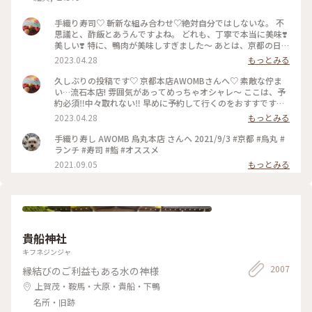
手織り寿司♡ 斬新な組み合わせ♡絶対自分ではしないな。 不
思議と、酢飯とあうんですよね。 どれも、丁寧で本当に美味❣️
美しい❣️ 特に、鴨肉が美味しすぎました〜 あとは、京都の日本
酒🍶♡ 素敵時間でした〜 #わたしのことりっぷ旅 #AWOMB #
2023.04.28
もっとみる
京都 #烏丸本店 #手織り寿司
久しぶりの投稿です♡ 京都本店AWOMBさんへ♡ 素敵な佇ま
い…流石本店! 雰囲気があってめっちゃオシャレ〜 ここは、予
約必須‼︎中々取れない‼︎ 早めに予約して行くのをおすすです♡
GW人すごそうですね… #京都 #AWOMB #烏丸本店 #手織り寿
2023.04.28
もっとみる
司
手織り寿し AWOMB 烏丸本店 さんへ 2021/9/3 #京都 #烏丸 #
ランチ #寿司 #鮨 #オススメ
2021.09.05
もっとみる
貴船神社
キフネジンジャ
2007
縁結びのご利益もある水の神様
上賀茂・鞍馬・大原・貴船・下鴨
名所・旧跡