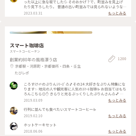
った以上に急な坂でした💦 そのおかげ？で、町並みを見上げ
坂でした(˶ˊᵕˋ˵)✨ #二寧坂 #二年坂 #京都 #京都旅 #スターバ
たり見下ろしたり。 普通の古い町並みでは見られないような
ックスコーヒー京都二寧坂ヤサカ茶屋店 #スタバ #ぽかぽか #
風景でした。 そして、見たかった町並み越しの五重塔✨ ちょ
2023.03.31
もっとみる
夕暮れの二寧坂
うどお庭からしだれ桜の枝が出ていて、フォトスポットになっ
ていました☺️ #私のことりっぷ旅 #花だより #レトロな街 #My
ことりっぷ #二年坂 #二寧坂 #三年坂 #法観寺 #五重塔 #京都 #
お花見 #桜
スマート珈琲店
スマートコーヒーテン
1200
創業約80年の風格漂う店
京都駅・河原町・京都御所・四条・壬生
たびレポ
ころすけ🌱のぷりんｼﾘｰｽﾞ🍮🎵その24 大好きなぷりん特集にな
ります✨ 地元の人や観光客に人気のｽﾏｰﾄ珈琲☕️ お目当てはもち
ろんこちら😊✋ きらりと光るぷっくりしたぷりんさん🍮💕 固
めで卵を感じる昔ながらのお味です😊ｶﾗﾒﾙｿｰｽはとても優しく
2019.03.09
もっとみる
苦味がなくて美味しかった～(*´∀｀*)🎶 ｶﾞﾗｽのお皿もお店の
昭和ﾚﾄﾛな雰囲気にぴったり合っていました💓たまごｻﾝﾄﾞもﾎｯﾄ
行列に並んでも食べたいスマートコーヒー☕️
ｹｰｷも美味しくて京都に来たらおすすめな喫茶店です🍴 #スマ
2019.02.10
もっとみる
ート珈琲 #ぷりん #プリン #昔ながら #光る #レトロ #昭和レト
ロ #喫茶店 #お目当て #自家製 #京都 #ぷりんシリーズ
ホットケーキセット
2018.06.06
もっとみる