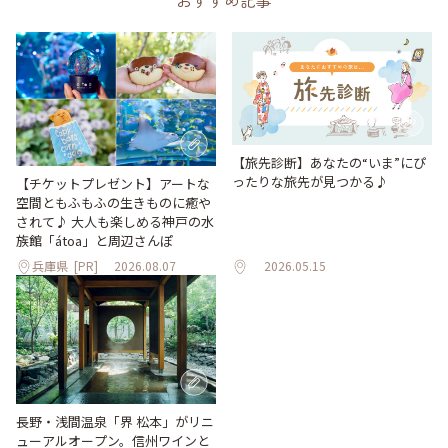
おすすめ記事
【旅先診断】あなたの“いま”にぴ
ったりな旅先が見つかる♪
【チケットプレゼント】アートな
空間ともふもふの生きものに癒や
されて♪ 大人も楽しめる神戸の水
族館「átoa」と周辺さんぽ
兵庫県
[PR]
2026.08.07
2026.05.15
長野・浅間温泉「界 松本」がリニ
ューアルオープン。信州ワインと