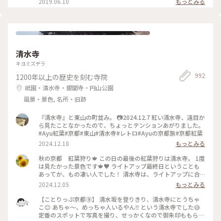
2019.06.10
もっとみる
クアウトのみになるそうです。席の予約はできませんが、電話
で現在の空き状況を尋ねることができるので、ぜひ事前にお電
話を☺︎ #涼しげスイーツ #日本の夏景色 #kaikadocafe #開化
堂カフェ #開化堂 #カフェ #京都 1人暮らしから夫婦2人暮らし
になり、ばたばたと毎日を過ごしています。なかなか投稿が追
いつかないのと、みなさんの投稿を見に行けないです。ゆっく
清水寺
りペースになりますが、これからもよろしくお願いします☺︎
キヨミズデラ
992
1200年以上の歴史を刻む寺院
祇園・清水寺・銀閣寺・円山公園
風景・景色, 名所・旧跡
『清水寺』と東山の町並み。 📷2024.12.7 紅い清水寺、遠目か
ら見たことなかったので、ちょっとテンションあがりました。
#Ayu紅葉#京都#東山#清水寺#レトロ#Ayuの京都旅#京都紅葉
2024.12.18
もっとみる
秋の京都 紅葉狩り🍁 この日の最後の紅葉狩りは清水寺。 1度
は見たかった景色です🍁♥️ ライトアップ最終日ということも
あってか、もの凄い人でした！ 清水寺は、ライトアップに合
わせて開門ではないのですね💧 ライトアップ時間前に受付ま
2024.12.05
もっとみる
で行くと既にたくさんの人が入っていて、清水の舞台もその先
の絶好のフォトスポットも既に人・人・人·····😱 後ろにも
【ことりっぷ京都⑨】 清水坂を登りきり、清水寺にとうちゃ
どんどん人が詰めてきて圧迫されて動けなくなり...梨泰院の事
こ😊 あちゃ〜、めっちゃ人いるやん‼️ という清水寺でした😅
故が頭の中を過りました😫 数十分かかって１枚目の写真が撮
定番のスポットで写真を撮り、せっかくなので御朱印ももらい