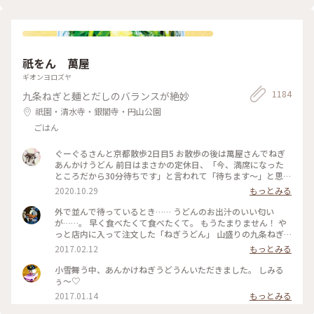
祇をん 萬屋
ギオンヨロズヤ
1184
九条ねぎと麺とだしのバランスが絶妙
祇園・清水寺・銀閣寺・円山公園
ごはん
ぐーぐるさんと京都散歩2日目5 お散歩の後は萬屋さんでねぎ
あんかけうどん 前日はまさかの定休日、「今、満席になった
ところだから30分待ちです」と言われて「待ちます〜」と思わ
ず♡︎😆 検温もして無事にいただきました❣️ #小さな秋 #京都 #
2020.10.29
もっとみる
食欲の秋
外で並んで待っているとき…… うどんのお出汁のいい匂い
が……。 早く食べたくて食べたくて。 もうたまりません！ や
っと店内に入って注文した「ねぎうどん」 山盛りの九条ねぎ
と、おろし生姜がのってやってきました！ あ～～もう幸せ
2017.02.12
もっとみる
～！ 出汁の匂いを嗅ぎながら、ねぎと生姜、ねぎとうどん、
出汁の順で、あっという間に平らげてしまいました。 食べ終
小雪舞う中、あんかけねぎうどうんいただきました。 しみる
わったときに友人と目を合わせて笑顔でほっこり！ 身も心も
ぅ〜♡
充電満タン！ #和む #京都さんぽ#ことりっぷ京都
2017.01.14
もっとみる