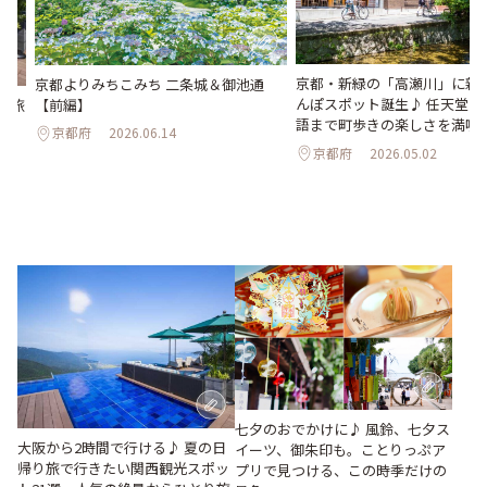
京都・新緑の「高瀬川」に新
京都よりみちこみち 二条城＆御池通
んぽスポット誕生♪ 任天堂か
【前編】
り旅
語まで町歩きの楽しさを満喫
～人
京都府
2026.06.14
穴
京都府
2026.05.02
七夕のおでかけに♪ 風鈴、七夕ス
大阪から2時間で行ける♪ 夏の日
イーツ、御朱印も。ことりっぷア
帰り旅で行きたい関西観光スポッ
プリで見つける、この時季だけの