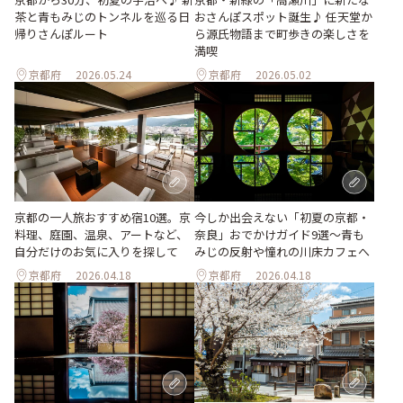
おさんぽスポット誕生♪ 任天堂か
茶と青もみじのトンネルを巡る日
ら源氏物語まで町歩きの楽しさを
帰りさんぽルート
満喫
京都府
2026.05.24
京都府
2026.05.02
京都の一人旅おすすめ宿10選。京
今しか出会えない「初夏の京都・
料理、庭園、温泉、アートなど、
奈良」おでかけガイド9選～青も
自分だけのお気に入りを探して
みじの反射や憧れの川床カフェへ
京都府
2026.04.18
京都府
2026.04.18