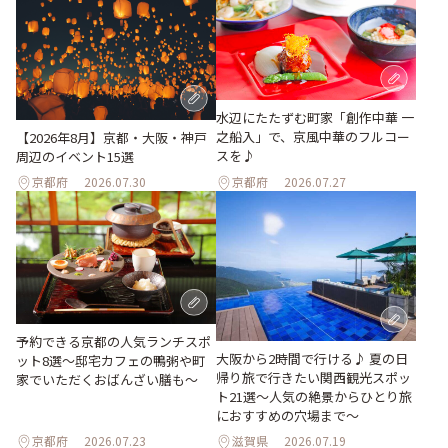
水辺にたたずむ町家「創作中華 一
之船入」で、京風中華のフルコー
【2026年8月】京都・大阪・神戸
スを♪
周辺のイベント15選
京都府
2026.07.30
京都府
2026.07.27
予約できる京都の人気ランチスポ
大阪から2時間で行ける♪ 夏の日
ット8選～邸宅カフェの鴨粥や町
帰り旅で行きたい関西観光スポッ
家でいただくおばんざい膳も～
ト21選～人気の絶景からひとり旅
におすすめの穴場まで～
京都府
2026.07.23
滋賀県
2026.07.19