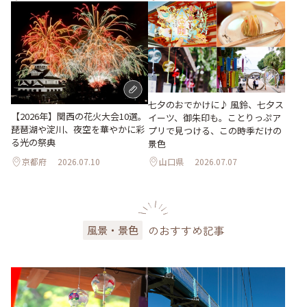
七夕のおでかけに♪ 風鈴、七夕ス
【2026年】関西の花火大会10選。
イーツ、御朱印も。ことりっぷア
琵琶湖や淀川、夜空を華やかに彩
プリで見つける、この時季だけの
る光の祭典
景色
京都府
2026.07.10
山口県
2026.07.07
のおすすめ記事
風景・景色