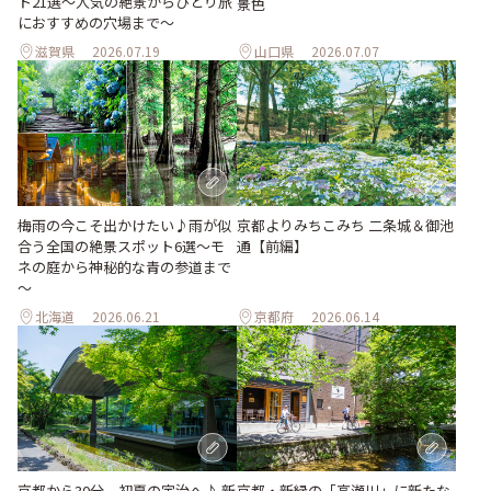
ト21選～人気の絶景からひとり旅
景色
におすすめの穴場まで～
滋賀県
2026.07.19
山口県
2026.07.07
梅雨の今こそ出かけたい♪雨が似
京都よりみちこみち 二条城＆御池
合う全国の絶景スポット6選～モ
通【前編】
ネの庭から神秘的な青の参道まで
～
北海道
2026.06.21
京都府
2026.06.14
京都・新緑の「高瀬川」に新たな
京都から30分、初夏の宇治へ♪ 新