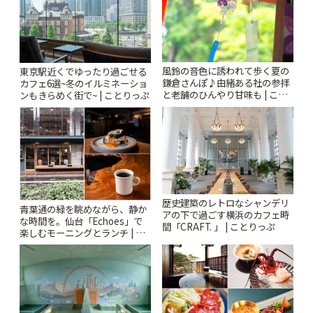
風鈴の音色に誘われて歩く夏の
東京駅近くでゆったり過ごせる
鎌倉さんぽ♪由緒ある社の参拝
カフェ6選~冬のイルミネーショ
と老舗のひんやり甘味も | こと
ンもきらめく街で~ | ことりっぷ
りっぷ
歴史建築のレトロなシャンデリ
青葉通の緑を眺めながら、静か
アの下で過ごす横浜のカフェ時
な時間を。仙台「Echoes」で
間「CRAFT. 」 | ことりっぷ
楽しむモーニングとランチ | こ
とりっぷ