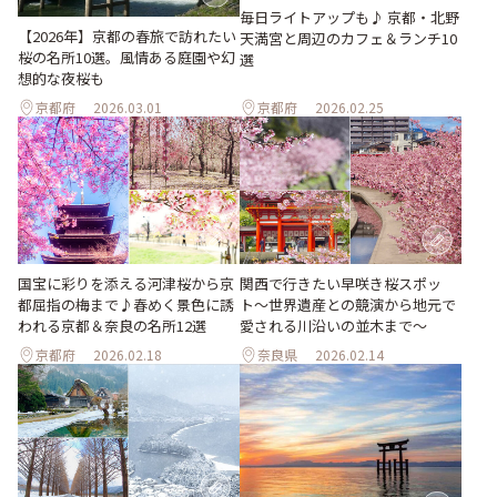
毎日ライトアップも♪ 京都・北野
【2026年】京都の春旅で訪れたい
天満宮と周辺のカフェ＆ランチ10
桜の名所10選。風情ある庭園や幻
選
想的な夜桜も
京都府
2026.03.01
京都府
2026.02.25
国宝に彩りを添える河津桜から京
関西で行きたい早咲き桜スポッ
都屈指の梅まで♪春めく景色に誘
ト〜世界遺産との競演から地元で
われる京都＆奈良の名所12選
愛される川沿いの並木まで〜
京都府
2026.02.18
奈良県
2026.02.14