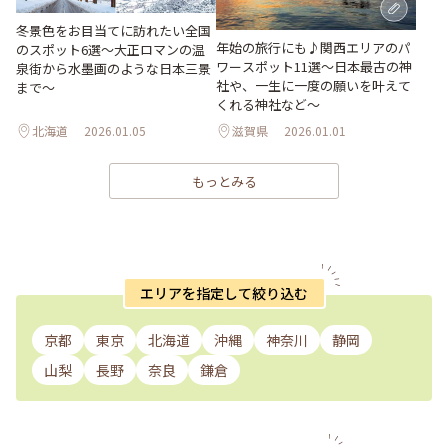
冬景色をお目当てに訪れたい全国
年始の旅行にも♪関西エリアのパ
のスポット6選〜大正ロマンの温
ワースポット11選～日本最古の神
泉街から水墨画のような日本三景
社や、一生に一度の願いを叶えて
まで〜
くれる神社など～
北海道
2026.01.05
滋賀県
2026.01.01
もっとみる
エリアを指定して絞り込む
京都
東京
北海道
沖縄
神奈川
静岡
山梨
長野
奈良
鎌倉