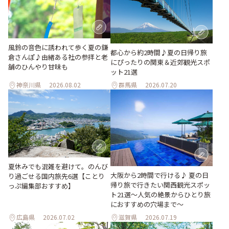
風鈴の音色に誘われて歩く夏の鎌
都心から約2時間♪夏の日帰り旅
倉さんぽ♪由緒ある社の参拝と老
にぴったりの関東＆近郊観光スポ
舗のひんやり甘味も
ット21選
神奈川県
2026.08.02
群馬県
2026.07.20
夏休みでも混雑を避けて。のんび
大阪から2時間で行ける♪ 夏の日
り過ごせる国内旅先6選【ことり
帰り旅で行きたい関西観光スポッ
っぷ編集部おすすめ】
ト21選～人気の絶景からひとり旅
におすすめの穴場まで～
広島県
2026.07.02
滋賀県
2026.07.19