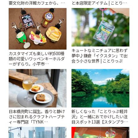
要文化財の洋館カフェから、改
と本店限定アイテム | ことりっ
札すぐのレトロ喫茶まで~ | こと
ぷ
りっぷ
キュートなミニチュアに思わず
カスタマイズも楽しい!約500種
夢中♪鎌倉「イクスタン」で出
類の可愛いワッペンキーホルダ
会う小さな世界 | ことりっぷ
ーがずらり。小平市
「Kimamaya T&K」 | ことりっ
ぷ
日本橋兜町に誕生。香りと静け
新しくなった「ことりっぷ軽井
さに包まれるクラフトハーブテ
沢」と一緒におでかけしたい注
ィー専門店「TYNK
目スポット13選【スタンプラリ
Kabutocho」 | ことりっぷ
ー開催中】 | ことりっぷ