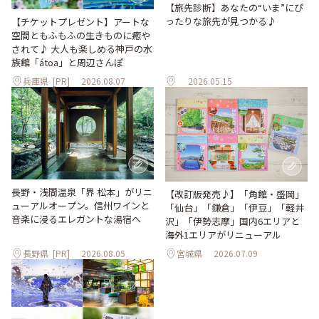
【旅先診断】あなたの“いま”にぴ
ったりな旅先が見つかる♪
【チケットプレゼント】アートな
空間ともふもふの生きものに癒や
されて♪ 大人も楽しめる神戸の水
族館「átoa」と周辺さんぽ
兵庫県
[PR]
2026.08.07
2026.05.15
長野・浅間温泉「界 松本」がリニ
【改訂版発売♪】「角館・盛岡」
ューアルオープン。信州ワインと
「仙台」「鎌倉」「伊豆」「軽井
音楽に浸るエレガントな湯宿へ
沢」「伊勢志摩」国内6エリアと
海外1エリアがリニューアル
長野県
[PR]
2026.08.05
宮城県
2026.07.09