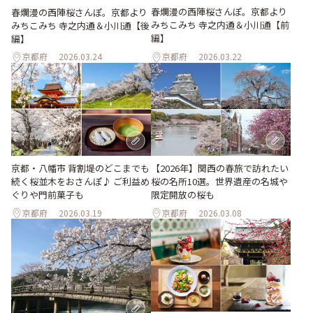
春爛漫の西陣桜さんぽ。京都より
春爛漫の西陣桜さんぽ。京都より
みちこみち 寺之内通＆小川通【前
みちこみち 寺之内通＆小川通【後
編】
編】
京都府
2026.03.24
京都府
2026.03.22
【2026年】関西の春旅で訪れたい
京都・八幡市 背割堤のどこまでも
桜の名所10選。世界遺産の名城や
続く桜並木をおさんぽ♪ ご利益め
限定開放の桜も
ぐりや門前菓子も
京都府
2026.03.19
京都府
2026.03.08