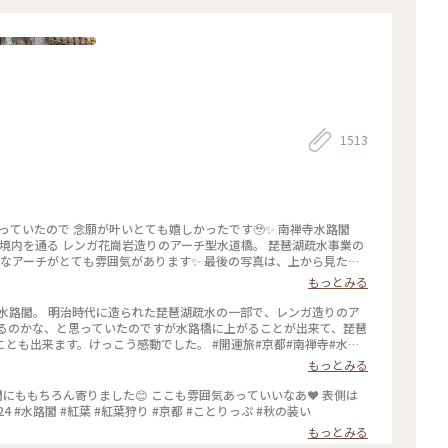
1513
っていたので 念願が叶いとても嬉しかったです🥹✨ 南禅寺水路閣
寺境内を通る レンガ花崗岩造りのアーチ型水道橋。 琵琶湖疏水事業の
ロなアーチがとても雰囲気があります✨ 最後の写真は、上から見た写
かいました👣 #南禅寺水路閣 #京都 #開運旅 #水路閣 #南禅寺
もっとみる
水路閣。 明治時代に造られた琵琶湖疏水の一部で、レンガ造りのア
いるのかな、と思っていたのですが水路橋に上がることが出来て、琵琶
とも出来ます。けっこう感動でした。 #開運旅#京都#南禅寺#水路
もっとみる
閣にももちろん寄りました😊 ここも雰囲気あっていいなあ❤️ 表側は
もちろん、裏側の紅葉も綺麗でした🍁 2025.11.24 #水路閣 #紅葉 #紅葉狩り #京都 #ことりっぷ #秋の装い
もっとみる