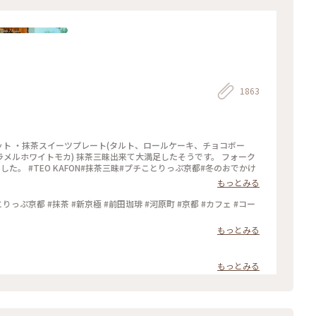
1863
ツセット ・抹茶スイーツプレート(タルト、ロールケーキ、チョコボー
ラメルホワイトモカ) 抹茶三昧出来て大満足したそうです。 フォーク
。 #TEO KAFON#抹茶三昧#プチことりっぷ京都#冬のおでかけ
もっとみる
っぷ京都 #抹茶 #新京極 #前田珈琲 #河原町 #京都 #カフェ #コー
もっとみる
もっとみる