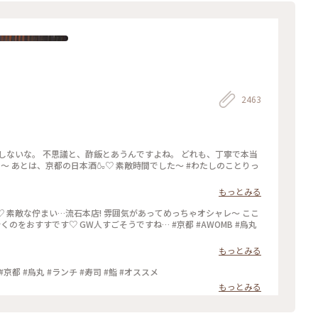
2463
しないな。 不思議と、酢飯とあうんですよね。 どれも、丁寧で本当
た〜 あとは、京都の日本酒🍶♡ 素敵時間でした〜 #わたしのことりっ
もっとみる
♡ 素敵な佇まい…流石本店! 雰囲気があってめっちゃオシャレ〜 ここ
くのをおすすです♡ GW人すごそうですね… #京都 #AWOMB #烏丸
もっとみる
 #京都 #烏丸 #ランチ #寿司 #鮨 #オススメ
もっとみる