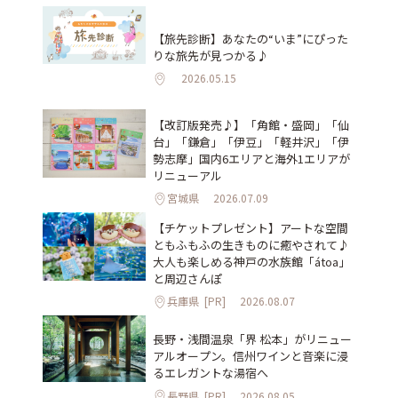
【旅先診断】あなたの“いま”にぴった
りな旅先が見つかる♪
2026.05.15
【改訂版発売♪】「角館・盛岡」「仙
台」「鎌倉」「伊豆」「軽井沢」「伊
勢志摩」国内6エリアと海外1エリアが
リニューアル
宮城県
2026.07.09
【チケットプレゼント】アートな空間
ともふもふの生きものに癒やされて♪
大人も楽しめる神戸の水族館「átoa」
と周辺さんぽ
兵庫県
[PR]
2026.08.07
長野・浅間温泉「界 松本」がリニュー
アルオープン。信州ワインと音楽に浸
るエレガントな湯宿へ
長野県
[PR]
2026.08.05