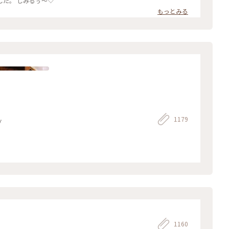
た。 しみるぅ〜♡
もっとみる
1179
グ
1160