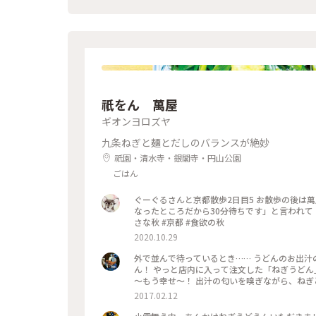
祇をん 萬屋
ギオンヨロズヤ
九条ねぎと麺とだしのバランスが絶妙
祇園・清水寺・銀閣寺・円山公園
ごはん
ぐーぐるさんと京都散歩2日目5 お散歩の後は萬屋さんでねぎあんかけうどん 前日はまさかの定休日、「今、満席に
なったところだから30分待ちです」と言われて「待
さな秋 #京都 #食欲の秋
2020.10.29
外で並んで待っているとき…… うどんのお出汁
ん！ やっと店内に入って注文した「ねぎうどん」 山盛りの九条ねぎと、おろし生姜がのってやってきました！ あ～
～もう幸せ～！ 出汁の匂いを嗅ぎながら、ね
いました。 食べ終わったときに友人と目を合わせて笑顔でほっこり！ 身も心も充電満タン！ #和む #京都さんぽ#こ
2017.02.12
とりっぷ京都