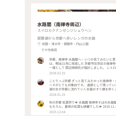
水路閣（南禅寺周辺）
スイロカクナンゼンジシュウヘン
琵琶湖から京都へ赤いレンガの水路
祇園・清水寺・銀閣寺・円山公園
その他施設
京都、南禅寺 水路閣へ✨ いつか見てみたいと思
は、明治21年に完成した 京都市左京区の南禅
一環として 田辺朔郎氏が設計しました。 レト
真です😊 帰りは水路横の道を散策しながら 駅に向
2026.02.25
ことりっぷ京都 ずっと見てみたかった南禅寺・
ーチがとても印象的です。 遺跡として残って
湖の水が京都に流れていく水路のすぐ横を歩くこ
閣#琵琶湖疏水
2026.01.25
秋の京都 紅葉狩り🍁 水路閣 南禅寺そばの水路
2025.12.04