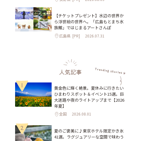
【チケットプレゼント】水辺の世界か
ら浮世絵の世界へ。「広島もとまち水
族館」ではじまるアートさんぽ
広島県
[PR]
2026.07.31
人気記事
1
黄金色に輝く絶景。夏休みに行きたい
ひまわりスポット＆イベント15選。巨
大迷路や夜のライトアップまで【2026
年夏】
全国
2026.08.01
2
夏のご褒美に♪東京ホテル限定かき氷
41選。ラグジュアリーな空間で味わう