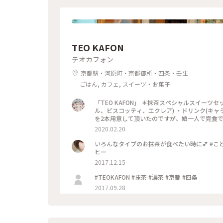
TEO KAFON
テオカフォン
京都駅・河原町・京都御所・四条・壬生
ごはん, カフェ, スイーツ・お菓子
「TEO KAFON」 ＊抹茶スペシャルスイー
ル、ビスコッティ、エクレア) ・ドリンク(キャ
を2本用意して頂いたのですが、娘一人で完食でした
2020.02.20
いろんなタイプのお抹茶が食べたい時に💕 #ことり
ヒー
2017.12.15
#TEOKAFON #抹茶 #濃茶 #京都 #四条
2017.09.28