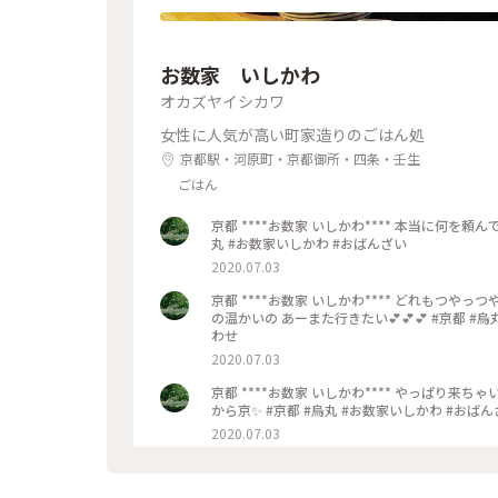
お数家 いしかわ
オカズヤイシカワ
女性に人気が高い町家造りのごはん処
京都駅・河原町・京都御所・四条・壬生
ごはん
京都 ****お数家 いしかわ**** 本当に何を頼んでもﾊｽﾞﾚなし また行きたい💕 大好きなごはんやさんです✨ #京都 #烏
丸 #お数家いしかわ #おばんざい
2020.07.03
京都 ****お数家 いしかわ**** どれもつやっつや✨のお刺身の盛り合わせ おばんざいの盛り合わせ ジャスミンティー
の温かいの あーまた行きたい💕💕💕 #京都 #烏丸 #お数家いしかわ #おばんざい #お刺身 #刺盛り #おばんざい盛り合
わせ
2020.07.03
京都 ****お数家 いしかわ**** やっぱり来ちゃいました お数家いしかわ✨ ここでごはん🍽️食べたくて ﾗﾝﾁ軽め&ﾎﾃﾙは
から京✨ #京都 #烏丸 #お数家いしかわ #おば
2020.07.03