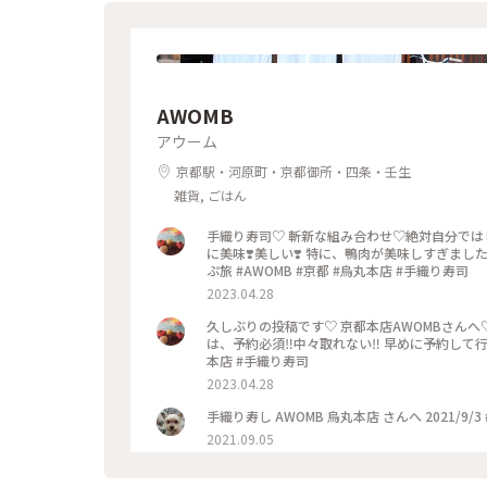
AWOMB
アウーム
京都駅・河原町・京都御所・四条・壬生
雑貨, ごはん
手織り寿司♡ 斬新な組み合わせ♡絶対自分では
に美味❣️美しい❣️ 特に、鴨肉が美味しすぎまし
ぷ旅 #AWOMB #京都 #烏丸本店 #手織り寿司
2023.04.28
久しぶりの投稿です♡ 京都本店AWOMBさんへ
は、予約必須‼︎中々取れない‼︎ 早めに予約して行
本店 #手織り寿司
2023.04.28
手織り寿し AWOMB 烏丸本店 さんへ 2021/9/3
2021.09.05