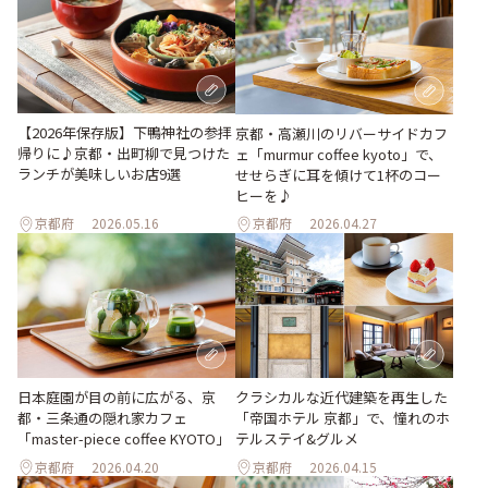
【2026年保存版】下鴨神社の参拝
京都・高瀬川のリバーサイドカフ
帰りに♪京都・出町柳で見つけた
ェ「murmur coffee kyoto」で、
ランチが美味しいお店9選
せせらぎに耳を傾けて1杯のコー
ヒーを♪
京都府
2026.05.16
京都府
2026.04.27
日本庭園が目の前に広がる、京
クラシカルな近代建築を再生した
都・三条通の隠れ家カフェ
「帝国ホテル 京都」で、憧れのホ
「master-piece coffee KYOTO」
テルステイ&グルメ
京都府
2026.04.20
京都府
2026.04.15