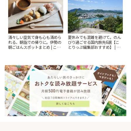
清々しい空気で身も心も清めら
夏休みでも混雑を避けて。のん
れる、朝詣での帰りに。伊勢の
びり過ごせる国内旅先6選【こ
朝ごはんスポットまとめ | こと
とりっぷ編集部おすすめ】 | こ
りっぷ
とりっぷ