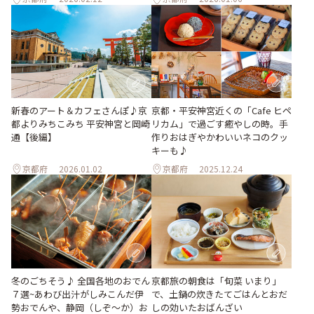
新春のアート＆カフェさんぽ♪京
京都・平安神宮近くの「Cafe ヒペ
都よりみちこみち 平安神宮と岡崎
リカム」で過ごす癒やしの時。手
通【後編】
作りおはぎやかわいいネコのクッ
キーも♪
京都府
2026.01.02
京都府
2025.12.24
冬のごちそう♪ 全国各地のおでん
京都旅の朝食は「旬菜 いまり」
７選~あわび出汁がしみこんだ伊
で、土鍋の炊きたてごはんとおだ
勢おでんや、静岡（しぞ〜か）お
しの効いたおばんざい