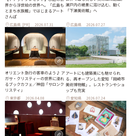
瀬戸内の絶景に溶け込む、動く
界から浮世絵の世界へ。「広島も
「下瀬美術館」へ
とまち水族館」ではじまるアート
さんぽ
広島県
[PR]
2026.07.31
広島県
2026.07.27
オリエント急行の客車のよう♪ ア
アートにも建築美にも魅せられ
ガサ・クリスティーの世界に浸れ
る、再オープンした愛知「岡崎市
るブックカフェ／神田「サロンク
美術博物館」。レストランやショ
リスティ」
ップも充実
東京都
2026.04.08
愛知県
2026.07.24