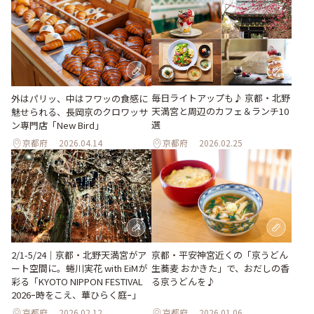
毎日ライトアップも♪ 京都・北野
外はパリッ、中はフワッの食感に
天満宮と周辺のカフェ＆ランチ10
魅せられる、長岡京のクロワッサ
選
ン専門店「New Bird」
京都府
2026.04.14
京都府
2026.02.25
2/1-5/24｜京都・北野天満宮がア
京都・平安神宮近くの「京うどん
ート空間に。蜷川実花 with EiMが
生蕎麦 おかきた」で、おだしの香
彩る「KYOTO NIPPON FESTIVAL
る京うどんを♪
2026ｰ時をこえ、華ひらく庭ｰ」
京都府
2026.02.12
京都府
2026.01.06