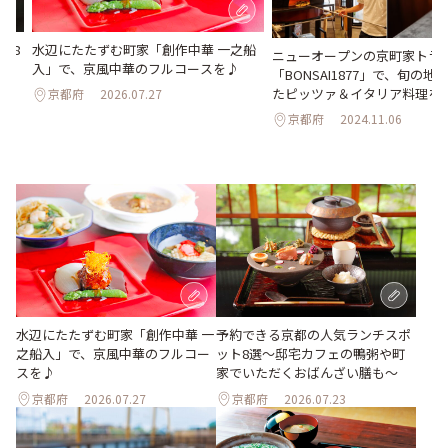
ト8
水辺にたたずむ町家「創作中華 一之船
ニューオープンの京町家トラ
だ
入」で、京風中華のフルコースを♪
「BONSAI1877」で、旬の
たピッツァ＆イタリア料理を
京都府
2026.07.27
京都府
2024.11.06
水辺にたたずむ町家「創作中華 一
予約できる京都の人気ランチスポ
之船入」で、京風中華のフルコー
ット8選～邸宅カフェの鴨粥や町
スを♪
家でいただくおばんざい膳も～
京都府
2026.07.27
京都府
2026.07.23