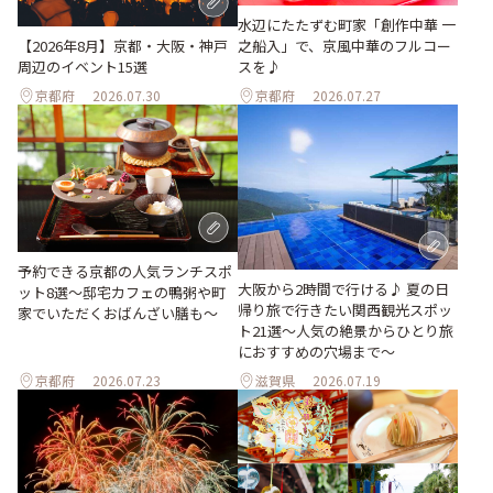
水辺にたたずむ町家「創作中華 一
之船入」で、京風中華のフルコー
【2026年8月】京都・大阪・神戸
スを♪
周辺のイベント15選
京都府
2026.07.30
京都府
2026.07.27
予約できる京都の人気ランチスポ
大阪から2時間で行ける♪ 夏の日
ット8選～邸宅カフェの鴨粥や町
帰り旅で行きたい関西観光スポッ
家でいただくおばんざい膳も～
ト21選～人気の絶景からひとり旅
におすすめの穴場まで～
京都府
2026.07.23
滋賀県
2026.07.19