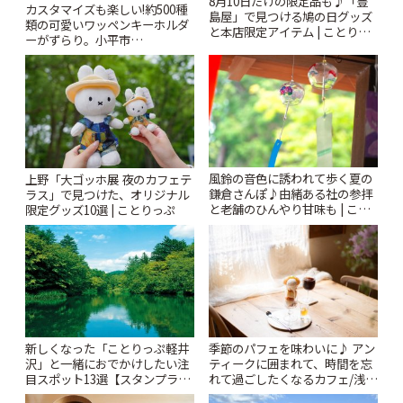
8月10日だけの限定品も♪「豊
カスタマイズも楽しい!約500種
島屋」で見つける鳩の日グッズ
類の可愛いワッペンキーホルダ
と本店限定アイテム | ことりっ
ーがずらり。小平市
ぷ
「Kimamaya T&K」 | ことりっ
ぷ
風鈴の音色に誘われて歩く夏の
上野「大ゴッホ展 夜のカフェテ
鎌倉さんぽ♪由緒ある社の参拝
ラス」で見つけた、オリジナル
と老舗のひんやり甘味も | こと
限定グッズ10選 | ことりっぷ
りっぷ
新しくなった「ことりっぷ軽井
季節のパフェを味わいに♪ アン
沢」と一緒におでかけしたい注
ティークに囲まれて、時間を忘
目スポット13選【スタンプラリ
れて過ごしたくなるカフェ/浅草
ー開催中】 | ことりっぷ
「annorum cafe」 | ことりっぷ