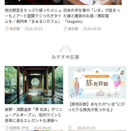
地元野菜をたっぷり使ったメニュ
日本の手仕事の「いま」が詰まっ
ーも♪アート空間でくつろぎタイ
た器と雑貨のお店／西荻窪
ムを／高円寺「まぁるいカフェ」
「tsugumi」
東京都
2026.08.03
東京都
2026.08.05
おすすめ記事
【旅先診断】あなたの“いま”にぴ
長野・浅間温泉「界 松本」がリニ
ったりな旅先が見つかる♪
ューアルオープン。信州ワインと
音楽に浸るエレガントな湯宿へ
長野県
[PR]
2026.08.05
2026.05.15