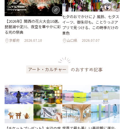
七夕のおでかけに♪ 風鈴、七夕ス
【2026年】関西の花火大会10選。
イーツ、御朱印も。ことりっぷア
琵琶湖や淀川、夜空を華やかに彩
プリで見つける、この時季だけの
る光の祭典
景色
京都府
2026.07.10
山口県
2026.07.07
のおすすめ記事
アート・カルチャー
世界で最も美しい美術館に選出。
【チケットプレゼント】水辺の世