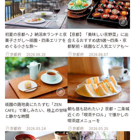
初夏の京都へ♪ 納涼床ランチと京
【京都】「美味しい京野菜」に出
菓子さがし〜祇園・四条エリアを
会えるおすすめ店9選～四条・京
めぐる小さな旅〜
都駅前・祇園など人気エリアも～
京都府
2026.06.28
京都府
2026.06.07
祇園の路地奥にたたずむ「ZEN
朝も昼も訪れたい♪ 京都・二条城
CAFE」で楽しみたい、極上の甘味
近くの「喫茶チロル」で懐かしの
と静かな時間
喫茶店メニューを
京都府
2026.05.24
京都府
2026.05.20