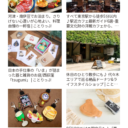
河津・南伊豆でお泊まり。さり
すべて東京駅から徒歩5分以内
げない心遣いが心地よい、料理
♪駅近カフェ最新ガイド6選~重
自慢の一軒宿 | ことりっぷ
要文化財の洋館カフェから、改
札すぐのレトロ喫茶まで~ | こと
りっぷ
日本の手仕事の「いま」が詰ま
休日のひとり散歩にも♪ 代々木
った器と雑貨のお店/西荻窪
エリアで巡る絶品ドーナツ&ラ
「tsugumi」 | ことりっぷ
イフスタイルショップ | ことり
っぷ