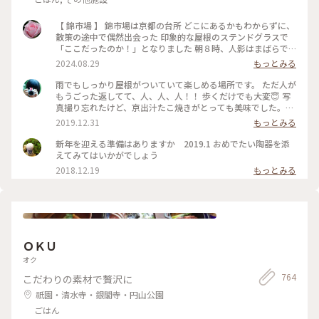
【 錦市場 】 錦市場は京都の台所 どこにあるかもわからずに、
散策の途中で偶然出会った 印象的な屋根のステンドグラスで
「ここだったのか！」となりました 朝８時、人影はまばらで
開店準備におわれるスタッフ 並ぶ海鮮があまりに美味しそう
2024.08.29
もっとみる
で、心残りになりました #ことりっぷ旅2024 #京都旅
雨でもしっかり屋根がついていて楽しめる場所です。 ただ人が
もうごった返してて、人、人、人！！ 歩くだけでも大変😇 写
真撮り忘れたけど、京出汁たこ焼きがとっても美味でした。冬
にぴったりで、とても温かかったです。 湯葉クリームコロッケ
2019.12.31
もっとみる
はオリーブオイルを使って揚げているらしく、そんなに脂っこ
くなかったです。 たこは頭のところにうずらの卵がはいってい
新年を迎える準備はありますか 2019.1 おめでたい陶器を添
ます。噛みきりやすく、ぺろっと食べれます😋 #冬の京都 #京
えてみてはいかがでしょう
都グルメ #食べ歩き #ことりっぷ京都 #そうだ京都に行こう
2018.12.19
もっとみる
ＯＫＵ
オク
764
こだわりの素材で贅沢に
祇園・清水寺・銀閣寺・円山公園
ごはん