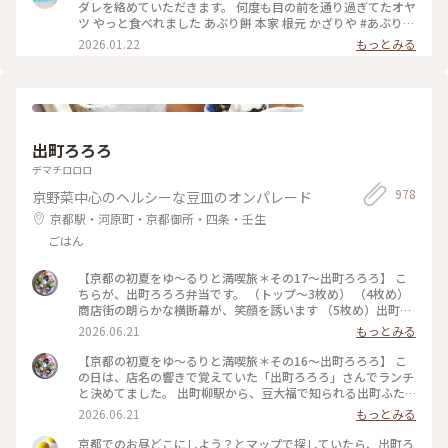
寧に炙られたお餅に、とろりと絡む白味噌のタレ。 ひとくち
ダレを絡めていただきます。 何度も目の前を通り過ぎてたオヤ
食べると、どこか懐かしくて優しい甘さが 本当に美味しくて
ツ やっと食べれました あぶり餅 本家 根元 かざりや #あぶり餅
足りないくらいでした（笑） 屋根の上では、お多福さん姿の
#かざりや #jun_flat
2026.01.22
もっとみる
鍾馗さんが見守ってくれてました♡ ・ 今宮神社の東門参道
は、映画「国宝」のロケ地にもなっていて 喜久雄が人力車に
乗って襲名披露のお練りをするシーンが ここで撮影されたそ
うです🎬 #今宮神社 #あぶり餅 #かざりや #1月の帰省時に #瓦
好き #鍾馗さん #開運旅 #ことりっぷと一緒 #京都
出町ろろろ
デマチロロロ
978
京野菜中心のヘルシーな豆皿のオンパレード
京都駅・河原町・京都御所・四条・壬生
ごはん
【京都の初夏をゆ〜るりと満喫旅＊その17〜出町ろろろ】 こ
ちらが、出町ろろろ弁当です。 （トップ〜3枚め） （4枚め）
商店街の朗らかな横断幕が、笑顔を誘います （5枚め）出町座
（ミニシアター） #懐かしくて優しい #ひとり散歩 #のんび
2026.06.21
もっとみる
り #出町柳 #出町ろろろ #美味しい店 #おばんざい #こと
りっぷ京都
【京都の初夏をゆ〜るりと満喫旅＊その16〜出町ろろろ】 こ
の日は、店名の響きで覚えていた「出町ろろろ」さんでランチ
と決めてました。 出町柳駅から、豆大福で知られる出町ふた
ばを目指して、すぐ右手の脇道を行くと間もなく。 ここら辺り
2026.06.21
もっとみる
から、空気がのどかで、のんびり行きたいな。どこか懐かしく
て優しい。 それが喜びになりました。 （トップ）入口と看板
京都でのお昼どこにしよう？とマップで探していたら、出町ろ