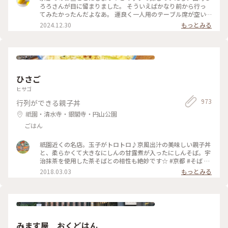
（2枚め）店内の雰囲気もスロー （3枚め）今日のメニュー案
ろろさんが目に留まりました。 そういえばかなり前から行っ
内 お値段もリーズナブルで美味しいです！ 店内はこじんま
てみたかったんだよなあ。 運良く一人用のテーブル席が空い
りとした規模なので、予約必至です。お料理は次の投稿に。 #
ており、お昼のろろろ弁当をいただきました。 壬生菜や九条
2024.12.30
もっとみる
出町ろろろ #出町柳 #のんびり #ひとり散歩 #懐かしくて
ねぎを使ったおばんざい色々、熱々のだし巻きにザクザクのか
優しい #美味しい店 #おばんざい #ことりっぷ京都
き揚げ、おこげ付きの釜戸炊きごはんに、いつも食べるのとは
違うちょっと甘めのお味噌汁… どれもとても美味しく、寒い日
だったので身体に染み渡りました。 #京都 #出町柳 #ランチ #
おばんざい #ベストトリップ2024 #ぽかぽか
ひさご
ヒサゴ
973
行列ができる親子丼
祇園・清水寺・銀閣寺・円山公園
ごはん
祇園近くの名店。玉子がトロトロ♪京風出汁の美味しい親子丼
と、柔らかくて大きなにしんの甘露煮が入ったにしんそば。宇
治抹茶を使用した茶そばとの相性も絶妙です☆ #京都 #そば #
丼 #親子丼 #にしんそば #茶そば #ひさご
2018.03.03
もっとみる
みます屋 おくどはん