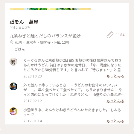
祇をん 萬屋
ギオンヨロズヤ
1184
九条ねぎと麺とだしのバランスが絶妙
祇園・清水寺・銀閣寺・円山公園
ごはん
ぐーぐるさんと京都散歩2日目5 お散歩の後は萬屋さんでねぎ
あんかけうどん 前日はまさかの定休日、「今、満席になった
ところだから30分待ちです」と言われて「待ちます〜」と思わ
ず♡︎😆 検温もして無事にいただきました❣️ #小さな秋 #京都 #
2020.10.29
もっとみる
食欲の秋
外で並んで待っているとき…… うどんのお出汁のいい匂い
が……。 早く食べたくて食べたくて。 もうたまりません！ や
っと店内に入って注文した「ねぎうどん」 山盛りの九条ねぎ
と、おろし生姜がのってやってきました！ あ～～もう幸せ
2017.02.12
もっとみる
～！ 出汁の匂いを嗅ぎながら、ねぎと生姜、ねぎとうどん、
出汁の順で、あっという間に平らげてしまいました。 食べ終
小雪舞う中、あんかけねぎうどうんいただきました。 しみる
わったときに友人と目を合わせて笑顔でほっこり！ 身も心も
ぅ〜♡
充電満タン！ #和む #京都さんぽ#ことりっぷ京都
2017.01.14
もっとみる