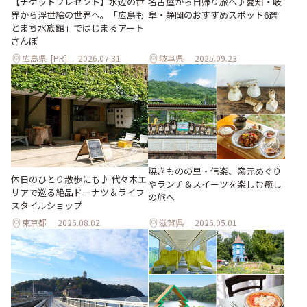
【チケットプレゼント】水辺の世
名古屋から日帰り旅へ♪愛知・岐
界から浮世絵の世界へ。「広島も
阜・静岡のおすすめスポット6選
とまち水族館」ではじまるアート
さんぽ
広島県
[PR]
2026.07.31
岐阜県
2025.09.23
焼きものの里・信楽、窯元めぐり
休日のひとり散歩にも♪ 代々木エ
やランチ＆スイーツを楽しむ癒し
リアで巡る絶品ドーナツ＆ライフ
の旅へ
スタイルショップ
東京都
2026.08.02
滋賀県
2026.05.01