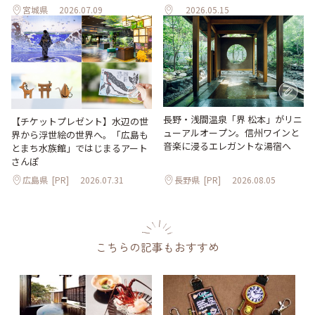
宮城県
2026.07.09
2026.05.15
長野・浅間温泉「界 松本」がリニ
【チケットプレゼント】水辺の世
ューアルオープン。信州ワインと
界から浮世絵の世界へ。「広島も
音楽に浸るエレガントな湯宿へ
とまち水族館」ではじまるアート
さんぽ
広島県
[PR]
2026.07.31
長野県
[PR]
2026.08.05
こちらの記事もおすすめ