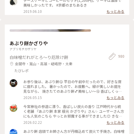
チーズケーキとコーヒーのセット(1,200円)。ケーキは濃厚で
し茶をチョイス。 振って自分の好きな濃さにして頂きます。
美味しかったです。 #京都のまちあるき
お茶はおかわりも頂けるんですよ◎ ☺︎ 現在は、満席だとテイ
2019.06.10
もっとみる
クアウトのみになるそうです。席の予約はできませんが、電話
で現在の空き状況を尋ねることができるので、ぜひ事前にお電
話を☺︎ #涼しげスイーツ #日本の夏景色 #kaikadocafe #開化
堂カフェ #開化堂 #カフェ #京都 1人暮らしから夫婦2人暮らし
になり、ばたばたと毎日を過ごしています。なかなか投稿が追
いつかないのと、みなさんの投稿を見に行けないです。ゆっく
あぶり餅かざりや
りペースになりますが、これからもよろしくお願いします☺︎
アブリモチカザリヤ
980
白味噌だれがとろ～り厄除け餅
金閣寺・嵐山・高雄・嵯峨野・太秦
たびレポ
お参り後は、あぶり餅😋 平日の午前中だったので、好きな席
に座れました。 暑かったので、お座敷へ。緑が美しいお庭を
見ながら、 焼きたてのあぶり餅💕美味しい〜🤤 香ばしくっ
て、次々と食べちゃいますね♪ 番茶と頂いて、小腹も満たされ
2026.05.15
もっとみる
ました〜🥰 #おやつ #あぶり餅 #門前グルメ
今宮神社の参道に漂う、香ばしい炭火の香り 江戸時代から続
く老舗 『あぶり餅 本家 根元 かざりや』さん✨ ユーザーさん方
にも人気のこちら やっとお邪魔する事ができました😊 きな粉
をまぶしたひとくちサイズのお餅を竹串に刺し 炭火で丁寧に
2026.02.22
もっとみる
あぶって作られるあぶり餅。 お店の方が次々とお餅を焼く姿
はまさに神技で、 列に並びながら見入ってしまいました。 丁
あぶり餅 店頭でお姉さん方が丹精込めて炭火で手焼き。白味噌