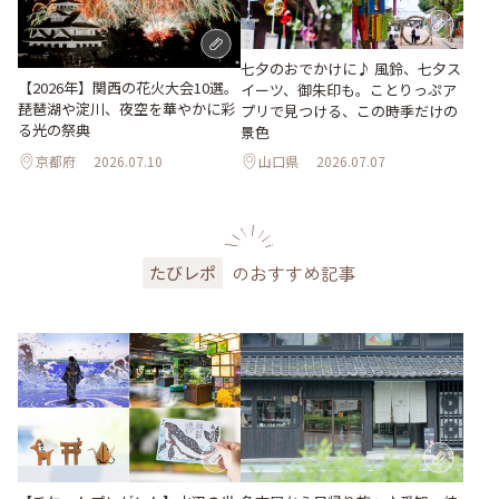
七夕のおでかけに♪ 風鈴、七夕ス
【2026年】関西の花火大会10選。
イーツ、御朱印も。ことりっぷア
琵琶湖や淀川、夜空を華やかに彩
プリで見つける、この時季だけの
る光の祭典
景色
京都府
2026.07.10
山口県
2026.07.07
のおすすめ記事
たびレポ