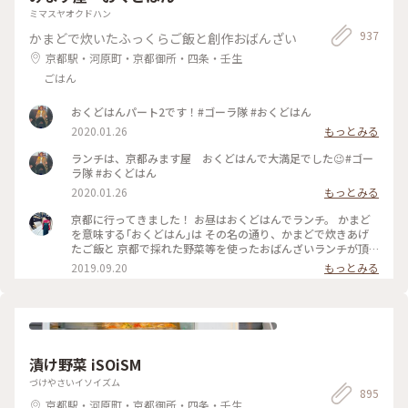
ミマスヤオクドハン
937
かまどで炊いたふっくらご飯と創作おばんざい
京都駅・河原町・京都御所・四条・壬生
ごはん
おくどはんパート2です！#ゴーラ隊 #おくどはん
2020.01.26
もっとみる
ランチは、京都みます屋 おくどはんで大満足でした😉#ゴー
ラ隊 #おくどはん
2020.01.26
もっとみる
京都に行ってきました！ お昼はおくどはんでランチ。 かまど
を意味する｢おくどはん｣は その名の通り、かまどで炊きあげ
たご飯と 京都で採れた野菜等を使ったおばんざいランチが頂
けます。 たくさんをちょっとずつ。 季節に合わせた素材を使
2019.09.20
もっとみる
い 季節を感じる盛り付けで 1つ1つが丁寧で美味しくて これに
デザートとドリンクがついてきます！ また行きたいなぁー 京
都で好きなご飯屋さんが増えました(●´ω`●) #おいしい旅
漬け野菜 iSOiSM
づけやさいイソイズム
895
京都駅・河原町・京都御所・四条・壬生