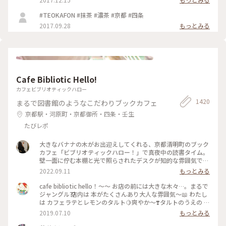
#TEOKAFON #抹茶 #濃茶 #京都 #四条
2017.09.28
もっとみる
Cafe Bibliotic Hello!
カフェビブリオティックハロー
1420
まるで図書館のようなこだわりブックカフェ
京都駅・河原町・京都御所・四条・壬生
たびレポ
大きなバナナの木がお出迎えしてくれる、京都清明町のブック
カフェ「ビブリオティックハロー！」で真夜中の読書タイム。
壁一面に佇む本棚と光で照らされたデスクが知的な雰囲気で、
これぞ大人カフェでした。2階に貫けている本棚を見に行く
2022.09.11
もっとみる
と、ちょっとスケスケの渡り廊下でスリリング。スイーツもド
リンクも美味しくて、夜遅くまでやっているのも嬉しくて。。
cafe bibliotic hello！〜〜 お店の前には大きな木々…。まるで
これは出張の度に立ち寄りそうです。築150年以上の町屋をリ
ジャングル⁇ 店内は 本がたくさんあり大人な雰囲気〜📖 わたし
ノベしたというところも見応えあり。観光というよりも、ロー
は カフェラテとレモンのタルト🍋爽やか〜❣️タルトのうえの レ
カルに寄り添っているようで温かい空気も感じました。 #私の
モンのドライフルーツがめちゃくちゃ美味しい❣️ カフェの横で
2019.07.10
もっとみる
ことりっぷ2022 #Myことりっぷ #京都カフェ #ブックカフ
は パンも販売してます。こちらも魅力的でしたが またの機会
ェ #読書 #ガトーショコラ #コーヒー