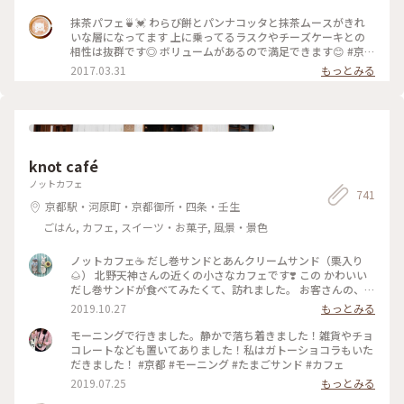
抹茶パフェ🍵💓 わらび餅とパンナコッタと抹茶ムースがきれ
いな層になってます 上に乗ってるラスクやチーズケーキとの
相性は抜群です◎ ボリュームがあるので満足できます😊 #京都
#抹茶
2017.03.31
もっとみる
knot café
ノットカフェ
741
京都駅・河原町・京都御所・四条・壬生
ごはん, カフェ, スイーツ・お菓子, 風景・景色
ノットカフェ☕️ だし巻サンドとあんクリームサンド（栗入り
🌰） 北野天神さんの近くの小さなカフェです❣️ この かわいい
だし巻サンドが食べてみたくて、訪れました。 お客さんの、ほ
ぼほぼ全員が この組み合わせを食べてました😅 とにかく、パ
2019.10.27
もっとみる
ンが柔らかくて美味しいです☺️ パクパクいけちゃいます🍔 あ
んこの方が特に美味しくて、もう1個は食べられそうでした😃
モーニングで行きました。静かで落ち着きました！雑貨やチョ
北野天満宮の周りには、美味しいスイーツや、豆腐屋さんな
コレートなども置いてありました！私はガトーショコラもいた
ど、どこに行こうかと迷うほど、食べもん屋さんがたくさん出
だきました！ #京都 #モーニング #たまごサンド #カフェ
来ています😊 もみじ苑が公開されたら、またこの辺りを散策
2019.07.25
もっとみる
したいです😊 #わたしの街 #京都カフェ #秋の味覚ゴーラー隊