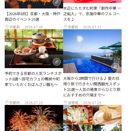
水辺にたたずむ町家「創作中華 一
之船入」で、京風中華のフルコー
【2026年8月】京都・大阪・神戸
スを♪
周辺のイベント15選
京都府
2026.07.30
京都府
2026.07.27
予約できる京都の人気ランチスポ
大阪から2時間で行ける♪ 夏の日
ット8選～邸宅カフェの鴨粥や町
帰り旅で行きたい関西観光スポッ
家でいただくおばんざい膳も～
ト21選～人気の絶景からひとり旅
におすすめの穴場まで～
京都府
2026.07.23
滋賀県
2026.07.19