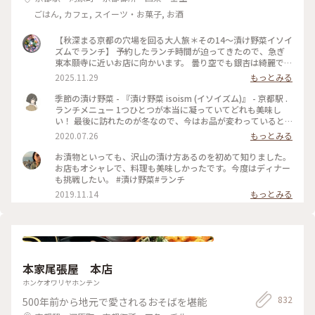
ごはん, カフェ, スイーツ・お菓子, お酒
【秋深まる京都の穴場を回る大人旅＊その14〜漬け野菜イソイ
ズムでランチ】 予約したランチ時間が迫ってきたので、急ぎ
東本願寺に近いお店に向かいます。 曇り空でも銀杏は綺麗で
す。 色づきがまだまばらでした。（5枚め） 「漬け野菜イソイ
2025.11.29
もっとみる
ズム」さんで、野菜を楽しくアレンジしたランチプレートと季
節の炊き込みご飯のセットを食べました。 これにスープが付
季節の漬け野菜 - 『漬け野菜 isoism (イソイズム)』 - 京都駅 .
いて2000円と、カジュアルなのにワクワク美味しいランチで
ランチメニュー 1つひとつが本当に凝っていてどれも美味し
嬉しいです。（写真左に料理の説明シートあり）（3枚め） こ
い！ 最後に訪れたのが冬なので、今はお品が変わっていると
の日は、ぶりと九条ネギの炊き込みご飯でした。（トップ＆2
思います𓋪 また京都劇場で観劇時に行かせて頂きます☺︎ .
2020.07.26
もっとみる
枚め、かき混ぜた後はお腹もぐぅぐぅ（笑） ぶりの脂っこさ
はなく、さらりとしていて、お茶碗2杯がペロリ！ 家でも再現
お漬物といっても、沢山の漬け方あるのを初めて知りました。
したくなる美味しさです。 お次は何処へ行こう？ 食べなが
お店もオシャレで、料理も美味しかったです。今度はディナー
ら、最終2候補に絞られました。 この店は人気なので、要予約
も挑戦したい。 #漬け野菜#ランチ
です。（70分制） #秋の装い #ユーザーさんと京都散歩 #漬
2019.11.14
もっとみる
け野菜イソイズム #穴場な京都 #京都 #美味しいは幸せ #炊
き込みご飯
本家尾張屋 本店
ホンケオワリヤホンテン
832
500年前から地元で愛されるおそばを堪能