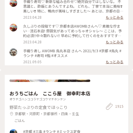
手織り寿司♡ 斬新な組み合わせ♡絶対自分ではしないな。 不
思議と、酢飯とあうんですよね。 どれも、丁寧で本当に美味❣️
美しい❣️ 特に、鴨肉が美味しすぎました〜 あとは、京都の日本
酒🍶♡ 素敵時間でした〜 #わたしのことりっぷ旅 #AWOMB #
2023.04.28
もっとみる
京都 #烏丸本店 #手織り寿司
久しぶりの投稿です♡ 京都本店AWOMBさんへ♡ 素敵な佇ま
い…流石本店! 雰囲気があってめっちゃオシャレ〜 ここは、予
約必須‼︎中々取れない‼︎ 早めに予約して行くのをおすすです♡
GW人すごそうですね… #京都 #AWOMB #烏丸本店 #手織り寿
2023.04.28
もっとみる
司
手織り寿し AWOMB 烏丸本店 さんへ 2021/9/3 #京都 #烏丸 #
ランチ #寿司 #鮨 #オススメ
2021.09.05
もっとみる
おうちごはん ここら屋 御幸町本店
オウチゴハンココラヤゴコウマチホンテン
1915
野菜たっぷりの定食でほっこり
京都駅・河原町・京都御所・四条・壬生
ごはん
#京都 #三条 #ランチ #ミックス定食