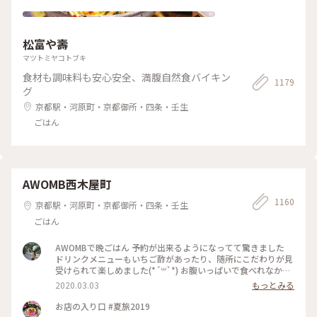
松富や壽
マツトミヤコトブキ
食材も調味料も安心安全、満腹自然食バイキン
1179
グ
京都駅・河原町・京都御所・四条・壬生
ごはん
AWOMB西木屋町
1160
京都駅・河原町・京都御所・四条・壬生
ごはん
AWOMBで晩ごはん 予約が出来るようになってて驚きました
ドリンクメニューもいちご酢があったり、随所にこだわりが見
受けられて楽しめました(*´꒳`*) お腹いっぱいで食べれなかっ
たデザートは次のお楽しみですー♡ #春の訪れ #女子旅 #いち
2020.03.03
もっとみる
ご #手織り寿司
お店の入り口 #夏旅2019