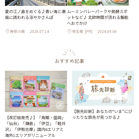
夏の江ノ島をめぐる♪青い海と潮
ムーミンバレーパークや発酵スポ
風に誘われる涼やかさんぽ
ットなど♪ 北欧時間が流れる飯能
へおでかけ
神奈川県
2026.07.14
埼玉県
[PR]
2024.09.06
おすすめ記事
【旅先診断】あなたの“いま”にぴ
ったりな旅先が見つかる♪
【改訂版発売♪】「角館・盛岡」
「仙台」「鎌倉」「伊豆」「軽井
沢」「伊勢志摩」国内6エリアと
海外1エリアがリニューアル