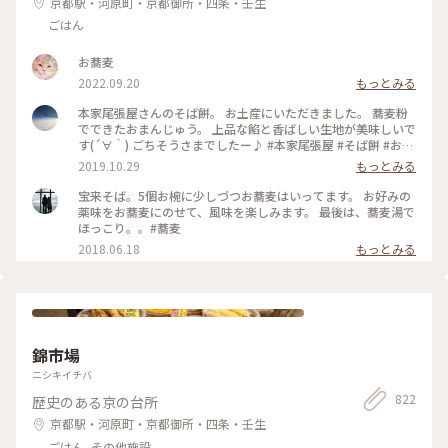
京都駅・河原町・京都御所・四条・壬生
ごはん
お蕎麦
2022.09.20
もっとみる
本家尾張屋さんのそば餅。 お土産にいただきました。 蕎麦粉
でできたおまんじゅう。 上品な餡と香ばしい生地が美味しいで
す(´∀｀) ごちそうさまでしたー♪ #本家尾張屋 #そば餅 #おま
んじゅう #和菓子 #餡
2019.10.29
もっとみる
宝来そば。5個お椀に少しづつお蕎麦はいってます。 お好みの
薬味をお蕎麦にのせて、風味を楽しみます。 最後は、蕎麦湯で
ほっこり。。#蕎麦
2018.06.18
もっとみる
錦市場
ニシキイチバ
822
歴史のある京の台所
京都駅・河原町・京都御所・四条・壬生
ごはん, その他施設