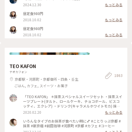
2024.12.30
もっとみる
昼定食980円
2018.10.02
もっとみる
昼定食980円
2018.10.02
もっとみる
TEO KAFON
テオカフォン
1863
京都駅・河原町・京都御所・四条・壬生
ごはん, カフェ, スイーツ・お菓子
「TEO KAFON」 ＊抹茶スペシャルスイーツセット ・抹茶スイ
ーツプレート(タルト、ロールケーキ、チョコボール、ビスコ
ッティ、エクレア) ・ドリンク(キャラメルホワイトモカ) 抹茶
三昧出来て大満足したそうです。 フォークを2本用意して頂い
2020.02.20
もっとみる
たのですが、娘一人で完食でした。 #TEO KAFON#抹茶三昧#
プチことりっぷ京都#冬のおでかけ
いろんなタイプのお抹茶が食べたい時に💕 #ことりっぷ京都 #
抹茶 #新京極 #前田珈琲 #河原町 #京都 #カフェ #コーヒー
2017.12.15
もっとみる