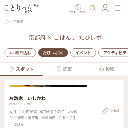
ガイド・マガジン
京都府
京都府
×
ごはん
、
たびレポ
絞り込む
たびレポ
イベント
アクティビテ
スポット
記事
投稿
お数家 いしかわ
オカズヤイシカワ
2464
女性に人気が高い町家造りのごはん処
京都駅・河原町・京都御所・四条・壬生
ごはん