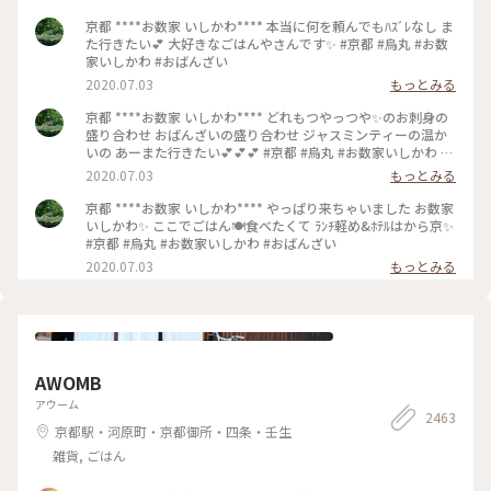
京都 ****お数家 いしかわ**** 本当に何を頼んでもﾊｽﾞﾚなし ま
た行きたい💕 大好きなごはんやさんです✨ #京都 #烏丸 #お数
家いしかわ #おばんざい
2020.07.03
もっとみる
京都 ****お数家 いしかわ**** どれもつやっつや✨のお刺身の
盛り合わせ おばんざいの盛り合わせ ジャスミンティーの温か
いの あーまた行きたい💕💕💕 #京都 #烏丸 #お数家いしかわ #
おばんざい #お刺身 #刺盛り #おばんざい盛り合わせ
2020.07.03
もっとみる
京都 ****お数家 いしかわ**** やっぱり来ちゃいました お数家
いしかわ✨ ここでごはん🍽️食べたくて ﾗﾝﾁ軽め&ﾎﾃﾙはから京✨
#京都 #烏丸 #お数家いしかわ #おばんざい
2020.07.03
もっとみる
AWOMB
アウーム
2463
京都駅・河原町・京都御所・四条・壬生
雑貨, ごはん