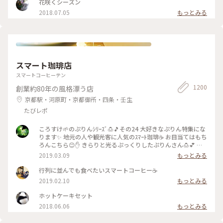
に〜 #京都#カフェ#レモンタルト
花咲くシーズン
2018.07.05
もっとみる
スマート珈琲店
スマートコーヒーテン
1200
創業約80年の風格漂う店
京都駅・河原町・京都御所・四条・壬生
たびレポ
ころすけ🌱のぷりんｼﾘｰｽﾞ🍮🎵その24 大好きなぷりん特集にな
ります✨ 地元の人や観光客に人気のｽﾏｰﾄ珈琲☕️ お目当てはもち
ろんこちら😊✋ きらりと光るぷっくりしたぷりんさん🍮💕 固
めで卵を感じる昔ながらのお味です😊ｶﾗﾒﾙｿｰｽはとても優しく
2019.03.09
もっとみる
苦味がなくて美味しかった～(*´∀｀*)🎶 ｶﾞﾗｽのお皿もお店の
昭和ﾚﾄﾛな雰囲気にぴったり合っていました💓たまごｻﾝﾄﾞもﾎｯﾄ
行列に並んでも食べたいスマートコーヒー☕️
ｹｰｷも美味しくて京都に来たらおすすめな喫茶店です🍴 #スマ
2019.02.10
もっとみる
ート珈琲 #ぷりん #プリン #昔ながら #光る #レトロ #昭和レト
ロ #喫茶店 #お目当て #自家製 #京都 #ぷりんシリーズ
ホットケーキセット
2018.06.06
もっとみる