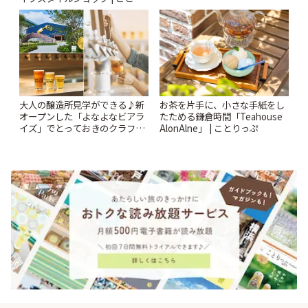
っぷ
大人の醸造所見学ができる♪新
お茶を片手に、小さな手紙をし
オープンした「よなよなビアラ
たためる鎌倉時間「Teahouse
イズ」でとっておきのクラフト
AlonAlne」 | ことりっぷ
ビール体験 | ことりっぷ