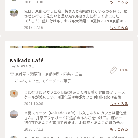
2019.08.30
もっとみる
先日、京都に行った際、皆さんが投稿されているのを見て、ぜ
ひぜひ行って見たいと思いAWOMBさんに行ってきました
（╹◡╹）盛り付けも、お味も大満足！ #夏旅2019 #京都 #五
条 #AWOMB
2019.07.16
もっとみる
Kaikado Café
カイカドウカフェ
1036
京都駅・河原町・京都御所・四条・壬生
ごはん, カフェ, スイーツ・お菓子
また行きたいカフェ☕️ 開放感あって落ち着く雰囲気🌿 チーズ
ケーキが美味しい。 #開化堂 #京都カフェ #kaikado #茶筒
2021.10.08
もっとみる
☺︎夏スイーツ【Kaikado Cafe】 お久しぶりのカフェは開化堂
さん。 抹茶アフォガードに追加のあんこをつけて。 確か＋
150円であんこが追加できます。 お抹茶とあんこの組み合わせ
は大好きなので迷わず追加…♪ちなみにあんこは、大好きな中
2020.07.12
もっとみる
村製餡所さんのもの。きっと最中の皮も。以前 #中村製餡所 さ
んご紹介していますので良かったら☺︎ そして暑いので、水出