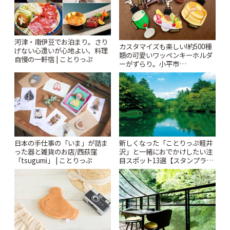
河津・南伊豆でお泊まり。さり
カスタマイズも楽しい!約500種
げない心遣いが心地よい、料理
類の可愛いワッペンキーホルダ
自慢の一軒宿 | ことりっぷ
ーがずらり。小平市
「Kimamaya T&K」 | ことりっ
ぷ
日本の手仕事の「いま」が詰ま
新しくなった「ことりっぷ軽井
った器と雑貨のお店/西荻窪
沢」と一緒におでかけしたい注
「tsugumi」 | ことりっぷ
目スポット13選【スタンプラリ
ー開催中】 | ことりっぷ