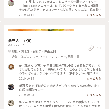
#パン #だし巻サンド #あんパン #北野天満宮
----- 京都:おしゃれフォルム、ミニバーガー風サンドイッチ---
--- knot café メニューは、餡子バターとだし巻き卵の2種類
その他焼き菓子、チョコレートなども置いてました。 飲み物
も豊富にありましたよ 驚いたことが、パンが予想外のもちも
2019.03.14
もっとみる
ち！ やみつき。 散歩がてらよく私出没します🚶‍♀️店内が静かな
ので、のんびり過ごしています。 たまーに、パティシエが来て
モンブランを目の前で作ってくれるなど、色々なイベントもし
ているみたいです。 モンブラン、めちゃ美味しかったです♪
Facebook要チェックで、イベント狙って行くのもありだと思
います！ 駐車場は観光地で高いと思うので、 バスか駅を利用
祇をん 豆寅
することおすすめします。 #京都旅#週末旅#京都#京都カフェ#
サンドイッチ#イベント#カフェ#お茶にしよう#華やぐ#わたし
ギオンマメトラ
738
の街
祇園・清水寺・銀閣寺・円山公園
雑貨, ごはん, カフェ, アート・カルチャー, 風景・景
色, 名所・旧跡
🍣【祇をん 豆寅】🍣 京都 祇園の花見小路にあるお店です。 豆
すしがとてもかわいく美味しいです。 このおすしの前にお椀も
のやおばんざいなどもついてきます！ 京都らしいお店です🌸
2019.10.15
もっとみる
祇園 豆虎🍣 手毬寿司✨ 素敵過ぎて食べるのもったい無い😆 #
京都 #祇園#ランチ
2019.09.05
もっとみる
祇をん 豆寅 手まり寿司のランチコース。京の食材をたっぷり
使っていて見た目も可愛く絶品のお食事でした☺️ #夏の京都 #