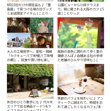
8月10日だけの限定品も♪「豊
公園ビューから川床テラスま
島屋」で見つける鳩の日グッズ
で。緑に癒される大阪のカフェ5
と本店限定アイテム | ことりっ
選 | ことりっぷ
ぷ
風鈴の音色に誘われて歩く夏の
大人の工場見学へ、愛知・岡崎
鎌倉さんぽ♪由緒ある社の参拝
「カクキュー八丁味噌(八丁味噌
と老舗のひんやり甘味も | こと
の郷)」。試食や買い物も楽しみ
りっぷ
♪ | ことりっぷ
季節のパフェを味わいに♪ アン
休日のひとり散歩にも♪ 代々木
ティークに囲まれて、時間を忘
エリアで巡る絶品ドーナツ&ラ
れて過ごしたくなるカフェ/浅草
イフスタイルショップ | ことり
「annorum cafe」 | ことりっぷ