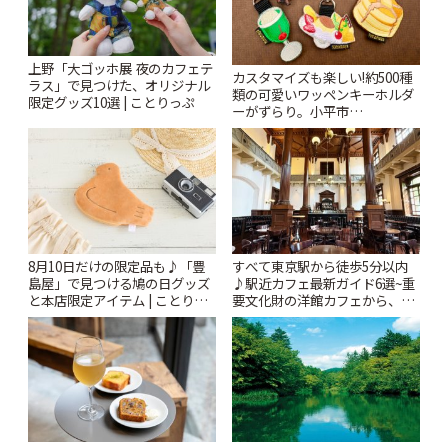
上野「大ゴッホ展 夜のカフェテ
カスタマイズも楽しい!約500種
ラス」で見つけた、オリジナル
類の可愛いワッペンキーホルダ
限定グッズ10選 | ことりっぷ
ーがずらり。小平市
「Kimamaya T&K」 | ことりっ
ぷ
8月10日だけの限定品も♪「豊
すべて東京駅から徒歩5分以内
島屋」で見つける鳩の日グッズ
♪駅近カフェ最新ガイド6選~重
と本店限定アイテム | ことりっ
要文化財の洋館カフェから、改
ぷ
札すぐのレトロ喫茶まで~ | こと
りっぷ