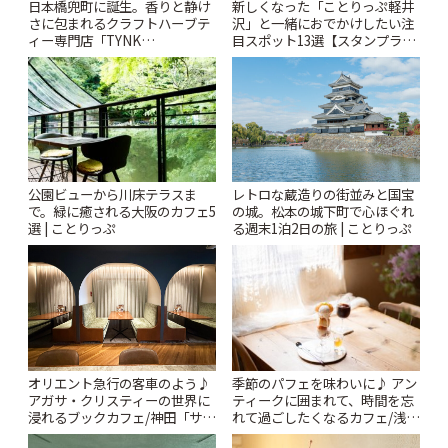
日本橋兜町に誕生。香りと静け
新しくなった「ことりっぷ軽井
さに包まれるクラフトハーブテ
沢」と一緒におでかけしたい注
ィー専門店「TYNK
目スポット13選【スタンプラリ
Kabutocho」 | ことりっぷ
ー開催中】 | ことりっぷ
公園ビューから川床テラスま
レトロな蔵造りの街並みと国宝
で。緑に癒される大阪のカフェ5
の城。松本の城下町で心ほぐれ
選 | ことりっぷ
る週末1泊2日の旅 | ことりっぷ
オリエント急行の客車のよう♪
季節のパフェを味わいに♪ アン
アガサ・クリスティーの世界に
ティークに囲まれて、時間を忘
浸れるブックカフェ/神田「サロ
れて過ごしたくなるカフェ/浅草
ンクリスティ」 | ことりっぷ
「annorum cafe」 | ことりっぷ