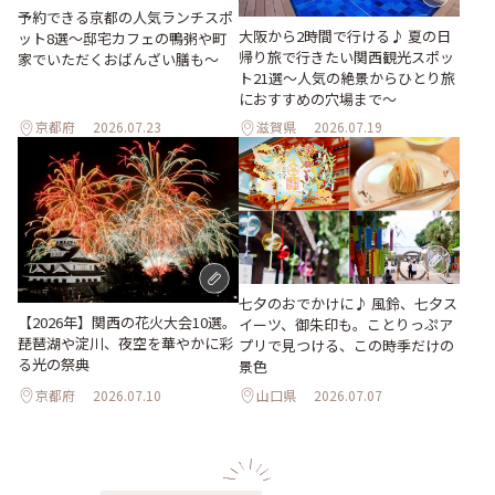
予約できる京都の人気ランチスポ
大阪から2時間で行ける♪ 夏の日
ット8選～邸宅カフェの鴨粥や町
帰り旅で行きたい関西観光スポッ
家でいただくおばんざい膳も～
ト21選～人気の絶景からひとり旅
におすすめの穴場まで～
京都府
2026.07.23
滋賀県
2026.07.19
七夕のおでかけに♪ 風鈴、七夕ス
【2026年】関西の花火大会10選。
イーツ、御朱印も。ことりっぷア
琵琶湖や淀川、夜空を華やかに彩
プリで見つける、この時季だけの
る光の祭典
景色
京都府
2026.07.10
山口県
2026.07.07