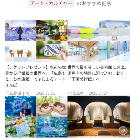
のおすすめ記事
アート・カルチャー
世界で最も美しい美術館に選出。
【チケットプレゼント】水辺の世
瀬戸内の絶景に溶け込む、動く
界から浮世絵の世界へ。「広島も
「下瀬美術館」へ
とまち水族館」ではじまるアート
さんぽ
広島県
[PR]
2026.07.31
広島県
2026.07.27