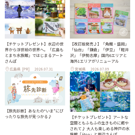
【改訂版発売♪】「角館・盛岡」
【チケットプレゼント】水辺の世
「仙台」「鎌倉」「伊豆」「軽井
界から浮世絵の世界へ。「広島も
沢」「伊勢志摩」国内6エリアと
とまち水族館」ではじまるアート
海外1エリアがリニューアル
さんぽ
広島県
[PR]
2026.07.31
宮城県
2026.07.09
【旅先診断】あなたの“いま”にぴ
ったりな旅先が見つかる♪
【チケットプレゼント】アートな
空間ともふもふの生きものに癒や
されて♪ 大人も楽しめる神戸の水
族館「átoa」と周辺さんぽ