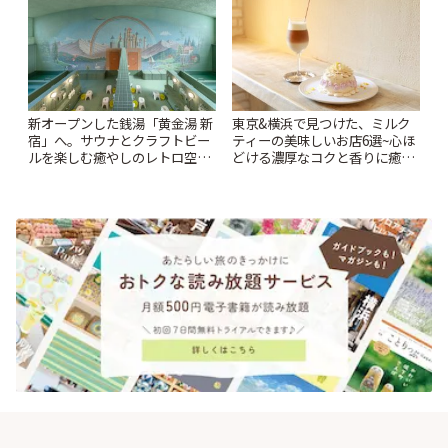
新オープンした銭湯「黄金湯 新
東京&横浜で見つけた、ミルク
宿」へ。サウナとクラフトビー
ティーの美味しいお店6選~心ほ
ルを楽しむ癒やしのレトロ空間
どける濃厚なコクと香りに癒や
| ことりっぷ
されるティータイム~ | ことりっ
ぷ