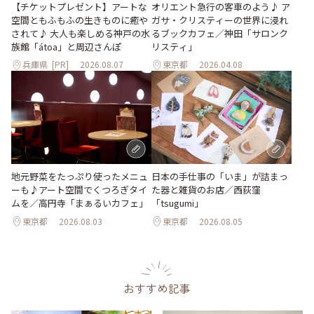
【チケットプレゼント】アートな
オリエント急行の客車のよう♪ ア
空間ともふもふの生きものに癒や
ガサ・クリスティーの世界に浸れ
されて♪ 大人も楽しめる神戸の水
るブックカフェ／神田「サロンク
族館「átoa」と周辺さんぽ
リスティ」
兵庫県
[PR]
2026.08.07
東京都
2026.04.08
地元野菜をたっぷり使ったメニュ
日本の手仕事の「いま」が詰まっ
ーも♪アート空間でくつろぎタイ
た器と雑貨のお店／西荻窪
ムを／高円寺「まぁるいカフェ」
「tsugumi」
東京都
2026.08.03
東京都
2026.08.05
おすすめ記事