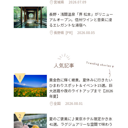
宮城県
2026.07.09
長野・浅間温泉「界 松本」がリニュー
アルオープン。信州ワインと音楽に浸
るエレガントな湯宿へ
長野県
[PR]
2026.08.05
人気記事
1
黄金色に輝く絶景。夏休みに行きたい
ひまわりスポット＆イベント15選。巨
大迷路や夜のライトアップまで【2026
年夏】
全国
2026.08.01
2
夏のご褒美に♪東京ホテル限定かき氷
41選。ラグジュアリーな空間で味わう