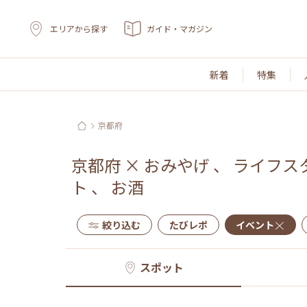
エリアから探す
ガイド・マガジン
新着
特集
京都府
京都府
×
おみやげ
、
ライフス
ト
、
お酒
絞り込む
たびレポ
イベント
スポット