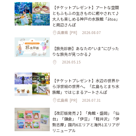
【チケットプレゼント】アートな空間
ともふもふの生きものに癒やされて♪
大人も楽しめる神戸の水族館「átoa」
と周辺さんぽ
兵庫県
[PR]
2026.08.07
【旅先診断】あなたの“いま”にぴった
りな旅先が見つかる♪
2026.05.15
【チケットプレゼント】水辺の世界か
ら浮世絵の世界へ。「広島もとまち水
族館」ではじまるアートさんぽ
広島県
[PR]
2026.07.31
【改訂版発売♪】「角館・盛岡」「仙
台」「鎌倉」「伊豆」「軽井沢」「伊
勢志摩」国内6エリアと海外1エリアが
リニューアル