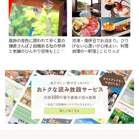
風鈴の音色に誘われて歩く夏の
河津・南伊豆でお泊まり。さり
鎌倉さんぽ♪由緒ある社の参拝
げない心遣いが心地よい、料理
と老舗のひんやり甘味も | こと
自慢の一軒宿 | ことりっぷ
りっぷ