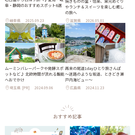
焼きものの里・信楽、窯元めぐり
阜・静岡のおすすめスポット6選
やランチ＆スイーツを楽しむ癒し
の旅へ
岐阜県
2025.09.23
滋賀県
2026.05.01
ムーミンバレーパークや発酵スポ
再来の尾道1dayひとり旅さんぽ
ットなど♪ 北欧時間が流れる飯能
～迷路のような坂道、ときどき瀬
へおでかけ
戸内海ビュー～
埼玉県
[PR]
2024.09.06
広島県
2024.11.23
おすすめ記事