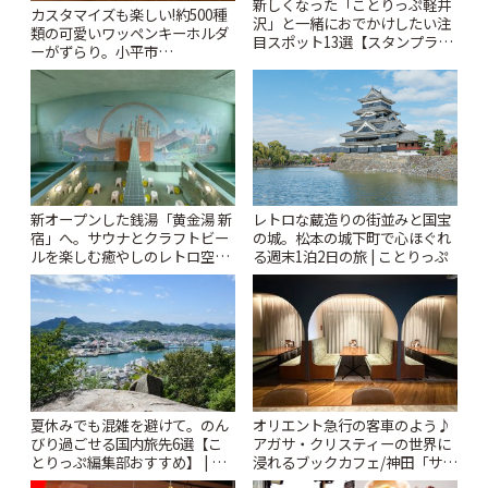
新しくなった「ことりっぷ軽井
カスタマイズも楽しい!約500種
沢」と一緒におでかけしたい注
類の可愛いワッペンキーホルダ
目スポット13選【スタンプラリ
ーがずらり。小平市
ー開催中】 | ことりっぷ
「Kimamaya T&K」 | ことりっ
ぷ
新オープンした銭湯「黄金湯 新
レトロな蔵造りの街並みと国宝
宿」へ。サウナとクラフトビー
の城。松本の城下町で心ほぐれ
ルを楽しむ癒やしのレトロ空間
る週末1泊2日の旅 | ことりっぷ
| ことりっぷ
夏休みでも混雑を避けて。のん
オリエント急行の客車のよう♪
びり過ごせる国内旅先6選【こ
アガサ・クリスティーの世界に
とりっぷ編集部おすすめ】 | こ
浸れるブックカフェ/神田「サロ
とりっぷ
ンクリスティ」 | ことりっぷ