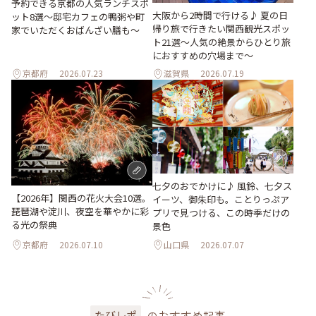
予約できる京都の人気ランチスポ
大阪から2時間で行ける♪ 夏の日
ット8選～邸宅カフェの鴨粥や町
帰り旅で行きたい関西観光スポッ
家でいただくおばんざい膳も～
ト21選～人気の絶景からひとり旅
におすすめの穴場まで～
京都府
2026.07.23
滋賀県
2026.07.19
七夕のおでかけに♪ 風鈴、七夕ス
【2026年】関西の花火大会10選。
イーツ、御朱印も。ことりっぷア
琵琶湖や淀川、夜空を華やかに彩
プリで見つける、この時季だけの
る光の祭典
景色
京都府
2026.07.10
山口県
2026.07.07
のおすすめ記事
たびレポ