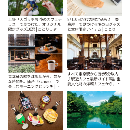
上野「大ゴッホ展 夜のカフェテ
8月10日だけの限定品も♪「豊
ラス」で見つけた、オリジナル
島屋」で見つける鳩の日グッズ
限定グッズ10選 | ことりっぷ
と本店限定アイテム | ことりっ
ぷ
すべて東京駅から徒歩5分以内
青葉通の緑を眺めながら、静か
♪駅近カフェ最新ガイド6選~重
な時間を。仙台「Echoes」で
要文化財の洋館カフェから、改
楽しむモーニングとランチ | こ
札すぐのレトロ喫茶まで~ | こと
とりっぷ
りっぷ