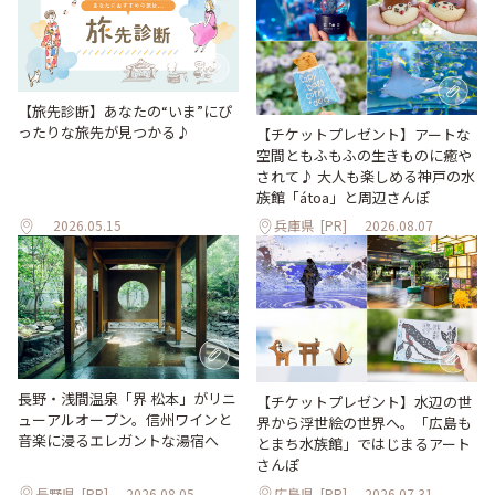
【旅先診断】あなたの“いま”にぴ
ったりな旅先が見つかる♪
【チケットプレゼント】アートな
空間ともふもふの生きものに癒や
されて♪ 大人も楽しめる神戸の水
族館「átoa」と周辺さんぽ
2026.05.15
兵庫県
[PR]
2026.08.07
長野・浅間温泉「界 松本」がリニ
【チケットプレゼント】水辺の世
ューアルオープン。信州ワインと
界から浮世絵の世界へ。「広島も
音楽に浸るエレガントな湯宿へ
とまち水族館」ではじまるアート
さんぽ
長野県
[PR]
2026.08.05
広島県
[PR]
2026.07.31