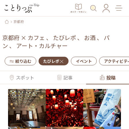
ガイド・マガジン
京都府
京都府
×
カフェ
、
たびレポ
、
お酒
、
パ
ン
、
アート・カルチャー
絞り込む
たびレポ
イベント
アクティビテ
スポット
記事
投稿