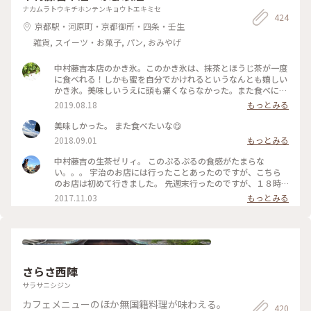
ナカムラトウキチホンテンキョウトエキミセ
424
京都駅・河原町・京都御所・四条・壬生
雑貨, スイーツ・お菓子, パン, おみやげ
中村藤吉本店のかき氷。このかき氷は、抹茶とほうじ茶が一度
に食べれる！しかも蜜を自分でかけれるというなんとも嬉しい
かき氷。美味しいうえに頭も痛くならなかった。また食べにい
くぞ！ #旅のひととき #夏旅2019 #ひんやりスイーツ #京都 #
2019.08.18
もっとみる
中村藤吉本店 #かき氷 #抹茶 #ほうじ茶
美味しかった。 また食べたいな😋
2018.09.01
もっとみる
中村藤吉の生茶ゼリィ。 このぷるぷるの食感がたまらな
い。。。 宇治のお店には行ったことあったのですが、こちら
のお店は初めて行きました。 先週末行ったのですが、１８時
過ぎに行ったので、カフェには２０分くらいの待ち時間で入る
2017.11.03
もっとみる
ことができました😊 お土産にと思っていたテイクアウトのゼ
リーは売り切れていました💦 夕方１６時ごろ入荷するような
ので、やっぱりその時間帯に行かないといけないんですね😩
友達はほうじ茶ゼリィを食べていましたが… このお店のほうじ
茶、香りがよくとっても飲みやすくて感動しました！！何度も
おかわりしてしまったので、お腹タプタプになりました…笑 #
さらさ西陣
中村藤吉#京都#生茶ゼリィ#甘味#和菓子 #ことりっぷ京都#京
都駅
サラサニシジン
カフェメニューのほか無国籍料理が味わえる。
420