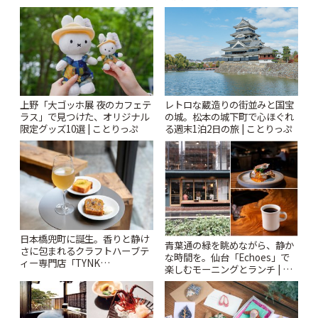
| ことりっぷ
札すぐのレトロ喫茶まで~ | こと
りっぷ
上野「大ゴッホ展 夜のカフェテ
レトロな蔵造りの街並みと国宝
ラス」で見つけた、オリジナル
の城。松本の城下町で心ほぐれ
限定グッズ10選 | ことりっぷ
る週末1泊2日の旅 | ことりっぷ
日本橋兜町に誕生。香りと静け
青葉通の緑を眺めながら、静か
さに包まれるクラフトハーブテ
な時間を。仙台「Echoes」で
ィー専門店「TYNK
楽しむモーニングとランチ | こ
Kabutocho」 | ことりっぷ
とりっぷ