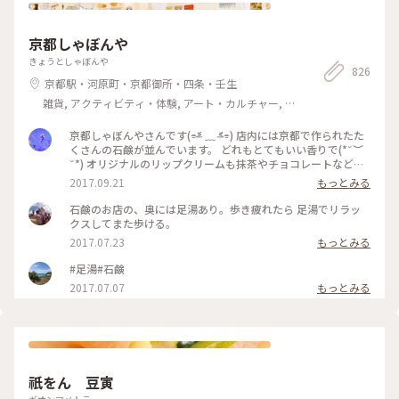
京都しゃぼんや
きょうとしゃぼんや
826
京都駅・河原町・京都御所・四条・壬生
雑貨, アクティビティ・体験, アート・カルチャー, ラ
イフスタイル, 名所・旧跡, その他施設, おみやげ
京都しゃぼんやさんです(⌯˃̶᷄ ﹏ ˂̶᷄⌯) 店内には京都で作られたた
くさんの石鹸が並んでいます。 どれもとてもいい香りで(*˘︶
˘*) オリジナルのリップクリームも抹茶やチョコレートなど、
面白い商品がありますが、ケースが木製でお土産にもぴったり
2017.09.21
もっとみる
です☆ 私は抹茶を１つ購入しましたが、ほのかに香る抹茶、
いろも抹茶色ですが、もちろん塗ると伸びの良いリップクリー
石鹸のお店の、奥には足湯あり。歩き疲れたら 足湯でリラッ
ムです(❁ᴗ͈ˬᴗ͈) #日本は美しい #kyoto #京都 #京都しゃぼんや
クスしてまた歩ける。
#抹茶リップ #京都発石鹸
2017.07.23
もっとみる
#足湯#石鹸
2017.07.07
もっとみる
祇をん 豆寅