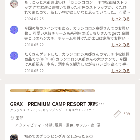
ちょこっと京都お出掛け 「カランコロン」 ＊市松組紐ストラ
ップ 昨年友達とお揃いで買った七色のストラップが、くたび
れて来たので、新しい物が欲しいなと思っていました。 可愛
らしい市松組紐のストラップを見つけ、私は赤、友達は黄色を
2024.02.25
もっとみる
選びました。 早速スマホにつけて、お守りがわりに毎日見守っ
て貰っています。 #ちょこっと京都お出掛け#カランコロン#市
今回の旅のメインでもある、カランコロン京都さんでのお買い
松組紐ストラップ#赤#私のことりっぷ旅#冬の旅
物👛 可愛い京飴チャームも系列店のぽっちりさんでget❣️ 金閣
寺と🌙のハンカチ、チャームを付けたがま口は家族でお揃いに
しようと一緒に買いました(*ฅ́˘ฅ̀*) ありがとね(❁ᴗ͈ˬᴗ͈) #カラン
2018.05.22
もっとみる
コロン京都 #かわいい京みやげ #かわいい和柄 #ハンカチ #チ
ャーム #金閣寺 #京飴 #月 #ぽっちり #京都 #KYOTO #がま口 #
たくさんゲットした、カランコロン京都さんのマルチ市松模様
京都でお買い物
商品です(❁´⌔`❁) カランコロン京都さんの大ファンで、今回
は京都駅店、本店、清水店を観光しながらハシゴ✨ 高くて手が
出せなかったバッグも3店舗でいくつもの商品の柄を見比べて
2018.05.22
もっとみる
購入しました♪ 画像はトートバッグ、扇子、がま口、カードケ
ース、ハンカチ、そして元々持っていた御朱印帳です( ⁎ᵕᴗᵕ⁎ )
❤︎ #カランコロン京都 #カードケース #マルチ市松 #かわいい
京みやげ #かわいい和柄 #かわいい商品が買えるお店 #かわい
い商品 #せんす #トートバッグ #がま口 #チャーム #ハンカチ #
金閣寺 #京飴 #KYOTO #京都
GRAX PREMIUM CAMP RESORT 京都 る
り渓
グラックス プレミアム キャンプ リゾート キョウト ルリケイ
539
園部
アクティビティ・体験, 風景・景色, ホテル・宿, 温
泉・スパ
初めてのグランピング⛺️ 楽しかったぁ😊