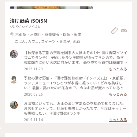
漬け野菜 iSOiSM
づけやさいイソイズム
895
京都駅・河原町・京都御所・四条・壬生
ごはん, カフェ, スイーツ・お菓子, お酒
【秋深まる京都の穴場を回る大人旅＊その14〜漬け野菜イソイ
ズムでランチ】 予約したランチ時間が迫ってきたので、急ぎ
東本願寺に近いお店に向かいます。 曇り空でも銀杏は綺麗で
す。 色づきがまだまばらでした。（5枚め） 「漬け野菜イソイ
2025.11.29
もっとみる
ズム」さんで、野菜を楽しくアレンジしたランチプレートと季
節の炊き込みご飯のセットを食べました。 これにスープが付
季節の漬け野菜 - 『漬け野菜 isoism (イソイズム)』 - 京都駅 .
いて2000円と、カジュアルなのにワクワク美味しいランチで
ランチメニュー 1つひとつが本当に凝っていてどれも美味し
嬉しいです。（写真左に料理の説明シートあり）（3枚め） こ
い！ 最後に訪れたのが冬なので、今はお品が変わっていると
の日は、ぶりと九条ネギの炊き込みご飯でした。（トップ＆2
思います𓋪 また京都劇場で観劇時に行かせて頂きます☺︎ .
2020.07.26
もっとみる
枚め、かき混ぜた後はお腹もぐぅぐぅ（笑） ぶりの脂っこさ
はなく、さらりとしていて、お茶碗2杯がペロリ！ 家でも再現
お漬物といっても、沢山の漬け方あるのを初めて知りました。
したくなる美味しさです。 お次は何処へ行こう？ 食べなが
お店もオシャレで、料理も美味しかったです。今度はディナー
ら、最終2候補に絞られました。 この店は人気なので、要予約
も挑戦したい。 #漬け野菜#ランチ
です。（70分制） #秋の装い #ユーザーさんと京都散歩 #漬
2019.11.14
もっとみる
け野菜イソイズム #穴場な京都 #京都 #美味しいは幸せ #炊
き込みご飯