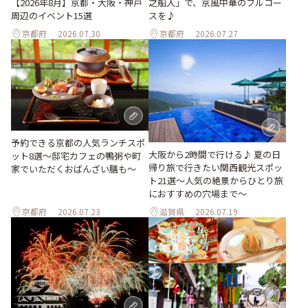
之船入」で、京風中華のフルコー
【2026年8月】京都・大阪・神戸
スを♪
周辺のイベント15選
京都府
2026.07.30
京都府
2026.07.27
予約できる京都の人気ランチスポ
大阪から2時間で行ける♪ 夏の日
ット8選～邸宅カフェの鴨粥や町
帰り旅で行きたい関西観光スポッ
家でいただくおばんざい膳も～
ト21選～人気の絶景からひとり旅
におすすめの穴場まで～
京都府
2026.07.23
滋賀県
2026.07.19