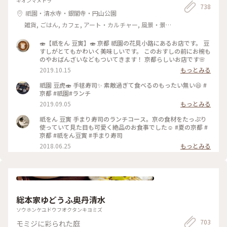
ギオンマメトラ
738
祇園・清水寺・銀閣寺・円山公園
雑貨, ごはん, カフェ, アート・カルチャー, 風景・景
色, 名所・旧跡
🍣【祇をん 豆寅】🍣 京都 祇園の花見小路にあるお店です。 豆
すしがとてもかわいく美味しいです。 このおすしの前にお椀も
のやおばんざいなどもついてきます！ 京都らしいお店です🌸
2019.10.15
もっとみる
祇園 豆虎🍣 手毬寿司✨ 素敵過ぎて食べるのもったい無い😆 #
京都 #祇園#ランチ
2019.09.05
もっとみる
祇をん 豆寅 手まり寿司のランチコース。京の食材をたっぷり
使っていて見た目も可愛く絶品のお食事でした☺️ #夏の京都 #
京都 #祇をん豆寅 #手まり寿司
2018.06.25
もっとみる
総本家ゆどうふ奥丹清水
ソウホンケユドウフオクタンキヨミズ
703
モミジに彩られた庭