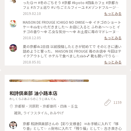
った😋🍴 #冬のごちそう #京都 #kyoto #四条カフェ #京都カ
フェ #カフェ巡り #いちごミルフィーユ #メゾンドフルージュ
#苺 #strawberry #ストロベリー #いちご大好き#お茶にしよう
2019.02.10
もっとみる
MAISON DE FROUGE ICHIGO NO OMISE〜🍓 イチゴのショート
ケーキ🍰をいただきました〜 お店に入ると ふわあ〜〜っと イ
チゴの香り〜🍓 乙女な気分〜〜🍓 お土産に苺のマドレーヌを
購入〜楽しみっ❤️ #京都#イチゴのお店#ショートケーキ
2018.12.05
もっとみる
夏の京都🎋2日目 以前投稿したときが初めてで そのときに通い
詰めようと誓った、 MAISON DE FROUGE 苺のお店🍓 今回はテ
イクアウトして ホテルで食べました🍰☕️💕 靴も脱いでりらっ
くす〜〜しながら食べて、 お店でとはまた違った幸せな苺時間
2018.05.01
もっとみる
でした🍓 #京都 #カフェ #ケーキ #苺
和詩倶楽部 油小路本店
わしくらぶあぶらのこうじほんてん
1159
京都駅・河原町・京都御所・四条・壬生
雑貨, ライフスタイル, おみやげ
京都 和詩倶楽部さんの【彩り文様香】 ✉お手紙に入れて「移
り香」として✨ 👛財布に入れて「残り福」として✨ 古き良き心