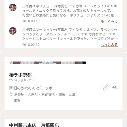
みました✨ 中に入っている2色の星で準惑星の冥王星プルート
とその惑星カロンを表しているそうです。 ラストにしてTHE
三杯目はネプチューン(写真左)です😊🌟 スミレとライチのリキ
星のカクテル🍷🌟 ラストにして一番お酒〜〜って感じの味
ュールをトニックで割ってます。お花🌷のリキュールって、、
で、ほどよいほろ酔い気分でお部屋に戻りました☺️幸 #京都 #
可愛いしお洒落だし気になる！ネプチューンよりスミレに惹か
ホテル #センチュリーホテル #期間限定 #星空テラス #惑星カ
れて決めました💗星空テラスなのに笑 ほんのり香りもしてす
2018.03.10
もっとみる
クテル
っきりとした飲み心地で、ずっと飲んでいられそうな。。☺️⚠️
隣は、メロンリキュールをキウイシロップとソーダで割ったジ
二杯目はマーキュリー(写真左)です😊🌟 カルピス、ラベンダー
ュピターです💫 メロンのリキュールって少しお洒落な居酒屋
シロップとソーダの ノンアルコールです🍹 写真右はピーチネ
やダイニングバーかBarじゃないと出逢えないので貴重でした
クターとストロベリーリキュールを使った、マーズです🍑🍓 #
👀🍈💕 #京都 #ホテル #センチュリーホテル #期間限定 #星空テ
京都 #ホテル #センチュリーホテル #期間限定 #星空テラス #惑
2018.02.12
もっとみる
ラス #惑星カクテル
星カクテル
椿ラボ京都
ツバキラボキョウト
441
新旧のかわいいがコラボ
京都駅・河原町・京都御所・四条・壬生
雑貨
中村藤吉本店 京都駅店