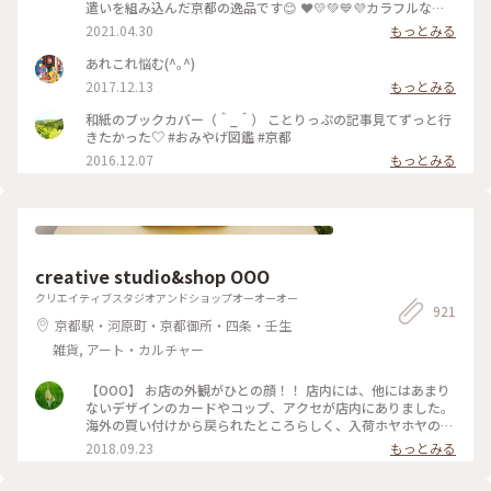
遣いを組み込んだ京都の逸品です😊 ❤️💛💚💙💜カラフルな可
愛い「京もの」 持ってるだけで幸せな気持ちになりますよ〜(*
2021.04.30
もっとみる
´ᵕ`*) ❁❀✿✾🤍香りは 白檀🤍❁❀✿✾ 伝統文様の説明は写真5
枚目を見てくださいね✨ * 白檀はふくよかで優美さを兼ね備え
あれこれ悩む(^｡^)
高貴な心打つ香りがします(*´˘`*)♡♡♡ 大好きな香りです(｡･
2017.12.13
もっとみる
ω･｡)❁。🌼.*･ﾟ .ﾟ･*. * 古代より人の心を捉え 和らげてきた香
り。 お寺にいるような落ち着いた気持ちになります😌 * 今日
和紙のブックカバー（＾_＾） ことりっぷの記事見てずっと行
で4月も最終日。 過ぎ行く春を名残惜しみ 桜のお香をたきまし
きたかった♡ #おみやげ図鑑 #京都
た･:*:･(*´ｴ｀*)･:*:･ 🌸桜だけど 白檀の香りです😆 🐱にゃんこ
2016.12.07
もっとみる
のお香立てを見せたかったの〜😜 * 我慢がまんの連休ですが
お家時間も楽しく豊かに過ごしましょ💕 ～
🎼.•*¨*•.¸¸♬🎶•*¨*•.¸¸♬•*¨*•.¸¸♪😀❤🌷🐇🦋 先月 仙台三
越の京都展で買いました。 懐紙を利用した お箸袋の折り方な
ども教えていただきました〜😍 Webショップでも買えます
よ〜✨ エリアは妄想ことりっぷで*⋆✈京都にお邪魔しま〜す😊
⤵︎ ︎下のスポットから ことりっぷさんの記事がご覧になれます
creative studio&shop OOO
よ😊 * #花を愉しむ #ことりっぷ京都 #京都 #和紙 #彩り文様香
クリエイティブスタジオアンドショップオーオーオー
#包み香 #和詩倶楽部 #わしくらぶ #お土産 #おみやげ #おみや
921
げ図鑑 #お香 #白檀 #和紙 #こもりっぷ仙台 #カメラ #カメラ初
京都駅・河原町・京都御所・四条・壬生
心者🔰 #fumitubu
雑貨, アート・カルチャー
【OOO】 お店の外観がひとの顔！！ 店内には、他にはあまり
ないデザインのカードやコップ、アクセが店内にありました。
海外の買い付けから戻られたところらしく、入荷ホヤホヤの物
も教えてもらいました。 今回、DIYキット目当てで来店したこ
2018.09.23
もっとみる
とを伝えたら、店の奥からもいろいろ出して下さいました！ #
ことりっぷ京都 #DIY