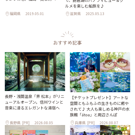
で、琵琶湖のパノラマビュー＆グ
ルメを楽しむ船旅を♪
福岡県
2019.05.01
滋賀県
2025.05.13
おすすめ記事
長野・浅間温泉「界 松本」がリニ
【チケットプレゼント】アートな
ューアルオープン。信州ワインと
空間ともふもふの生きものに癒や
音楽に浸るエレガントな湯宿へ
されて♪ 大人も楽しめる神戸の水
族館「átoa」と周辺さんぽ
長野県
[PR]
2026.08.05
兵庫県
[PR]
2026.08.07