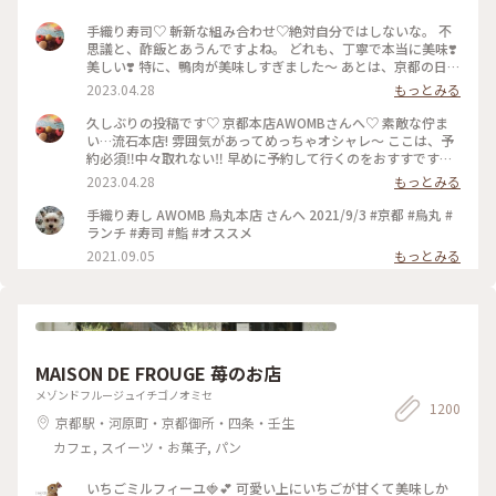
手織り寿司♡ 斬新な組み合わせ♡絶対自分ではしないな。 不
思議と、酢飯とあうんですよね。 どれも、丁寧で本当に美味❣️
美しい❣️ 特に、鴨肉が美味しすぎました〜 あとは、京都の日本
酒🍶♡ 素敵時間でした〜 #わたしのことりっぷ旅 #AWOMB #
2023.04.28
もっとみる
京都 #烏丸本店 #手織り寿司
久しぶりの投稿です♡ 京都本店AWOMBさんへ♡ 素敵な佇ま
い…流石本店! 雰囲気があってめっちゃオシャレ〜 ここは、予
約必須‼︎中々取れない‼︎ 早めに予約して行くのをおすすです♡
GW人すごそうですね… #京都 #AWOMB #烏丸本店 #手織り寿
2023.04.28
もっとみる
司
手織り寿し AWOMB 烏丸本店 さんへ 2021/9/3 #京都 #烏丸 #
ランチ #寿司 #鮨 #オススメ
2021.09.05
もっとみる
MAISON DE FROUGE 苺のお店
メゾンドフルージュイチゴノオミセ
1200
京都駅・河原町・京都御所・四条・壬生
カフェ, スイーツ・お菓子, パン
いちごミルフィーユ🍓💕 可愛い上にいちごが甘くて美味しか