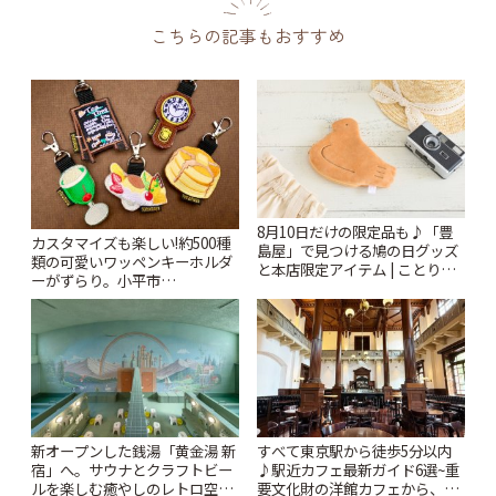
こちらの記事もおすすめ
8月10日だけの限定品も♪「豊
カスタマイズも楽しい!約500種
島屋」で見つける鳩の日グッズ
類の可愛いワッペンキーホルダ
と本店限定アイテム | ことりっ
ーがずらり。小平市
ぷ
「Kimamaya T&K」 | ことりっ
ぷ
新オープンした銭湯「黄金湯 新
すべて東京駅から徒歩5分以内
宿」へ。サウナとクラフトビー
♪駅近カフェ最新ガイド6選~重
ルを楽しむ癒やしのレトロ空間
要文化財の洋館カフェから、改