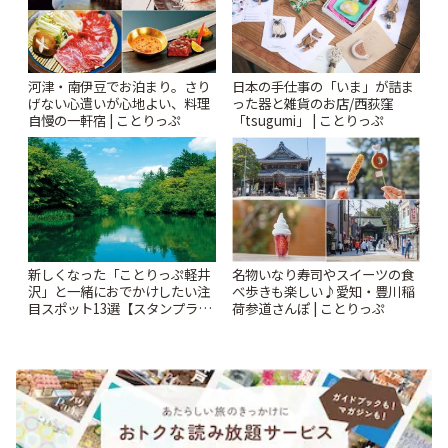
河津・南伊豆でお泊まり。さり
日本の手仕事の「いま」が詰ま
げない心遣いが心地よい、料理
った器と雑貨のお店/西荻窪
自慢の一軒宿 | ことりっぷ
「tsugumi」 | ことりっぷ
新しくなった「ことりっぷ軽井
名物いなり寿司やスイーツの食
沢」と一緒におでかけしたい注
べ歩きも楽しい♪愛知・豊川稲
目スポット13選【スタンプラリ
荷参道さんぽ | ことりっぷ
ー開催中】 | ことりっぷ