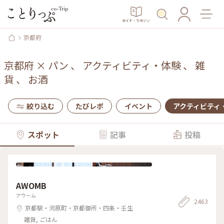
ガイド・マガジン
京都府
京都府
×
パン
、
アクティビティ・体験
、
雑
貨
、
お酒
絞り込む
たびレポ
イベント
アクティビティ
スポット
記事
投稿
AWOMB
アウーム
2463
京都駅・河原町・京都御所・四条・壬生
雑貨, ごはん