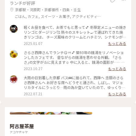
ランチが好評
京都駅・河原町・京都御所・四条・壬生
ごはん, カフェ, スイーツ・お菓子, アクティビティ・
体験, 風景・景色, 名所・旧跡, 温泉・スパ
軽くお昼を食べて、お茶でもと思って💕 冬限定メニューの焼き
リンゴとダージリン🥰 熱々のスキレット🍳で運ばれてきた焼
きリンゴは、 チーズ風味のクリームとハチミツ、シナモンがた
っぷり💕 シナモンが苦手な人は、ダメなくらいな量です😅
2025.01.07
もっとみる
甘〜いりんご🍎は、紅茶ですね😋 古い建物の割には明るいな
ぁと上を見ると、 ガラス張りの天井が室内を明るく照らして
さらさ西陣さんでランチ😋🍴💕 築93年の銭湯をリノベーショ
ました✨ お店の中も雰囲気が良くって、また行きたいなぁ🥰 #
ンしたカフェです。 昔ながらの銭湯を思わせる外観。 ｢さら
ぽかぽか #散策 #レトロ #お茶の時間
さ｣の文字が♨️に見えます☺️ 中に入ると、銭湯の面影が…… 中
心には番台の名残があり、奥には元々男湯と女湯で仕切られて
2023.10.27
もっとみる
いた壁が半分くらい残っています。 高い天井からは光が差し込
み、和製マジョリカタイルが全面に貼られていてとっても綺麗
大雨の日到着した京都 バス🚌に揺られて、西陣へ 念願のさら
✨ このマジョリカタイルを見たくてここに来ました💓 ランチ
さ西陣さんへ お好きな席へどうぞと通され、しばし、マジョ
は、トルコライスがイチ押しのようですがかなりボリュームあ
リカタイルにうっとり…雨の為か空いていたので、ゆっくり鑑
りそうだったので唐揚げランチにしました。 絵になる店内、
賞して、ランチも済ませ、この後船岡温泉♨️へ 撮影は出来ませ
2022.07.21
もっとみる
綾瀬はるかさんのカレンダーや映画｢ぼくは明日、昨日のきみ
んでしたが、マジョリカタイルが素晴らしい、良い温泉でし
とデートする｣の撮影にも使われたそうです😊 #私のことりっ
た。 #アートみたいな景色 #Myことりっぷ #京都旅
ぷ旅 #秋さんぽ #さらさ西陣 #CAFESARASA #カフェ #ランチ
#古民家 #古民家カフェ #マジョリカタイル #京都
阿古屋茶屋
アコヤヂャヤ