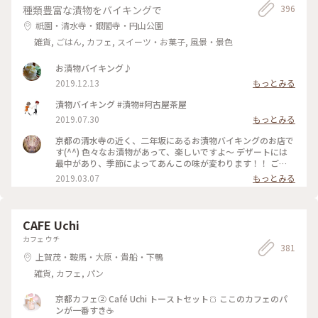
396
種類豊富な漬物をバイキングで
祇園・清水寺・銀閣寺・円山公園
雑貨, ごはん, カフェ, スイーツ・お菓子, 風景・景色
お漬物バイキング♪
2019.12.13
もっとみる
漬物バイキング #漬物#阿古屋茶屋
2019.07.30
もっとみる
京都の清水寺の近く、二年坂にあるお漬物バイキングのお店で
す(^^) 色々なお漬物があって、楽しいですよ〜 デザートには
最中があり、季節によってあんこの味が変わります！！ ご
飯、おみそ汁、お漬物とシンプルですが、日本人でよかった
2019.03.07
もっとみる
と！！毎回思います♡ #京都 #二年坂 #阿古屋茶屋 #お漬物
CAFE Uchi
カフェ ウチ
381
上賀茂・鞍馬・大原・貴船・下鴨
雑貨, カフェ, パン
京都カフェ② Café Uchi トーストセット🍞 ここのカフェのパ
ンが一番すき☕️