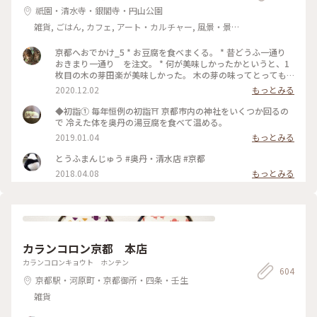
祇園・清水寺・銀閣寺・円山公園
雑貨, ごはん, カフェ, アート・カルチャー, 風景・景
色, その他施設
京都へおでかけ_5 * お豆腐を食べまくる。 * 昔どうふ一通り
おきまり一通り を注文。 * 何が美味しかったかというと、1
枚目の木の芽田楽が美味しかった。 木の芽の味ってとっても
好きで、味噌？の部分、ご飯でも食べられる〜🍚😋 * 食後は、
2020.12.02
もっとみる
もう豆腐はしばらく食べられないなと、、。 * お庭が素晴らし
く、眺めを楽しみながらの食事でした！ *
◆初詣① 毎年恒例の初詣⛩ 京都市内の神社をいくつか回るの
で 冷えた体を奥丹の湯豆腐を食べて温める。
2019.01.04
もっとみる
とうふまんじゅう #奥丹・清水店 #京都
2018.04.08
もっとみる
カランコロン京都 本店
カランコロンキョウト ホンテン
604
京都駅・河原町・京都御所・四条・壬生
雑貨