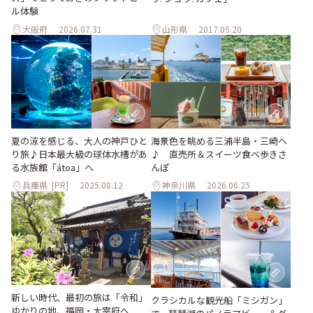
ル体験
大阪府
2026.07.31
山形県
2017.05.20
夏の涼を感じる、大人の神戸ひと
海景色を眺める三浦半島・三崎へ
り旅♪日本最大級の球体水槽があ
♪ 直売所＆スイーツ食べ歩きさ
る水族館「átoa」へ
んぽ
兵庫県
[PR]
2025.08.12
神奈川県
2026.06.25
新しい時代、最初の旅は「令和」
クラシカルな観光船「ミシガン」
ゆかりの地、福岡・太宰府へ