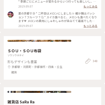
* 季節ごとにメニューが変わるからいつ行っても楽しいし、近
くにあったら週1で行きたいところだけどそれは耐えて絶対に
2019.09.07
もっとみる
月2は行く😆🙌🏻💗 #京都 #河原町 #サワー専門店 #sour #サワ
ー #桃
夏の京都🎐⑨ * 二杯目はメロンにしました🍈 確か隣はパッシ
ョン？フルーツ？🤔 * スイカ食べると、メロンも食べたくなり
ます💗 メロンの果肉にしゅわしゅわが染みてて最高でした
🙆🏻‍♀️✨ #京都 #河原町 #サワー専門店 #sour #サワー #メロン
2019.09.07
もっとみる
ＳＯＵ・ＳＯＵ布袋
ソウソウホテイ
348
形もデザインも豊富
京都駅・河原町・京都御所・四条・壬生
雑貨
雑貨店 SaRa Ra