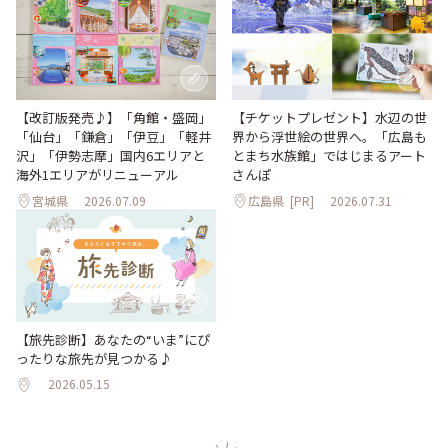
【改訂版発売♪】「角館・盛岡」
【チケットプレゼント】水辺の世
「仙台」「鎌倉」「伊豆」「軽井
界から浮世絵の世界へ。「広島も
沢」「伊勢志摩」国内6エリアと
とまち水族館」ではじまるアート
海外1エリアがリニューアル
さんぽ
宮城県
2026.07.09
広島県
[PR]
2026.07.31
【旅先診断】あなたの“いま”にぴ
ったりな旅先が見つかる♪
2026.05.15