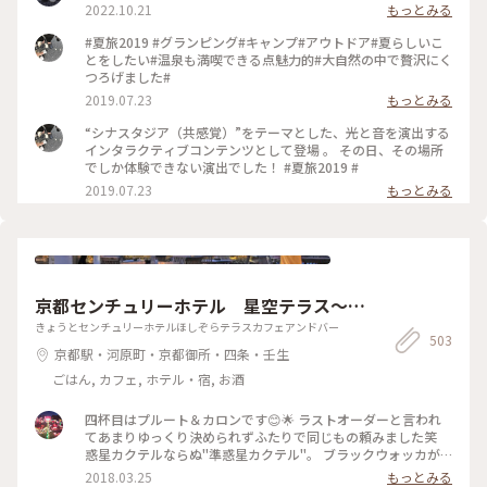
2022.10.21
もっとみる
#夏旅2019 #グランピング#キャンプ#アウトドア#夏らしいこ
とをしたい#温泉も満喫できる点魅力的#大自然の中で贅沢にく
つろげました#
2019.07.23
もっとみる
“シナスタジア（共感覚）”をテーマとした、光と音を演出する
インタラクティブコンテンツとして登場 。 その日、その場所
でしか体験できない演出でした！ #夏旅2019 #
2019.07.23
もっとみる
京都センチュリーホテル 星空テラス～C
afe＆Bar～
きょうとセンチュリーホテルほしぞらテラスカフェアンドバー
503
京都駅・河原町・京都御所・四条・壬生
ごはん, カフェ, ホテル・宿, お酒
四杯目はプルート＆カロンです😊🌟 ラストオーダーと言われ
てあまりゆっくり決められずふたりで同じもの頼みました笑
惑星カクテルならぬ"準惑星カクテル"。 ブラックウォッカが
ベースということしかわからないままウォッカ好きだからと頼
2018.03.25
もっとみる