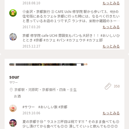
2018.08.10
もっとみる
❀︎金沢・京都旅行 ③ CAFE Uchi 修学院 駅から歩いて3、4分の
住宅街にあるカフェ☕️ 京都に行った時には、なるべく行きたい
と思っているお店の１つです♫ ランチは、米粉か雑穀のトー
スト・手ごねぱん、キッシュ・パンが数種類のなかから選べる
2017.03.20
もっとみる
(両方サラダ・コーヒー付き)の2種類です。 サクッ、もっち
り、最高のパンです\( Ö )/
京都 修学院 cafe UCHI 雰囲気もパンも大好き！！ #おいしいひ
ととき #京都 #カフェ #パン #カフェウチ #カフェ部
2015.12.27
もっとみる
sour
サワー
350
京都駅・河原町・京都御所・四条・壬生
お酒
#サワー #おいしい旅 #京都
2019.10.06
もっとみる
夏の京都🎐⑩ * ラスト三杯目は桃です🍑 * そのまま食べても😍
少し漬けてから食べても😍😍 潰してぐいっと飲んでも😍😍😍