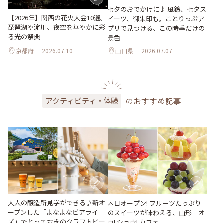
七夕のおでかけに♪ 風鈴、七夕ス
【2026年】関西の花火大会10選。
イーツ、御朱印も。ことりっぷア
琵琶湖や淀川、夜空を華やかに彩
プリで見つける、この時季だけの
る光の祭典
景色
京都府
2026.07.10
山口県
2026.07.07
のおすすめ記事
アクティビティ・体験
大人の醸造所見学ができる♪新オ
本日オープン! フルーツたっぷり
ープンした「よなよなビアライ
のスイーツが味わえる、山形「オ
ズ」でとっておきのクラフトビー
ウ! ショウ! カフェ」