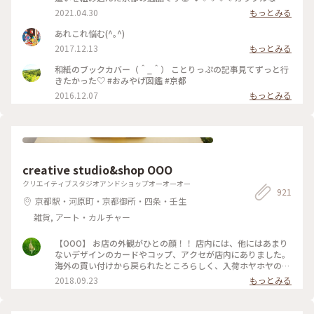
愛い「京もの」 持ってるだけで幸せな気持ちになりますよ〜(*
2021.04.30
もっとみる
´ᵕ`*) ❁❀✿✾🤍香りは 白檀🤍❁❀✿✾ 伝統文様の説明は写真5
枚目を見てくださいね✨ * 白檀はふくよかで優美さを兼ね備え
あれこれ悩む(^｡^)
高貴な心打つ香りがします(*´˘`*)♡♡♡ 大好きな香りです(｡･
2017.12.13
もっとみる
ω･｡)❁。🌼.*･ﾟ .ﾟ･*. * 古代より人の心を捉え 和らげてきた香
り。 お寺にいるような落ち着いた気持ちになります😌 * 今日
和紙のブックカバー（＾_＾） ことりっぷの記事見てずっと行
で4月も最終日。 過ぎ行く春を名残惜しみ 桜のお香をたきまし
きたかった♡ #おみやげ図鑑 #京都
た･:*:･(*´ｴ｀*)･:*:･ 🌸桜だけど 白檀の香りです😆 🐱にゃんこ
2016.12.07
もっとみる
のお香立てを見せたかったの〜😜 * 我慢がまんの連休ですが
お家時間も楽しく豊かに過ごしましょ💕 ～
🎼.•*¨*•.¸¸♬🎶•*¨*•.¸¸♬•*¨*•.¸¸♪😀❤🌷🐇🦋 先月 仙台三
越の京都展で買いました。 懐紙を利用した お箸袋の折り方な
ども教えていただきました〜😍 Webショップでも買えます
よ〜✨ エリアは妄想ことりっぷで*⋆✈京都にお邪魔しま〜す😊
⤵︎ ︎下のスポットから ことりっぷさんの記事がご覧になれます
creative studio&shop OOO
よ😊 * #花を愉しむ #ことりっぷ京都 #京都 #和紙 #彩り文様香
クリエイティブスタジオアンドショップオーオーオー
#包み香 #和詩倶楽部 #わしくらぶ #お土産 #おみやげ #おみや
921
げ図鑑 #お香 #白檀 #和紙 #こもりっぷ仙台 #カメラ #カメラ初
京都駅・河原町・京都御所・四条・壬生
心者🔰 #fumitubu
雑貨, アート・カルチャー
【OOO】 お店の外観がひとの顔！！ 店内には、他にはあまり
ないデザインのカードやコップ、アクセが店内にありました。
海外の買い付けから戻られたところらしく、入荷ホヤホヤの物
も教えてもらいました。 今回、DIYキット目当てで来店したこ
2018.09.23
もっとみる
とを伝えたら、店の奥からもいろいろ出して下さいました！ #
ことりっぷ京都 #DIY