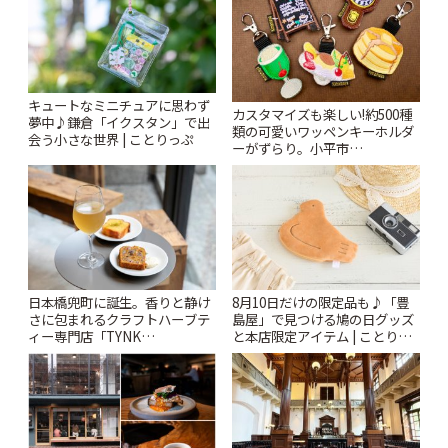
キュートなミニチュアに思わず
カスタマイズも楽しい!約500種
夢中♪鎌倉「イクスタン」で出
類の可愛いワッペンキーホルダ
会う小さな世界 | ことりっぷ
ーがずらり。小平市
「Kimamaya T&K」 | ことりっ
ぷ
日本橋兜町に誕生。香りと静け
8月10日だけの限定品も♪「豊
さに包まれるクラフトハーブテ
島屋」で見つける鳩の日グッズ
ィー専門店「TYNK
と本店限定アイテム | ことりっ
Kabutocho」 | ことりっぷ
ぷ