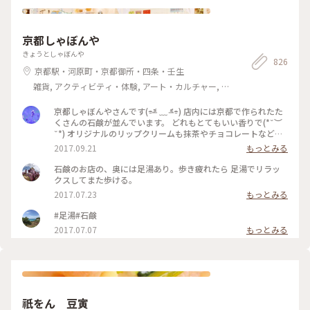
京都しゃぼんや
きょうとしゃぼんや
826
京都駅・河原町・京都御所・四条・壬生
雑貨, アクティビティ・体験, アート・カルチャー, ラ
イフスタイル, 名所・旧跡, その他施設, おみやげ
京都しゃぼんやさんです(⌯˃̶᷄ ﹏ ˂̶᷄⌯) 店内には京都で作られたた
くさんの石鹸が並んでいます。 どれもとてもいい香りで(*˘︶
˘*) オリジナルのリップクリームも抹茶やチョコレートなど、
面白い商品がありますが、ケースが木製でお土産にもぴったり
2017.09.21
もっとみる
です☆ 私は抹茶を１つ購入しましたが、ほのかに香る抹茶、
いろも抹茶色ですが、もちろん塗ると伸びの良いリップクリー
石鹸のお店の、奥には足湯あり。歩き疲れたら 足湯でリラッ
ムです(❁ᴗ͈ˬᴗ͈) #日本は美しい #kyoto #京都 #京都しゃぼんや
クスしてまた歩ける。
#抹茶リップ #京都発石鹸
2017.07.23
もっとみる
#足湯#石鹸
2017.07.07
もっとみる
祇をん 豆寅