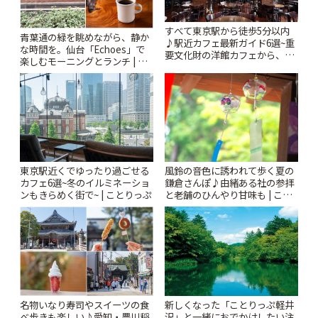
すべて東京駅から徒歩5分以内
青葉通の緑を眺めながら、静か
♪駅近カフェ最新ガイド6選~重
な時間を。仙台「Echoes」で
要文化財の洋館カフェから、改
楽しむモーニングとランチ | こ
札すぐのレトロ喫茶まで~ | こと
とりっぷ
りっぷ
風鈴の音色に誘われて歩く夏の
東京駅近くでゆったり過ごせる
鎌倉さんぽ♪由緒ある社の参拝
カフェ6選~冬のイルミネーショ
と老舗のひんやり甘味も | こと
ンもきらめく街で~ | ことりっぷ
りっぷ
名物いなり寿司やスイーツの食
新しくなった「ことりっぷ軽井
べ歩きも楽しい♪愛知・豊川稲
沢」と一緒におでかけしたい注