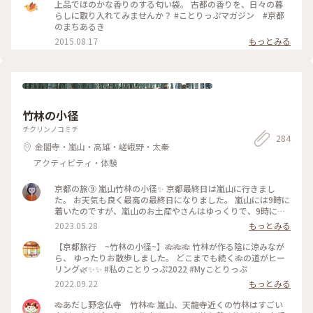
上品でほのかな香りのする匂い袋。 古都の香りを、日々の暮
らしに取り入れてみませんか？ #ことりっぷマガジン #京都
のまちあるき
2015.08.17
もっとみる
竹林の小径
チクリンノコミチ
284
金閣寺・嵐山・高雄・嵯峨野・太秦
アクティビティ・体験
京都の旅⑨ 嵐山竹林の小径✨ 京都最終日は嵐山に行きまし
た。 お天気も良く最高の最終日になりました。 嵐山には9時に
着いたのですが、嵐山のお土産やさんはゆっくりで、9時には
何処もお店が空いていなかったので、竹林の小径へ！ 修学旅
2023.05.28
もっとみる
行旅行生は私達より早く竹林の小径を見終え帰る所でした。
竹林の小径には、人力車専用の道があり人力車が3台ほど通り
【京都旅行 ~竹林の小径~】🎋🎋🎋 竹林が作る陰に涼みなが
ましたが、すべて外人さんでした😅 涼しさと鳥の声を満喫し
ら、 ゆったりお散歩しました。 どこまでも続く🎋の道がヒー
渡月橋へ向かいます。
リング🌿✨✨ #私のことりっぷ2022 #Myことりっぷ
2022.09.22
もっとみる
🎋あだし野念仏寺 竹林🎋 嵐山、天龍寺近くの竹林はすごい