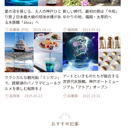
夏の涼を感じる、大人の神戸ひと
新しい時代、最初の旅は「令和」
り旅♪日本最大級の球体水槽があ
ゆかりの地、福岡・太宰府へ
る水族館「átoa」へ
兵庫県
[PR]
2025.08.12
福岡県
2019.05.01
アートといきものたちが融合する
クラシカルな観光船「ミシガン」
次世代水族館。神戸ポートミュー
で、琵琶湖のパノラマビュー＆グ
ジアム「アトア」オープン
ルメを楽しむ船旅を♪
滋賀県
2025.05.13
兵庫県
2021.10.31
おすすめ記事