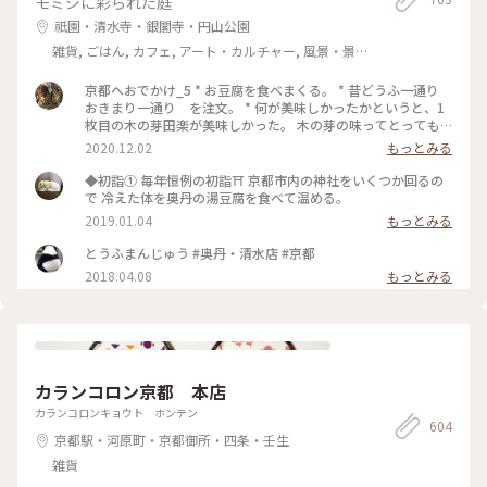
モミジに彩られた庭
祇園・清水寺・銀閣寺・円山公園
雑貨, ごはん, カフェ, アート・カルチャー, 風景・景
色, その他施設
京都へおでかけ_5 * お豆腐を食べまくる。 * 昔どうふ一通り
おきまり一通り を注文。 * 何が美味しかったかというと、1
枚目の木の芽田楽が美味しかった。 木の芽の味ってとっても
好きで、味噌？の部分、ご飯でも食べられる〜🍚😋 * 食後は、
2020.12.02
もっとみる
もう豆腐はしばらく食べられないなと、、。 * お庭が素晴らし
く、眺めを楽しみながらの食事でした！ *
◆初詣① 毎年恒例の初詣⛩ 京都市内の神社をいくつか回るの
で 冷えた体を奥丹の湯豆腐を食べて温める。
2019.01.04
もっとみる
とうふまんじゅう #奥丹・清水店 #京都
2018.04.08
もっとみる
カランコロン京都 本店
カランコロンキョウト ホンテン
604
京都駅・河原町・京都御所・四条・壬生
雑貨