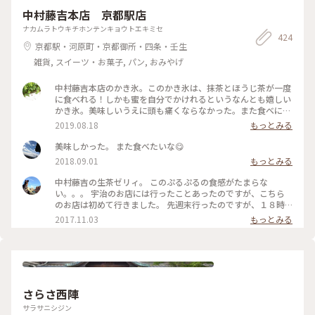
中村藤吉本店 京都駅店
ナカムラトウキチホンテンキョウトエキミセ
424
京都駅・河原町・京都御所・四条・壬生
雑貨, スイーツ・お菓子, パン, おみやげ
中村藤吉本店のかき氷。このかき氷は、抹茶とほうじ茶が一度
に食べれる！しかも蜜を自分でかけれるというなんとも嬉しい
かき氷。美味しいうえに頭も痛くならなかった。また食べにい
くぞ！ #旅のひととき #夏旅2019 #ひんやりスイーツ #京都 #
2019.08.18
もっとみる
中村藤吉本店 #かき氷 #抹茶 #ほうじ茶
美味しかった。 また食べたいな😋
2018.09.01
もっとみる
中村藤吉の生茶ゼリィ。 このぷるぷるの食感がたまらな
い。。。 宇治のお店には行ったことあったのですが、こちら
のお店は初めて行きました。 先週末行ったのですが、１８時
過ぎに行ったので、カフェには２０分くらいの待ち時間で入る
2017.11.03
もっとみる
ことができました😊 お土産にと思っていたテイクアウトのゼ
リーは売り切れていました💦 夕方１６時ごろ入荷するような
ので、やっぱりその時間帯に行かないといけないんですね😩
友達はほうじ茶ゼリィを食べていましたが… このお店のほうじ
茶、香りがよくとっても飲みやすくて感動しました！！何度も
おかわりしてしまったので、お腹タプタプになりました…笑 #
さらさ西陣
中村藤吉#京都#生茶ゼリィ#甘味#和菓子 #ことりっぷ京都#京
都駅
サラサニシジン