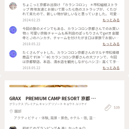
ちょこっと京都お出掛け 「カランコロン」 ＊市松組紐ストラ
ップ 昨年友達とお揃いで買った七色のストラップが、くたび
れて来たので、新しい物が欲しいなと思っていました。 可愛
らしい市松組紐のストラップを見つけ、私は赤、友達は黄色を
2024.02.25
もっとみる
選びました。 早速スマホにつけて、お守りがわりに毎日見守っ
て貰っています。 #ちょこっと京都お出掛け#カランコロン#市
今回の旅のメインでもある、カランコロン京都さんでのお買い
松組紐ストラップ#赤#私のことりっぷ旅#冬の旅
物👛 可愛い京飴チャームも系列店のぽっちりさんでget❣️ 金閣
寺と🌙のハンカチ、チャームを付けたがま口は家族でお揃いに
しようと一緒に買いました(*ฅ́˘ฅ̀*) ありがとね(❁ᴗ͈ˬᴗ͈) #カラン
2018.05.22
もっとみる
コロン京都 #かわいい京みやげ #かわいい和柄 #ハンカチ #チ
ャーム #金閣寺 #京飴 #月 #ぽっちり #京都 #KYOTO #がま口 #
たくさんゲットした、カランコロン京都さんのマルチ市松模様
京都でお買い物
商品です(❁´⌔`❁) カランコロン京都さんの大ファンで、今回
は京都駅店、本店、清水店を観光しながらハシゴ✨ 高くて手が
出せなかったバッグも3店舗でいくつもの商品の柄を見比べて
2018.05.22
もっとみる
購入しました♪ 画像はトートバッグ、扇子、がま口、カードケ
ース、ハンカチ、そして元々持っていた御朱印帳です( ⁎ᵕᴗᵕ⁎ )
❤︎ #カランコロン京都 #カードケース #マルチ市松 #かわいい
京みやげ #かわいい和柄 #かわいい商品が買えるお店 #かわい
い商品 #せんす #トートバッグ #がま口 #チャーム #ハンカチ #
金閣寺 #京飴 #KYOTO #京都
GRAX PREMIUM CAMP RESORT 京都 る
り渓
グラックス プレミアム キャンプ リゾート キョウト ルリケイ
539
園部
アクティビティ・体験, 風景・景色, ホテル・宿, 温
泉・スパ
初めてのグランピング⛺️ 楽しかったぁ😊