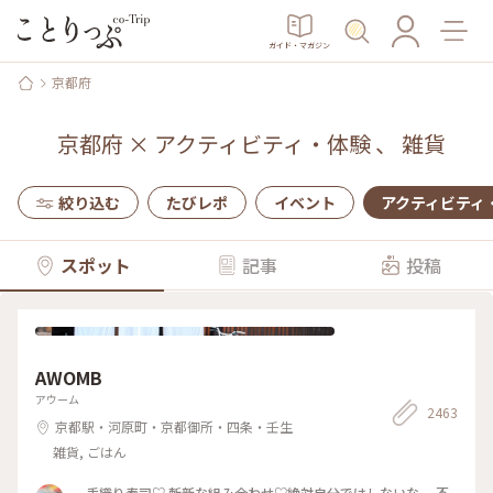
ガイド・マガジン
京都府
京都府
×
アクティビティ・体験
、
雑貨
絞り込む
たびレポ
イベント
アクティビティ
スポット
記事
投稿
AWOMB
アウーム
2463
京都駅・河原町・京都御所・四条・壬生
雑貨, ごはん
手織り寿司♡ 斬新な組み合わせ♡絶対自分ではしないな。 不