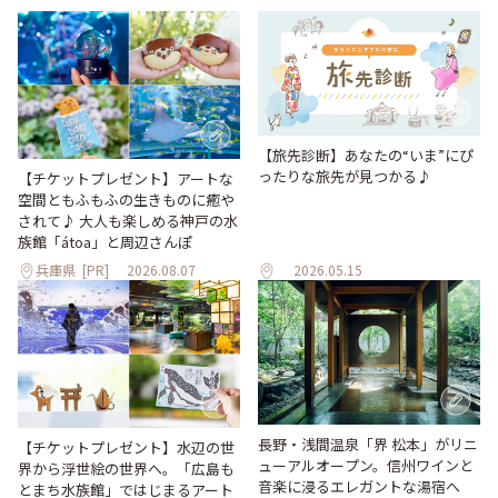
【旅先診断】あなたの“いま”にぴ
ったりな旅先が見つかる♪
【チケットプレゼント】アートな
空間ともふもふの生きものに癒や
されて♪ 大人も楽しめる神戸の水
族館「átoa」と周辺さんぽ
兵庫県
[PR]
2026.08.07
2026.05.15
長野・浅間温泉「界 松本」がリニ
【チケットプレゼント】水辺の世
ューアルオープン。信州ワインと
界から浮世絵の世界へ。「広島も
音楽に浸るエレガントな湯宿へ
とまち水族館」ではじまるアート