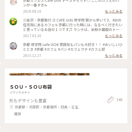
京都カフェ② Café Uchi トーストセット🍞 ここのカフェのパ
ンが一番すき☕️
2018.08.10
もっとみる
❀︎金沢・京都旅行 ③ CAFE Uchi 修学院 駅から歩いて3、4分の
住宅街にあるカフェ☕️ 京都に行った時には、なるべく行きたい
と思っているお店の１つです♫ ランチは、米粉か雑穀のトー
スト・手ごねぱん、キッシュ・パンが数種類のなかから選べる
2017.03.20
もっとみる
(両方サラダ・コーヒー付き)の2種類です。 サクッ、もっち
り、最高のパンです\( Ö )/
京都 修学院 cafe UCHI 雰囲気もパンも大好き！！ #おいしいひ
ととき #京都 #カフェ #パン #カフェウチ #カフェ部
2015.12.27
もっとみる
ＳＯＵ・ＳＯＵ布袋
ソウソウホテイ
348
形もデザインも豊富
京都駅・河原町・京都御所・四条・壬生
雑貨