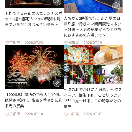
予約できる京都の人気ランチスポ
大阪から2時間で行ける♪ 夏の日
ット8選～邸宅カフェの鴨粥や町
帰り旅で行きたい関西観光スポッ
家でいただくおばんざい膳も～
ト21選～人気の絶景からひとり旅
におすすめの穴場まで～
京都府
2026.07.23
滋賀県
2026.07.19
七夕のおでかけに♪ 風鈴、七夕ス
【2026年】関西の花火大会10選。
イーツ、御朱印も。ことりっぷア
琵琶湖や淀川、夜空を華やかに彩
プリで見つける、この時季だけの
る光の祭典
景色
京都府
2026.07.10
山口県
2026.07.07