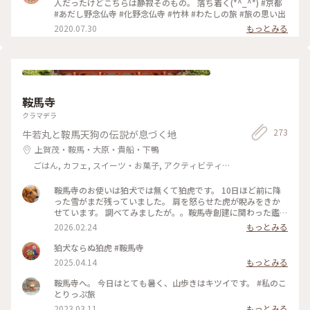
人だったけどこちらは静寂そのもの。 落ち着く(*^_^*) #京都
#あだし野念仏寺 #化野念仏寺 #竹林 #わたしの旅 #旅の思い出
2020.07.30
もっとみる
鞍馬寺
クラマデラ
273
牛若丸と鞍馬天狗の伝説が息づく地
上賀茂・鞍馬・大原・貴船・下鴨
ごはん, カフェ, スイーツ・お菓子, アクティビティ・
体験, 風景・景色, おみやげ
鞍馬寺のお使いは狛犬では無くて狛虎です。 10日ほど前に降
った雪がまだ残っていました。 肩を怒らせた虎が睨みをきか
せています。 調べてみましたが。。鞍馬寺創建に関わった鑑禎
（がんてい）が鬼女に襲われた際、毘沙門天に助けられたのが
2026.02.24
もっとみる
「寅の月、寅の日、寅の時」だったという伝説に基づき、虎が
神使として祀られているのだそうです。 山門をくぐった先にケ
狛犬ならぬ狛虎 #鞍馬寺
ーブルカーがあり曲がりくねった坂道をショートカットで多宝
2025.04.14
もっとみる
塔まで行く事ができます。 そのあとは山道と石段をひたすら登
るとやっと本堂💦 ほんとはまだまだ先がありますが今回は本
鞍馬寺へ。 今日はとても暑く、山歩きはキツイです。 #私のこ
堂で良しとしました🤣 #久しぶりの京都旅 #鞍馬
とりっぷ旅
2023.03.11
もっとみる