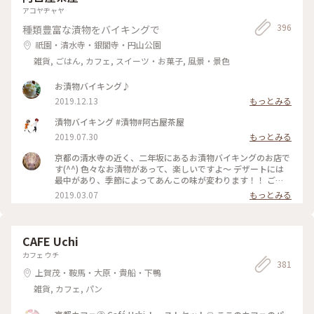
アコヤヂャヤ
396
種類豊富な漬物をバイキングで
祇園・清水寺・銀閣寺・円山公園
雑貨, ごはん, カフェ, スイーツ・お菓子, 風景・景色
お漬物バイキング♪
2019.12.13
もっとみる
漬物バイキング #漬物#阿古屋茶屋
2019.07.30
もっとみる
京都の清水寺の近く、二年坂にあるお漬物バイキングのお店で
す(^^) 色々なお漬物があって、楽しいですよ〜 デザートには
最中があり、季節によってあんこの味が変わります！！ ご
飯、おみそ汁、お漬物とシンプルですが、日本人でよかった
2019.03.07
もっとみる
と！！毎回思います♡ #京都 #二年坂 #阿古屋茶屋 #お漬物
CAFE Uchi
カフェ ウチ
381
上賀茂・鞍馬・大原・貴船・下鴨
雑貨, カフェ, パン