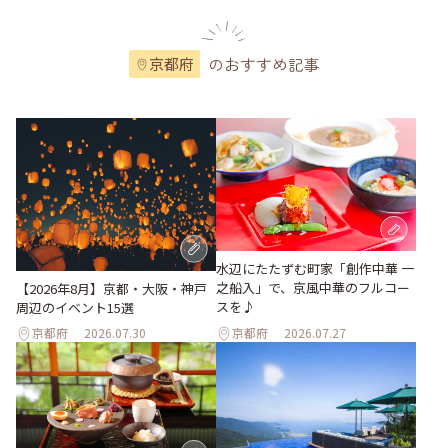
のおすすめ記事
京都府
水辺にたたずむ町家「創作中華 一
之船入」で、京風中華のフルコー
【2026年8月】京都・大阪・神戸
スを♪
周辺のイベント15選
京都府
2026.07.30
京都府
2026.07.27