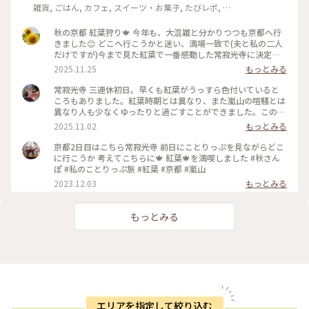
雑貨, ごはん, カフェ, スイーツ・お菓子, たびレポ, ラ
イフスタイル, 風景・景色, 名所・旧跡
秋の京都 紅葉狩り🍁 今年も、大混雑と分かりつつも京都へ行
きました😊 どこへ行こうかと迷い、満場一致で(夫と私の二人
だけですが)今まで見た紅葉で一番感動した常寂光寺に決定！
さすがに初めて見た時の感動には及びませんでしたが、ため息
2025.11.25
もっとみる
の出る美しさでした😍 外国の方もたくさん訪れていて、 「レ
ッド、イエロー、オレンジ、グリーン、ビューティフォ
常寂光寺 三連休初日。早くも紅葉がうっすら色付いていると
ー…！」 と呟きながら歩いていて、日本に感動してくれていて
ころもありました。紅葉時期とは異なり、また嵐山の喧騒とは
嬉しくなりました🥰 2025.11.23 #常寂光寺 #紅葉 #嵐山 #京都
異なり人も少なくゆったりと過ごすことができました。この時
#ことりっぷ #秋の装い
期オススメです。
2025.11.02
もっとみる
京都2日目はこちら常寂光寺 前日にことりっぷを見ながらどこ
に行こうか 考えてこちらに🍁 紅葉🍁を満喫しました #秋さん
ぽ #私のことりっぷ旅 #紅葉 #京都 #嵐山
2023.12.03
もっとみる
もっとみる
エリアを指定して絞り込む