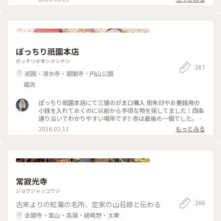
ぽっちり祇園本店
ポッチリギオンホンテン
267
祇園・清水寺・銀閣寺・円山公園
雑貨
ぽっちり祇園本店にて三猿のがま口購入 御朱印やお賽銭用の
小銭を入れておくのに以前から手頃な物を探してました！四条
通り沿いでわかりやすい場所です‼︎ 赤は最後の一個でした。包
装も可愛くてお土産に👍🏻 #お土産 #京都 #縁起物 #申年 #京都
2016.02.11
もっとみる
のまちあるき
常寂光寺
ジョウジャッコウジ
266
古来よりの紅葉の名所、定家の山荘跡と伝わる
金閣寺・嵐山・高雄・嵯峨野・太秦