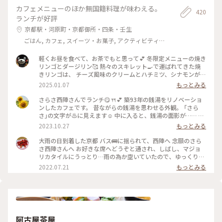
カフェメニューのほか無国籍料理が味わえる。
420
ランチが好評
京都駅・河原町・京都御所・四条・壬生
ごはん, カフェ, スイーツ・お菓子, アクティビティ・
体験, 風景・景色, 名所・旧跡, 温泉・スパ
軽くお昼を食べて、お茶でもと思って💕 冬限定メニューの焼き
リンゴとダージリン🥰 熱々のスキレット🍳で運ばれてきた焼
きリンゴは、 チーズ風味のクリームとハチミツ、シナモンがた
っぷり💕 シナモンが苦手な人は、ダメなくらいな量です😅
2025.01.07
もっとみる
甘〜いりんご🍎は、紅茶ですね😋 古い建物の割には明るいな
ぁと上を見ると、 ガラス張りの天井が室内を明るく照らして
さらさ西陣さんでランチ😋🍴💕 築93年の銭湯をリノベーショ
ました✨ お店の中も雰囲気が良くって、また行きたいなぁ🥰 #
ンしたカフェです。 昔ながらの銭湯を思わせる外観。 ｢さら
ぽかぽか #散策 #レトロ #お茶の時間
さ｣の文字が♨️に見えます☺️ 中に入ると、銭湯の面影が…… 中
心には番台の名残があり、奥には元々男湯と女湯で仕切られて
2023.10.27
もっとみる
いた壁が半分くらい残っています。 高い天井からは光が差し込
み、和製マジョリカタイルが全面に貼られていてとっても綺麗
大雨の日到着した京都 バス🚌に揺られて、西陣へ 念願のさら
✨ このマジョリカタイルを見たくてここに来ました💓 ランチ
さ西陣さんへ お好きな席へどうぞと通され、しばし、マジョ
は、トルコライスがイチ押しのようですがかなりボリュームあ
リカタイルにうっとり…雨の為か空いていたので、ゆっくり鑑
りそうだったので唐揚げランチにしました。 絵になる店内、
賞して、ランチも済ませ、この後船岡温泉♨️へ 撮影は出来ませ
2022.07.21
もっとみる
綾瀬はるかさんのカレンダーや映画｢ぼくは明日、昨日のきみ
んでしたが、マジョリカタイルが素晴らしい、良い温泉でし
とデートする｣の撮影にも使われたそうです😊 #私のことりっ
た。 #アートみたいな景色 #Myことりっぷ #京都旅
ぷ旅 #秋さんぽ #さらさ西陣 #CAFESARASA #カフェ #ランチ
#古民家 #古民家カフェ #マジョリカタイル #京都
阿古屋茶屋