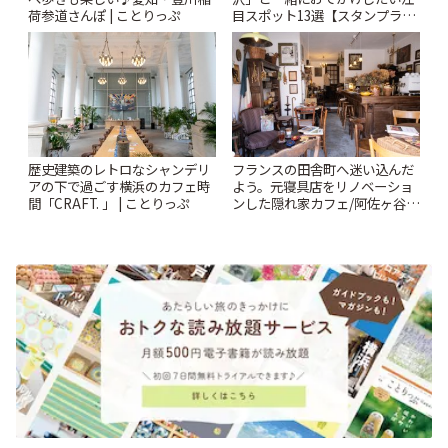
荷参道さんぽ | ことりっぷ
目スポット13選【スタンプラリ
ー開催中】 | ことりっぷ
歴史建築のレトロなシャンデリ
フランスの田舎町へ迷い込んだ
アの下で過ごす横浜のカフェ時
よう。元寝具店をリノベーショ
間「CRAFT. 」 | ことりっぷ
ンした隠れ家カフェ/阿佐ヶ谷
「Au Détour café et
brocante」 | ことりっぷ