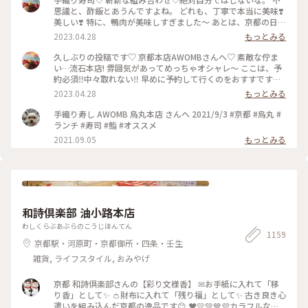
思議と、酢飯とあうんですよね。 どれも、丁寧で本当に美味❣️
美しい❣️ 特に、鴨肉が美味しすぎました〜 あとは、京都の日本
酒🍶♡ 素敵時間でした〜 #わたしのことりっぷ旅 #AWOMB #
2023.04.28
もっとみる
京都 #烏丸本店 #手織り寿司
久しぶりの投稿です♡ 京都本店AWOMBさんへ♡ 素敵な佇ま
い…流石本店! 雰囲気があってめっちゃオシャレ〜 ここは、予
約必須‼︎中々取れない‼︎ 早めに予約して行くのをおすすです♡
GW人すごそうですね… #京都 #AWOMB #烏丸本店 #手織り寿
2023.04.28
もっとみる
司
手織り寿し AWOMB 烏丸本店 さんへ 2021/9/3 #京都 #烏丸 #
ランチ #寿司 #鮨 #オススメ
2021.09.05
もっとみる
和詩倶楽部 油小路本店
わしくらぶあぶらのこうじほんてん
1159
京都駅・河原町・京都御所・四条・壬生
雑貨, ライフスタイル, おみやげ
京都 和詩倶楽部さんの【彩り文様香】 ✉お手紙に入れて「移
り香」として✨ 👛財布に入れて「残り福」として✨ 古き良き心
遣いを組み込んだ京都の逸品です😊 ❤️💛💚💙💜カラフルな可