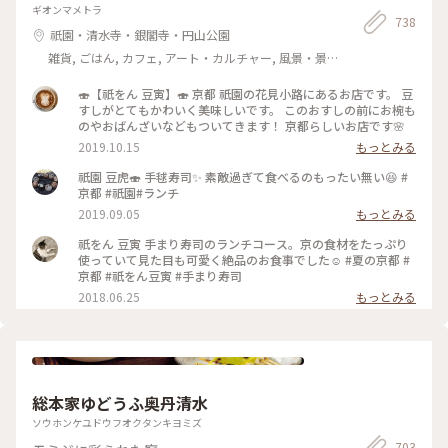
ギオンマメトラ
738
祇園・清水寺・銀閣寺・円山公園
雑貨, ごはん, カフェ, アート・カルチャー, 風景・景
色, 名所・旧跡
🍣【祇をん 豆寅】🍣 京都 祇園の花見小路にあるお店です。 豆
すしがとてもかわいく美味しいです。 このおすしの前にお椀も
のやおばんざいなどもついてきます！ 京都らしいお店です🌸
2019.10.15
もっとみる
祇園 豆虎🍣 手毬寿司✨ 素敵過ぎて食べるのもったい無い😆 #
京都 #祇園#ランチ
2019.09.05
もっとみる
祇をん 豆寅 手まり寿司のランチコース。京の食材をたっぷり
使っていて見た目も可愛く絶品のお食事でした☺️ #夏の京都 #
京都 #祇をん豆寅 #手まり寿司
2018.06.25
もっとみる
総本家ゆどうふ奥丹清水
ソウホンケユドウフオクタンキヨミズ
703