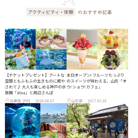
のおすすめ記事
アクティビティ・体験
【チケットプレゼント】アートな
本日オープン! フルーツたっぷり
空間ともふもふの生きものに癒や
のスイーツが味わえる、山形「オ
されて♪ 大人も楽しめる神戸の水
ウ! ショウ! カフェ」
族館「átoa」と周辺さんぽ
兵庫県
[PR]
2026.08.07
山形県
2017.05.20