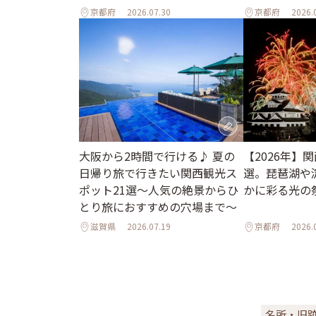
京都府
2026.07.30
京都府
2026.
大阪から2時間で行ける♪ 夏の
【2026年】
日帰り旅で行きたい関西観光ス
選。琵琶湖や
ポット21選～人気の絶景からひ
かに彩る光の
とり旅におすすめの穴場まで～
滋賀県
2026.07.19
京都府
2026.
名所・旧