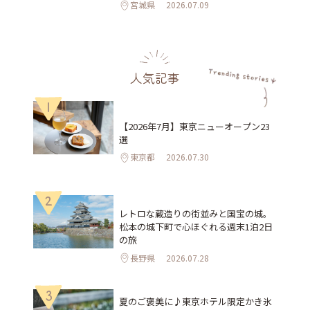
宮城県
2026.07.09
人気記事
1
【2026年7月】東京ニューオープン23
選
東京都
2026.07.30
2
レトロな蔵造りの街並みと国宝の城。
松本の城下町で心ほぐれる週末1泊2日
の旅
長野県
2026.07.28
3
夏のご褒美に♪東京ホテル限定かき氷