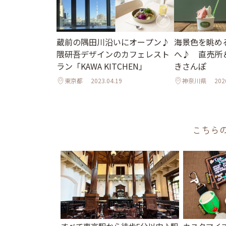
蔵前の隅田川沿いにオープン♪
海景色を眺め
隈研吾デザインのカフェレスト
へ♪ 直売所
ラン「KAWA KITCHEN」
きさんぽ
東京都
2023.04.19
神奈川県
202
こちら