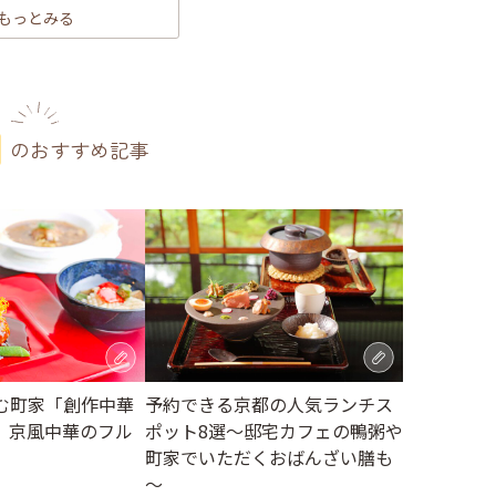
もっとみる
のおすすめ記事
む町家「創作中華
予約できる京都の人気ランチス
、京風中華のフル
ポット8選～邸宅カフェの鴨粥や
町家でいただくおばんざい膳も
～