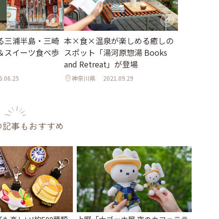
る三浦半島・三崎
本×食×温泉が楽しめる癒しの
＆スイーツ食べ歩
スポット「湯河原惣湯 Books
and Retreat」が登場
6.06.25
神奈川県
2021.09.29
の記事もおすすめ