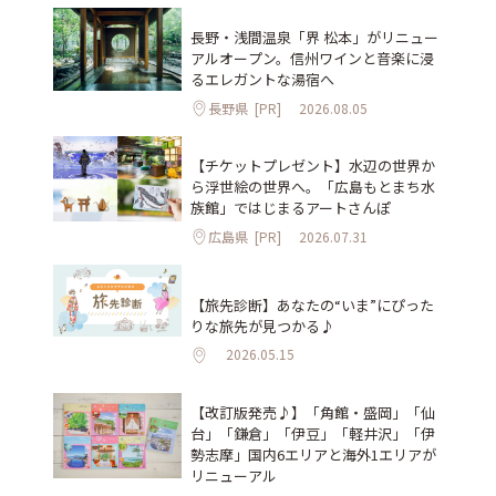
長野・浅間温泉「界 松本」がリニュー
アルオープン。信州ワインと音楽に浸
るエレガントな湯宿へ
長野県
[PR]
2026.08.05
【チケットプレゼント】水辺の世界か
ら浮世絵の世界へ。「広島もとまち水
族館」ではじまるアートさんぽ
広島県
[PR]
2026.07.31
【旅先診断】あなたの“いま”にぴった
りな旅先が見つかる♪
2026.05.15
【改訂版発売♪】「角館・盛岡」「仙
台」「鎌倉」「伊豆」「軽井沢」「伊
勢志摩」国内6エリアと海外1エリアが
リニューアル