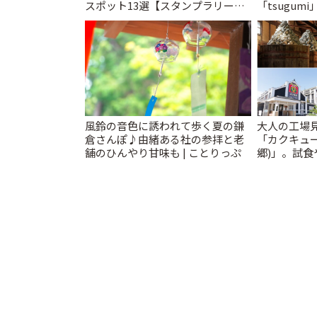
スポット13選【スタンプラリー開
「tsugumi
催中】 | ことりっぷ
風鈴の音色に誘われて歩く夏の鎌
大人の工場
倉さんぽ♪由緒ある社の参拝と老
「カクキュ
舗のひんやり甘味も | ことりっぷ
郷)」。試食
ことりっぷ