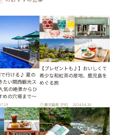
【プレゼントも♪】おいしくて
間で行ける♪ 夏の
希少な和紅茶の産地、鹿児島を
きたい関西観光ス
めぐる旅
～人気の絶景からひ
すめの穴場まで～
07.19
鹿児島県
[PR]
2024.04.30