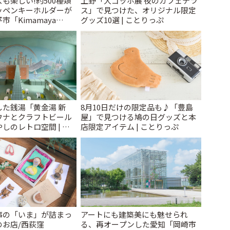
も楽しい!約500種類
上野「大ゴッホ展 夜のカフェテラ
ッペンキーホルダーが
ス」で見つけた、オリジナル限定
「Kimamaya
グッズ10選 | ことりっぷ
ことりっぷ
た銭湯「黄金湯 新
8月10日だけの限定品も♪「豊島
ウナとクラフトビール
屋」で見つける鳩の日グッズと本
しのレトロ空間 | こ
店限定アイテム | ことりっぷ
事の「いま」が詰まっ
アートにも建築美にも魅せられ
のお店/西荻窪
る、再オープンした愛知「岡崎市