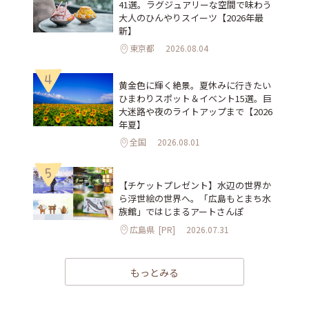
41選。ラグジュアリーな空間で味わう
大人のひんやりスイーツ【2026年最
新】
東京都
2026.08.04
4
黄金色に輝く絶景。夏休みに行きたい
ひまわりスポット＆イベント15選。巨
大迷路や夜のライトアップまで【2026
年夏】
全国
2026.08.01
5
【チケットプレゼント】水辺の世界か
ら浮世絵の世界へ。「広島もとまち水
族館」ではじまるアートさんぽ
広島県
[PR]
2026.07.31
もっとみる