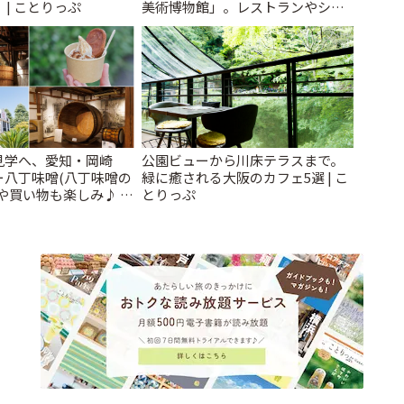
」 | ことりっぷ
美術博物館」。レストランやショ
ップも充実 | ことりっぷ
見学へ、愛知・岡崎
公園ビューから川床テラスまで。
ー八丁味噌(八丁味噌の
緑に癒される大阪のカフェ5選 | こ
や買い物も楽しみ♪ |
とりっぷ