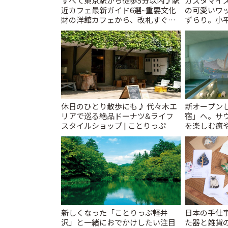
すべて東京駅から徒歩5分以内♪駅
カスタマイズ
近カフェ最新ガイド6選~重要文化
の可愛いワ
財の洋館カフェから、改札すぐの
ずらり。小平市
レトロ喫茶まで~ | ことりっぷ
T&K」 | 
休日のひとり散歩にも♪ 代々木エ
新オープンし
リアで巡る絶品ドーナツ&ライフ
宿」へ。サ
スタイルショップ | ことりっぷ
を楽しむ癒や
とりっぷ
新しくなった「ことりっぷ軽井
日本の手仕
沢」と一緒におでかけしたい注目
た器と雑貨