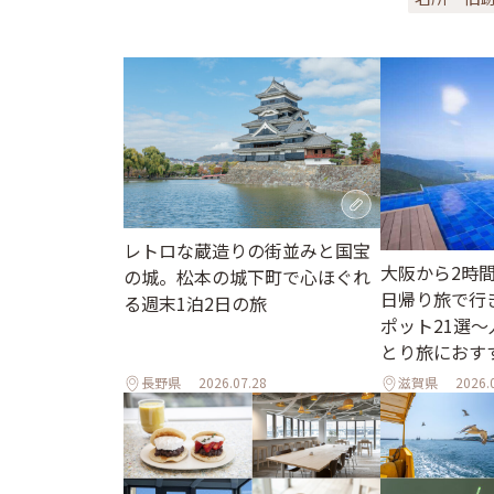
レトロな蔵造りの街並みと国宝
大阪から2時
の城。松本の城下町で心ほぐれ
日帰り旅で行
る週末1泊2日の旅
ポット21選
とり旅におす
長野県
2026.07.28
滋賀県
2026.