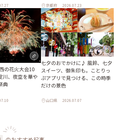
07.27
京都府
2026.07.23
七夕のおでかけに♪ 風鈴、七夕
関西の花火大会10
スイーツ、御朱印も。ことりっ
淀川、夜空を華や
ぷアプリで見つける、この時季
祭典
だけの景色
07.10
山口県
2026.07.07
のおすすめ記事
跡