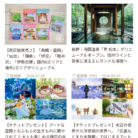
長野・浅間温泉「界 松本」がリニ
【改訂版発売♪】「角館・盛岡」
ューアルオープン。信州ワインと
「仙台」「鎌倉」「伊豆」「軽井
音楽に浸るエレガントな湯宿へ
沢」「伊勢志摩」国内6エリアと
海外1エリアがリニューアル
宮城県
2026.07.09
長野県
[PR]
2026.08.05
【チケットプレゼント】アートな
【チケットプレゼント】水辺の世
空間ともふもふの生きものに癒や
界から浮世絵の世界へ。「広島も
されて♪ 大人も楽しめる神戸の水
とまち水族館」ではじまるアート