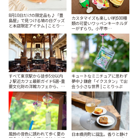
8月10日だけの限定品も♪「豊
カスタマイズも楽しい!約500種
島屋」で見つける鳩の日グッズ
類の可愛いワッペンキーホルダ
と本店限定アイテム | ことりっ
ーがずらり。小平市
ぷ
「Kimamaya T&K」 | ことりっ
ぷ
すべて東京駅から徒歩5分以内
キュートなミニチュアに思わず
♪駅近カフェ最新ガイド6選~重
夢中♪鎌倉「イクスタン」で出
要文化財の洋館カフェから、改
会う小さな世界 | ことりっぷ
札すぐのレトロ喫茶まで~ | こと
りっぷ
風鈴の音色に誘われて歩く夏の
日本橋兜町に誕生。香りと静け