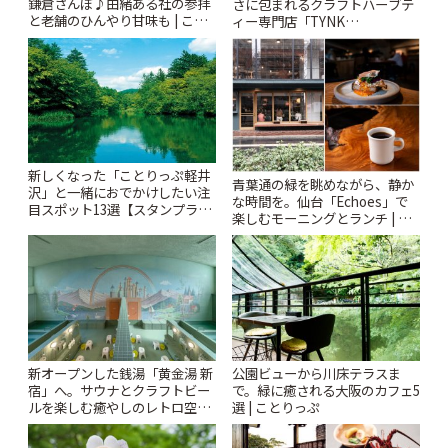
鎌倉さんぽ♪由緒ある社の参拝
さに包まれるクラフトハーブテ
と老舗のひんやり甘味も | こと
ィー専門店「TYNK
りっぷ
Kabutocho」 | ことりっぷ
新しくなった「ことりっぷ軽井
青葉通の緑を眺めながら、静か
沢」と一緒におでかけしたい注
な時間を。仙台「Echoes」で
目スポット13選【スタンプラリ
楽しむモーニングとランチ | こ
ー開催中】 | ことりっぷ
とりっぷ
新オープンした銭湯「黄金湯 新
公園ビューから川床テラスま
宿」へ。サウナとクラフトビー
で。緑に癒される大阪のカフェ5
ルを楽しむ癒やしのレトロ空間
選 | ことりっぷ
| ことりっぷ