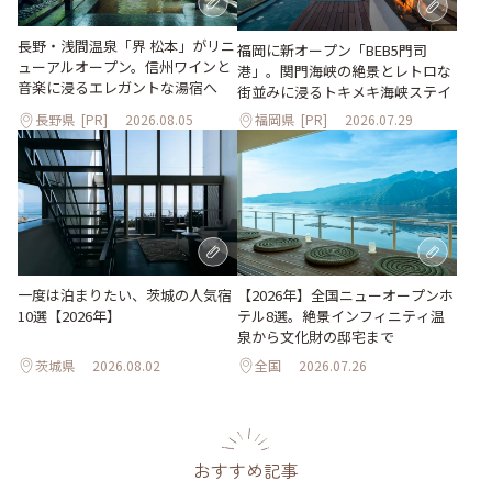
長野・浅間温泉「界 松本」がリニ
福岡に新オープン「BEB5門司
ューアルオープン。信州ワインと
港」。関門海峡の絶景とレトロな
音楽に浸るエレガントな湯宿へ
街並みに浸るトキメキ海峡ステイ
長野県
[PR]
2026.08.05
福岡県
[PR]
2026.07.29
一度は泊まりたい、茨城の人気宿
【2026年】全国ニューオープンホ
10選【2026年】
テル8選。絶景インフィニティ温
泉から文化財の邸宅まで
茨城県
2026.08.02
全国
2026.07.26
おすすめ記事