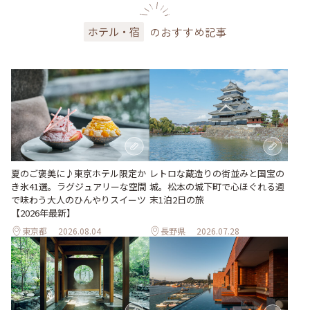
のおすすめ記事
ホテル・宿
夏のご褒美に♪東京ホテル限定か
レトロな蔵造りの街並みと国宝の
き氷41選。ラグジュアリーな空間
城。松本の城下町で心ほぐれる週
で味わう大人のひんやりスイーツ
末1泊2日の旅
【2026年最新】
東京都
2026.08.04
長野県
2026.07.28