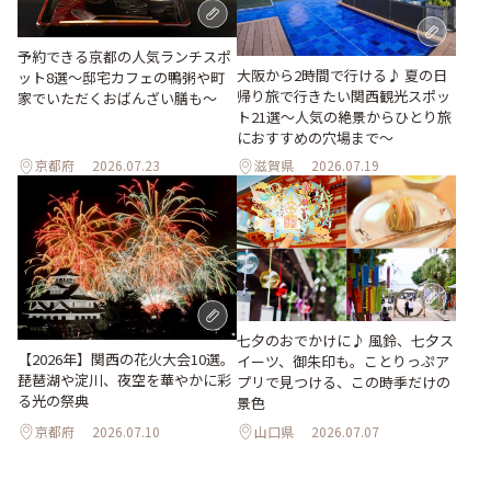
予約できる京都の人気ランチスポ
大阪から2時間で行ける♪ 夏の日
ット8選～邸宅カフェの鴨粥や町
帰り旅で行きたい関西観光スポッ
家でいただくおばんざい膳も～
ト21選～人気の絶景からひとり旅
におすすめの穴場まで～
京都府
2026.07.23
滋賀県
2026.07.19
七夕のおでかけに♪ 風鈴、七夕ス
【2026年】関西の花火大会10選。
イーツ、御朱印も。ことりっぷア
琵琶湖や淀川、夜空を華やかに彩
プリで見つける、この時季だけの
る光の祭典
景色
京都府
2026.07.10
山口県
2026.07.07