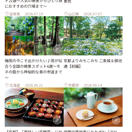
ト21選～人気の絶景からひとり旅
景色
におすすめの穴場まで～
滋賀県
2026.07.19
山口県
2026.07.07
梅雨の今こそ出かけたい♪雨が似
京都よりみちこみち 二条城＆御池
合う全国の絶景スポット6選～モ
通【前編】
ネの庭から神秘的な青の参道まで
～
北海道
2026.06.21
京都府
2026.06.14
【京都】「美味しい京野菜」に出
祇園の路地奥にたたずむ「ZEN