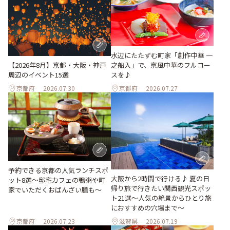
水辺にたたずむ町家「創作中華 一
之船入」で、京風中華のフルコー
【2026年8月】京都・大阪・神戸
スを♪
周辺のイベント15選
京都府
2026.07.30
京都府
2026.07.27
予約できる京都の人気ランチスポ
大阪から2時間で行ける♪ 夏の日
ット8選～邸宅カフェの鴨粥や町
帰り旅で行きたい関西観光スポッ
家でいただくおばんざい膳も～
ト21選～人気の絶景からひとり旅
におすすめの穴場まで～
京都府
2026.07.23
滋賀県
2026.07.19