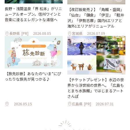
長野・浅間温泉「界 松本」がリニ
【改訂版発売♪】「角館・盛岡」
ューアルオープン。信州ワインと
「仙台」「鎌倉」「伊豆」「軽井
音楽に浸るエレガントな湯宿へ
沢」「伊勢志摩」国内6エリアと
海外1エリアがリニューアル
長野県
[PR]
2026.08.05
宮城県
2026.07.09
【旅先診断】あなたの“いま”にぴ
ったりな旅先が見つかる♪
【チケットプレゼント】水辺の世
界から浮世絵の世界へ。「広島も
とまち水族館」ではじまるアート
さんぽ
2026.05.15
広島県
[PR]
2026.07.31