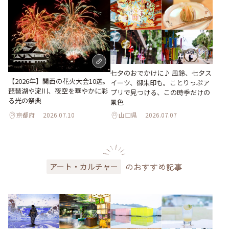
七夕のおでかけに♪ 風鈴、七夕ス
【2026年】関西の花火大会10選。
イーツ、御朱印も。ことりっぷア
琵琶湖や淀川、夜空を華やかに彩
プリで見つける、この時季だけの
る光の祭典
景色
京都府
2026.07.10
山口県
2026.07.07
のおすすめ記事
アート・カルチャー