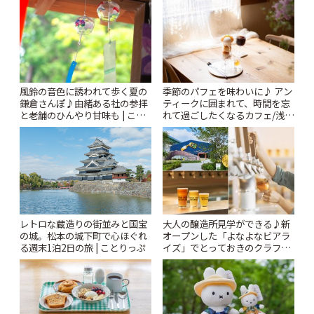
時間 | ことりっぷ
風鈴の音色に誘われて歩く夏の
季節のパフェを味わいに♪ アン
鎌倉さんぽ♪由緒ある社の参拝
ティークに囲まれて、時間を忘
と老舗のひんやり甘味も | こと
れて過ごしたくなるカフェ/浅草
りっぷ
「annorum cafe」 | ことりっぷ
レトロな蔵造りの街並みと国宝
大人の醸造所見学ができる♪新
の城。松本の城下町で心ほぐれ
オープンした「よなよなビアラ
る週末1泊2日の旅 | ことりっぷ
イズ」でとっておきのクラフト
ビール体験 | ことりっぷ