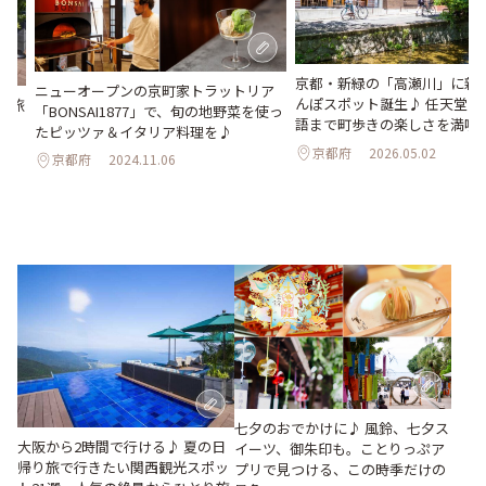
京都・新緑の「高瀬川」に新
ニューオープンの京町家トラットリア
んぽスポット誕生♪ 任天堂か
り旅
「BONSAI1877」で、旬の地野菜を使っ
語まで町歩きの楽しさを満喫
～人
たピッツァ＆イタリア料理を♪
穴
京都府
2026.05.02
京都府
2024.11.06
七夕のおでかけに♪ 風鈴、七夕ス
大阪から2時間で行ける♪ 夏の日
イーツ、御朱印も。ことりっぷア
帰り旅で行きたい関西観光スポッ
プリで見つける、この時季だけの