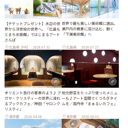
世界で最も美しい美術館に選出。
【チケットプレゼント】水辺の世
瀬戸内の絶景に溶け込む、動く
界から浮世絵の世界へ。「広島も
「下瀬美術館」へ
とまち水族館」ではじまるアート
さんぽ
広島県
[PR]
2026.07.31
広島県
2026.07.27
地元野菜をたっぷり使ったメニュ
オリエント急行の客車のよう♪ ア
ーも♪アート空間でくつろぎタイ
ガサ・クリスティーの世界に浸れ
ムを／高円寺「まぁるいカフェ」
るブックカフェ／神田「サロンク
リスティ」
東京都
2026.04.08
東京都
2026.08.03