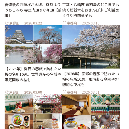
春爛漫の西陣桜さんぽ。京都より
京都・八幡市 背割堤のどこまでも
みちこみち 寺之内通＆小川通【前
続く桜並木をおさんぽ♪ ご利益め
編】
ぐりや門前菓子も
京都府
2026.03.22
京都府
2026.03.19
【2026年】関西の春旅で訪れたい
【2026年】京都の春旅で訪れたい
桜の名所10選。世界遺産の名城や
桜の名所10選。風情ある庭園や幻
限定開放の桜も
想的な夜桜も
京都府
2026.03.08
京都府
2026.03.01