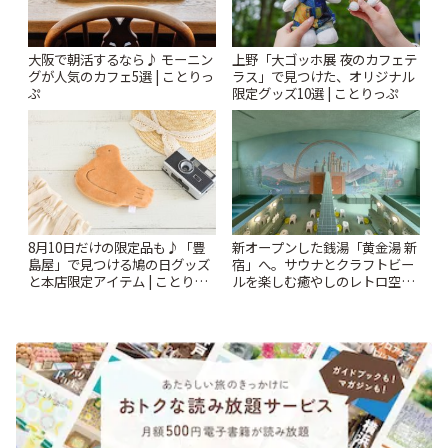
大阪で朝活するなら♪ モーニン
上野「大ゴッホ展 夜のカフェテ
グが人気のカフェ5選 | ことりっ
ラス」で見つけた、オリジナル
ぷ
限定グッズ10選 | ことりっぷ
8月10日だけの限定品も♪「豊
新オープンした銭湯「黄金湯 新
島屋」で見つける鳩の日グッズ
宿」へ。サウナとクラフトビー
と本店限定アイテム | ことりっ
ルを楽しむ癒やしのレトロ空間
ぷ
| ことりっぷ