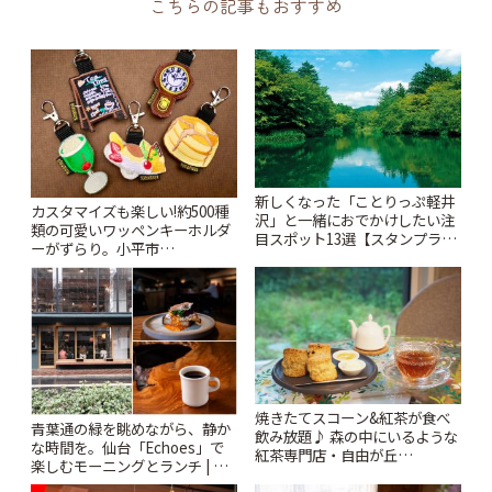
こちらの記事もおすすめ
新しくなった「ことりっぷ軽井
カスタマイズも楽しい!約500種
沢」と一緒におでかけしたい注
類の可愛いワッペンキーホルダ
目スポット13選【スタンプラリ
ーがずらり。小平市
ー開催中】 | ことりっぷ
「Kimamaya T&K」 | ことりっ
ぷ
焼きたてスコーン&紅茶が食べ
青葉通の緑を眺めながら、静か
飲み放題♪ 森の中にいるような
な時間を。仙台「Echoes」で
紅茶専門店・自由が丘
楽しむモーニングとランチ | こ
「YOTSUBA TEA」でのんびり
とりっぷ