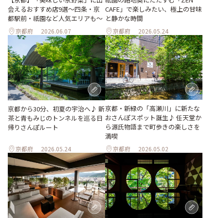
会えるおすすめ店9選～四条・京
CAFE」で楽しみたい、極上の甘味
都駅前・祇園など人気エリアも～
と静かな時間
京都府
2026.06.07
京都府
2026.05.24
京都・新緑の「高瀬川」に新たな
京都から30分、初夏の宇治へ♪ 新
おさんぽスポット誕生♪ 任天堂か
茶と青もみじのトンネルを巡る日
ら源氏物語まで町歩きの楽しさを
帰りさんぽルート
満喫
京都府
2026.05.24
京都府
2026.05.02