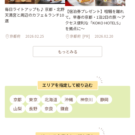
毎日ライトアップも♪ 京都・北野
【宿泊券プレゼント】喧騒を離れ
天満宮と周辺のカフェ＆ランチ10
て。早春の京都・1泊2日の旅 ～ア
選
クセス便利な「KOKO HOTELS」
を拠点に～
京都府
2026.02.25
京都府
[PR]
2026.02.20
もっとみる
エリアを指定して絞り込む
京都
東京
北海道
沖縄
神奈川
静岡
山梨
長野
奈良
鎌倉