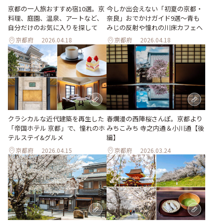
京都の一人旅おすすめ宿10選。京
今しか出会えない「初夏の京都・
料理、庭園、温泉、アートなど、
奈良」おでかけガイド9選～青も
自分だけのお気に入りを探して
みじの反射や憧れの川床カフェへ
京都府
2026.04.18
京都府
2026.04.18
クラシカルな近代建築を再生した
春爛漫の西陣桜さんぽ。京都より
「帝国ホテル 京都」で、憧れのホ
みちこみち 寺之内通＆小川通【後
テルステイ&グルメ
編】
京都府
2026.04.15
京都府
2026.03.24