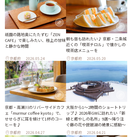
祇園の路地奥にたたずむ「ZEN
朝も昼も訪れたい♪ 京都・二条城
CAFE」で楽しみたい、極上の甘味
近くの「喫茶チロル」で懐かしの
と静かな時間
喫茶店メニューを
京都府
2026.05.24
京都府
2026.05.20
京都・高瀬川のリバーサイドカフ
大阪から1〜2時間のショートトリ
ェ「murmur coffee kyoto」で、
ップ♪ 2026年GWに訪れたい「新
せせらぎに耳を傾けて1杯のコー
緑と癒やしの名所」9選～降り注
ヒーを♪
ぐ藤の花や琵琶湖の絶景に感動～
京都府
2026.04.27
京都府
2026.04.21