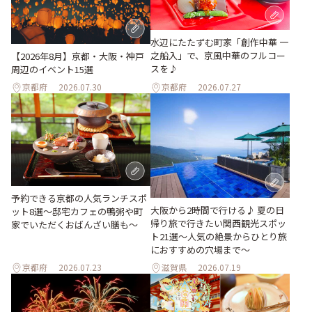
水辺にたたずむ町家「創作中華 一
之船入」で、京風中華のフルコー
【2026年8月】京都・大阪・神戸
スを♪
周辺のイベント15選
京都府
2026.07.30
京都府
2026.07.27
予約できる京都の人気ランチスポ
大阪から2時間で行ける♪ 夏の日
ット8選～邸宅カフェの鴨粥や町
帰り旅で行きたい関西観光スポッ
家でいただくおばんざい膳も～
ト21選～人気の絶景からひとり旅
におすすめの穴場まで～
京都府
2026.07.23
滋賀県
2026.07.19