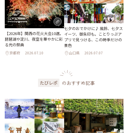
七夕のおでかけに♪ 風鈴、七夕ス
【2026年】関西の花火大会10選。
イーツ、御朱印も。ことりっぷア
琵琶湖や淀川、夜空を華やかに彩
プリで見つける、この時季だけの
る光の祭典
景色
京都府
2026.07.10
山口県
2026.07.07
のおすすめ記事
たびレポ