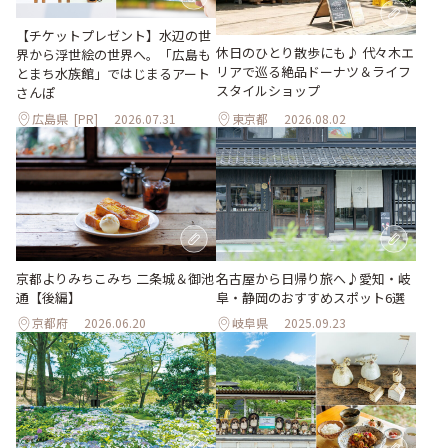
【チケットプレゼント】水辺の世
休日のひとり散歩にも♪ 代々木エ
界から浮世絵の世界へ。「広島も
リアで巡る絶品ドーナツ＆ライフ
とまち水族館」ではじまるアート
スタイルショップ
さんぽ
広島県
[PR]
2026.07.31
東京都
2026.08.02
京都よりみちこみち 二条城＆御池
名古屋から日帰り旅へ♪愛知・岐
通【後編】
阜・静岡のおすすめスポット6選
京都府
2026.06.20
岐阜県
2025.09.23