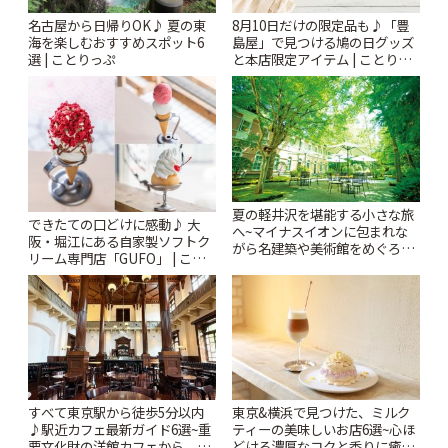
名古屋から日帰りOK♪ 夏の東
8月10日だけの限定品も♪「豊
海を楽しむおすすめスポット6
島屋」で見つける鳩の日グッズ
選 | ことりっぷ
と本店限定アイテム | ことりっ
ぷ
夏の軽井沢を堪能する小さな旅
できたての口どけに感動♪ 大
へ~マイナスイオンに包まれな
阪・堀江にある自家製ソフトク
がら名建築や美術館をめぐろう
リーム専門店「GUFO」 | こと
~ | ことりっぷ
りっぷ
すべて東京駅から徒歩5分以内
東京&横浜で見つけた、ミルク
♪駅近カフェ最新ガイド6選~重
ティーの美味しいお店6選~心ほ
要文化財の洋館カフェから、改
どける濃厚なコクと香りに癒や