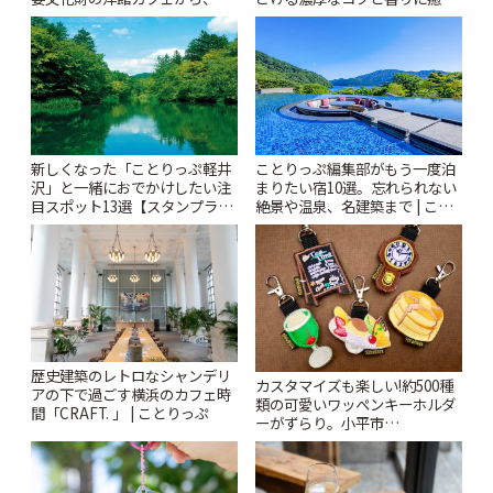
札すぐのレトロ喫茶まで~ | こと
されるティータイム~ | ことりっ
りっぷ
ぷ
新しくなった「ことりっぷ軽井
ことりっぷ編集部がもう一度泊
沢」と一緒におでかけしたい注
まりたい宿10選。忘れられない
目スポット13選【スタンプラリ
絶景や温泉、名建築まで | こと
ー開催中】 | ことりっぷ
りっぷ
歴史建築のレトロなシャンデリ
カスタマイズも楽しい!約500種
アの下で過ごす横浜のカフェ時
類の可愛いワッペンキーホルダ
間「CRAFT. 」 | ことりっぷ
ーがずらり。小平市
「Kimamaya T&K」 | ことりっ
ぷ