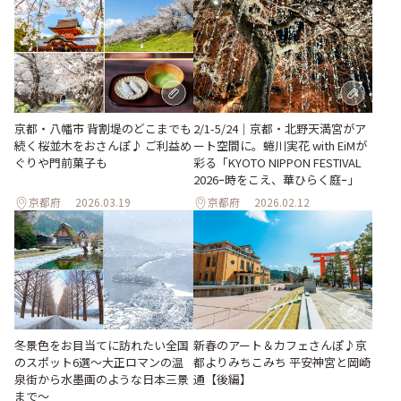
京都・八幡市 背割堤のどこまでも
2/1-5/24｜京都・北野天満宮がア
続く桜並木をおさんぽ♪ ご利益め
ート空間に。蜷川実花 with EiMが
ぐりや門前菓子も
彩る「KYOTO NIPPON FESTIVAL
2026ｰ時をこえ、華ひらく庭ｰ」
京都府
2026.03.19
京都府
2026.02.12
冬景色をお目当てに訪れたい全国
新春のアート＆カフェさんぽ♪京
のスポット6選〜大正ロマンの温
都よりみちこみち 平安神宮と岡崎
泉街から水墨画のような日本三景
通【後編】
まで〜