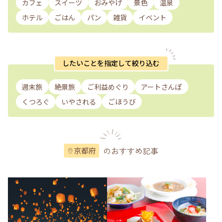
カフェ
スイーツ
おみやげ
景色
温泉
ホテル
ごはん
パン
雑貨
イベント
したいことを指定して絞り込む
週末旅
絶景旅
ご利益めぐり
アートさんぽ
くつろぐ
いやされる
ごほうび
のおすすめ記事
京都府