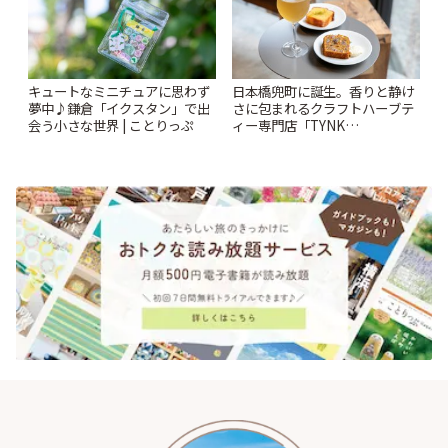
キュートなミニチュアに思わず
日本橋兜町に誕生。香りと静け
夢中♪鎌倉「イクスタン」で出
さに包まれるクラフトハーブテ
会う小さな世界 | ことりっぷ
ィー専門店「TYNK
Kabutocho」 | ことりっぷ