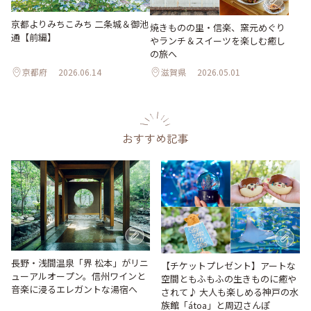
京都よりみちこみち 二条城＆御池
焼きものの里・信楽、窯元めぐり
通【前編】
やランチ＆スイーツを楽しむ癒し
の旅へ
京都府
2026.06.14
滋賀県
2026.05.01
おすすめ記事
長野・浅間温泉「界 松本」がリニ
【チケットプレゼント】アートな
ューアルオープン。信州ワインと
空間ともふもふの生きものに癒や
音楽に浸るエレガントな湯宿へ
されて♪ 大人も楽しめる神戸の水
族館「átoa」と周辺さんぽ