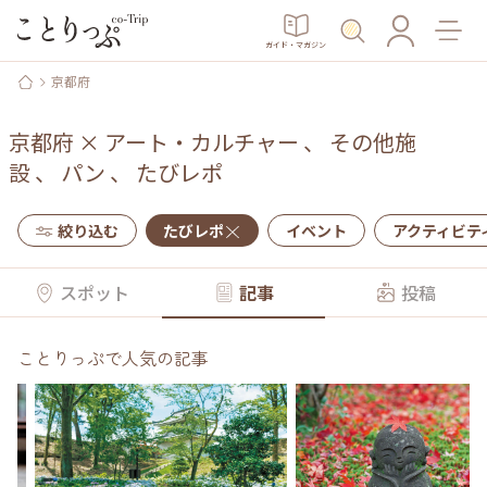
ガイド・マガジン
京都府
京都府
×
アート・カルチャー
、
その他施
設
、
パン
、
たびレポ
絞り込む
たびレポ
イベント
アクティビテ
スポット
記事
投稿
ことりっぷで人気の記事