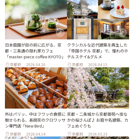
日本庭園が目の前に広がる、京
クラシカルな近代建築を再生した
都・三条通の隠れ家カフェ
「帝国ホテル 京都」で、憧れのホ
「master-piece coffee KYOTO」
テルステイ&グルメ
京都府
2026.04.20
京都府
2026.04.15
外はパリッ、中はフワッの食感に
京都・二条城から京都御苑へ街な
魅せられる、長岡京のクロワッサ
かの桜さんぽ♪ お庭や名建築、カ
ン専門店「New Bird」
フェめぐりも
京都府
2026.04.14
京都府
2026.03.23