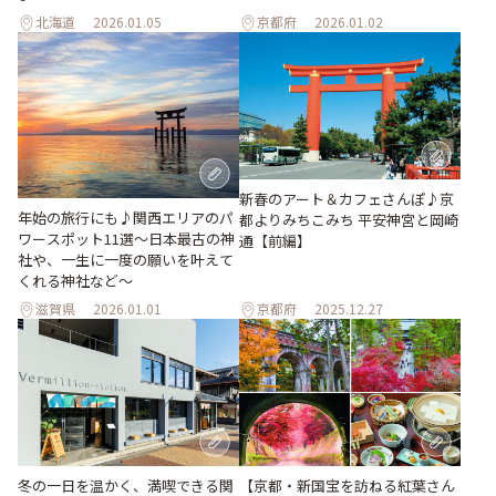
北海道
2026.01.05
京都府
2026.01.02
新春のアート＆カフェさんぽ♪京
年始の旅行にも♪関西エリアのパ
都よりみちこみち 平安神宮と岡崎
ワースポット11選～日本最古の神
通【前編】
社や、一生に一度の願いを叶えて
くれる神社など～
滋賀県
2026.01.01
京都府
2025.12.27
冬の一日を温かく、満喫できる関
【京都・新国宝を訪ねる紅葉さん